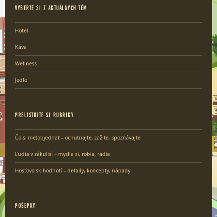
VYBERTE SI Z AKTUÁLNYCH TÉM
Hotel
Káva
Wellness
Jedlo
PRELISTUJTE SI RUBRIKY
Čo si (ne)objednať – ochutnajte, zažite, spoznávajte
Ľudia v zákulisí – myslia si, robia, radia
Hosťovo.sk hodnotí – detaily, koncepty, nápady
POŠEPKY