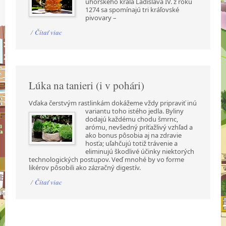
uhorského kráľa Ladislava IV. z roku
1274 sa spomínajú tri kráľovské
pivovary –
/
Čítať viac
Lúka na tanieri (i v pohári)
Vďaka čerstvým rastlinkám dokážeme vždy pripraviť inú
variantu toho istého jedla. Byliny
dodajú každému chodu šmrnc,
arómu, nevšedný príťažlivý vzhľad a
ako bonus pôsobia aj na zdravie
hosťa; uľahčujú totiž trávenie a
eliminujú škodlivé účinky niektorých
technologických postupov. Veď mnohé by vo forme
likérov pôsobili ako zázračný digestív.
/
Čítať viac