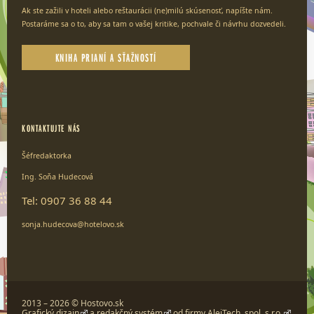
Ak ste zažili v hoteli alebo reštaurácii (ne)milú skúsenosť, napíšte nám.
Postaráme sa o to, aby sa tam o vašej kritike, pochvale či návrhu dozvedeli.
KNIHA PRIANÍ A SŤAŽNOSTÍ
KONTAKTUJTE NÁS
Šéfredaktorka
Ing. Soňa Hudecová
Tel: 0907 36 88 44
sonja.hudecova@hotelovo.sk
2013 – 2026 © Hostovo.sk
Grafický dizajn
a
redakčný systém
od firmy
AlejTech, spol. s r.o.