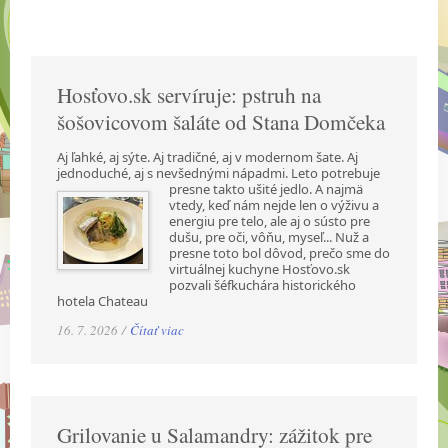
Hosťovo.sk servíruje: pstruh na
šošovicovom šaláte od Stana Domčeka
Aj ľahké, aj sýte. Aj tradičné, aj v modernom šate. Aj
jednoduché, aj s nevšednými nápadmi.
Leto potrebuje
presne takto ušité jedlo. A najmä
vtedy, keď nám nejde len o výživu a
energiu pre telo, ale aj o sústo pre
dušu, pre oči, vôňu, myseľ... Nuž a
presne toto bol dôvod, prečo sme do
virtuálnej kuchyne Hosťovo.sk
pozvali šéfkuchára historického
hotela Chateau
16. 7. 2026 /
Čítať viac
Grilovanie u Salamandry: zážitok pre