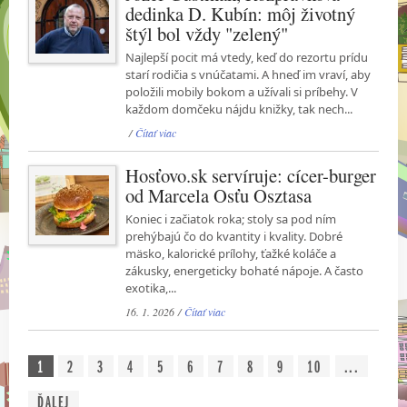
dedinka D. Kubín: môj životný
štýl bol vždy "zelený"
Najlepší pocit má vtedy, keď do rezortu prídu
starí rodičia s vnúčatami. A hneď im vraví, aby
položili mobily bokom a užívali si príbehy. V
každom domčeku nájdu knižky, tak nech...
/
Čítať viac
Hosťovo.sk servíruje: cícer-burger
od Marcela Osťu Osztasa
Koniec i začiatok roka; stoly sa pod ním
prehýbajú čo do kvantity i kvality. Dobré
mäsko, kalorické prílohy, ťažké koláče a
zákusky, energeticky bohaté nápoje. A často
exotika,...
16. 1. 2026 /
Čítať viac
1
2
3
4
5
6
7
8
9
10
...
ĎALEJ