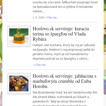
vsuvka do a la carte. Šéfkuchári pozývajú hostí
na špecializované dni a týždne či tematické
večere....
1. 6. 2026 /
Čítať viac
Hosťovo.sk servíruje: kuracia
terina so špargľou od Vlada
Rybára
Hádam niet kuchára, ktorý by na jar zabudol
na špargľu. Niektorí z nej pripravujú jedlá do
jarného menu, iným je od manažmentu
dopriate pohrať sa so špargľou v rámci...
/
Čítať viac
Hosťovo.sk servíruje: jahňacina s
marhuľovým crumble od Ľuba
Horobu
Nie Bratislavský hrad, ba ani Gerlachovský štít.
Ale vlnené klbká, rozhodené po lúkach a
pasienkoch. Taký je obraz Slovenska v
mysliach mnohých zahraničných hostí.