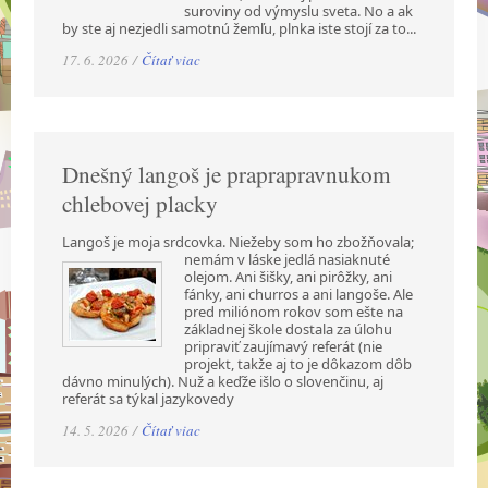
suroviny od výmyslu sveta. No a ak
by ste aj nezjedli samotnú žemľu, plnka iste stojí za to...
17. 6. 2026 /
Čítať viac
Dnešný langoš je praprapravnukom
chlebovej placky
Langoš je moja srdcovka. Niežeby som ho zbožňovala;
nemám v láske jedlá nasiaknuté
olejom. Ani šišky, ani pirôžky, ani
fánky, ani churros a ani langoše. Ale
pred miliónom rokov som ešte na
základnej škole dostala za úlohu
pripraviť zaujímavý referát (nie
projekt, takže aj to je dôkazom dôb
dávno minulých). Nuž a keďže išlo o slovenčinu, aj
referát sa týkal jazykovedy
14. 5. 2026 /
Čítať viac