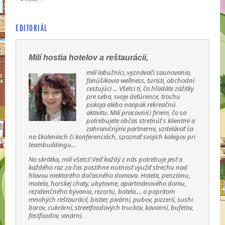
EDITORIÁL
Milí hostia hotelov a reštaurácii,
milí labužníci, vyznávači saunovania,
fanúšikovia wellness, turisti, obchodní
cestujúci ... Všetci tí, čo hľadáte zážitky
pre seba, svoje deťúrence, trochu
pokoja alebo naopak rekreačnú
aktivitu. Milí pracovníci firiem, čo sa
potrebujete občas stretnúť s klientmi a
zahraničnými partnermi, vzdelávať sa
na školeniach či konferenciách, spoznať svojich kolegov pri
teambuildingu...
No skrátka, milí všetci! Veď každý z nás potrebuje jesť a
každého raz za čas postihne nutnosť využiť strechu nad
hlavou niektorého dočasného domova. Hotela, penziónu,
motela, horskej chaty, ubytovne, apartmánového domu,
rezidenčného bývania, rezortu, botela.... a popritom
mnohých reštaurácií, bistier, pivární, pubov, pizzerií, sushi
barov, cukrární, streetfoodových truckov, kaviarní, bufetov,
fastfoodov, vinární.