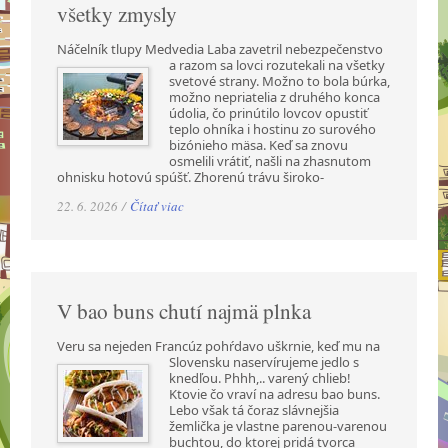
všetky zmysly
Náčelník tlupy Medvedia Laba zavetril nebezpečenstvo
a razom sa lovci rozutekali na všetky
svetové strany. Možno to bola búrka,
možno nepriatelia z druhého konca
údolia, čo prinútilo lovcov opustiť
teplo ohníka i hostinu zo surového
bizónieho mäsa. Keď sa znovu
osmelili vrátiť, našli na zhasnutom
ohnisku hotovú spúšť. Zhorenú trávu široko-
22. 6. 2026 /
Čítať viac
V bao buns chutí najmä plnka
Veru sa nejeden Francúz pohŕdavo uškrnie, keď mu na
Slovensku naservírujeme jedlo s
knedľou. Phhh,.. varený chlieb!
Ktovie čo vraví na adresu bao buns.
Lebo však tá čoraz slávnejšia
žemlička je vlastne parenou-varenou
buchtou, do ktorej pridá tvorca