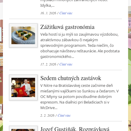
Idylka,...
16. 3. 2026 /
Čítať viac
Zážitková gastronómia
Veľa hostí si ju mýli so zaujímavou výzdobou,
atraktívnou zábavkou či nejakým
sprievodným programom. Teda niečím, čo
obohacuje návštevu reštaurácie. Ale podstata
gastronomického...
17. 2. 2026 /
Čítať viac
Sedem chutných zastávok
V Nitre na Bratislavskej ceste začnime deň
miešanými vajíčkami so šunkou a čedarom. V
OC Mlyny sa potom povzbuďme dobrým
espresom. Na diaľnici pri Beladiciach si v
McDrive...
2. 2. 2026 /
Čítať viac
Jozef Gustiňák, Rozprávková