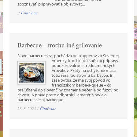
spoznávať, pripravovať a objavovať…
/
Čítať viac
Barbecue – trochu iné grilovanie
Slovo barbecue vraj pochádza od trapperov zo Severnej
Ameriky, ktorí tento spôsob prípravy
odpozorovali od stredoamerických
Aravakov. Prúty na uchytenie mäsa
totiž rezali zo stromu barbacoa. Iní
zase tvrdia, že má svoj pôvod vo
francúzskom barbe-a-queue – čo
prelúštené do slovenčiny znamená pečenie od fúzov po
chvost. A práve preto odborníci i amatéri vravia o
barbecue ale aj barbeque.
28. 8. 2023 /
Čítať viac