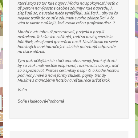
Ktoré stoja za to? Kde najprv hľadia na spokojnosť hosťa a
až potom na výsostne osobné záujmy? Kde napredujú,
zlepšujú sa, neustále niečo vymýšľajú, skúšajú... aby sa čo
najviac trafili do chutí a záujmov svojho zákazníka? A čo
vám to vlastne núkajú, keď vravia rečou profesionálov...?
Mnohí z vás toho už precestovali, prejedli a prepili
neúrekom. Iní ešte len začínajú, rodí sa nové generácia
bábätiek, ale aj nová generácia hostí. Nováčikovia vo svete
hotelových a reštauračných služieb potrebujú odpovede
na tisíce otázok.
Tým pokročilejším ich stačí omnoho menej. Jedni aj druhí
by sa však mali nestále inšpirovať, rozširovať s obzory, učiť
sa a spoznávať. Pretože čert nikdy nespí ☺ a kladie hosťovi
pod nohy nové a nové formy služieb, pojmy, trendy.
Musíme s manažérmi hotelov a reštaurácií držať krok.
Vaša
Soňa Hudecová-Podhorná