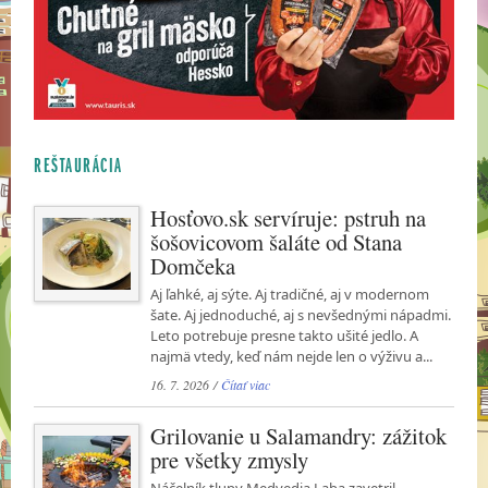
REŠTAURÁCIA
Hosťovo.sk servíruje: pstruh na
šošovicovom šaláte od Stana
Domčeka
Aj ľahké, aj sýte. Aj tradičné, aj v modernom
šate. Aj jednoduché, aj s nevšednými nápadmi.
Leto potrebuje presne takto ušité jedlo. A
najmä vtedy, keď nám nejde len o výživu a...
16. 7. 2026 /
Čítať viac
Grilovanie u Salamandry: zážitok
pre všetky zmysly