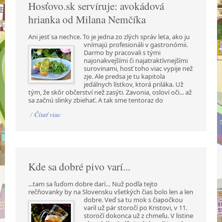
Hosťovo.sk servíruje: avokádová
hrianka od Milana Nemčíka
Ani jesť sa nechce. To je jedna zo zlých správ leta, ako ju
vnímajú profesionáli v gastronómii.
Darmo by pracovali s tými
najonakvejšími či najatraktívnejšími
surovinami, hosť toho viac vypije než
zje. Ale predsa je tu kapitola
jedálnych lístkov, ktorá priláka. Už
tým, že skôr občerství než zasýti. Zavonia, osloví oči... až
sa začnú slinky zbiehať. A tak sme tentoraz do
/
Čítať viac
Kde sa dobré pivo varí...
...tam sa ľuďom dobre darí… Nuž podľa tejto
rečňovanky by na Slovensku všetkých čias bolo len a
len
dobre. Veď sa tu mok s čiapočkou
varil už pár storočí po Kristovi, v 11.
storočí dokonca už z chmeľu. V listine