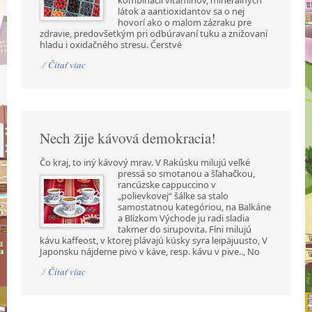
kombinácii vitamínov, minerálnych
látok a aantioxidantov sa o nej
hovorí ako o malom zázraku pre
zdravie, predovšetkým pri odbúravaní tuku a znižovaní
hladu i oxidačného stresu. Čerstvé
/
Čítať viac
Nech žije kávová demokracia!
Čo kraj, to iný kávový mrav. V Rakúsku milujú veľké
pressá so smotanou a šľahačkou,
rancúzske cappuccino v
„polievkovej“ šálke sa stalo
samostatnou kategóriou, na Balkáne
a Blízkom Východe ju radi sladia
takmer do sirupovita. Fíni milujú
kávu kaffeost, v ktorej plávajú kúsky syra leipäjuusto, V
Japonsku nájdeme pivo v káve, resp. kávu v pive.., No
/
Čítať viac