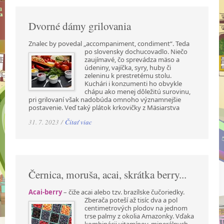
Dvorné dámy grilovania
Znalec by povedal „accompaniment, condiment“. Teda
po slovensky dochucovadlo. Niečo
zaujímavé, čo sprevádza mäso a
údeniny, vajíčka, syry, huby či
zeleninu k prestretému stolu.
Kuchári i konzumenti ho obvykle
chápu ako menej dôležitú surovinu,
pri grilovaní však nadobúda omnoho významnejšie
postavenie. Veď taký plátok krkovičky z Mäsiarstva
31. 7. 2023 /
Čítať viac
Černica, moruša, acai, skrátka berry...
Acai-berry
– čiže acai alebo tzv. brazílske čučoriedky.
Zberača poteší až tisíc dva a pol
centimetrových plodov na jednom
trse palmy z okolia Amazonky. Vďaka