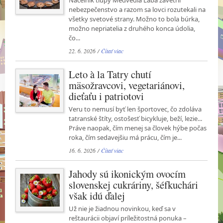
Náčelník tlupy Medvedia Laba zavetril
nebezpečenstvo a razom sa lovci rozutekali na
všetky svetové strany. Možno to bola búrka,
možno nepriatelia z druhého konca údolia,
čo...
22. 6. 2026 /
Čítať viac
Leto à la Tatry chutí
mäsožravcovi, vegetariánovi,
dieťaťu i patriotovi
Veru to nemusí byť len športovec, čo zdoláva
tatranské štíty, ostošesť bicykluje, beží, lezie...
Práve naopak, čím menej sa človek hýbe počas
roka, čím sedavejšiu má prácu, čím je...
16. 6. 2026 /
Čítať viac
Jahody sú ikonickým ovocím
slovenskej cukráriny, šéfkuchári
však idú ďalej
Už nie je žiadnou novinkou, keď sa v
reštaurácii objaví príležitostná ponuka –