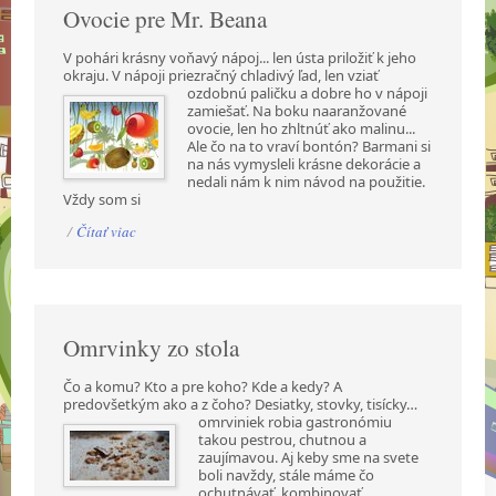
Ovocie pre Mr. Beana
V pohári krásny voňavý nápoj... len ústa priložiť k jeho
okraju. V nápoji priezračný chladivý ľad,
len vziať
ozdobnú paličku a dobre ho v nápoji
zamiešať. Na boku naaranžované
ovocie, len ho zhltnúť ako malinu...
Ale čo na to vraví bontón? Barmani si
na nás vymysleli krásne dekorácie a
nedali nám k nim návod na použitie.
Vždy som si
/
Čítať viac
Omrvinky zo stola
Čo a komu? Kto a pre koho? Kde a kedy? A
predovšetkým ako a z čoho? Desiatky, stovky,
tisícky…
omrviniek robia gastronómiu
takou pestrou, chutnou a
zaujímavou. Aj keby sme na svete
boli navždy, stále máme čo
ochutnávať, kombinovať,