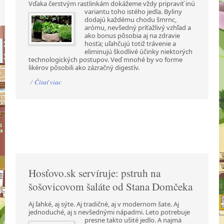
Vďaka čerstvým rastlinkám dokážeme vždy pripraviť inú
variantu toho istého jedla. Byliny
dodajú každému chodu šmrnc,
arómu, nevšedný príťažlivý vzhľad a
ako bonus pôsobia aj na zdravie
hosťa; uľahčujú totiž trávenie a
eliminujú škodlivé účinky niektorých
technologických postupov. Veď mnohé by vo forme
likérov pôsobili ako zázračný digestív.
/
Čítať viac
Hosťovo.sk servíruje: pstruh na
šošovicovom šaláte od Stana Domčeka
Aj ľahké, aj sýte. Aj tradičné, aj v modernom šate. Aj
jednoduché, aj s nevšednými nápadmi.
Leto potrebuje
presne takto ušité jedlo. A najmä