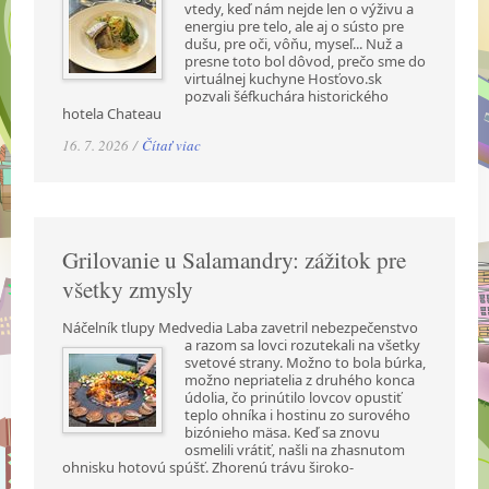
vtedy, keď nám nejde len o výživu a
energiu pre telo, ale aj o sústo pre
dušu, pre oči, vôňu, myseľ... Nuž a
presne toto bol dôvod, prečo sme do
virtuálnej kuchyne Hosťovo.sk
pozvali šéfkuchára historického
hotela Chateau
16. 7. 2026 /
Čítať viac
Grilovanie u Salamandry: zážitok pre
všetky zmysly
Náčelník tlupy Medvedia Laba zavetril nebezpečenstvo
a razom sa lovci rozutekali na všetky
svetové strany. Možno to bola búrka,
možno nepriatelia z druhého konca
údolia, čo prinútilo lovcov opustiť
teplo ohníka i hostinu zo surového
bizónieho mäsa. Keď sa znovu
osmelili vrátiť, našli na zhasnutom
ohnisku hotovú spúšť. Zhorenú trávu široko-