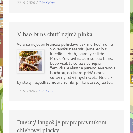
22. 6. 2026 /
Čítať viac
V bao buns chutí najmä plnka
Veru sa nejeden Francúz pohŕdavo uškrnie, keď mu na
Slovensku naservírujeme jedlo s
knedľou. Phhh,.. varený chlieb!
Ktovie čo vraví na adresu bao buns.
Lebo však tá čoraz slávnejšia
žemlička je vlastne parenou-varenou
buchtou, do ktorej pridá tvorca
suroviny od výmyslu sveta. No a ak
by ste aj nezjedli samotnú žemľu, plnka iste stojí za to...
17. 6. 2026 /
Čítať viac
Dnešný langoš je praprapravnukom
chlebovej placky