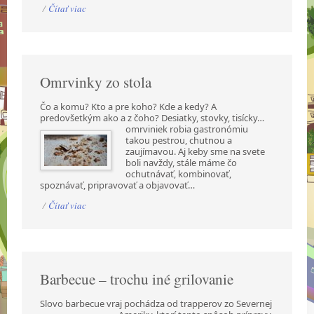
/
Čítať viac
Omrvinky zo stola
Čo a komu? Kto a pre koho? Kde a kedy? A
predovšetkým ako a z čoho? Desiatky, stovky,
tisícky…
omrviniek robia gastronómiu
takou pestrou, chutnou a
zaujímavou. Aj keby sme na svete
boli navždy, stále máme čo
ochutnávať, kombinovať,
spoznávať, pripravovať a objavovať…
/
Čítať viac
Barbecue – trochu iné grilovanie
Slovo barbecue vraj pochádza od trapperov zo Severnej