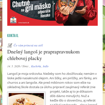
KOKTAIL
Čo vám prinesú na stôl
Dnešný langoš je praprapravnukom
chlebovej placky
14. 5. 2026 / Témy: ,
Kuchyňa
,
Jedlo
Langoš je moja srdcovka. Niežeby som ho zbožňovala; nemám v
láske jedlá nasiaknuté olejom. Ani šišky, ani pirôžky, ani fánky, ani
churros a ani langoše. Ale pred miliónom rokov som ešte na
základnej škole dostala za úlohu pripraviť zaujímavý referát (nie
projekt, takže aj
to je dôkazom
dôb dávno minulých). Nuž a
keďže išlo o slovenčinu, aj referát
sa týkal jazykovedy – slova langoš