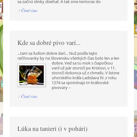
sa začnú slinky zbiehať. A tak sme tentoraz do
/
Čítať viac
Kde sa dobré pivo varí...
...tam sa ľuďom dobre darí… Nuž podľa tejto
rečňovanky by na Slovensku všetkých čias bolo len a
len
dobre. Veď sa tu mok s čiapočkou
varil už pár storočí po Kristovi, v 11.
storočí dokonca už z chmeľu. V listine
uhorského kráľa Ladislava IV. z roku
1274 sa spomínajú tri kráľovské
pivovary –
/
Čítať viac
Lúka na tanieri (i v pohári)