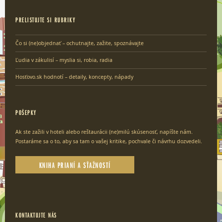
PRELISTUJTE SI RUBRIKY
Čo si (ne)objednať – ochutnajte, zažite, spoznávajte
Ľudia v zákulisí – myslia si, robia, radia
Hosťovo.sk hodnotí – detaily, koncepty, nápady
POŠEPKY
Ak ste zažili v hoteli alebo reštaurácii (ne)milú skúsenosť, napíšte nám.
Postaráme sa o to, aby sa tam o vašej kritike, pochvale či návrhu dozvedeli.
KNIHA PRIANÍ A SŤAŽNOSTÍ
KONTAKTUJTE NÁS