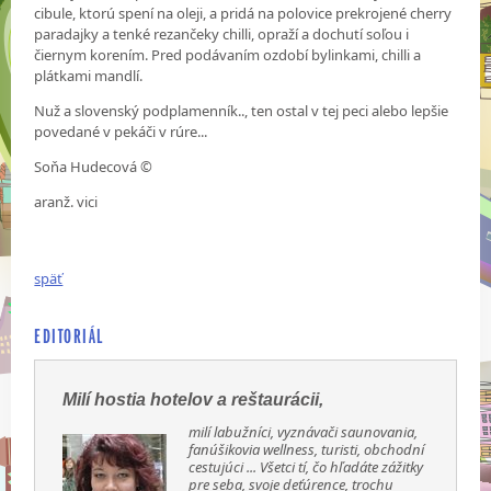
cibule, ktorú spení na oleji, a pridá na polovice prekrojené cherry
paradajky a tenké rezančeky chilli, opraží a dochutí soľou i
čiernym korením. Pred podávaním ozdobí bylinkami, chilli a
plátkami mandlí.
Nuž a slovenský podplamenník.., ten ostal v tej peci alebo lepšie
povedané v pekáči v rúre...
Soňa Hudecová ©
aranž. vici
späť
EDITORIÁL
Milí hostia hotelov a reštaurácii,
milí labužníci, vyznávači saunovania,
fanúšikovia wellness, turisti, obchodní
cestujúci ... Všetci tí, čo hľadáte zážitky
pre seba, svoje deťúrence, trochu