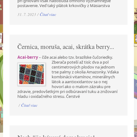
pri grilovaní však nadobúda omnoho významnejšie
postavenie. Veď taký plátok krkovičky z Mäsiarstva
31. 7. 2023 /
Čítať viac
Černica, moruša, acai, skrátka berry...
Acai-berry
– čiže acai alebo tzv. brazílske čučoriedky.
Zberača poteší až tisíc dva a pol
centimetrových plodov na jednom
trse palmy z okolia Amazonky. Vďaka
kombinácii vitamínov, minerálnych
látok a aantioxidantov sa o nej
hovorí ako o malom zázraku pre
zdravie, predovšetkým pri odbúravaní tuku a znižovaní
hladu i oxidačného stresu. Čerstvé
/
Čítať viac