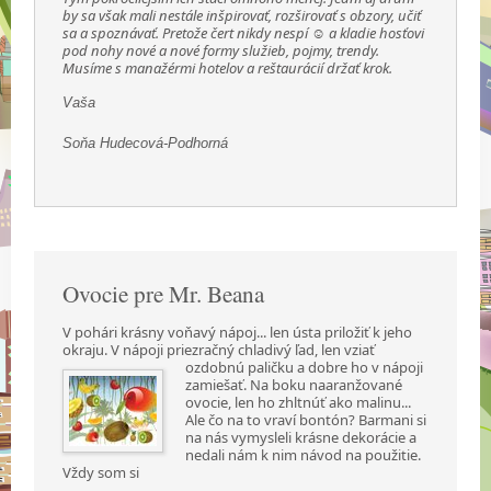
by sa však mali nestále inšpirovať, rozširovať s obzory, učiť
sa a spoznávať. Pretože čert nikdy nespí ☺ a kladie hosťovi
pod nohy nové a nové formy služieb, pojmy, trendy.
Musíme s manažérmi hotelov a reštaurácií držať krok.
Vaša
Soňa Hudecová-Podhorná
Ovocie pre Mr. Beana
V pohári krásny voňavý nápoj... len ústa priložiť k jeho
okraju. V nápoji priezračný chladivý ľad,
len vziať
ozdobnú paličku a dobre ho v nápoji
zamiešať. Na boku naaranžované
ovocie, len ho zhltnúť ako malinu...
Ale čo na to vraví bontón? Barmani si
na nás vymysleli krásne dekorácie a
nedali nám k nim návod na použitie.
Vždy som si