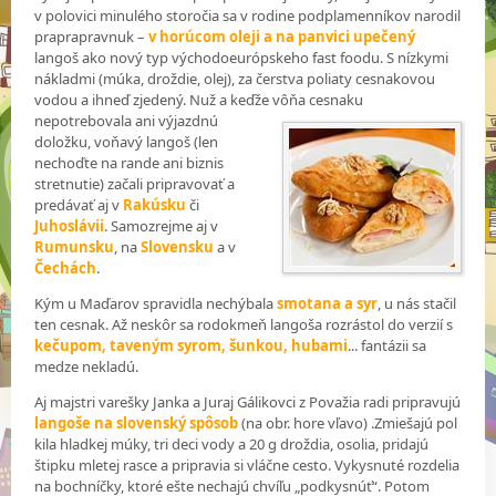
v polovici minulého storočia sa v rodine podplamenníkov narodil
praprapravnuk –
v horúcom oleji a na panvici upečený
langoš ako nový typ východoeurópskeho fast foodu. S nízkymi
nákladmi (múka, droždie, olej), za čerstva poliaty cesnakovou
vodou a ihneď zjedený. Nuž a keďže vôňa
cesnaku
nepotrebovala ani výjazdnú
doložku, voňavý langoš (len
nechoďte na rande ani biznis
stretnutie) začali pripravovať a
predávať aj v
Rakúsku
či
Juhoslávii
. Samozrejme aj v
Rumunsku
, na
Slovensku
a v
Čechách
.
Kým u Maďarov spravidla nechýbala
smotana a syr
, u nás stačil
ten cesnak. Až neskôr sa rodokmeň langoša rozrástol do verzií s
kečupom, taveným syrom, šunkou, hubami
... fantázii sa
medze nekladú.
Aj majstri varešky Janka a Juraj Gálikovci z Považia radi pripravujú
langoše na slovenský spôsob
(na obr. hore vľavo) .Zmiešajú pol
kila hladkej múky, tri deci vody a 20 g droždia, osolia, pridajú
štipku mletej rasce a pripravia si vláčne cesto. Vykysnuté rozdelia
na bochníčky, ktoré ešte nechajú chvíľu „podkysnúť“. Potom