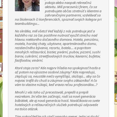
pokoja alebo naopak rekreačnú
aktivitu. Milí pracovníci firiem, čo sa
potrebujete občas stretnúť s klientmi a
zahraničnými partnermi, vzdelávať sa
na školeniach či konferenciách, spoznať svojich kolegov pri
teambuildingu...
No skrátka, milí všetci! Veď každý z nás potrebuje jesť a
každého raz za čas postihne nutnosť využiť strechu nad
hlavou niektorého dočasného domova. Hotela, penziónu,
motela, horskej chaty, ubytovne, apartmánového domu,
rezidenčného bývania, rezortu, botela.... a popritom
mnohých reštaurácií, bistier, pivární, pubov, pizzerií, sushi
barov, cukrární, streetfoodových truckov, kaviarní, bufetov,
fastfoodov, vinární.
Ktoré stoja za to? Kde najprv hľadia na spokojnosť hosťa a
až potom na výsostne osobné záujmy? Kde napredujú,
zlepšujú sa, neustále niečo vymýšľajú, skúšajú... aby sa čo
najviac trafili do chutí a záujmov svojho zákazníka? A čo
vám to vlastne núkajú, keď vravia rečou profesionálov...?
Mnohí z vás toho už precestovali, prejedli a prepili
neúrekom. Iní ešte len začínajú, rodí sa nové generácia
bábätiek, ale aj nová generácia hostí. Nováčikovia vo svete
hotelových a reštauračných služieb potrebujú odpovede
na tisíce otázok.
Tým pokročilejším ich stačí omnoho menej. Jedni aj druhí