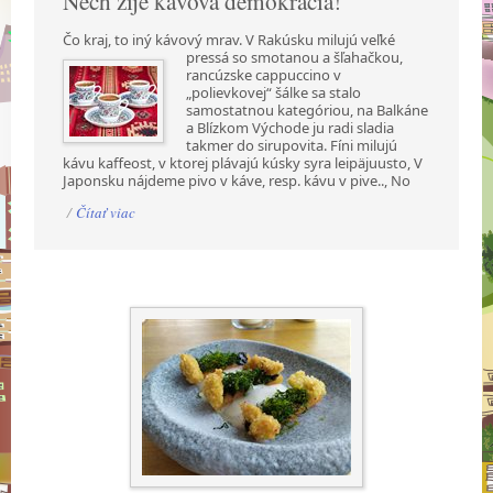
Nech žije kávová demokracia!
Čo kraj, to iný kávový mrav. V Rakúsku milujú veľké
pressá so smotanou a šľahačkou,
rancúzske cappuccino v
„polievkovej“ šálke sa stalo
samostatnou kategóriou, na Balkáne
a Blízkom Východe ju radi sladia
takmer do sirupovita. Fíni milujú
kávu kaffeost, v ktorej plávajú kúsky syra leipäjuusto, V
Japonsku nájdeme pivo v káve, resp. kávu v pive.., No
/
Čítať viac