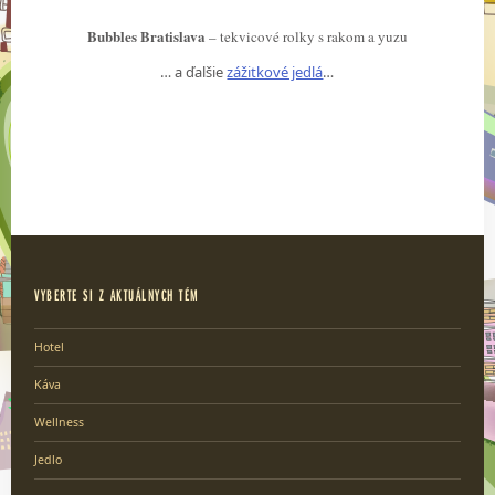
Bubbles Bratislava
– tekvicové rolky s rakom a yuzu
… a ďalšie
zážitkové jedlá
…
VYBERTE SI Z AKTUÁLNYCH TÉM
Hotel
Káva
Wellness
Jedlo