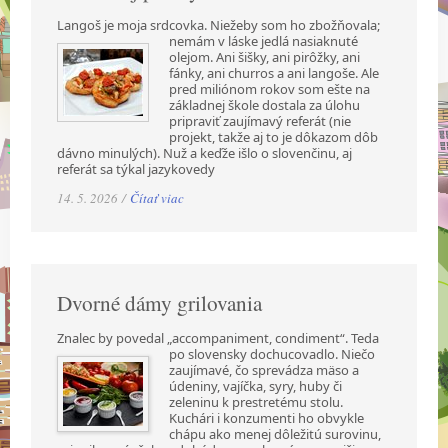
Langoš je moja srdcovka. Niežeby som ho zbožňovala;
nemám v láske jedlá nasiaknuté
olejom. Ani šišky, ani pirôžky, ani
fánky, ani churros a ani langoše. Ale
pred miliónom rokov som ešte na
základnej škole dostala za úlohu
pripraviť zaujímavý referát (nie
projekt, takže aj to je dôkazom dôb
dávno minulých). Nuž a keďže išlo o slovenčinu, aj
referát sa týkal jazykovedy
14. 5. 2026 /
Čítať viac
Dvorné dámy grilovania
Znalec by povedal „accompaniment, condiment“. Teda
po slovensky dochucovadlo. Niečo
zaujímavé, čo sprevádza mäso a
údeniny, vajíčka, syry, huby či
zeleninu k prestretému stolu.
Kuchári i konzumenti ho obvykle
chápu ako menej dôležitú surovinu,