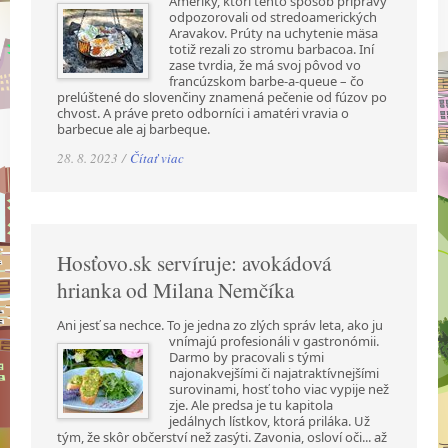
Ameriky, ktorí tento spôsob prípravy
odpozorovali od stredoamerických
Aravakov. Prúty na uchytenie mäsa
totiž rezali zo stromu barbacoa. Iní
zase tvrdia, že má svoj pôvod vo
francúzskom barbe-a-queue – čo
prelúštené do slovenčiny znamená pečenie od fúzov po
chvost. A práve preto odborníci i amatéri vravia o
barbecue ale aj barbeque.
28. 8. 2023 /
Čítať viac
Hosťovo.sk servíruje: avokádová
hrianka od Milana Nemčíka
Ani jesť sa nechce. To je jedna zo zlých správ leta, ako ju
vnímajú profesionáli v gastronómii.
Darmo by pracovali s tými
najonakvejšími či najatraktívnejšími
surovinami, hosť toho viac vypije než
zje. Ale predsa je tu kapitola
jedálnych lístkov, ktorá priláka. Už
tým, že skôr občerství než zasýti. Zavonia, osloví oči... až