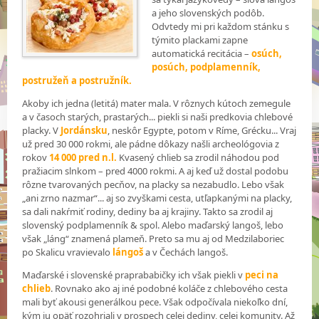
a jeho slovenských podôb.
Odvtedy mi pri každom stánku s
týmito plackami zapne
automatická recitácia –
osúch,
posúch, podplamenník,
postružeň a postružník.
Akoby ich jedna (letitá) mater mala. V rôznych kútoch zemegule
a v časoch starých, prastarých... piekli si naši predkovia chlebové
placky. V
Jordánsku
, neskôr Egypte, potom v Ríme, Grécku... Vraj
už pred 30 000 rokmi, ale pádne dôkazy našli archeológovia z
rokov
14 000 pred n.l.
Kvasený chlieb sa zrodil náhodou pod
pražiacim slnkom – pred 4000 rokmi. A aj keď už dostal podobu
rôzne tvarovaných pecňov, na placky sa nezabudlo. Lebo však
„ani zrno nazmar“... aj so zvyškami cesta, utľapkanými na placky,
sa dali nakŕmiť rodiny, dediny ba aj krajiny. Takto sa zrodil aj
slovenský podplamenník & spol. Alebo maďarský langoš, lebo
však „láng“ znamená plameň. Preto sa mu aj od Medzilaboriec
po Skalicu vravievalo
lángoš
a v Čechách langoš.
Maďarské i slovenské praprababičky ich však piekli v
peci na
chlieb
. Rovnako ako aj iné podobné koláče z chlebového cesta
mali byť akousi generálkou pece. Však odpočívala niekoľko dní,
kým ju opäť rozohriali v prospech celej dediny, celej komunity. Až