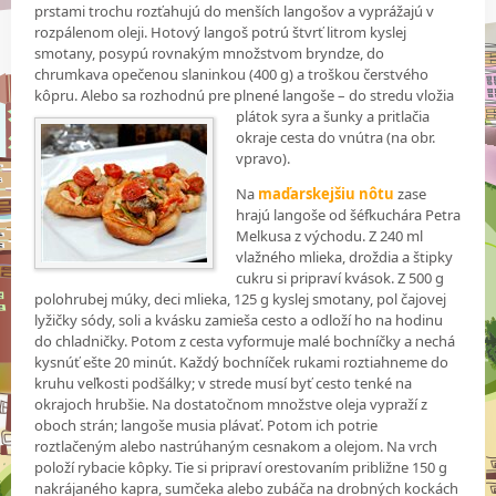
prstami trochu rozťahujú do menších langošov a vyprážajú v
rozpálenom oleji. Hotový langoš potrú štvrť litrom kyslej
smotany, posypú rovnakým množstvom bryndze, do
chrumkava opečenou slaninkou (400 g) a troškou čerstvého
kôpru. Alebo sa rozhodnú pre plnené langoše – do stredu vložia
plátok syra a šunky
a pritlačia
okraje cesta do vnútra (na obr.
vpravo).
Na
maďarskejšiu nôtu
zase
hrajú langoše od šéfkuchára Petra
Melkusa z východu. Z 240 ml
vlažného mlieka, droždia a štipky
cukru si pripraví kvások. Z 500 g
polohrubej múky, deci mlieka, 125 g kyslej smotany, pol čajovej
lyžičky sódy, soli a kvásku zamieša cesto a odloží ho na hodinu
do chladničky. Potom z cesta vyformuje malé bochníčky a nechá
kysnúť ešte 20 minút. Každý bochníček rukami roztiahneme do
kruhu veľkosti podšálky; v strede musí byť cesto tenké na
okrajoch hrubšie. Na dostatočnom množstve oleja vypraží z
oboch strán; langoše musia plávať. Potom ich potrie
roztlačeným alebo nastrúhaným cesnakom a olejom. Na vrch
položí rybacie kôpky. Tie si pripraví orestovaním približne 150 g
nakrájaného kapra, sumčeka alebo zubáča na drobných kockách