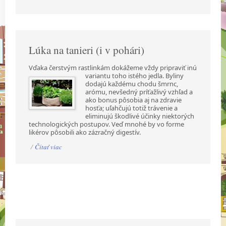
Lúka na tanieri (i v pohári)
Vďaka čerstvým rastlinkám dokážeme vždy pripraviť inú
variantu toho istého jedla. Byliny
dodajú každému chodu šmrnc,
arómu, nevšedný príťažlivý vzhľad a
ako bonus pôsobia aj na zdravie
hosťa; uľahčujú totiž trávenie a
eliminujú škodlivé účinky niektorých
technologických postupov. Veď mnohé by vo forme
likérov pôsobili ako zázračný digestív.
/
Čítať viac