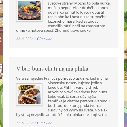
svetové strany. Možno to bola búrka,
možno nepriatelia z druhého konca
údolia, čo prinútilo lovcov opustiť
teplo ohníka i hostinu zo surového
bizónieho mäsa. Keď sa znovu
osmelili vrátiť, našli na zhasnutom
ohnisku hotovú spúšť. Zhorenú trávu široko-
22. 6. 2026 /
Čítať viac
V bao buns chutí najmä plnka
Veru sa nejeden Francúz pohŕdavo uškrnie, keď mu na
Slovensku naservírujeme jedlo s
knedľou. Phhh,.. varený chlieb!
Ktovie čo vraví na adresu bao buns.
Lebo však tá čoraz slávnejšia
žemlička je vlastne parenou-varenou
buchtou, do ktorej pridá tvorca
suroviny od výmyslu sveta. No a ak
by ste aj nezjedli samotnú žemľu, plnka iste stojí za to...
17. 6. 2026 /
Čítať viac