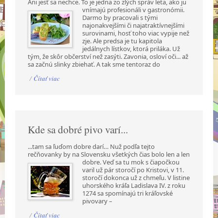
Ani jesť sa nechce. To je jedna zo zlých správ leta, ako ju
vnímajú profesionáli v gastronómii.
Darmo by pracovali s tými
najonakvejšími či najatraktívnejšími
surovinami, hosť toho viac vypije než
zje. Ale predsa je tu kapitola
jedálnych lístkov, ktorá priláka. Už
tým, že skôr občerství než zasýti. Zavonia, osloví oči... až
sa začnú slinky zbiehať. A tak sme tentoraz do
/
Čítať viac
Kde sa dobré pivo varí...
...tam sa ľuďom dobre darí… Nuž podľa tejto
rečňovanky by na Slovensku všetkých čias bolo len a
len
dobre. Veď sa tu mok s čiapočkou
varil už pár storočí po Kristovi, v 11.
storočí dokonca už z chmeľu. V listine
uhorského kráľa Ladislava IV. z roku
1274 sa spomínajú tri kráľovské
pivovary –
/
Čítať viac