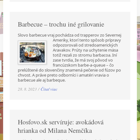
Barbecue – trochu iné grilovanie
Slovo barbecue vraj pochádza od trapperov zo Severnej
Ameriky, ktorí tento spôsob prípravy
odpozorovali od stredoamerických
Aravakov. Prúty na uchytenie mäsa
totiž rezali zo stromu barbacoa. Iní
zase tvrdia, že má svoj pôvod vo
francúzskom barbe-a-queue – čo
prelúštené do slovenčiny znamená pečenie od fúzov po
chvost. A práve preto odborníci i amatéri vravia o
barbecue ale aj barbeque.
28. 8. 2023 /
Čítať viac
Hosťovo.sk servíruje: avokádová
hrianka od Milana Nemčíka