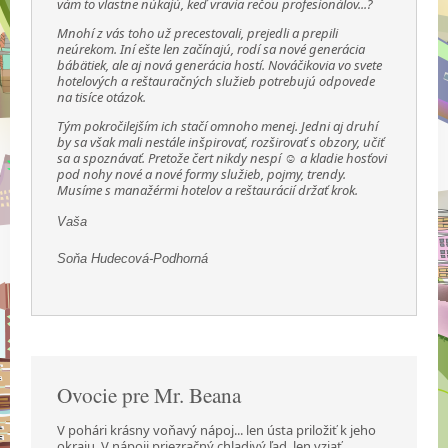
vám to vlastne núkajú, keď vravia rečou profesionálov...?
Mnohí z vás toho už precestovali, prejedli a prepili
neúrekom. Iní ešte len začínajú, rodí sa nové generácia
bábätiek, ale aj nová generácia hostí. Nováčikovia vo svete
hotelových a reštauračných služieb potrebujú odpovede
na tisíce otázok.
Tým pokročilejším ich stačí omnoho menej. Jedni aj druhí
by sa však mali nestále inšpirovať, rozširovať s obzory, učiť
sa a spoznávať. Pretože čert nikdy nespí ☺ a kladie hosťovi
pod nohy nové a nové formy služieb, pojmy, trendy.
Musíme s manažérmi hotelov a reštaurácií držať krok.
Vaša
Soňa Hudecová-Podhorná
Ovocie pre Mr. Beana
V pohári krásny voňavý nápoj... len ústa priložiť k jeho
okraju. V nápoji priezračný chladivý ľad,
len vziať