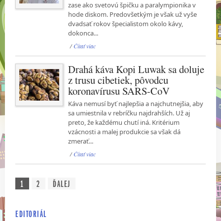
zase ako svetovú špičku a paralympionika v
hode diskom. Predovšetkým je však už vyše
dvadsať rokov špecialistom okolo kávy,
dokonca...
/
Čítať viac
Drahá káva Kopi Luwak sa doluje
z trusu cibetiek, pôvodcu
koronavírusu SARS-CoV
Káva nemusí byť najlepšia a najchutnejšia, aby
sa umiestnila v rebríčku najdrahších. Už aj
preto, že každému chutí iná. Kritérium
vzácnosti a malej produkcie sa však dá
zmerať...
/
Čítať viac
1
2
ĎALEJ
EDITORIÁL