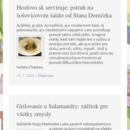
Hosťovo.sk servíruje: pstruh na
šošovicovom šaláte od Stana Domčeka
Aj ľahké, aj sýte. Aj tradičné, aj v modernom šate. Aj
jednoduché, aj s nevšednými nápadmi.
Leto potrebuje
presne takto ušité jedlo. A najmä
vtedy, keď nám nejde len o výživu a
energiu pre telo, ale aj o sústo pre
dušu, pre oči, vôňu, myseľ... Nuž a
presne toto bol dôvod, prečo sme do
virtuálnej kuchyne Hosťovo.sk
pozvali šéfkuchára historického
hotela Chateau
16. 7. 2026 /
Čítať viac
Grilovanie u Salamandry: zážitok pre
všetky zmysly
Náčelník tlupy Medvedia Laba zavetril nebezpečenstvo
a razom sa lovci rozutekali na všetky