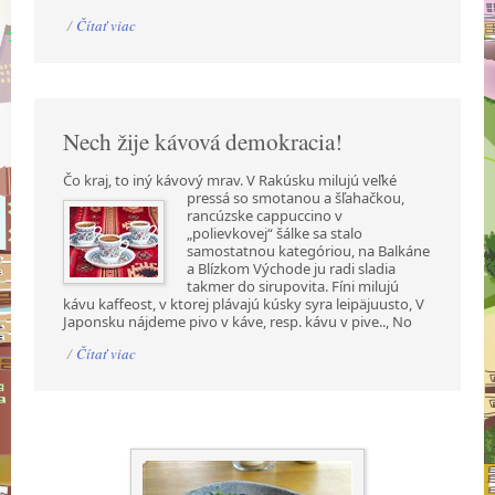
/
Čítať viac
Nech žije kávová demokracia!
Čo kraj, to iný kávový mrav. V Rakúsku milujú veľké
pressá so smotanou a šľahačkou,
rancúzske cappuccino v
„polievkovej“ šálke sa stalo
samostatnou kategóriou, na Balkáne
a Blízkom Východe ju radi sladia
takmer do sirupovita. Fíni milujú
kávu kaffeost, v ktorej plávajú kúsky syra leipäjuusto, V
Japonsku nájdeme pivo v káve, resp. kávu v pive.., No
/
Čítať viac