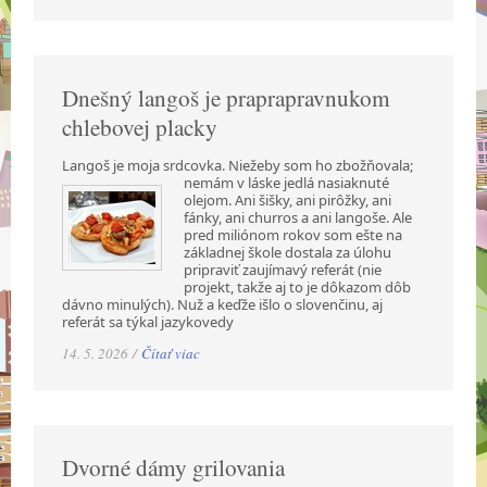
Dnešný langoš je praprapravnukom
chlebovej placky
Langoš je moja srdcovka. Niežeby som ho zbožňovala;
nemám v láske jedlá nasiaknuté
olejom. Ani šišky, ani pirôžky, ani
fánky, ani churros a ani langoše. Ale
pred miliónom rokov som ešte na
základnej škole dostala za úlohu
pripraviť zaujímavý referát (nie
projekt, takže aj to je dôkazom dôb
dávno minulých). Nuž a keďže išlo o slovenčinu, aj
referát sa týkal jazykovedy
14. 5. 2026 /
Čítať viac
Dvorné dámy grilovania