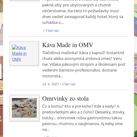
pekné izby pre ubytovaných a chutné
občerstvenie. Na tieto tri požiadavky musí
dnes vedieť zareagovať každý hotel, ktorý sa
uchádza o...
/
Čítať viac
Káva Made in OMV
Tlačidlová mašinka? Káva z kapsúl? Instantné
chute alebo anonymná zrnková zmes? Veru
nie. Vďaka pákovým strojom a školeniam pod
vedením baristov-profesionálov, dostane
motorista...
24. 4. 2025 /
Čítať viac
Omrvinky zo stola
Čo a komu? Kto a pre koho? Kde a kedy? A
predovšetkým ako a z čoho? Desiatky, stovky,
tisícky… omrviniek robia gastronómiu takou
pestrou, chutnou a zaujímavou. Aj keby sme
na...