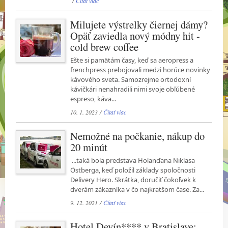
/
Čítať viac
Milujete výstrelky čiernej dámy?
Opäť zaviedla nový módny hit -
cold brew coffee
Ešte si pamätám časy, keď sa aeropress a
frenchpress prebojovali medzi horúce novinky
kávového sveta. Samozrejme ortodoxní
kávičkári nenahradili nimi svoje obľúbené
espreso, káva...
10. 1. 2023 /
Čítať viac
Nemožné na počkanie, nákup do
20 minút
...taká bola predstava Holanďana Niklasa
Östberga, keď položil základy spoločnosti
Delivery Hero. Skrátka, doručiť čokoľvek k
dverám zákazníka v čo najkratšom čase. Za...
9. 12. 2021 /
Čítať viac
Hotel Devín**** v Bratislave: