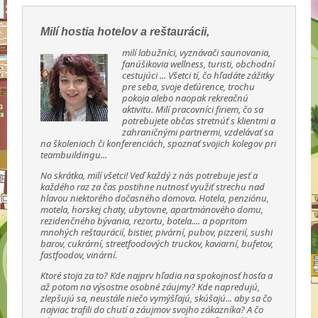
Milí hostia hotelov a reštaurácii,
milí labužníci, vyznávači saunovania,
fanúšikovia wellness, turisti, obchodní
cestujúci ... Všetci tí, čo hľadáte zážitky
pre seba, svoje deťúrence, trochu
pokoja alebo naopak rekreačnú
aktivitu. Milí pracovníci firiem, čo sa
potrebujete občas stretnúť s klientmi a
zahraničnými partnermi, vzdelávať sa
na školeniach či konferenciách, spoznať svojich kolegov pri
teambuildingu...
No skrátka, milí všetci! Veď každý z nás potrebuje jesť a
každého raz za čas postihne nutnosť využiť strechu nad
hlavou niektorého dočasného domova. Hotela, penziónu,
motela, horskej chaty, ubytovne, apartmánového domu,
rezidenčného bývania, rezortu, botela.... a popritom
mnohých reštaurácií, bistier, pivární, pubov, pizzerií, sushi
barov, cukrární, streetfoodových truckov, kaviarní, bufetov,
fastfoodov, vinární.
Ktoré stoja za to? Kde najprv hľadia na spokojnosť hosťa a
až potom na výsostne osobné záujmy? Kde napredujú,
zlepšujú sa, neustále niečo vymýšľajú, skúšajú... aby sa čo
najviac trafili do chutí a záujmov svojho zákazníka? A čo