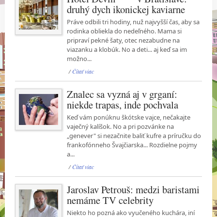
druhý dych ikonickej kaviarne
Práve odbili tri hodiny, nuž najvyšší čas, aby sa
rodinka obliekla do nedeľného. Mama si
pripraví pekné šaty, otec nezabudne na
viazanku a klobúk. No a deti... aj keď sa im
možno...
/
Čítať viac
Znalec sa vyzná aj v grganí:
niekde trapas, inde pochvala
Keď vám ponúknu škótske vajce, nečakajte
vaječný kalíšok. No a pri pozvánke na
„genever" si nezačnite baliť kufre a príručku do
frankofónneho Švajčiarska... Rozdielne pojmy
a...
/
Čítať viac
Jaroslav Petrouš: medzi baristami
nemáme TV celebrity
Niekto ho pozná ako vyučeného kuchára, iní