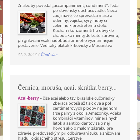
Znalec by povedal „accompaniment, condiment“. Teda
po slovensky dochucovadlo. Niečo
zaujímavé, čo sprevádza mäso a
údeniny, vajíčka, syry, huby či
zeleninu k prestretému stolu.
Kuchári i konzumenti ho obvykle
chápu ako menej dôležitú surovinu,
pri grilovaní však nadobúda omnoho významnejšie
postavenie. Veď taký plátok krkovičky z Mäsiarstva
31. 7. 2023 /
Čítať viac
Černica, moruša, acai, skrátka berry...
Acai-berry
– čiže acai alebo tzv. brazílske čučoriedky.
Zberača poteší až tisíc dva a pol
centimetrových plodov na jednom
trse palmy z okolia Amazonky. Vďaka
kombinácii vitamínov, minerálnych
látok a aantioxidantov sa o nej
hovorí ako o malom zázraku pre
zdravie, predovšetkým pri odbúravaní tuku a znižovaní
hladu i oxidačného stresu. Čerstvé