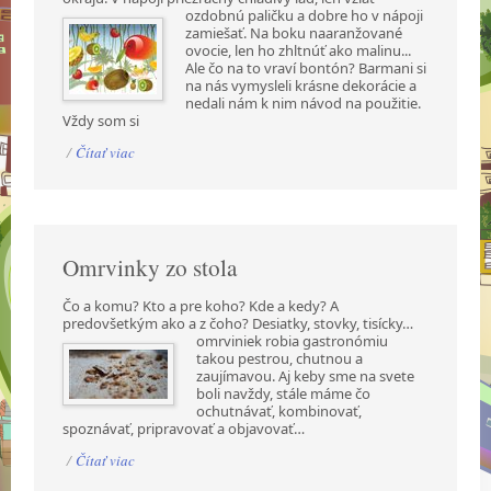
ozdobnú paličku a dobre ho v nápoji
zamiešať. Na boku naaranžované
ovocie, len ho zhltnúť ako malinu...
Ale čo na to vraví bontón? Barmani si
na nás vymysleli krásne dekorácie a
nedali nám k nim návod na použitie.
Vždy som si
/
Čítať viac
Omrvinky zo stola
Čo a komu? Kto a pre koho? Kde a kedy? A
predovšetkým ako a z čoho? Desiatky, stovky,
tisícky…
omrviniek robia gastronómiu
takou pestrou, chutnou a
zaujímavou. Aj keby sme na svete
boli navždy, stále máme čo
ochutnávať, kombinovať,
spoznávať, pripravovať a objavovať…
/
Čítať viac