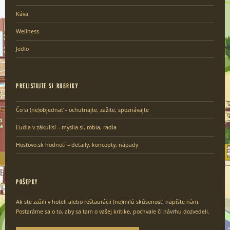
Káva
Wellness
Jedlo
PRELISTUJTE SI RUBRIKY
Čo si (ne)objednať – ochutnajte, zažite, spoznávajte
Ľudia v zákulisí – myslia si, robia, radia
Hosťovo.sk hodnotí – detaily, koncepty, nápady
POŠEPKY
Ak ste zažili v hoteli alebo reštaurácii (ne)milú skúsenosť, napíšte nám.
Postaráme sa o to, aby sa tam o vašej kritike, pochvale či návrhu dozvedeli.