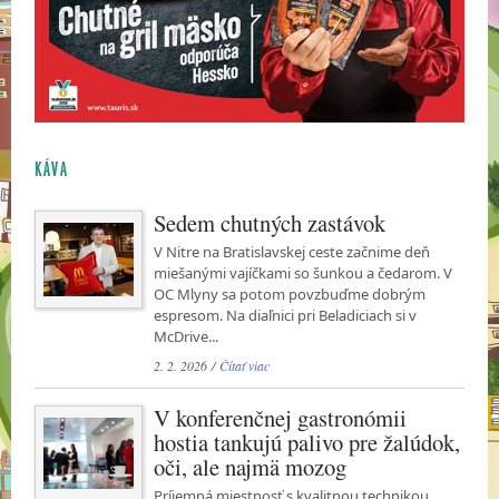
KÁVA
Sedem chutných zastávok
V Nitre na Bratislavskej ceste začnime deň
miešanými vajíčkami so šunkou a čedarom. V
OC Mlyny sa potom povzbuďme dobrým
espresom. Na diaľnici pri Beladiciach si v
McDrive...
2. 2. 2026 /
Čítať viac
V konferenčnej gastronómii
hostia tankujú palivo pre žalúdok,
oči, ale najmä mozog
Príjemná miestnosť s kvalitnou technikou,