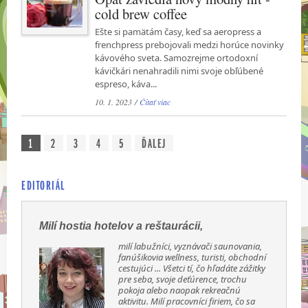
cold brew coffee
Ešte si pamätám časy, keď sa aeropress a
frenchpress prebojovali medzi horúce novinky
kávového sveta. Samozrejme ortodoxní
kávičkári nenahradili nimi svoje obľúbené
espreso, káva...
10. 1. 2023 /
Čítať viac
1
2
3
4
5
ĎALEJ
EDITORIÁL
Milí hostia hotelov a reštaurácii,
milí labužníci, vyznávači saunovania,
fanúšikovia wellness, turisti, obchodní
cestujúci ... Všetci tí, čo hľadáte zážitky
pre seba, svoje deťúrence, trochu
pokoja alebo naopak rekreačnú
aktivitu. Milí pracovníci firiem, čo sa