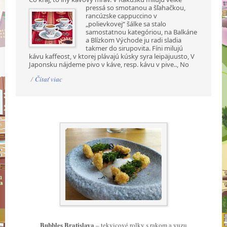
pressá so smotanou a šľahačkou,
rancúzske cappuccino v
„polievkovej“ šálke sa stalo
samostatnou kategóriou, na Balkáne
a Blízkom Východe ju radi sladia
takmer do sirupovita. Fíni milujú
kávu kaffeost, v ktorej plávajú kúsky syra leipäjuusto, V
Japonsku nájdeme pivo v káve, resp. kávu v pive.., No
/
Čítať viac
Bubbles Bratislava
– tekvicové rolky s rakom a yuzu