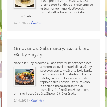
dušu, pre oči, vôňu, myseľ... Nuž a
presne toto bol dôvod, prečo sme do
virtuálnej kuchyne Hosťovo.sk
pozvali šéfkuchára historického
hotela Chateau
16. 7. 2026 /
Čítať viac
Grilovanie u Salamandry: zážitok pre
všetky zmysly
Náčelník tlupy Medvedia Laba zavetril nebezpečenstvo
a razom sa lovci rozutekali na všetky
svetové strany. Možno to bola búrka,
možno nepriatelia z druhého konca
údolia, čo prinútilo lovcov opustiť
teplo ohníka i hostinu zo surového
bizónieho mäsa. Keď sa znovu
osmelili vrátiť, našli na zhasnutom
ohnisku hotovú spúšť. Zhorenú trávu široko-
22. 6. 2026 /
Čítať viac