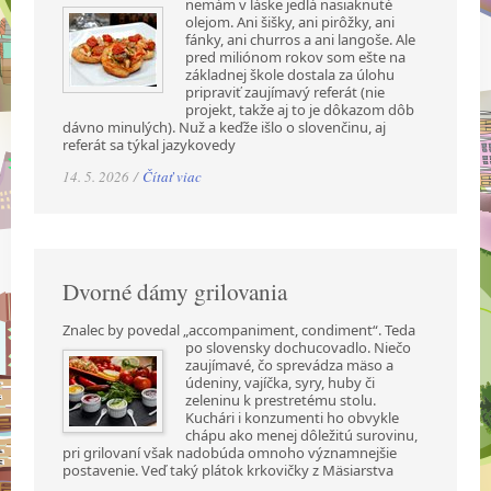
nemám v láske jedlá nasiaknuté
olejom. Ani šišky, ani pirôžky, ani
fánky, ani churros a ani langoše. Ale
pred miliónom rokov som ešte na
základnej škole dostala za úlohu
pripraviť zaujímavý referát (nie
projekt, takže aj to je dôkazom dôb
dávno minulých). Nuž a keďže išlo o slovenčinu, aj
referát sa týkal jazykovedy
14. 5. 2026 /
Čítať viac
Dvorné dámy grilovania
Znalec by povedal „accompaniment, condiment“. Teda
po slovensky dochucovadlo. Niečo
zaujímavé, čo sprevádza mäso a
údeniny, vajíčka, syry, huby či
zeleninu k prestretému stolu.
Kuchári i konzumenti ho obvykle
chápu ako menej dôležitú surovinu,
pri grilovaní však nadobúda omnoho významnejšie
postavenie. Veď taký plátok krkovičky z Mäsiarstva