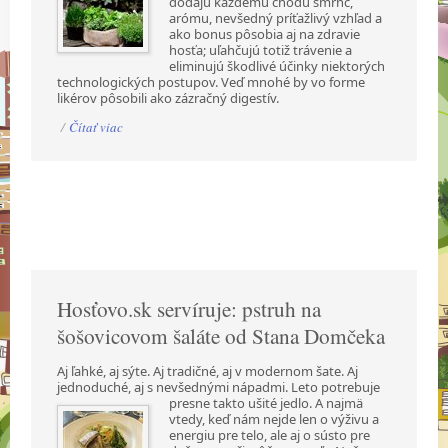
dodajú každému chodu šmrnc,
arómu, nevšedný príťažlivý vzhľad a
ako bonus pôsobia aj na zdravie
hosťa; uľahčujú totiž trávenie a
eliminujú škodlivé účinky niektorých
technologických postupov. Veď mnohé by vo forme
likérov pôsobili ako zázračný digestív.
/
Čítať viac
Hosťovo.sk servíruje: pstruh na
šošovicovom šaláte od Stana Domčeka
Aj ľahké, aj sýte. Aj tradičné, aj v modernom šate. Aj
jednoduché, aj s nevšednými nápadmi.
Leto potrebuje
presne takto ušité jedlo. A najmä
vtedy, keď nám nejde len o výživu a
energiu pre telo, ale aj o sústo pre