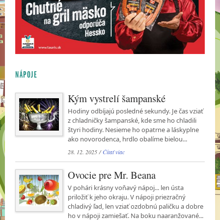
NÁPOJE
Kým vystrelí šampanské
Hodiny odbíjajú posledné sekundy. Je čas vziať
z chladničky šampanské, kde sme ho chladili
štyri hodiny. Nesieme ho opatrne a láskyplne
ako novorodenca, hrdlo obalíme bielou...
28. 12. 2025 /
Čítať viac
Ovocie pre Mr. Beana
V pohári krásny voňavý nápoj... len ústa
priložiť k jeho okraju. V nápoji priezračný
chladivý ľad, len vziať ozdobnú paličku a dobre
ho v nápoji zamiešať. Na boku naaranžované...