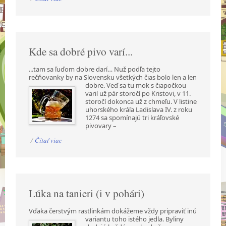
Kde sa dobré pivo varí...
...tam sa ľuďom dobre darí… Nuž podľa tejto
rečňovanky by na Slovensku všetkých čias bolo len a
len
dobre. Veď sa tu mok s čiapočkou
varil už pár storočí po Kristovi, v 11.
storočí dokonca už z chmeľu. V listine
uhorského kráľa Ladislava IV. z roku
1274 sa spomínajú tri kráľovské
pivovary –
/
Čítať viac
Lúka na tanieri (i v pohári)
Vďaka čerstvým rastlinkám dokážeme vždy pripraviť inú
variantu toho istého jedla. Byliny