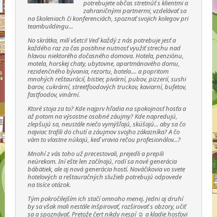
potrebujete občas stretnúť s klientmi a
zahraničnými partnermi, vzdelávať sa
na školeniach či konferenciách, spoznať svojich kolegov pri
teambuildingu...
No skrátka, milí všetci! Veď každý z nás potrebuje jesť a
každého raz za čas postihne nutnosť využiť strechu nad
hlavou niektorého dočasného domova. Hotela, penziónu,
motela, horskej chaty, ubytovne, apartmánového domu,
rezidenčného bývania, rezortu, botela.... a popritom
mnohých reštaurácií, bistier, pivární, pubov, pizzerií, sushi
barov, cukrární, streetfoodových truckov, kaviarní, bufetov,
fastfoodov, vinární.
Ktoré stoja za to? Kde najprv hľadia na spokojnosť hosťa a
až potom na výsostne osobné záujmy? Kde napredujú,
zlepšujú sa, neustále niečo vymýšľajú, skúšajú... aby sa čo
najviac trafili do chutí a záujmov svojho zákazníka? A čo
vám to vlastne núkajú, keď vravia rečou profesionálov...?
Mnohí z vás toho už precestovali, prejedli a prepili
neúrekom. Iní ešte len začínajú, rodí sa nové generácia
bábätiek, ale aj nová generácia hostí. Nováčikovia vo svete
hotelových a reštauračných služieb potrebujú odpovede
na tisíce otázok.
Tým pokročilejším ich stačí omnoho menej. Jedni aj druhí
by sa však mali nestále inšpirovať, rozširovať s obzory, učiť
sa a spoznávať. Pretože čert nikdy nespí ☺ a kladie hosťovi