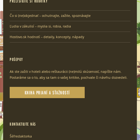
PRELISTUJTE SI RUBRIKY
Čo si (ne)objednať – ochutnajte, zažite, spoznávajte
Ľudia v zákulisí – myslia si, robia, radia
Hosťovo.sk hodnotí – detaily, koncepty, nápady
POŠEPKY
Ak ste zažili v hoteli alebo reštaurácii (ne)milú skúsenosť, napíšte nám.
Postaráme sa o to, aby sa tam o vašej kritike, pochvale či návrhu dozvedeli.
KNIHA PRIANÍ A SŤAŽNOSTÍ
KONTAKTUJTE NÁS
Šéfredaktorka