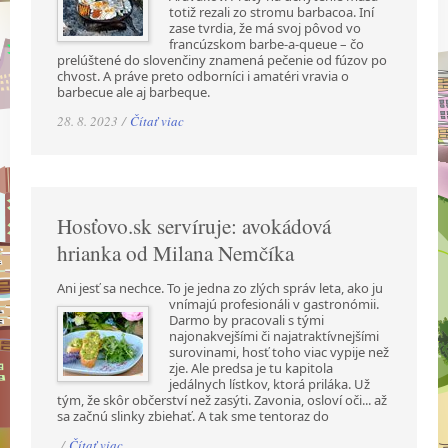
totiž rezali zo stromu barbacoa. Iní
zase tvrdia, že má svoj pôvod vo
francúzskom barbe-a-queue – čo
prelúštené do slovenčiny znamená pečenie od fúzov po
chvost. A práve preto odborníci i amatéri vravia o
barbecue ale aj barbeque.
28. 8. 2023 /
Čítať viac
Hosťovo.sk servíruje: avokádová
hrianka od Milana Nemčíka
Ani jesť sa nechce. To je jedna zo zlých správ leta, ako ju
vnímajú profesionáli v gastronómii.
Darmo by pracovali s tými
najonakvejšími či najatraktívnejšími
surovinami, hosť toho viac vypije než
zje. Ale predsa je tu kapitola
jedálnych lístkov, ktorá priláka. Už
tým, že skôr občerství než zasýti. Zavonia, osloví oči... až
sa začnú slinky zbiehať. A tak sme tentoraz do
/
Čítať viac