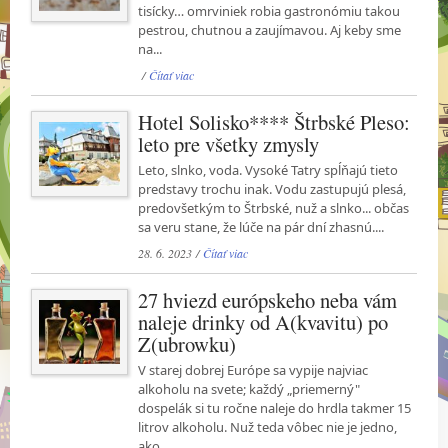
tisícky… omrviniek robia gastronómiu takou
pestrou, chutnou a zaujímavou. Aj keby sme
na...
/
Čítať viac
Hotel Solisko**** Štrbské Pleso:
leto pre všetky zmysly
Leto, slnko, voda. Vysoké Tatry spĺňajú tieto
predstavy trochu inak. Vodu zastupujú plesá,
predovšetkým to Štrbské, nuž a slnko... občas
sa veru stane, že lúče na pár dní zhasnú....
28. 6. 2023 /
Čítať viac
27 hviezd európskeho neba vám
naleje drinky od A(kvavitu) po
Z(ubrowku)
V starej dobrej Európe sa vypije najviac
alkoholu na svete; každý „priemerný"
dospelák si tu ročne naleje do hrdla takmer 15
litrov alkoholu. Nuž teda vôbec nie je jedno,
ako...