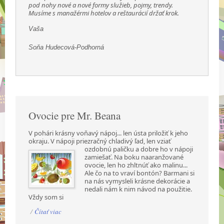
pod nohy nové a nové formy služieb, pojmy, trendy.
Musíme s manažérmi hotelov a reštaurácií držať krok.
Vaša
Soňa Hudecová-Podhorná
Ovocie pre Mr. Beana
V pohári krásny voňavý nápoj... len ústa priložiť k jeho
okraju. V nápoji priezračný chladivý ľad,
len vziať
ozdobnú paličku a dobre ho v nápoji
zamiešať. Na boku naaranžované
ovocie, len ho zhltnúť ako malinu...
Ale čo na to vraví bontón? Barmani si
na nás vymysleli krásne dekorácie a
nedali nám k nim návod na použitie.
Vždy som si
/
Čítať viac