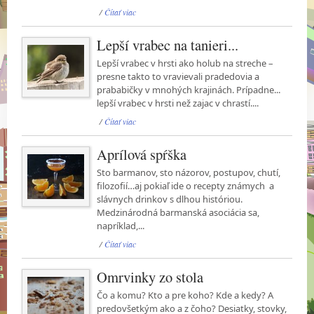
/
Čítať viac
Lepší vrabec na tanieri...
Lepší vrabec v hrsti ako holub na streche –
presne takto to vravievali pradedovia a
prababičky v mnohých krajinách. Prípadne...
lepší vrabec v hrsti než zajac v chrastí....
/
Čítať viac
Aprílová spŕška
Sto barmanov, sto názorov, postupov, chutí,
filozofií…aj pokiaľ ide o recepty známych a
slávnych drinkov s dlhou históriou.
Medzinárodná barmanská asociácia sa,
napríklad,...
/
Čítať viac
Omrvinky zo stola
Čo a komu? Kto a pre koho? Kde a kedy? A
predovšetkým ako a z čoho? Desiatky, stovky,