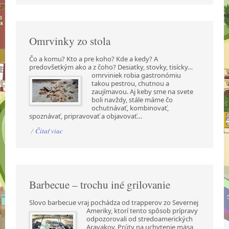
Omrvinky zo stola
Čo a komu? Kto a pre koho? Kde a kedy? A
predovšetkým ako a z čoho? Desiatky, stovky,
tisícky…
omrviniek robia gastronómiu
takou pestrou, chutnou a
zaujímavou. Aj keby sme na svete
boli navždy, stále máme čo
ochutnávať, kombinovať,
spoznávať, pripravovať a objavovať…
/
Čítať viac
Barbecue – trochu iné grilovanie
Slovo barbecue vraj pochádza od trapperov zo Severnej
Ameriky, ktorí tento spôsob prípravy
odpozorovali od stredoamerických
Aravakov. Prúty na uchytenie mäsa