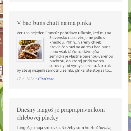
V bao buns chutí najmä plnka
Veru sa nejeden Francúz pohŕdavo uškrnie, keď mu na
Slovensku naservírujeme jedlo s
knedľou. Phhh,.. varený chlieb!
Ktovie čo vraví na adresu bao buns.
Lebo však tá čoraz slávnejšia
žemlička je vlastne parenou-varenou
buchtou, do ktorej pridá tvorca
suroviny od výmyslu sveta. No a ak
by ste aj nezjedli samotnú žemľu, plnka iste stojí za to...
17. 6. 2026 /
Čítať viac
Dnešný langoš je praprapravnukom
chlebovej placky
Langoš je moja srdcovka. Niežeby som ho zbožňovala;