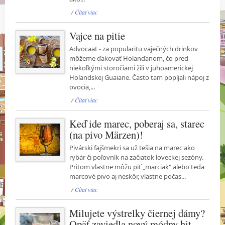
/
Čítať viac
Vajce na pitie
Advocaat - za popularitu vaječných drinkov
môžeme ďakovať Holanďanom, čo pred
niekoľkými storočiami žili v juhoamerickej
Holandskej Guaiane. Často tam popíjali nápoj z
ovocia,...
/
Čítať viac
Keď ide marec, poberaj sa, starec
(na pivo Märzen)!
Pivárski fajšmekri sa už tešia na marec ako
rybár či poľovník na začiatok loveckej sezóny.
Pritom vlastne môžu piť „marciak" alebo teda
marcové pivo aj neskôr, vlastne počas...
/
Čítať viac
Milujete výstrelky čiernej dámy?
Opäť zaviedla nový módny hit -