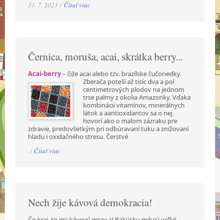
31. 7. 2023 /
Čítať viac
Černica, moruša, acai, skrátka berry...
Acai-berry
– čiže acai alebo tzv. brazílske čučoriedky.
Zberača poteší až tisíc dva a pol
centimetrových plodov na jednom
trse palmy z okolia Amazonky. Vďaka
kombinácii vitamínov, minerálnych
látok a aantioxidantov sa o nej
hovorí ako o malom zázraku pre
zdravie, predovšetkým pri odbúravaní tuku a znižovaní
hladu i oxidačného stresu. Čerstvé
/
Čítať viac
Nech žije kávová demokracia!
Čo kraj, to iný kávový mrav. V Rakúsku milujú veľké