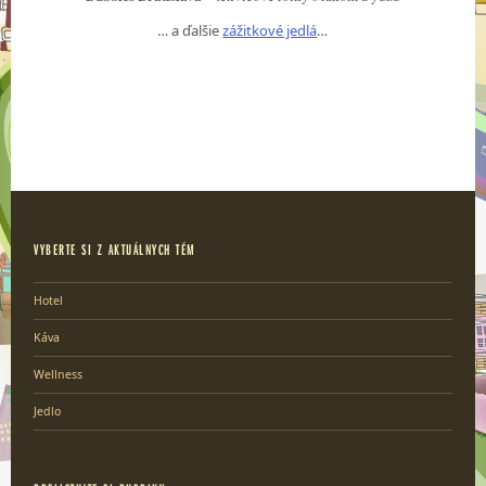
… a ďalšie
zážitkové jedlá
…
VYBERTE SI Z AKTUÁLNYCH TÉM
Hotel
Káva
Wellness
Jedlo