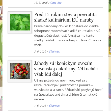
16. 6. 2026 /
Čítať viac
Pred 15 rokmi stévia prevrátila
sladké kulinárium EÚ naruby
Práve narodený človiečik dostáva do vienka
schopnosť rozoznávať sladké chute ako prvú
degustačnú vlastnosť. A vraj sa mu tento
sladký zážitok mimoriadne pozdáva. Cukor sa
však...
5. 6. 2026 /
Čítať viac
Jahody sú ikonickým ovocím
slovenskej cukráriny, šéfkuchári
však idú ďalej
Už nie je žiadnou novinkou, keď sa v
reštaurácii objaví príležitostná ponuka –
vsuvka do a la carte. Šéfkuchári pozývajú hostí
na špecializované dni a týždne či tematické
večere....
1. 6. 2026 /
Čítať viac