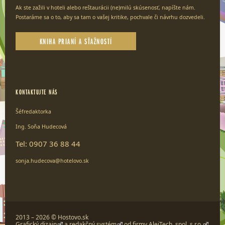
Ak ste zažili v hoteli alebo reštaurácii (ne)milú skúsenosť, napíšte nám.
Postaráme sa o to, aby sa tam o vašej kritike, pochvale či návrhu dozvedeli.
KNIHA PRIANÍ A SŤAŽNOSTÍ
KONTAKTUJTE NÁS
Šéfredaktorka
Ing. Soňa Hudecová
Tel: 0907 36 88 44
sonja.hudecova@hotelovo.sk
2013 – 2026 © Hostovo.sk
Grafický dizajn
a
redakčný systém
od firmy
AlejTech, spol. s r.o.