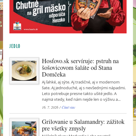
JEDLO
Hosťovo.sk servíruje: pstruh na
šošovicovom šaláte od Stana
Domčeka
Aj ľahké, aj sýte. Aj tradičné, aj v modernom
šate. Aj jednoduché, aj s nevšednými nápadmi.
Leto potrebuje presne takto ušité jedlo. A
najmä vtedy, keď nám nejde len o výživu a...
16. 7. 2026 /
Čítať viac
Grilovanie u Salamandry: zážitok
pre všetky zmysly