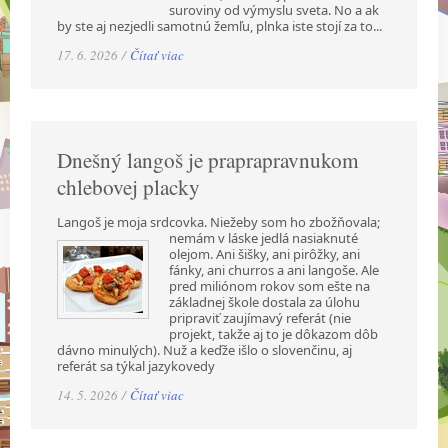
suroviny od výmyslu sveta. No a ak
by ste aj nezjedli samotnú žemľu, plnka iste stojí za to...
17. 6. 2026 /
Čítať viac
Dnešný langoš je praprapravnukom
chlebovej placky
Langoš je moja srdcovka. Niežeby som ho zbožňovala;
nemám v láske jedlá nasiaknuté
olejom. Ani šišky, ani pirôžky, ani
fánky, ani churros a ani langoše. Ale
pred miliónom rokov som ešte na
základnej škole dostala za úlohu
pripraviť zaujímavý referát (nie
projekt, takže aj to je dôkazom dôb
dávno minulých). Nuž a keďže išlo o slovenčinu, aj
referát sa týkal jazykovedy
14. 5. 2026 /
Čítať viac