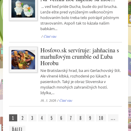
... veď keď príde Ducha, bude do pol brucha.
Lenže ešte pred vytúženým veľkonočným
hodovaním bolo treba telo potrápiť pôstnym
stravovaním. Aspoň tak to kázala našim
babkám...
/
Čítať viac
Hosťovo.sk servíruje: jahňacina s
marhuľovým crumble od Ľuba
Horobu
Nie Bratislavský hrad, ba ani Gerlachovský štít.
Ale vlnené klbká, rozhodené po lúkach a
pasienkoch. Taký je obraz Slovenska v
mysliach mnohých zahraničných hostí.
Idylka,...
16. 3. 2026 /
Čítať viac
1
2
3
4
5
6
7
8
9
10
...
ĎALEJ