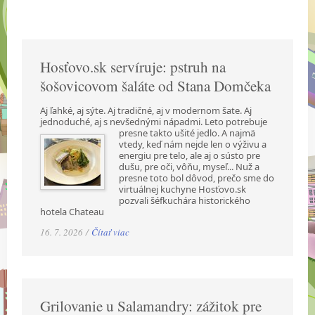
Hosťovo.sk servíruje: pstruh na
šošovicovom šaláte od Stana Domčeka
Aj ľahké, aj sýte. Aj tradičné, aj v modernom šate. Aj
jednoduché, aj s nevšednými nápadmi.
Leto potrebuje
presne takto ušité jedlo. A najmä
vtedy, keď nám nejde len o výživu a
energiu pre telo, ale aj o sústo pre
dušu, pre oči, vôňu, myseľ... Nuž a
presne toto bol dôvod, prečo sme do
virtuálnej kuchyne Hosťovo.sk
pozvali šéfkuchára historického
hotela Chateau
16. 7. 2026 /
Čítať viac
Grilovanie u Salamandry: zážitok pre