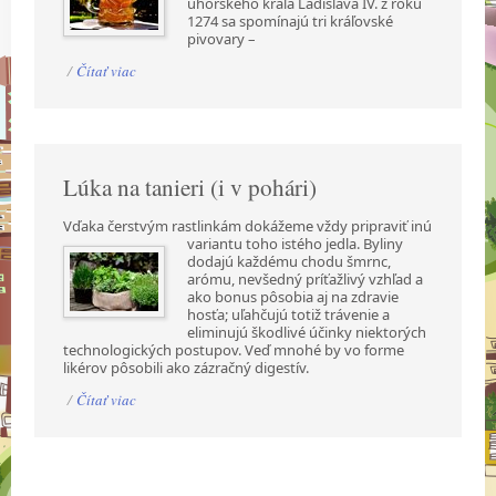
uhorského kráľa Ladislava IV. z roku
1274 sa spomínajú tri kráľovské
pivovary –
/
Čítať viac
Lúka na tanieri (i v pohári)
Vďaka čerstvým rastlinkám dokážeme vždy pripraviť inú
variantu toho istého jedla. Byliny
dodajú každému chodu šmrnc,
arómu, nevšedný príťažlivý vzhľad a
ako bonus pôsobia aj na zdravie
hosťa; uľahčujú totiž trávenie a
eliminujú škodlivé účinky niektorých
technologických postupov. Veď mnohé by vo forme
likérov pôsobili ako zázračný digestív.
/
Čítať viac