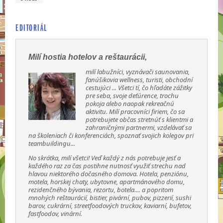
EDITORIÁL
Milí hostia hotelov a reštaurácii,
milí labužníci, vyznávači saunovania,
fanúšikovia wellness, turisti, obchodní
cestujúci ... Všetci tí, čo hľadáte zážitky
pre seba, svoje deťúrence, trochu
pokoja alebo naopak rekreačnú
aktivitu. Milí pracovníci firiem, čo sa
potrebujete občas stretnúť s klientmi a
zahraničnými partnermi, vzdelávať sa
na školeniach či konferenciách, spoznať svojich kolegov pri
teambuildingu...
No skrátka, milí všetci! Veď každý z nás potrebuje jesť a
každého raz za čas postihne nutnosť využiť strechu nad
hlavou niektorého dočasného domova. Hotela, penziónu,
motela, horskej chaty, ubytovne, apartmánového domu,
rezidenčného bývania, rezortu, botela.... a popritom
mnohých reštaurácií, bistier, pivární, pubov, pizzerií, sushi
barov, cukrární, streetfoodových truckov, kaviarní, bufetov,
fastfoodov, vinární.