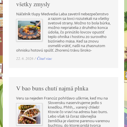
všetky zmysly
Náčelník tlupy Medvedia Laba zavetril nebezpečenstvo
a razom sa lovci rozutekali na všetky
svetové strany. Možno to bola búrka,
možno nepriatelia z druhého konca
údolia, čo prinútilo lovcov opustiť
teplo ohníka i hostinu zo surového
bizónieho mäsa. Keď sa znovu
osmelili vrátiť, našli na zhasnutom
ohnisku hotovú spúšť. Zhorenú trávu široko-
22. 6. 2026 /
Čítať viac
V bao buns chutí najmä plnka
Veru sa nejeden Francúz pohŕdavo uškrnie, keď mu na
Slovensku naservírujeme jedlo s
knedľou. Phhh,.. varený chlieb!
Ktovie čo vraví na adresu bao buns.
Lebo však tá čoraz slávnejšia
žemlička je vlastne parenou-varenou
buchtou, do ktorej pridá tvorca