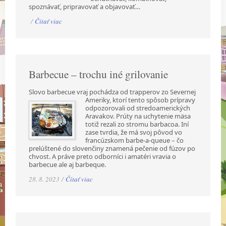
spoznávať, pripravovať a objavovať…
/
Čítať viac
Barbecue – trochu iné grilovanie
Slovo barbecue vraj pochádza od trapperov zo Severnej
Ameriky, ktorí tento spôsob prípravy
odpozorovali od stredoamerických
Aravakov. Prúty na uchytenie mäsa
totiž rezali zo stromu barbacoa. Iní
zase tvrdia, že má svoj pôvod vo
francúzskom barbe-a-queue – čo
prelúštené do slovenčiny znamená pečenie od fúzov po
chvost. A práve preto odborníci i amatéri vravia o
barbecue ale aj barbeque.
28. 8. 2023 /
Čítať viac