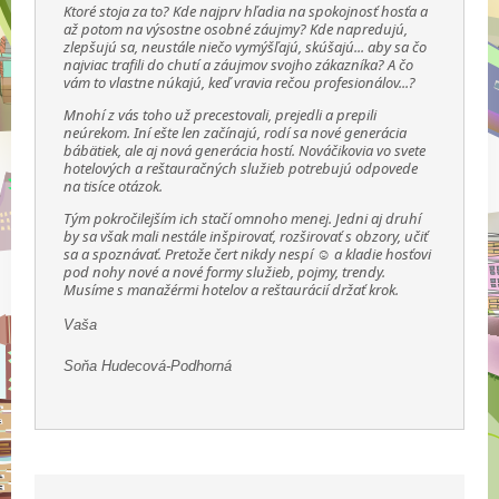
Ktoré stoja za to? Kde najprv hľadia na spokojnosť hosťa a
až potom na výsostne osobné záujmy? Kde napredujú,
zlepšujú sa, neustále niečo vymýšľajú, skúšajú... aby sa čo
najviac trafili do chutí a záujmov svojho zákazníka? A čo
vám to vlastne núkajú, keď vravia rečou profesionálov...?
Mnohí z vás toho už precestovali, prejedli a prepili
neúrekom. Iní ešte len začínajú, rodí sa nové generácia
bábätiek, ale aj nová generácia hostí. Nováčikovia vo svete
hotelových a reštauračných služieb potrebujú odpovede
na tisíce otázok.
Tým pokročilejším ich stačí omnoho menej. Jedni aj druhí
by sa však mali nestále inšpirovať, rozširovať s obzory, učiť
sa a spoznávať. Pretože čert nikdy nespí ☺ a kladie hosťovi
pod nohy nové a nové formy služieb, pojmy, trendy.
Musíme s manažérmi hotelov a reštaurácií držať krok.
Vaša
Soňa Hudecová-Podhorná