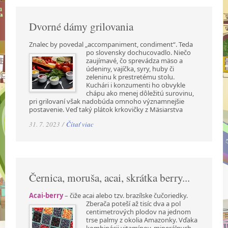
Dvorné dámy grilovania
Znalec by povedal „accompaniment, condiment“. Teda
po slovensky dochucovadlo. Niečo
zaujímavé, čo sprevádza mäso a
údeniny, vajíčka, syry, huby či
zeleninu k prestretému stolu.
Kuchári i konzumenti ho obvykle
chápu ako menej dôležitú surovinu,
pri grilovaní však nadobúda omnoho významnejšie
postavenie. Veď taký plátok krkovičky z Mäsiarstva
31. 7. 2023 /
Čítať viac
Černica, moruša, acai, skrátka berry...
Acai-berry
– čiže acai alebo tzv. brazílske čučoriedky.
Zberača poteší až tisíc dva a pol
centimetrových plodov na jednom
trse palmy z okolia Amazonky. Vďaka