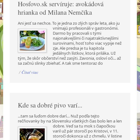
Hosťovo.sk servíruje: avokádová
hrianka od Milana Nemčíka
Ani jesť sa nechce. To je jedna zo zlých správ leta, ako ju
vnímajú profesionáli v gastronómii.
Darmo by pracovali s tými
najonakvejšími či najatraktívnejšími
surovinami, hosť toho viac vypije než
zje. Ale predsa je tu kapitola
jedálnych lístkov, ktorá priláka. Už
tým, že skôr občerství než zasýti. Zavonia, osloví oči... až
sa začnú slinky zbiehať. A tak sme tentoraz do
/
Čítať viac
Kde sa dobré pivo varí...
...tam sa ľuďom dobre darí… Nuž podľa tejto
rečňovanky by na Slovensku všetkých čias bolo len a
len
dobre. Veď sa tu mok s čiapočkou
varil už pár storočí po Kristovi, v 11.
storočí dokonca už z chmeľu. V listine