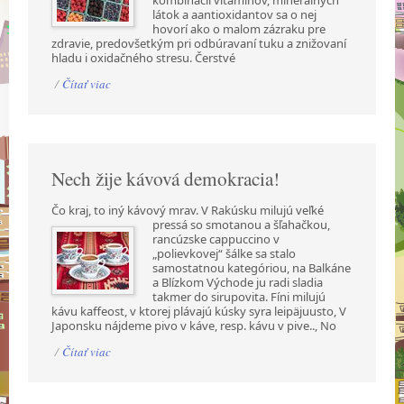
kombinácii vitamínov, minerálnych
látok a aantioxidantov sa o nej
hovorí ako o malom zázraku pre
zdravie, predovšetkým pri odbúravaní tuku a znižovaní
hladu i oxidačného stresu. Čerstvé
/
Čítať viac
Nech žije kávová demokracia!
Čo kraj, to iný kávový mrav. V Rakúsku milujú veľké
pressá so smotanou a šľahačkou,
rancúzske cappuccino v
„polievkovej“ šálke sa stalo
samostatnou kategóriou, na Balkáne
a Blízkom Východe ju radi sladia
takmer do sirupovita. Fíni milujú
kávu kaffeost, v ktorej plávajú kúsky syra leipäjuusto, V
Japonsku nájdeme pivo v káve, resp. kávu v pive.., No
/
Čítať viac