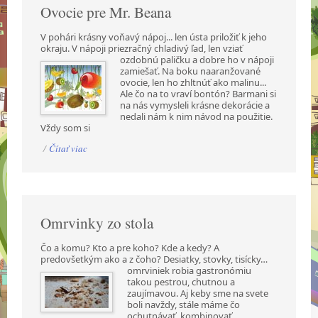
Ovocie pre Mr. Beana
V pohári krásny voňavý nápoj... len ústa priložiť k jeho
okraju. V nápoji priezračný chladivý ľad,
len vziať
ozdobnú paličku a dobre ho v nápoji
zamiešať. Na boku naaranžované
ovocie, len ho zhltnúť ako malinu...
Ale čo na to vraví bontón? Barmani si
na nás vymysleli krásne dekorácie a
nedali nám k nim návod na použitie.
Vždy som si
/
Čítať viac
Omrvinky zo stola
Čo a komu? Kto a pre koho? Kde a kedy? A
predovšetkým ako a z čoho? Desiatky, stovky,
tisícky…
omrviniek robia gastronómiu
takou pestrou, chutnou a
zaujímavou. Aj keby sme na svete
boli navždy, stále máme čo
ochutnávať, kombinovať,