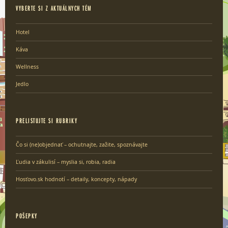
VYBERTE SI Z AKTUÁLNYCH TÉM
Hotel
Káva
Wellness
Jedlo
PRELISTUJTE SI RUBRIKY
Čo si (ne)objednať – ochutnajte, zažite, spoznávajte
Ľudia v zákulisí – myslia si, robia, radia
Hosťovo.sk hodnotí – detaily, koncepty, nápady
POŠEPKY