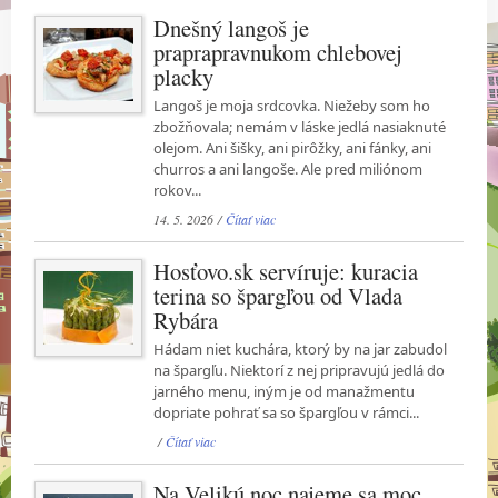
Dnešný langoš je
praprapravnukom chlebovej
placky
Langoš je moja srdcovka. Niežeby som ho
zbožňovala; nemám v láske jedlá nasiaknuté
olejom. Ani šišky, ani pirôžky, ani fánky, ani
churros a ani langoše. Ale pred miliónom
rokov...
14. 5. 2026 /
Čítať viac
Hosťovo.sk servíruje: kuracia
terina so špargľou od Vlada
Rybára
Hádam niet kuchára, ktorý by na jar zabudol
na špargľu. Niektorí z nej pripravujú jedlá do
jarného menu, iným je od manažmentu
dopriate pohrať sa so špargľou v rámci...
/
Čítať viac
Na Velikú noc najeme sa moc...