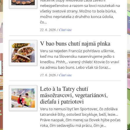
Náčelník tlupy Medvedia Laba zavetril
nebezpečenstvo a razom sa lovci rozutekali na
všetky svetové strany. Možno to bola búrka,
možno nepriatelia z druhého konca údolia,
čo...
22. 6. 2026 /
Čítať viac
V bao buns chutí najmä plnka
Veru sa nejeden Francúz pohŕdavo uškrnie,
keď mu na Slovensku naservírujeme jedlo s
knedľou. Phhh,.. varený chlieb! Ktovie čo vraví
na adresu bao buns. Lebo však tá čoraz...
17. 6. 2026 /
Čítať viac
Leto à la Tatry chutí
mäsožravcovi, vegetariánovi,
dieťaťu i patriotovi
Veru to nemusí byť len športovec, čo zdoláva
tatranské štíty, ostošesť bicykluje, beží, lezie...
Práve naopak, čím menej sa človek hýbe počas
roka, čím sedavejšiu má prácu, čím je...