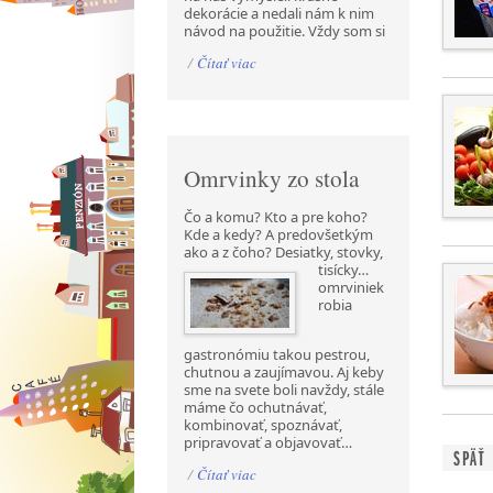
dekorácie a nedali nám k nim
návod na použitie. Vždy som si
/
Čítať viac
Omrvinky zo stola
Čo a komu? Kto a pre koho?
Kde a kedy? A predovšetkým
ako a z čoho? Desiatky, stovky,
tisícky…
omrviniek
robia
gastronómiu takou pestrou,
chutnou a zaujímavou. Aj keby
sme na svete boli navždy, stále
máme čo ochutnávať,
kombinovať, spoznávať,
pripravovať a objavovať…
SPÄŤ
/
Čítať viac