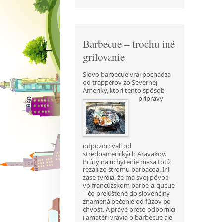
Barbecue – trochu iné
grilovanie
Slovo barbecue vraj pochádza
od trapperov zo Severnej
Ameriky, ktorí tento spôsob
prípravy
odpozorovali od
stredoamerických Aravakov.
Prúty na uchytenie mäsa totiž
rezali zo stromu barbacoa. Iní
zase tvrdia, že má svoj pôvod
vo francúzskom barbe-a-queue
– čo prelúštené do slovenčiny
znamená pečenie od fúzov po
chvost. A práve preto odborníci
i amatéri vravia o barbecue ale