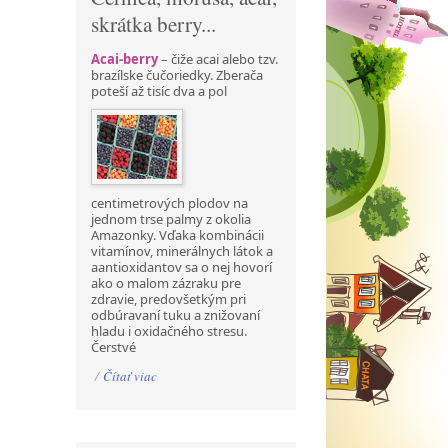
skrátka berry...
Acai-berry
– čiže acai alebo tzv.
brazílske čučoriedky. Zberača
poteší až tisíc dva a pol
centimetrových plodov na
jednom trse palmy z okolia
Amazonky. Vďaka kombinácii
vitamínov, minerálnych látok a
aantioxidantov sa o nej hovorí
ako o malom zázraku pre
zdravie, predovšetkým pri
odbúravaní tuku a znižovaní
hladu i oxidačného stresu.
Čerstvé
/
Čítať viac