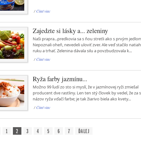
/
Čítať viac
Zajedzte si lásky a... zeleniny
Naši prapra...predkovia sa s ňou stretli ako s prvým jedlo
Nepoznali oheň, nevedeli uloviť zver. Ale veď stačilo natia
ruku a trhať. Zelenina dávala silu a povzbudzovala k...
/
Čítať viac
Ryža farby jazmínu...
Možno 99 ľudí zo sto si myslí, že v jazmínovej ryži zmiešal
producent dve rastliny. Len ten stý človek by vedel, že za 
názov ryža vďačí farbe; je tak žiarivo biela ako kvety...
/
Čítať viac
1
2
3
4
5
6
7
ĎALEJ