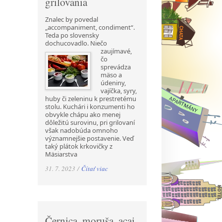
grilovania
Znalec by povedal
„accompaniment, condiment“.
Teda po slovensky
dochucovadlo. Niečo
zaujímavé,
čo
sprevádza
mäso a
údeniny,
vajíčka, syry,
huby či zeleninu k prestretému
stolu. Kuchári i konzumenti ho
obvykle chápu ako menej
dôležitú surovinu, pri grilovaní
však nadobúda omnoho
významnejšie postavenie. Veď
taký plátok krkovičky z
Mäsiarstva
31. 7. 2023 /
Čítať viac
Černica, moruša, acai,