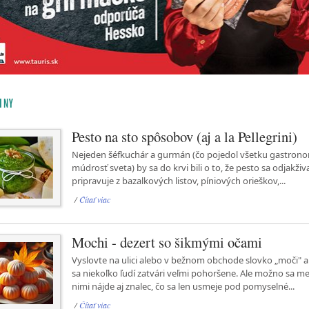
INY
Pesto na sto spôsobov (aj a la Pellegrini)
Nejeden šéfkuchár a gurmán (čo pojedol všetku gastron
múdrosť sveta) by sa do krvi bili o to, že pesto sa odjakživ
pripravuje z bazalkových listov, píniových orieškov,...
/
Čítať viac
Mochi - dezert so šikmými očami
Vyslovte na ulici alebo v bežnom obchode slovko „moči" a 
sa niekoľko ľudí zatvári veľmi pohoršene. Ale možno sa m
nimi nájde aj znalec, čo sa len usmeje pod pomyselné...
/
Čítať viac