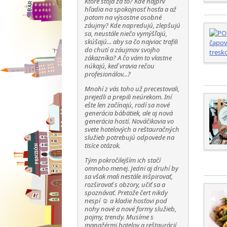
Ktoré stoja za to? Kde najprv
hľadia na spokojnosť hosťa a až
potom na výsostne osobné
záujmy? Kde napredujú, zlepšujú
sa, neustále niečo vymýšľajú,
skúšajú... aby sa čo najviac trafili
do chutí a záujmov svojho
zákazníka? A čo vám to vlastne
núkajú, keď vravia rečou
profesionálov...?
Mnohí z vás toho už precestovali,
prejedli a prepili neúrekom. Iní
ešte len začínajú, rodí sa nové
generácia bábätiek, ale aj nová
generácia hostí. Nováčikovia vo
svete hotelových a reštauračných
služieb potrebujú odpovede na
tisíce otázok.
Tým pokročilejším ich stačí
omnoho menej. Jedni aj druhí by
sa však mali nestále inšpirovať,
rozširovať s obzory, učiť sa a
spoznávať. Pretože čert nikdy
nespí ☺ a kladie hosťovi pod
nohy nové a nové formy služieb,
pojmy, trendy. Musíme s
manažérmi hotelov a reštaurácií