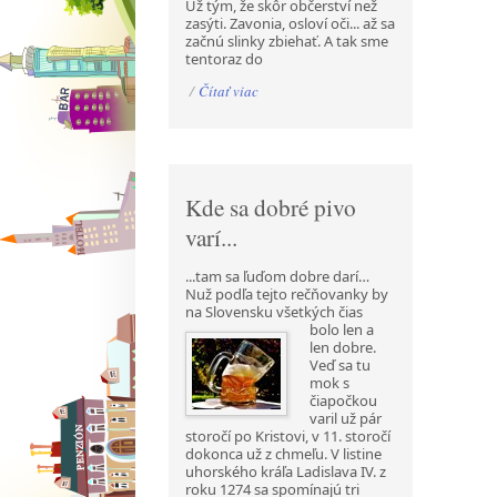
Už tým, že skôr občerství než
zasýti. Zavonia, osloví oči... až sa
začnú slinky zbiehať. A tak sme
tentoraz do
/
Čítať viac
Kde sa dobré pivo
varí...
...tam sa ľuďom dobre darí…
Nuž podľa tejto rečňovanky by
na Slovensku všetkých čias
bolo len a
len dobre.
Veď sa tu
mok s
čiapočkou
varil už pár
storočí po Kristovi, v 11. storočí
dokonca už z chmeľu. V listine
uhorského kráľa Ladislava IV. z
roku 1274 sa spomínajú tri