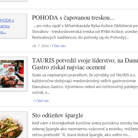
POHODA s čapovanou treskou...
... po roku opäť v Mňambasáde Ryba Košice Obľúbená p
Slovákov - treskoslovenská treska od RYBA Košice, uvedie
festivalových nadšencov do pohody (aj do Pohody)...
10. 7. 2024 /
Čítať viac
TAURIS potvrdil svoje líderstvo; na Dan
Gastro získal najviac ocenení
Stalo sa nepísaným pravidlom, že výrobky od TAURIS a.s.
každoročne dobývajú medzinárodný veľtrh gastronómie
Danubius Gastro. Výnimkou nebol ani tohtoročný jubilejn
ročník, z...
/
Čítať viac
Sto odtieňov špargle
Keď vám v ktorejkoľvek končine sveta ponúknu stonky biel
zelenej špargle ako nesmiernu vzácnosť a exotiku, môžet
rečou prehodiť: "Á, stará dobrá špargľa, ako veľmi mi...