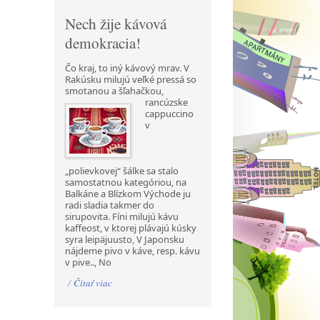
Nech žije kávová
demokracia!
Čo kraj, to iný kávový mrav. V
Rakúsku milujú veľké pressá so
smotanou a šľahačkou,
rancúzske
cappuccino
v
„polievkovej“ šálke sa stalo
samostatnou kategóriou, na
Balkáne a Blízkom Východe ju
radi sladia takmer do
sirupovita. Fíni milujú kávu
kaffeost, v ktorej plávajú kúsky
syra leipäjuusto, V Japonsku
nájdeme pivo v káve, resp. kávu
v pive.., No
/
Čítať viac