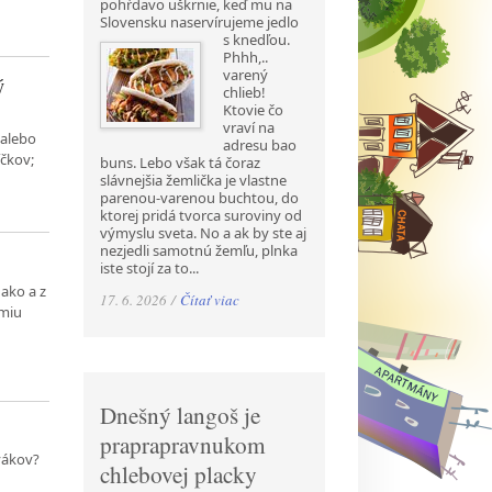
pohŕdavo uškrnie, keď mu na
Slovensku naservírujeme jedlo
s
knedľou.
Phhh,..
varený
ý
chlieb!
Ktovie čo
vraví na
 alebo
adresu bao
íčkov;
buns. Lebo však tá čoraz
slávnejšia žemlička je vlastne
parenou-varenou buchtou, do
ktorej pridá tvorca suroviny od
výmyslu sveta. No a ak by ste aj
nezjedli samotnú žemľu, plnka
iste stojí za to...
ako a z
17. 6. 2026 /
Čítať viac
ómiu
Dnešný langoš je
praprapravnukom
ovákov?
chlebovej placky