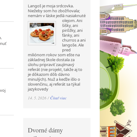
Langoš je moja srdcovka.
Niežeby som ho zbožňovala;
nemám v láske jedlá nasiaknuté
olejom. Ani
šišky, ani
pirôžky, ani
fánky, ani
m.
churros a ani
hnuť
langoše. Ale
pred
miliónom rokov som ešte na
základnej škole dostala za
úlohu pripraviť zaujímavý
referát (nie projekt, takže aj to
je dôkazom dôb dávno
minulých). Nuž a keďže išlo o
slovenčinu, aj referát sa týkal
jazykovedy
svoj
14. 5. 2026 /
Čítať viac
Dvorné dámy