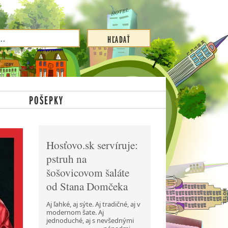
POŠEPKY
Hosťovo.sk servíruje:
pstruh na
šošovicovom šaláte
od Stana Domčeka
Aj ľahké, aj sýte. Aj tradičné, aj v
modernom šate. Aj
jednoduché, aj s nevšednými