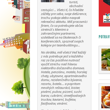
turisti,
obchodní
cestujúci ... Všetci tí, čo hľadáte
zážitky pre seba, svoje deťúrence,
trochu pokoja alebo naopak
rekreačnú aktivitu. Milí pracovníci
firiem, čo sa potrebujete občas
stretnúť s klientmi a
zahraničnými partnermi,
POTRAV
vzdelávať sa na školeniach či
konferenciách, spoznať svojich
kolegov pri teambuildingu...
No skrátka, milí všetci! Veď každý
z nás potrebuje jesť a každého
raz za čas postihne nutnosť
využiť strechu nad hlavou
niektorého dočasného domova.
Hotela, penziónu, motela, horskej
chaty, ubytovne, apartmánového
domu, rezidenčného bývania,
rezortu, botela.... a popritom
mnohých reštaurácií, bistier,
pivární, pubov, pizzerií, sushi
barov, cukrární, streetfoodových
truckov, kaviarní, bufetov,
fastfoodov, vinární.