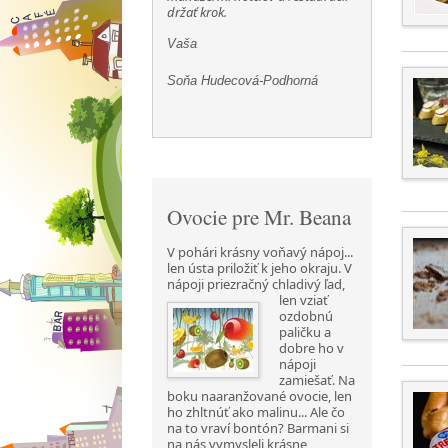
držať krok.
Vaša
Soňa Hudecová-Podhorná
Ovocie pre Mr. Beana
V pohári krásny voňavý nápoj...
len ústa priložiť k jeho okraju. V
nápoji priezračný chladivý ľad,
len vziať
ozdobnú
paličku a
dobre ho v
nápoji
zamiešať. Na
boku naaranžované ovocie, len
ho zhltnúť ako malinu... Ale čo
na to vraví bontón? Barmani si
na nás vymysleli krásne