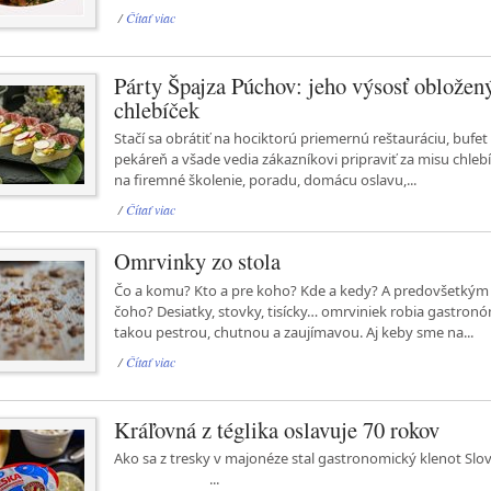
/
Čítať viac
Párty Špajza Púchov: jeho výsosť obložen
chlebíček
Stačí sa obrátiť na hociktorú priemernú reštauráciu, bufet
pekáreň a všade vedia zákazníkovi pripraviť za misu chleb
na firemné školenie, poradu, domácu oslavu,...
/
Čítať viac
Omrvinky zo stola
Čo a komu? Kto a pre koho? Kde a kedy? A predovšetkým 
čoho? Desiatky, stovky, tisícky… omrviniek robia gastron
takou pestrou, chutnou a zaujímavou. Aj keby sme na...
/
Čítať viac
Kráľovná z téglika oslavuje 70 rokov
Ako sa z tresky v majonéze stal gastronomický klenot Sl
...