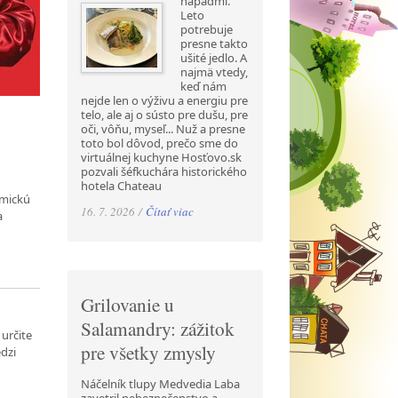
nápadmi.
Leto
potrebuje
presne takto
ušité jedlo. A
najmä vtedy,
keď nám
nejde len o výživu a energiu pre
telo, ale aj o sústo pre dušu, pre
oči, vôňu, myseľ... Nuž a presne
toto bol dôvod, prečo sme do
virtuálnej kuchyne Hosťovo.sk
pozvali šéfkuchára historického
hotela Chateau
omickú
16. 7. 2026 /
Čítať viac
a
Grilovanie u
Salamandry: zážitok
určite
pre všetky zmysly
edzi
Náčelník tlupy Medvedia Laba