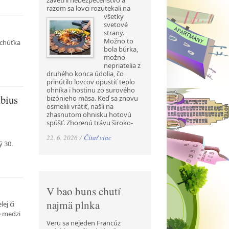
zavetril nebezpečenstvo a
razom sa lovci rozutekali na
všetky
svetové
strany.
Možno to
ochúťka
bola búrka,
možno
nepriatelia z
druhého konca údolia, čo
prinútilo lovcov opustiť teplo
ohníka i hostinu zo surového
ubius
bizónieho mäsa. Keď sa znovu
osmelili vrátiť, našli na
zhasnutom ohnisku hotovú
spúšť. Zhorenú trávu široko-
22. 6. 2026 /
Čítať viac
ý 30.
V bao buns chutí
najmä plnka
ej či
e medzi
Veru sa nejeden Francúz