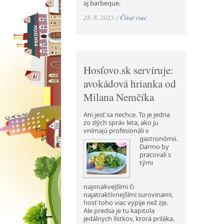
aj barbeque.
28. 8. 2023 /
Čítať viac
Hosťovo.sk servíruje:
avokádová hrianka od
Milana Nemčíka
Ani jesť sa nechce. To je jedna
zo zlých správ leta, ako ju
vnímajú profesionáli v
gastronómii.
Darmo by
pracovali s
tými
najonakvejšími či
najatraktívnejšími surovinami,
hosť toho viac vypije než zje.
Ale predsa je tu kapitola
jedálnych lístkov, ktorá priláka.