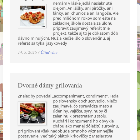
nemám v láske jedlá nasiaknuté
olejom. Ani šišky, ani pirôžky, ani
fánky, ani churros a ani langoše. Ale
pred miliónom rokov som ešte na
základnej škole dostala za úlohu
pripraviť zaujímavý referát (nie
projekt, takže aj to je dôkazom dôb
dávno minulých). Nuž a keďže išlo o slovenčinu, aj
referát sa týkal jazykovedy
14. 5. 2026 /
Čítať viac
Dvorné dámy grilovania
Znalec by povedal „accompaniment, condiment“. Teda
po slovensky dochucovadlo. Niečo
zaujímavé, čo sprevádza mäso a
údeniny, vajíčka, syry, huby či
zeleninu k prestretému stolu.
Kuchári i konzumenti ho obvykle
chápu ako menej dôležitú surovinu,
pri grilovaní však nadobúda omnoho významnejšie
postavenie. Veď taký plátok krkovičky z Mäsiarstva