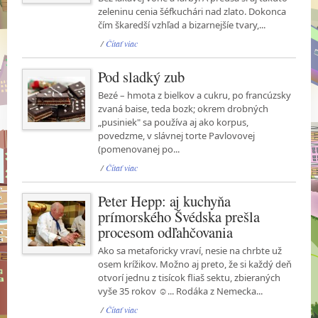
zeleninu cenia šéfkuchári nad zlato. Dokonca
čím škaredší vzhľad a bizarnejšíe tvary,...
/
Čítať viac
Pod sladký zub
Bezé – hmota z bielkov a cukru, po francúzsky
zvaná baise, teda bozk; okrem drobných
„pusiniek" sa používa aj ako korpus,
povedzme, v slávnej torte Pavlovovej
(pomenovanej po...
/
Čítať viac
Peter Hepp: aj kuchyňa
prímorského Švédska prešla
procesom odľahčovania
Ako sa metaforicky vraví, nesie na chrbte už
osem krížikov. Možno aj preto, že si každý deň
otvorí jednu z tisícok fliaš sektu, zbieraných
vyše 35 rokov ☺... Rodáka z Nemecka...
/
Čítať viac