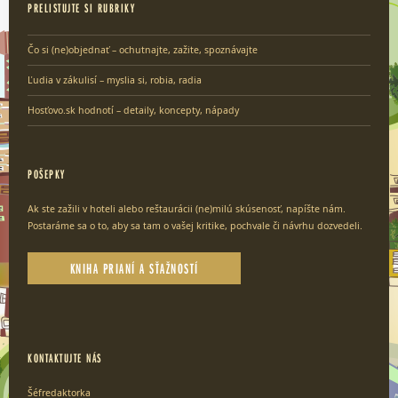
PRELISTUJTE SI RUBRIKY
Čo si (ne)objednať – ochutnajte, zažite, spoznávajte
Ľudia v zákulisí – myslia si, robia, radia
Hosťovo.sk hodnotí – detaily, koncepty, nápady
POŠEPKY
Ak ste zažili v hoteli alebo reštaurácii (ne)milú skúsenosť, napíšte nám.
Postaráme sa o to, aby sa tam o vašej kritike, pochvale či návrhu dozvedeli.
KNIHA PRIANÍ A SŤAŽNOSTÍ
KONTAKTUJTE NÁS
Šéfredaktorka