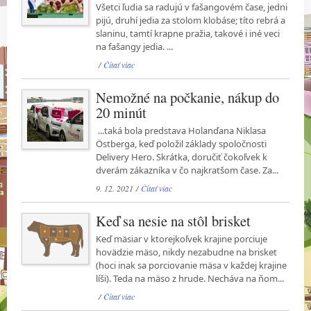
Všetci ľudia sa radujú v fašangovém čase, jedni
pijú, druhí jedia za stolom klobáse; títo rebrá a
slaninu, tamtí krapne pražia, takové i iné veci
na fašangy jedia. ...
/
Čítať viac
Nemožné na počkanie, nákup do
20 minút
...taká bola predstava Holanďana Niklasa
Östberga, keď položil základy spoločnosti
Delivery Hero. Skrátka, doručiť čokoľvek k
dverám zákazníka v čo najkratšom čase. Za...
9. 12. 2021 /
Čítať viac
Keď sa nesie na stôl brisket
Keď mäsiar v ktorejkoľvek krajine porciuje
hovädzie mäso, nikdy nezabudne na brisket
(hoci inak sa porciovanie mäsa v každej krajine
líši). Teda na mäso z hrude. Necháva na ňom...
/
Čítať viac