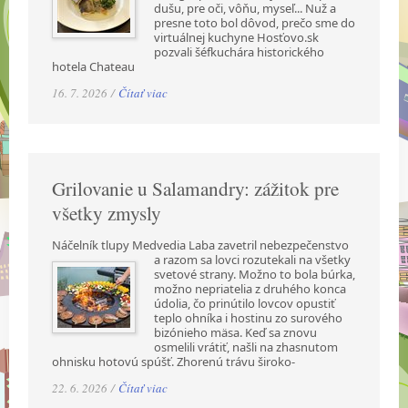
dušu, pre oči, vôňu, myseľ... Nuž a
presne toto bol dôvod, prečo sme do
virtuálnej kuchyne Hosťovo.sk
pozvali šéfkuchára historického
hotela Chateau
16. 7. 2026 /
Čítať viac
Grilovanie u Salamandry: zážitok pre
všetky zmysly
Náčelník tlupy Medvedia Laba zavetril nebezpečenstvo
a razom sa lovci rozutekali na všetky
svetové strany. Možno to bola búrka,
možno nepriatelia z druhého konca
údolia, čo prinútilo lovcov opustiť
teplo ohníka i hostinu zo surového
bizónieho mäsa. Keď sa znovu
osmelili vrátiť, našli na zhasnutom
ohnisku hotovú spúšť. Zhorenú trávu široko-
22. 6. 2026 /
Čítať viac