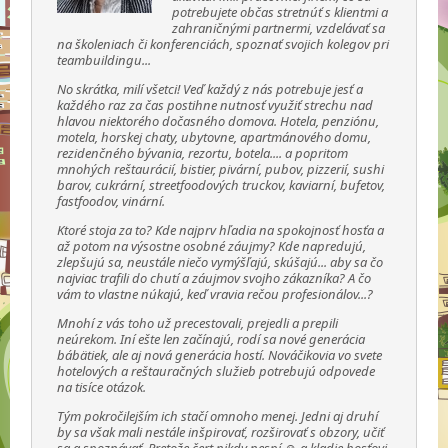
potrebujete občas stretnúť s klientmi a
zahraničnými partnermi, vzdelávať sa
na školeniach či konferenciách, spoznať svojich kolegov pri
teambuildingu...
No skrátka, milí všetci! Veď každý z nás potrebuje jesť a
každého raz za čas postihne nutnosť využiť strechu nad
hlavou niektorého dočasného domova. Hotela, penziónu,
motela, horskej chaty, ubytovne, apartmánového domu,
rezidenčného bývania, rezortu, botela.... a popritom
mnohých reštaurácií, bistier, pivární, pubov, pizzerií, sushi
barov, cukrární, streetfoodových truckov, kaviarní, bufetov,
fastfoodov, vinární.
Ktoré stoja za to? Kde najprv hľadia na spokojnosť hosťa a
až potom na výsostne osobné záujmy? Kde napredujú,
zlepšujú sa, neustále niečo vymýšľajú, skúšajú... aby sa čo
najviac trafili do chutí a záujmov svojho zákazníka? A čo
vám to vlastne núkajú, keď vravia rečou profesionálov...?
Mnohí z vás toho už precestovali, prejedli a prepili
neúrekom. Iní ešte len začínajú, rodí sa nové generácia
bábätiek, ale aj nová generácia hostí. Nováčikovia vo svete
hotelových a reštauračných služieb potrebujú odpovede
na tisíce otázok.
Tým pokročilejším ich stačí omnoho menej. Jedni aj druhí
by sa však mali nestále inšpirovať, rozširovať s obzory, učiť
sa a spoznávať. Pretože čert nikdy nespí ☺ a kladie hosťovi