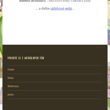
Bubbles Bratislava
– tekvicové rolky s rakom a yuzu
… a ďalšie
zážitkové jedlá
…
VYBERTE SI Z AKTUÁLNYCH TÉM
Hotel
Káva
Wellness
Jedlo