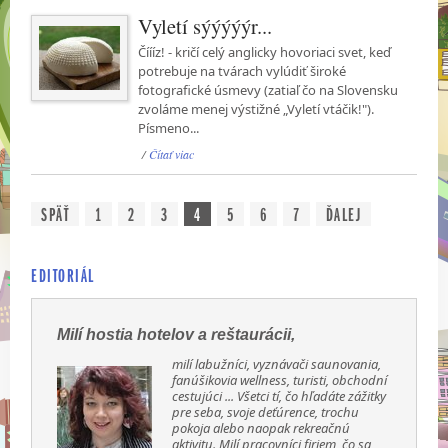
Vyletí sýýýýýr...
Číííz! - kričí celý anglicky hovoriaci svet, keď
potrebuje na tvárach vylúdiť široké
fotografické úsmevy (zatiaľ čo na Slovensku
zvoláme menej výstižné „Vyletí vtáčik!").
Písmeno...
/
Čítať viac
SPÄŤ
1
2
3
4
5
6
7
ĎALEJ
EDITORIÁL
Milí hostia hotelov a reštaurácii,
milí labužníci, vyznávači saunovania,
fanúšikovia wellness, turisti, obchodní
cestujúci ... Všetci tí, čo hľadáte zážitky
pre seba, svoje deťúrence, trochu
pokoja alebo naopak rekreačnú
aktivitu. Milí pracovníci firiem, čo sa