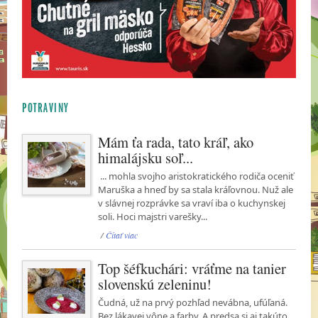
POTRAVINY
Mám ťa rada, tato kráľ, ako
himalájsku soľ...
... mohla svojho aristokratického rodiča oceniť
Maruška a hneď by sa stala kráľovnou. Nuž ale
v slávnej rozprávke sa vraví iba o kuchynskej
soli. Hoci majstri varešky...
/
Čítať viac
Top šéfkuchári: vráťme na tanier
slovenskú zeleninu!
Čudná, už na prvý pozhľad nevábna, ufúľaná.
Bez lákavej vône a farby. A predsa si aj takúto