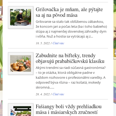
Grilovačka je mňam, ale pýtajte
sa aj na pôvod mäsa
Grilovanie sa stalo tak obľúbenou zábavkou,
že koncom jari a počas leta (ba i toho babieho)
stúpa aj z najmenšej slovenskej záhradky dym
i vôňa. Nuž a hostia sa vytrácajú aj z...
18. 5. 2022 /
Čítať viac
Zabudnite na bifteky, trendy
objavujú prababičkovskú klasiku
Akými trendmi sa riadi súčasná gastronómia?
– to je otázka, ktorá obligátne padne v
každom rozhovore s profesionálmi varešky. A
odpoveď býva rôzna – raz košatá, inokedy
skromná......
28. 4. 2022 /
Čítať viac
Fašiangy boli vždy prehliadkou
mäsa i mäsiarskych zručností