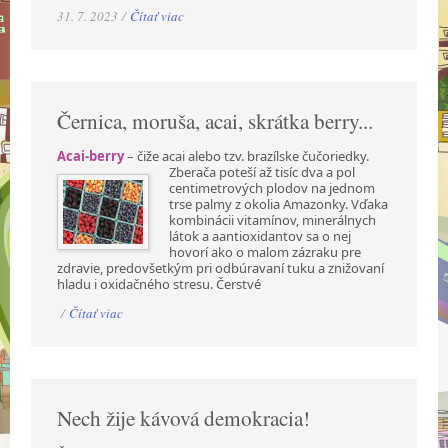
31. 7. 2023 /
Čítať viac
Černica, moruša, acai, skrátka berry...
Acai-berry
– čiže acai alebo tzv. brazílske čučoriedky.
Zberača poteší až tisíc dva a pol
centimetrových plodov na jednom
trse palmy z okolia Amazonky. Vďaka
kombinácii vitamínov, minerálnych
látok a aantioxidantov sa o nej
hovorí ako o malom zázraku pre
zdravie, predovšetkým pri odbúravaní tuku a znižovaní
hladu i oxidačného stresu. Čerstvé
/
Čítať viac
Nech žije kávová demokracia!