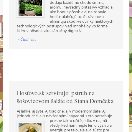
dodajú každému chodu šmrnc,
arómu, nevšedný príťažlivý vzhľad a
ako bonus pôsobia aj na zdravie
hosťa; uľahčujú totiž trávenie a
eliminujú škodlivé účinky niektorých
technologických postupov. Veď mnohé by vo forme
likérov pôsobili ako zázračný digestív.
/
Čítať viac
Hosťovo.sk servíruje: pstruh na
šošovicovom šaláte od Stana Domčeka
Aj ľahké, aj sýte. Aj tradičné, aj v modernom šate. Aj
jednoduché, aj s nevšednými nápadmi.
Leto potrebuje
presne takto ušité jedlo. A najmä
vtedy, keď nám nejde len o výživu a
energiu pre telo, ale aj o sústo pre