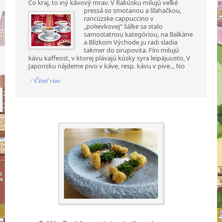
Čo kraj, to iný kávový mrav. V Rakúsku milujú veľké
pressá so smotanou a šľahačkou,
rancúzske cappuccino v
„polievkovej“ šálke sa stalo
samostatnou kategóriou, na Balkáne
a Blízkom Východe ju radi sladia
takmer do sirupovita. Fíni milujú
kávu kaffeost, v ktorej plávajú kúsky syra leipäjuusto, V
Japonsku nájdeme pivo v káve, resp. kávu v pive.., No
/
Čítať viac