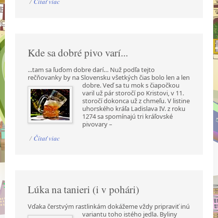
/
Čítať viac
Kde sa dobré pivo varí...
...tam sa ľuďom dobre darí… Nuž podľa tejto
rečňovanky by na Slovensku všetkých čias bolo len a
len
dobre. Veď sa tu mok s čiapočkou
varil už pár storočí po Kristovi, v 11.
storočí dokonca už z chmeľu. V listine
uhorského kráľa Ladislava IV. z roku
1274 sa spomínajú tri kráľovské
pivovary –
/
Čítať viac
Lúka na tanieri (i v pohári)
Vďaka čerstvým rastlinkám dokážeme vždy pripraviť inú
variantu toho istého jedla. Byliny