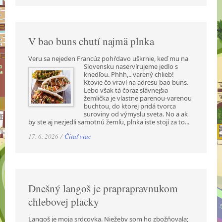
V bao buns chutí najmä plnka
Veru sa nejeden Francúz pohŕdavo uškrnie, keď mu na
Slovensku naservírujeme jedlo s
knedľou. Phhh,.. varený chlieb!
Ktovie čo vraví na adresu bao buns.
Lebo však tá čoraz slávnejšia
žemlička je vlastne parenou-varenou
buchtou, do ktorej pridá tvorca
suroviny od výmyslu sveta. No a ak
by ste aj nezjedli samotnú žemľu, plnka iste stojí za to...
17. 6. 2026 /
Čítať viac
Dnešný langoš je praprapravnukom
chlebovej placky
Langoš je moja srdcovka. Niežeby som ho zbožňovala;