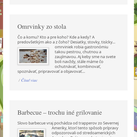
Omrvinky zo stola
Čo a komu? Kto a pre koho? Kde a kedy? A
predovšetkým ako a z čoho? Desiatky, stovky,
tisícky…
omrviniek robia gastronómiu
takou pestrou, chutnou a
zaujímavou. Aj keby sme na svete
boli navždy, stále máme čo
ochutnávať, kombinovať,
spoznávať, pripravovať a objavovať…
/
Čítať viac
Barbecue – trochu iné grilovanie
Slovo barbecue vraj pochádza od trapperov zo Severnej
Ameriky, ktorí tento spôsob prípravy
odpozorovali od stredoamerických