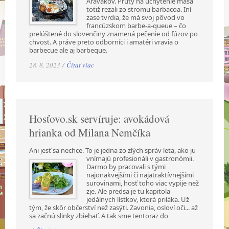
Aravakov. Prúty na uchytenie mäsa
totiž rezali zo stromu barbacoa. Iní
zase tvrdia, že má svoj pôvod vo
francúzskom barbe-a-queue – čo
prelúštené do slovenčiny znamená pečenie od fúzov po
chvost. A práve preto odborníci i amatéri vravia o
barbecue ale aj barbeque.
28. 8. 2023 /
Čítať viac
Hosťovo.sk servíruje: avokádová
hrianka od Milana Nemčíka
Ani jesť sa nechce. To je jedna zo zlých správ leta, ako ju
vnímajú profesionáli v gastronómii.
Darmo by pracovali s tými
najonakvejšími či najatraktívnejšími
surovinami, hosť toho viac vypije než
zje. Ale predsa je tu kapitola
jedálnych lístkov, ktorá priláka. Už
tým, že skôr občerství než zasýti. Zavonia, osloví oči... až
sa začnú slinky zbiehať. A tak sme tentoraz do