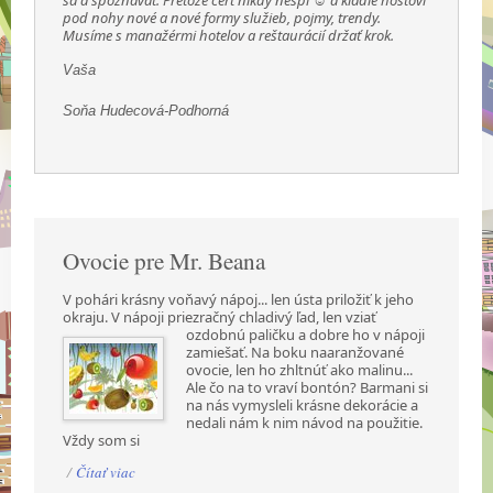
pod nohy nové a nové formy služieb, pojmy, trendy.
Musíme s manažérmi hotelov a reštaurácií držať krok.
Vaša
Soňa Hudecová-Podhorná
Ovocie pre Mr. Beana
V pohári krásny voňavý nápoj... len ústa priložiť k jeho
okraju. V nápoji priezračný chladivý ľad,
len vziať
ozdobnú paličku a dobre ho v nápoji
zamiešať. Na boku naaranžované
ovocie, len ho zhltnúť ako malinu...
Ale čo na to vraví bontón? Barmani si
na nás vymysleli krásne dekorácie a
nedali nám k nim návod na použitie.
Vždy som si
/
Čítať viac