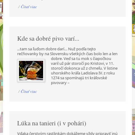
/
Čítať viac
Kde sa dobré pivo varí...
...tam sa ľuďom dobre darí… Nuž podľa tejto
rečňovanky by na Slovensku všetkých čias bolo len a
len
dobre. Veď sa tu mok s čiapočkou
varil už pár storočí po Kristovi, v 11.
storočí dokonca už z chmeľu. V listine
uhorského kráľa Ladislava IV. z roku
1274 sa spomínajú tri kráľovské
pivovary –
/
Čítať viac
Lúka na tanieri (i v pohári)
Vďaka čerstvým rastlinkám dokážeme vždy pripraviť inú