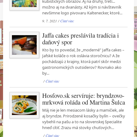
kubistických obrazov. Aj na druhý, tretí...
možno aj na dvanásty. Až kým si návštevník
nevšimne logo pivovaru Kaltenecker, ktoré...
9. 7. 2021 /
Čítať viac
Jaffa cakes preslávila tradícia i
daňový spor
Kto by to povedal, že „moderné" Jaffa cakes –
Jafské koláče o rok oslávia storočnicu? A že
pochádzajú z krajiny, ktorá patrí skôr medzi
gastronomických outsiderov? Rovnako ako
by...
/
Čítať viac
Hosťovo.sk servíruje: bryndzovo-
mrkvová roláda od Martina Šulca
Máj nie je len mesiacom lásky a mamičiek, ale
aj bryndze. Prirodzené kosačky bylín – ovečky
vybehli na pašu a to na slovenskej špecialite
hneď cítiť. Zrazu má stovky chuťových...
/
Čítať viac