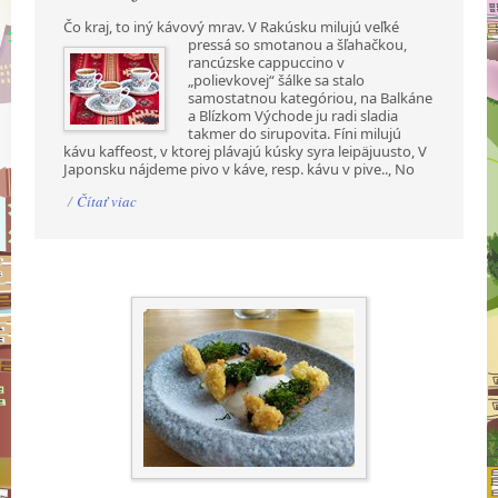
Čo kraj, to iný kávový mrav. V Rakúsku milujú veľké
pressá so smotanou a šľahačkou,
rancúzske cappuccino v
„polievkovej“ šálke sa stalo
samostatnou kategóriou, na Balkáne
a Blízkom Východe ju radi sladia
takmer do sirupovita. Fíni milujú
kávu kaffeost, v ktorej plávajú kúsky syra leipäjuusto, V
Japonsku nájdeme pivo v káve, resp. kávu v pive.., No
/
Čítať viac