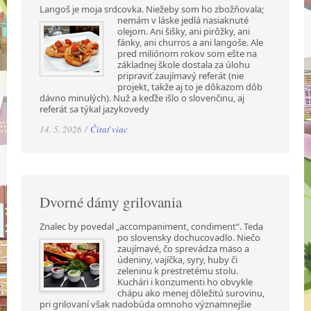
Langoš je moja srdcovka. Niežeby som ho zbožňovala;
nemám v láske jedlá nasiaknuté
olejom. Ani šišky, ani pirôžky, ani
fánky, ani churros a ani langoše. Ale
pred miliónom rokov som ešte na
základnej škole dostala za úlohu
pripraviť zaujímavý referát (nie
projekt, takže aj to je dôkazom dôb
dávno minulých). Nuž a keďže išlo o slovenčinu, aj
referát sa týkal jazykovedy
14. 5. 2026 /
Čítať viac
Dvorné dámy grilovania
Znalec by povedal „accompaniment, condiment“. Teda
po slovensky dochucovadlo. Niečo
zaujímavé, čo sprevádza mäso a
údeniny, vajíčka, syry, huby či
zeleninu k prestretému stolu.
Kuchári i konzumenti ho obvykle
chápu ako menej dôležitú surovinu,
pri grilovaní však nadobúda omnoho významnejšie