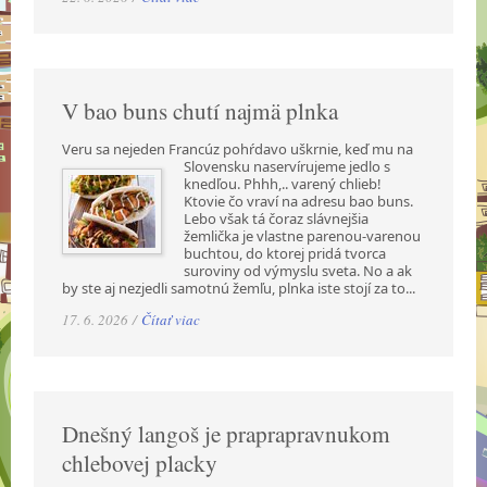
V bao buns chutí najmä plnka
Veru sa nejeden Francúz pohŕdavo uškrnie, keď mu na
Slovensku naservírujeme jedlo s
knedľou. Phhh,.. varený chlieb!
Ktovie čo vraví na adresu bao buns.
Lebo však tá čoraz slávnejšia
žemlička je vlastne parenou-varenou
buchtou, do ktorej pridá tvorca
suroviny od výmyslu sveta. No a ak
by ste aj nezjedli samotnú žemľu, plnka iste stojí za to...
17. 6. 2026 /
Čítať viac
Dnešný langoš je praprapravnukom
chlebovej placky