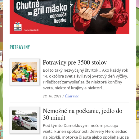
POTRAVINY
Potraviny pre 3500 stolov
Bol to taký nezvyčajný štvrtok... Ako každý rok
14. októbra svet slávil svoj Svetový deň výživy.
Príležitosť zamyslieť sa, že niektoré končiny
sveta, niektoré krajiny a niektorí...
28. 10. 2021 /
Čítať viac
Nemožné na počkanie, jedlo do
30 minút
Pod týmto Damoklovym mečom pracujú
všetci kuriéri spoločnosti Delivery Hero sediac
na bicykli, motorke či aute alebo spoliehajúc sa