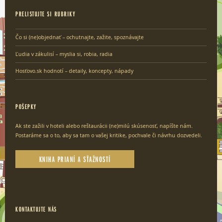
PRELISTUJTE SI RUBRIKY
Čo si (ne)objednať – ochutnajte, zažite, spoznávajte
Ľudia v zákulisí – myslia si, robia, radia
Hosťovo.sk hodnotí – detaily, koncepty, nápady
POŠEPKY
Ak ste zažili v hoteli alebo reštaurácii (ne)milú skúsenosť, napíšte nám.
Postaráme sa o to, aby sa tam o vašej kritike, pochvale či návrhu dozvedeli.
KNIHA PRIANÍ A SŤAŽNOSTÍ
KONTAKTUJTE NÁS