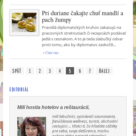
Pri duriane čakajte chuť mandlí a
pach žumpy
Pravidlá diplomatických kruhov zakazujú na
pracovných stretnutiach či recepciách podávať
jedlá s cesnakom. A to je teda slabučký odvar
proti tomu, ako by diplomatov zaskočili...
/
Čítať viac
SPÄŤ
1
2
3
4
5
6
7
ĎALEJ
EDITORIÁL
Milí hostia hotelov a reštaurácii,
milí labužníci, vyznávači saunovania,
fanúšikovia wellness, turisti, obchodní
cestujúci ... Všetci tí, čo hľadáte zážitky
pre seba, svoje deťúrence, trochu
pokoja alebo naopak rekreačnú