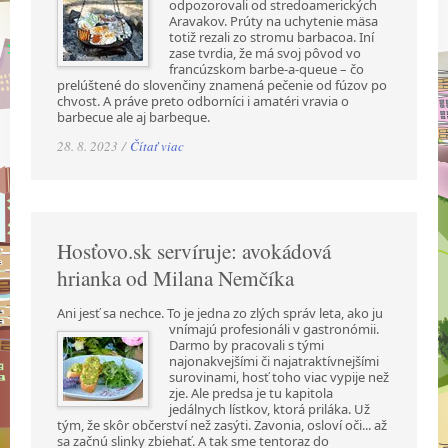
odpozorovali od stredoamerických
Aravakov. Prúty na uchytenie mäsa
totiž rezali zo stromu barbacoa. Iní
zase tvrdia, že má svoj pôvod vo
francúzskom barbe-a-queue – čo
prelúštené do slovenčiny znamená pečenie od fúzov po
chvost. A práve preto odborníci i amatéri vravia o
barbecue ale aj barbeque.
28. 8. 2023 /
Čítať viac
Hosťovo.sk servíruje: avokádová
hrianka od Milana Nemčíka
Ani jesť sa nechce. To je jedna zo zlých správ leta, ako ju
vnímajú profesionáli v gastronómii.
Darmo by pracovali s tými
najonakvejšími či najatraktívnejšími
surovinami, hosť toho viac vypije než
zje. Ale predsa je tu kapitola
jedálnych lístkov, ktorá priláka. Už
tým, že skôr občerství než zasýti. Zavonia, osloví oči... až
sa začnú slinky zbiehať. A tak sme tentoraz do