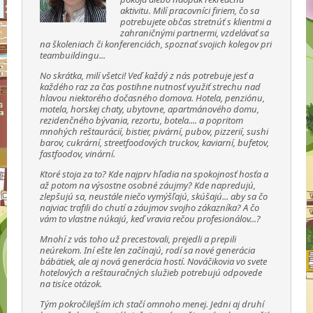
aktivitu. Milí pracovníci firiem, čo sa
potrebujete občas stretnúť s klientmi a
zahraničnými partnermi, vzdelávať sa
na školeniach či konferenciách, spoznať svojich kolegov pri
teambuildingu...
No skrátka, milí všetci! Veď každý z nás potrebuje jesť a
každého raz za čas postihne nutnosť využiť strechu nad
hlavou niektorého dočasného domova. Hotela, penziónu,
motela, horskej chaty, ubytovne, apartmánového domu,
rezidenčného bývania, rezortu, botela.... a popritom
mnohých reštaurácií, bistier, pivární, pubov, pizzerií, sushi
barov, cukrární, streetfoodových truckov, kaviarní, bufetov,
fastfoodov, vinární.
Ktoré stoja za to? Kde najprv hľadia na spokojnosť hosťa a
až potom na výsostne osobné záujmy? Kde napredujú,
zlepšujú sa, neustále niečo vymýšľajú, skúšajú... aby sa čo
najviac trafili do chutí a záujmov svojho zákazníka? A čo
vám to vlastne núkajú, keď vravia rečou profesionálov...?
Mnohí z vás toho už precestovali, prejedli a prepili
neúrekom. Iní ešte len začínajú, rodí sa nové generácia
bábätiek, ale aj nová generácia hostí. Nováčikovia vo svete
hotelových a reštauračných služieb potrebujú odpovede
na tisíce otázok.
Tým pokročilejším ich stačí omnoho menej. Jedni aj druhí