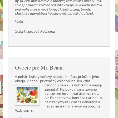
by sa však mali nestále inšpirovať, rozširovať s obzory, učiť
sa a spoznávať. Pretože čert nikdy nespí ☺ a kladie hosťovi
pod nohy nové a nové formy služieb, pojmy, trendy.
Musíme s manažérmi hotelov a reštaurácií držať krok.
Vaša
Soňa Hudecová-Podhorná
Ovocie pre Mr. Beana
V pohári krásny voňavý nápoj... len ústa priložiť k jeho
okraju. V nápoji priezračný chladivý ľad,
len vziať
ozdobnú paličku a dobre ho v nápoji
zamiešať. Na boku naaranžované
ovocie, len ho zhltnúť ako malinu...
Ale čo na to vraví bontón? Barmani si
na nás vymysleli krásne dekorácie a
nedali nám k nim návod na použitie.
Vždy som si