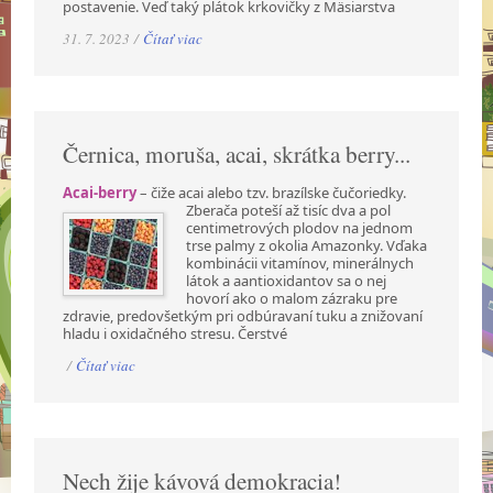
postavenie. Veď taký plátok krkovičky z Mäsiarstva
31. 7. 2023 /
Čítať viac
Černica, moruša, acai, skrátka berry...
Acai-berry
– čiže acai alebo tzv. brazílske čučoriedky.
Zberača poteší až tisíc dva a pol
centimetrových plodov na jednom
trse palmy z okolia Amazonky. Vďaka
kombinácii vitamínov, minerálnych
látok a aantioxidantov sa o nej
hovorí ako o malom zázraku pre
zdravie, predovšetkým pri odbúravaní tuku a znižovaní
hladu i oxidačného stresu. Čerstvé
/
Čítať viac
Nech žije kávová demokracia!