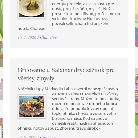
energiu pre telo, ale aj o sústo pre
dušu, pre oči, vôňu, myseľ... Nuž a
presne toto bol dôvod, prečo sme do
virtuálnej kuchyne Hosťovo.sk
pozvali šéfkuchára historického
hotela Chateau
16. 7. 2026 /
Čítať viac
Grilovanie u Salamandry: zážitok pre
všetky zmysly
Náčelník tlupy Medvedia Laba zavetril nebezpečenstvo
a razom sa lovci rozutekali na všetky
svetové strany. Možno to bola búrka,
možno nepriatelia z druhého konca
údolia, čo prinútilo lovcov opustiť
teplo ohníka i hostinu zo surového
bizónieho mäsa. Keď sa znovu
osmelili vrátiť, našli na zhasnutom
ohnisku hotovú spúšť. Zhorenú trávu široko-
22. 6. 2026 /
Čítať viac