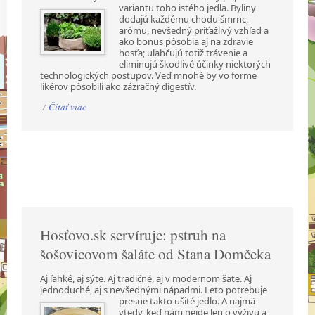
variantu toho istého jedla. Byliny
dodajú každému chodu šmrnc,
arómu, nevšedný príťažlivý vzhľad a
ako bonus pôsobia aj na zdravie
hosťa; uľahčujú totiž trávenie a
eliminujú škodlivé účinky niektorých
technologických postupov. Veď mnohé by vo forme
likérov pôsobili ako zázračný digestív.
/
Čítať viac
Hosťovo.sk servíruje: pstruh na
šošovicovom šaláte od Stana Domčeka
Aj ľahké, aj sýte. Aj tradičné, aj v modernom šate. Aj
jednoduché, aj s nevšednými nápadmi.
Leto potrebuje
presne takto ušité jedlo. A najmä
vtedy, keď nám nejde len o výživu a