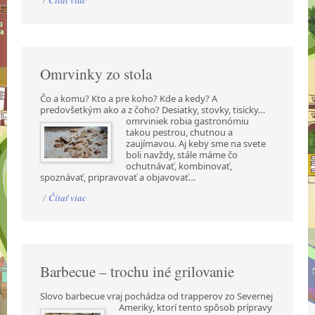
/
Čítať viac
Omrvinky zo stola
Čo a komu? Kto a pre koho? Kde a kedy? A
predovšetkým ako a z čoho? Desiatky, stovky,
tisícky…
omrviniek robia gastronómiu
takou pestrou, chutnou a
zaujímavou. Aj keby sme na svete
boli navždy, stále máme čo
ochutnávať, kombinovať,
spoznávať, pripravovať a objavovať…
/
Čítať viac
Barbecue – trochu iné grilovanie
Slovo barbecue vraj pochádza od trapperov zo Severnej
Ameriky, ktorí tento spôsob prípravy