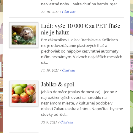
na vlastné nohy... Máte chuť na hamburger...
22. 10. 2021 /
Čítať viac
Lidl: vyše 10 000 € za PET fľaše
nie je haluz
Pre zákazníkov Lidla v Bratislave a Košiciach
nie je odovzdávanie plastových fliaš a
plechoviek od nápojov cez vratné automaty
ničím neznámym. V dvoch najväčších mestách
už...
13. 10. 2021 /
Čítať viac
Jablko & spol.
Jablko domáce (malus domestica) – jedno z
najrozšírenejších ovocí sa narodilo na
neznámom mieste, v kultúrnej podobe v
oblasti Zakaukazska a Iránu. Napočítali by sme
stovky odrôd...
30. 9. 2021 /
Čítať viac