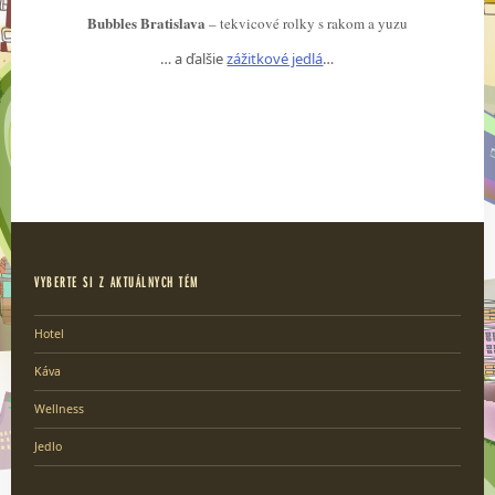
Bubbles Bratislava
– tekvicové rolky s rakom a yuzu
… a ďalšie
zážitkové jedlá
…
VYBERTE SI Z AKTUÁLNYCH TÉM
Hotel
Káva
Wellness
Jedlo