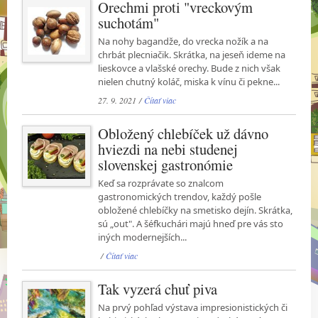
Orechmi proti "vreckovým
suchotám"
Na nohy bagandže, do vrecka nožík a na
chrbát plecniačik. Skrátka, na jeseň ideme na
lieskovce a vlašské orechy. Bude z nich však
nielen chutný koláč, miska k vínu či pekne...
27. 9. 2021 /
Čítať viac
Obložený chlebíček už dávno
hviezdi na nebi studenej
slovenskej gastronómie
Keď sa rozprávate so znalcom
gastronomických trendov, každý pošle
obložené chlebíčky na smetisko dejín. Skrátka,
sú „out". A šéfkuchári majú hneď pre vás sto
iných modernejších...
/
Čítať viac
Tak vyzerá chuť piva
Na prvý pohľad výstava impresionistických či