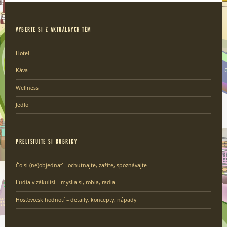
VYBERTE SI Z AKTUÁLNYCH TÉM
Hotel
Káva
Wellness
Jedlo
PRELISTUJTE SI RUBRIKY
Čo si (ne)objednať – ochutnajte, zažite, spoznávajte
Ľudia v zákulisí – myslia si, robia, radia
Hosťovo.sk hodnotí – detaily, koncepty, nápady