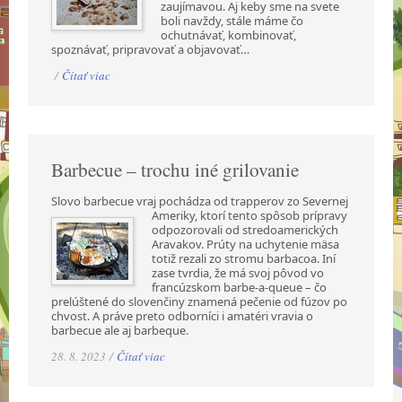
zaujímavou. Aj keby sme na svete
boli navždy, stále máme čo
ochutnávať, kombinovať,
spoznávať, pripravovať a objavovať…
/
Čítať viac
Barbecue – trochu iné grilovanie
Slovo barbecue vraj pochádza od trapperov zo Severnej
Ameriky, ktorí tento spôsob prípravy
odpozorovali od stredoamerických
Aravakov. Prúty na uchytenie mäsa
totiž rezali zo stromu barbacoa. Iní
zase tvrdia, že má svoj pôvod vo
francúzskom barbe-a-queue – čo
prelúštené do slovenčiny znamená pečenie od fúzov po
chvost. A práve preto odborníci i amatéri vravia o
barbecue ale aj barbeque.
28. 8. 2023 /
Čítať viac