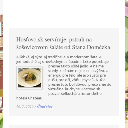
Hosťovo.sk servíruje: pstruh na
šošovicovom šaláte od Stana Domčeka
Aj ľahké, aj sýte. Aj tradičné, aj v modernom šate. Aj
jednoduché, aj s nevšednými nápadmi.
Leto potrebuje
presne takto ušité jedlo. A najmä
vtedy, keď nám nejde len o výživu a
energiu pre telo, ale aj o sústo pre
dušu, pre oči, vôňu, myseľ... Nuž a
presne toto bol dôvod, prečo sme do
virtuálnej kuchyne Hosťovo.sk
pozvali šéfkuchára historického
hotela Chateau
16. 7. 2026 /
Čítať viac