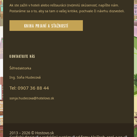
Ak ste zažili v hoteli alebo reštaurácii (ne)milú skúsenosť, napíšte nám.
Postaráme sa o to, aby sa tam o vašej kritike, pochvale či návrhu dozvedeli.
KNIHA PRIANÍ A SŤAŽNOSTÍ
KONTAKTUJTE NÁS
Šéfredaktorka
Ing. Soňa Hudecová
Tel: 0907 36 88 44
sonja.hudecova@hotelovo.sk
2013 – 2026 © Hostovo.sk