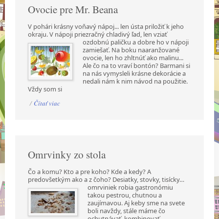
Ovocie pre Mr. Beana
V pohári krásny voňavý nápoj... len ústa priložiť k jeho
okraju. V nápoji priezračný chladivý ľad,
len vziať
ozdobnú paličku a dobre ho v nápoji
zamiešať. Na boku naaranžované
ovocie, len ho zhltnúť ako malinu...
Ale čo na to vraví bontón? Barmani si
na nás vymysleli krásne dekorácie a
nedali nám k nim návod na použitie.
Vždy som si
/
Čítať viac
Omrvinky zo stola
Čo a komu? Kto a pre koho? Kde a kedy? A
predovšetkým ako a z čoho? Desiatky, stovky,
tisícky…
omrviniek robia gastronómiu
takou pestrou, chutnou a
zaujímavou. Aj keby sme na svete
boli navždy, stále máme čo
ochutnávať, kombinovať,