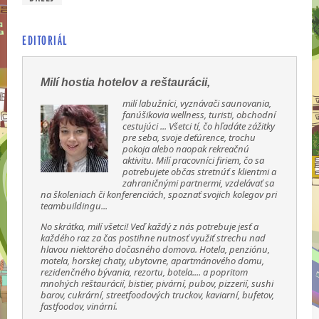
EDITORIÁL
Milí hostia hotelov a reštaurácii,
milí labužníci, vyznávači saunovania,
fanúšikovia wellness, turisti, obchodní
cestujúci ... Všetci tí, čo hľadáte zážitky
pre seba, svoje deťúrence, trochu
pokoja alebo naopak rekreačnú
aktivitu. Milí pracovníci firiem, čo sa
potrebujete občas stretnúť s klientmi a
zahraničnými partnermi, vzdelávať sa
na školeniach či konferenciách, spoznať svojich kolegov pri
teambuildingu...
No skrátka, milí všetci! Veď každý z nás potrebuje jesť a
každého raz za čas postihne nutnosť využiť strechu nad
hlavou niektorého dočasného domova. Hotela, penziónu,
motela, horskej chaty, ubytovne, apartmánového domu,
rezidenčného bývania, rezortu, botela.... a popritom
mnohých reštaurácií, bistier, pivární, pubov, pizzerií, sushi
barov, cukrární, streetfoodových truckov, kaviarní, bufetov,
fastfoodov, vinární.