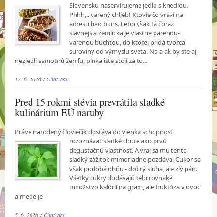
Slovensku naservírujeme jedlo s
knedľou.
Phhh,.. varený chlieb! Ktovie čo vraví na
adresu bao buns. Lebo však tá čoraz
slávnejšia žemlička je vlastne parenou-
varenou buchtou, do ktorej pridá tvorca
suroviny od výmyslu sveta. No a ak by ste aj
nezjedli samotnú žemľu, plnka iste stojí za to...
17. 6. 2026 /
Čítať viac
Pred 15 rokmi stévia prevrátila sladké
kulinárium EÚ naruby
Práve narodený človiečik dostáva do vienka schopnosť
rozoznávať sladké chute ako prvú
degustačnú vlastnosť. A vraj sa mu tento
sladký zážitok mimoriadne pozdáva. Cukor sa
však podobá ohňu - dobrý sluha, ale zlý pán.
Všetky cukry dodávajú telu rovnaké
množstvo kalórií na gram, ale fruktóza v ovocí
a mede je
5. 6. 2026 /
Čítať viac