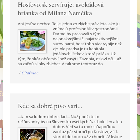
Hosťovo.sk servíruje: avokádová
hrianka od Milana Nemčíka
Ani jesť sa nechce. To je jedna zo zlých správ leta, ako ju
vnímajú profesionáli v gastronómii.
Darmo by pracovali s tými
najonakvejšími či najatraktívnejšími
surovinami, hosť toho viac vypije než
zje. Ale predsa je tu kapitola
jedálnych lístkov, ktorá priláka. Už
tým, že skôr občerství než zasýti. Zavonia, osloví oči... až
sa začnú slinky zbiehať. A tak sme tentoraz do
/
Čítať viac
Kde sa dobré pivo varí...
...tam sa ľuďom dobre darí… Nuž podľa tejto
rečňovanky by na Slovensku všetkých čias bolo len a
len
dobre. Veď sa tu mok s čiapočkou
varil už pár storočí po Kristovi, v 11.
storočí dokonca už z chmeľu. V listine