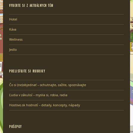
VYBERTE SI Z AKTUÁLNYCH TÉM
Hotel
Káva
Wellness
Jedlo
PRELISTUJTE SI RUBRIKY
Čo si (ne)objednať – ochutnajte, zažite, spoznávajte
Ľudia v zákulisí – myslia si, robia, radia
Hosťovo.sk hodnotí – detaily, koncepty, nápady
POŠEPKY