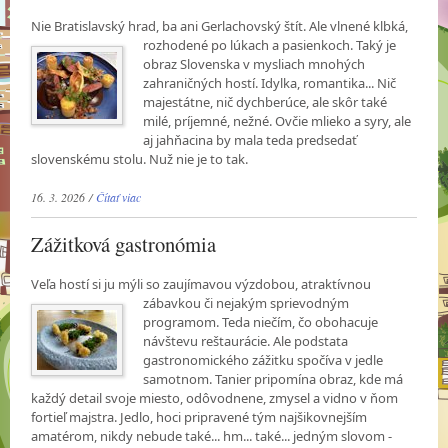
Nie Bratislavský hrad, ba ani Gerlachovský štít. Ale vlnené klbká,
rozhodené po lúkach a
pasienkoch. Taký je
obraz Slovenska v mysliach mnohých
zahraničných hostí. Idylka, romantika... Nič
majestátne, nič dychberúce, ale skôr také
milé, príjemné, nežné. Ovčie mlieko a syry, ale
aj jahňacina by mala teda predsedať
slovenskému stolu. Nuž nie je to tak.
16. 3. 2026 /
Čítať viac
Zážitková gastronómia
Veľa hostí si ju mýli so zaujímavou výzdobou, atraktívnou
zábavkou či nejakým sprievodným
programom. Teda niečím, čo obohacuje
návštevu reštaurácie. Ale podstata
gastronomického zážitku spočíva v jedle
samotnom. Tanier pripomína obraz, kde má
každý detail svoje miesto, odôvodnene, zmysel a vidno v ňom
fortieľ majstra. Jedlo, hoci pripravené tým najšikovnejším
amatérom, nikdy nebude také... hm... také... jedným slovom -