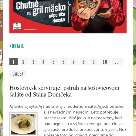
KOKTAIL
1
2
3
4
5
6
7
8
9
10
...
ĎALEJ
Hosťovo.sk servíruje: pstruh na šošovicovom
šaláte od Stana Domčeka
Aj ľahké, aj sýte. Aj tradičné, aj v modernom šate. Aj jednoduché,
aj s nevšednými nápadmi.
Leto potrebuje
presne takto ušité jedlo. A najmä vtedy, keď
nám nejde len o výživu a energiu pre telo, ale
aj o sústo pre dušu, pre oči, vôňu, myseľ... Nuž
a presne toto bol dôvod, prečo sme do