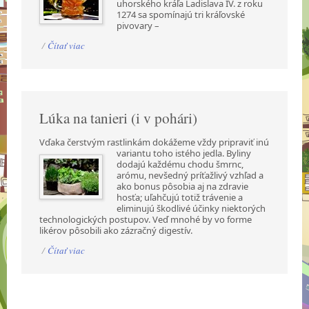
uhorského kráľa Ladislava IV. z roku
1274 sa spomínajú tri kráľovské
pivovary –
/
Čítať viac
Lúka na tanieri (i v pohári)
Vďaka čerstvým rastlinkám dokážeme vždy pripraviť inú
variantu toho istého jedla. Byliny
dodajú každému chodu šmrnc,
arómu, nevšedný príťažlivý vzhľad a
ako bonus pôsobia aj na zdravie
hosťa; uľahčujú totiž trávenie a
eliminujú škodlivé účinky niektorých
technologických postupov. Veď mnohé by vo forme
likérov pôsobili ako zázračný digestív.
/
Čítať viac