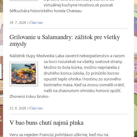
virtuálnej kuchyne Hosťovo.sk pozvali
šéfkuchára historického hotela Chateau
16. 7. 2026 /
Čítať viac
Grilovanie u Salamandry: zážitok pre všetky
zmysly
Náčelník tlupy Medvedia Laba zavetril nebezpečenstvo a razom
sa lovci rozutekali na všetky
svetové strany.
Možno to bola búrka, možno nepriatelia z
druhého konca údolia, čo prinútilo lovcov
opustiť teplo ohníka i hostinu zo surového
bizónieho mäsa. Keď sa znovu osmelili vrátiť,
našli na zhasnutom ohnisku hotovú spúšť.
Zhorenú trávu široko-
22. 6. 2026 /
Čítať viac
V bao buns chutí najmä plnka
Veru sa nejeden Francúz pohŕdavo uškrnie, keď mu na