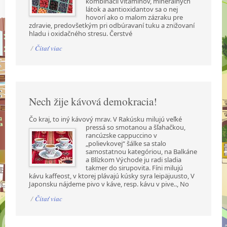
kombinácii vitamínov, minerálnych
látok a aantioxidantov sa o nej
hovorí ako o malom zázraku pre
zdravie, predovšetkým pri odbúravaní tuku a znižovaní
hladu i oxidačného stresu. Čerstvé
/
Čítať viac
Nech žije kávová demokracia!
Čo kraj, to iný kávový mrav. V Rakúsku milujú veľké
pressá so smotanou a šľahačkou,
rancúzske cappuccino v
„polievkovej“ šálke sa stalo
samostatnou kategóriou, na Balkáne
a Blízkom Východe ju radi sladia
takmer do sirupovita. Fíni milujú
kávu kaffeost, v ktorej plávajú kúsky syra leipäjuusto, V
Japonsku nájdeme pivo v káve, resp. kávu v pive.., No
/
Čítať viac