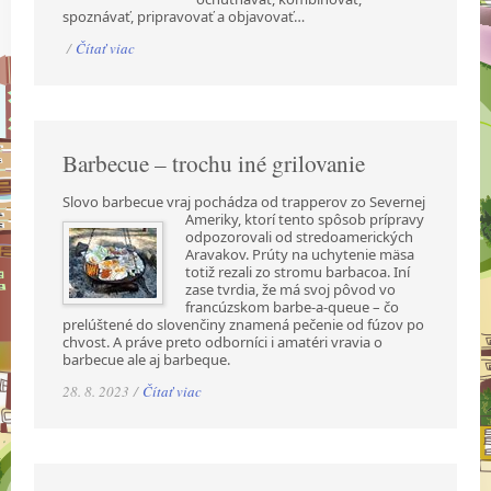
spoznávať, pripravovať a objavovať…
/
Čítať viac
Barbecue – trochu iné grilovanie
Slovo barbecue vraj pochádza od trapperov zo Severnej
Ameriky, ktorí tento spôsob prípravy
odpozorovali od stredoamerických
Aravakov. Prúty na uchytenie mäsa
totiž rezali zo stromu barbacoa. Iní
zase tvrdia, že má svoj pôvod vo
francúzskom barbe-a-queue – čo
prelúštené do slovenčiny znamená pečenie od fúzov po
chvost. A práve preto odborníci i amatéri vravia o
barbecue ale aj barbeque.
28. 8. 2023 /
Čítať viac