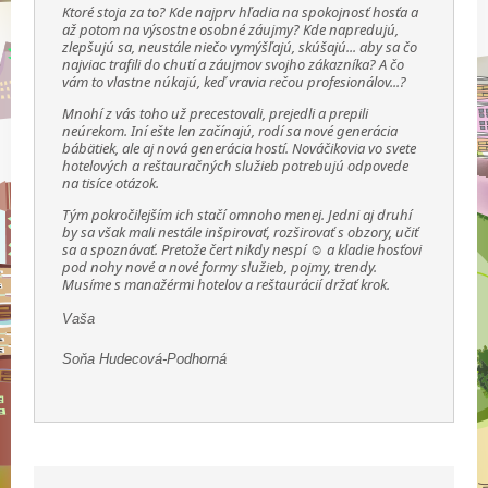
Ktoré stoja za to? Kde najprv hľadia na spokojnosť hosťa a
až potom na výsostne osobné záujmy? Kde napredujú,
zlepšujú sa, neustále niečo vymýšľajú, skúšajú... aby sa čo
najviac trafili do chutí a záujmov svojho zákazníka? A čo
vám to vlastne núkajú, keď vravia rečou profesionálov...?
Mnohí z vás toho už precestovali, prejedli a prepili
neúrekom. Iní ešte len začínajú, rodí sa nové generácia
bábätiek, ale aj nová generácia hostí. Nováčikovia vo svete
hotelových a reštauračných služieb potrebujú odpovede
na tisíce otázok.
Tým pokročilejším ich stačí omnoho menej. Jedni aj druhí
by sa však mali nestále inšpirovať, rozširovať s obzory, učiť
sa a spoznávať. Pretože čert nikdy nespí ☺ a kladie hosťovi
pod nohy nové a nové formy služieb, pojmy, trendy.
Musíme s manažérmi hotelov a reštaurácií držať krok.
Vaša
Soňa Hudecová-Podhorná