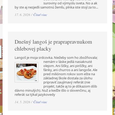
suroviny od výmyslu sveta. No a ak
by ste aj nezjedli samotnú žemľu, plnka iste stojí za to...
17. 6. 2026 /
Čítať viac
Dnešný langoš je praprapravnukom
chlebovej placky
Langoš je moja srdcovka. Niežeby som ho zbožňovala;
nemám v láske jedlá nasiaknuté
olejom. Ani šišky, ani pirôžky, ani
fánky, ani churros a ani langoše. Ale
pred miliónom rokov som ešte na
základnej škole dostala za úlohu
pripraviť zaujímavý referát (nie
projekt, takže aj to je dôkazom dôb
dávno minulých). Nuž a keďže išlo o slovenčinu, aj
referát sa týkal jazykovedy
14. 5. 2026 /
Čítať viac