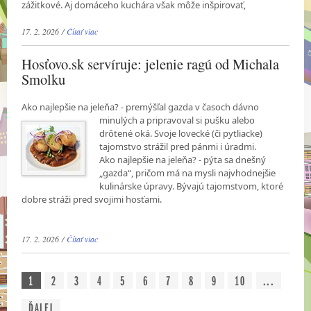
zážitkové. Aj domáceho kuchára však môže inšpirovať,
17. 2. 2026 /
Čítať viac
Hosťovo.sk servíruje: jelenie ragú od Michala
Smolku
Ako najlepšie na jeleňa? - premýšľal gazda v časoch dávno
minulých a pripravoval si pušku
alebo
drôtené oká. Svoje lovecké (či pytliacke)
tajomstvo strážil pred pánmi i úradmi.
Ako najlepšie na jeleňa? - pýta sa dnešný
„gazda“, pričom má na mysli najvhodnejšie
kulinárske úpravy. Bývajú tajomstvom, ktoré
dobre stráži pred svojimi hosťami.
17. 2. 2026 /
Čítať viac
1
2
3
4
5
6
7
8
9
10
...
ĎALEJ