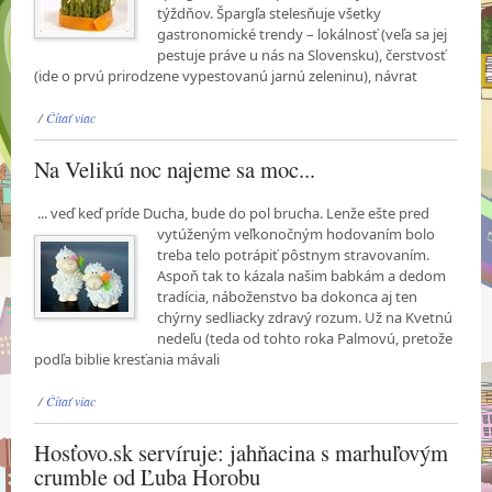
týždňov. Špargľa stelesňuje všetky
gastronomické trendy – lokálnosť (veľa sa jej
pestuje práve u nás na Slovensku), čerstvosť
(ide o prvú prirodzene vypestovanú jarnú zeleninu), návrat
/
Čítať viac
Na Velikú noc najeme sa moc...
... veď keď príde Ducha, bude do pol brucha. Lenže ešte pred
vytúženým veľkonočným
hodovaním bolo
treba telo potrápiť pôstnym stravovaním.
Aspoň tak to kázala našim babkám a dedom
tradícia, náboženstvo ba dokonca aj ten
chýrny sedliacky zdravý rozum. Už na Kvetnú
nedeľu (teda od tohto roka Palmovú, pretože
podľa biblie kresťania mávali
/
Čítať viac
Hosťovo.sk servíruje: jahňacina s marhuľovým
crumble od Ľuba Horobu