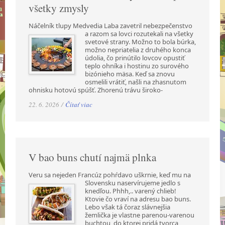
všetky zmysly
Náčelník tlupy Medvedia Laba zavetril nebezpečenstvo
a razom sa lovci rozutekali na všetky
svetové strany. Možno to bola búrka,
možno nepriatelia z druhého konca
údolia, čo prinútilo lovcov opustiť
teplo ohníka i hostinu zo surového
bizónieho mäsa. Keď sa znovu
osmelili vrátiť, našli na zhasnutom
ohnisku hotovú spúšť. Zhorenú trávu široko-
22. 6. 2026 /
Čítať viac
V bao buns chutí najmä plnka
Veru sa nejeden Francúz pohŕdavo uškrnie, keď mu na
Slovensku naservírujeme jedlo s
knedľou. Phhh,.. varený chlieb!
Ktovie čo vraví na adresu bao buns.
Lebo však tá čoraz slávnejšia
žemlička je vlastne parenou-varenou
buchtou, do ktorej pridá tvorca