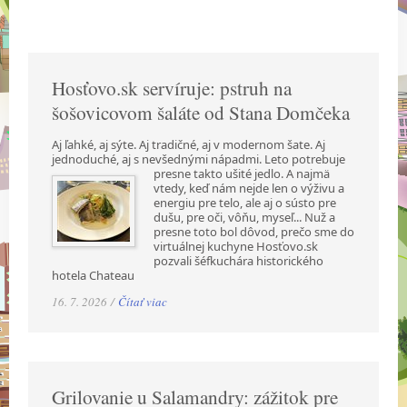
Hosťovo.sk servíruje: pstruh na
šošovicovom šaláte od Stana Domčeka
Aj ľahké, aj sýte. Aj tradičné, aj v modernom šate. Aj
jednoduché, aj s nevšednými nápadmi.
Leto potrebuje
presne takto ušité jedlo. A najmä
vtedy, keď nám nejde len o výživu a
energiu pre telo, ale aj o sústo pre
dušu, pre oči, vôňu, myseľ... Nuž a
presne toto bol dôvod, prečo sme do
virtuálnej kuchyne Hosťovo.sk
pozvali šéfkuchára historického
hotela Chateau
16. 7. 2026 /
Čítať viac
Grilovanie u Salamandry: zážitok pre