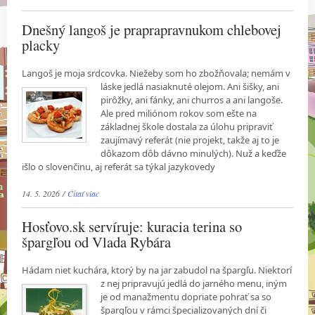
Dnešný langoš je praprapravnukom chlebovej
placky
Langoš je moja srdcovka. Niežeby som ho zbožňovala; nemám v
láske jedlá nasiaknuté
olejom. Ani šišky, ani
pirôžky, ani fánky, ani churros a ani langoše.
Ale pred miliónom rokov som ešte na
základnej škole dostala za úlohu pripraviť
zaujímavý referát (nie projekt, takže aj to je
dôkazom dôb dávno minulých). Nuž a keďže
išlo o slovenčinu, aj referát sa týkal jazykovedy
14. 5. 2026 /
Čítať viac
Hosťovo.sk servíruje: kuracia terina so
špargľou od Vlada Rybára
Hádam niet kuchára, ktorý by na jar zabudol na špargľu. Niektorí
z nej pripravujú jedlá do
jarného menu, iným
je od manažmentu dopriate pohrať sa so
špargľou v rámci špecializovaných dní či