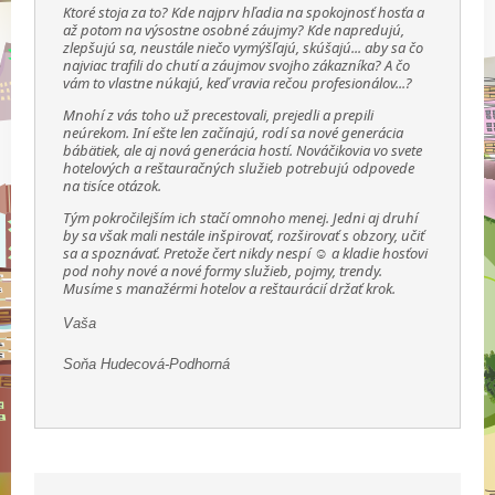
Ktoré stoja za to? Kde najprv hľadia na spokojnosť hosťa a
až potom na výsostne osobné záujmy? Kde napredujú,
zlepšujú sa, neustále niečo vymýšľajú, skúšajú... aby sa čo
najviac trafili do chutí a záujmov svojho zákazníka? A čo
vám to vlastne núkajú, keď vravia rečou profesionálov...?
Mnohí z vás toho už precestovali, prejedli a prepili
neúrekom. Iní ešte len začínajú, rodí sa nové generácia
bábätiek, ale aj nová generácia hostí. Nováčikovia vo svete
hotelových a reštauračných služieb potrebujú odpovede
na tisíce otázok.
Tým pokročilejším ich stačí omnoho menej. Jedni aj druhí
by sa však mali nestále inšpirovať, rozširovať s obzory, učiť
sa a spoznávať. Pretože čert nikdy nespí ☺ a kladie hosťovi
pod nohy nové a nové formy služieb, pojmy, trendy.
Musíme s manažérmi hotelov a reštaurácií držať krok.
Vaša
Soňa Hudecová-Podhorná