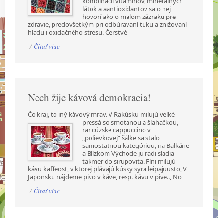
kombinácii vitamínov, minerálnych
látok a aantioxidantov sa o nej
hovorí ako o malom zázraku pre
zdravie, predovšetkým pri odbúravaní tuku a znižovaní
hladu i oxidačného stresu. Čerstvé
/
Čítať viac
Nech žije kávová demokracia!
Čo kraj, to iný kávový mrav. V Rakúsku milujú veľké
pressá so smotanou a šľahačkou,
rancúzske cappuccino v
„polievkovej“ šálke sa stalo
samostatnou kategóriou, na Balkáne
a Blízkom Východe ju radi sladia
takmer do sirupovita. Fíni milujú
kávu kaffeost, v ktorej plávajú kúsky syra leipäjuusto, V
Japonsku nájdeme pivo v káve, resp. kávu v pive.., No
/
Čítať viac