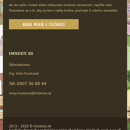
Ak ste zažili v hoteli alebo reštaurácii (ne)milú skúsenosť, napíšte nám.
Postaráme sa o to, aby sa tam o vašej kritike, pochvale či návrhu dozvedeli.
KNIHA PRIANÍ A SŤAŽNOSTÍ
KONTAKTUJTE NÁS
Šéfredaktorka
Ing. Soňa Hudecová
Tel: 0907 36 88 44
sonja.hudecova@hotelovo.sk
2013 – 2026 © Hostovo.sk