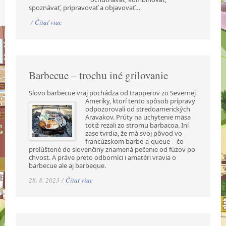
spoznávať, pripravovať a objavovať…
/
Čítať viac
Barbecue – trochu iné grilovanie
Slovo barbecue vraj pochádza od trapperov zo Severnej
Ameriky, ktorí tento spôsob prípravy
odpozorovali od stredoamerických
Aravakov. Prúty na uchytenie mäsa
totiž rezali zo stromu barbacoa. Iní
zase tvrdia, že má svoj pôvod vo
francúzskom barbe-a-queue – čo
prelúštené do slovenčiny znamená pečenie od fúzov po
chvost. A práve preto odborníci i amatéri vravia o
barbecue ale aj barbeque.
28. 8. 2023 /
Čítať viac