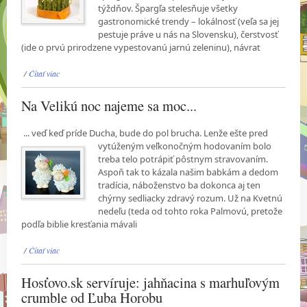
týždňov. Špargľa stelesňuje všetky
gastronomické trendy – lokálnosť (veľa sa jej
pestuje práve u nás na Slovensku), čerstvosť
(ide o prvú prirodzene vypestovanú jarnú zeleninu), návrat
/
Čítať viac
Na Velikú noc najeme sa moc...
... veď keď príde Ducha, bude do pol brucha. Lenže ešte pred
vytúženým veľkonočným
hodovaním bolo
treba telo potrápiť pôstnym stravovaním.
Aspoň tak to kázala našim babkám a dedom
tradícia, náboženstvo ba dokonca aj ten
chýrny sedliacky zdravý rozum. Už na Kvetnú
nedeľu (teda od tohto roka Palmovú, pretože
podľa biblie kresťania mávali
/
Čítať viac
Hosťovo.sk servíruje: jahňacina s marhuľovým
crumble od Ľuba Horobu