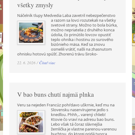
všetky zmysly
Náčelník tlupy Medvedia Laba zavetril nebezpečenstvo
a razom sa lovci rozutekali na všetky
svetové strany. Možno to bola búrka,
možno nepriatelia z druhého konca
údolia, čo prinútilo lovcov opustiť
teplo ohníka i hostinu zo surového
bizónieho mäsa. Keď sa znovu
osmelili vrátiť, našli na zhasnutom
ohnisku hotovú spúšť. Zhorenú trávu široko-
22. 6. 2026 /
Čítať viac
V bao buns chutí najmä plnka
Veru sa nejeden Francúz pohŕdavo uškrnie, keď mu na
Slovensku naservírujeme jedlo s
knedľou. Phhh,.. varený chlieb!
Ktovie čo vraví na adresu bao buns.
Lebo však tá čoraz slávnejšia
žemlička je vlastne parenou-varenou
buchtou, do ktorej pridá tvorca