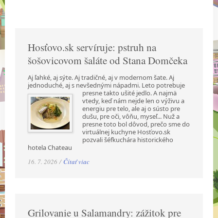
Hosťovo.sk servíruje: pstruh na
šošovicovom šaláte od Stana Domčeka
Aj ľahké, aj sýte. Aj tradičné, aj v modernom šate. Aj
jednoduché, aj s nevšednými nápadmi.
Leto potrebuje
presne takto ušité jedlo. A najmä
vtedy, keď nám nejde len o výživu a
energiu pre telo, ale aj o sústo pre
dušu, pre oči, vôňu, myseľ... Nuž a
presne toto bol dôvod, prečo sme do
virtuálnej kuchyne Hosťovo.sk
pozvali šéfkuchára historického
hotela Chateau
16. 7. 2026 /
Čítať viac
Grilovanie u Salamandry: zážitok pre