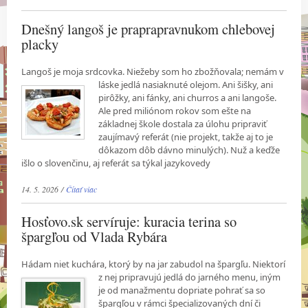
Dnešný langoš je praprapravnukom chlebovej
placky
Langoš je moja srdcovka. Niežeby som ho zbožňovala; nemám v
láske jedlá nasiaknuté
olejom. Ani šišky, ani
pirôžky, ani fánky, ani churros a ani langoše.
Ale pred miliónom rokov som ešte na
základnej škole dostala za úlohu pripraviť
zaujímavý referát (nie projekt, takže aj to je
dôkazom dôb dávno minulých). Nuž a keďže
išlo o slovenčinu, aj referát sa týkal jazykovedy
14. 5. 2026 /
Čítať viac
Hosťovo.sk servíruje: kuracia terina so
špargľou od Vlada Rybára
Hádam niet kuchára, ktorý by na jar zabudol na špargľu. Niektorí
z nej pripravujú jedlá do
jarného menu, iným
je od manažmentu dopriate pohrať sa so
špargľou v rámci špecializovaných dní či