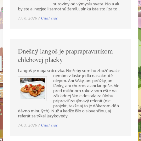
suroviny od výmyslu sveta. No a ak
by ste aj nezjedli samotnú žemľu, plnka iste stojí za to...
17. 6. 2026 /
Čítať viac
Dnešný langoš je praprapravnukom
chlebovej placky
Langoš je moja srdcovka. Niežeby som ho zbožňovala;
nemám v láske jedlá nasiaknuté
olejom. Ani šišky, ani pirôžky, ani
fánky, ani churros a ani langoše. Ale
pred miliónom rokov som ešte na
základnej škole dostala za úlohu
pripraviť zaujímavý referát (nie
projekt, takže aj to je dôkazom dôb
dávno minulých). Nuž a keďže išlo o slovenčinu, aj
referát sa týkal jazykovedy
14. 5. 2026 /
Čítať viac