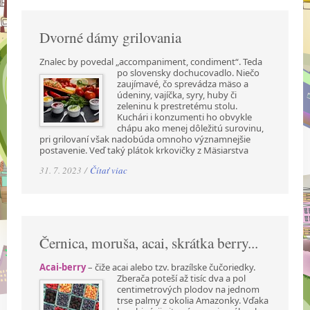
Dvorné dámy grilovania
Znalec by povedal „accompaniment, condiment“. Teda
po slovensky dochucovadlo. Niečo
zaujímavé, čo sprevádza mäso a
údeniny, vajíčka, syry, huby či
zeleninu k prestretému stolu.
Kuchári i konzumenti ho obvykle
chápu ako menej dôležitú surovinu,
pri grilovaní však nadobúda omnoho významnejšie
postavenie. Veď taký plátok krkovičky z Mäsiarstva
31. 7. 2023 /
Čítať viac
Černica, moruša, acai, skrátka berry...
Acai-berry
– čiže acai alebo tzv. brazílske čučoriedky.
Zberača poteší až tisíc dva a pol
centimetrových plodov na jednom
trse palmy z okolia Amazonky. Vďaka