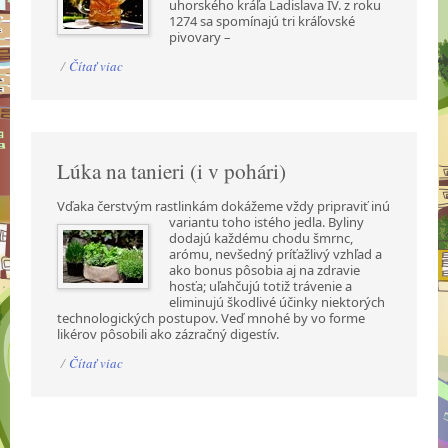
uhorského kráľa Ladislava IV. z roku
1274 sa spomínajú tri kráľovské
pivovary –
/
Čítať viac
Lúka na tanieri (i v pohári)
Vďaka čerstvým rastlinkám dokážeme vždy pripraviť inú
variantu toho istého jedla. Byliny
dodajú každému chodu šmrnc,
arómu, nevšedný príťažlivý vzhľad a
ako bonus pôsobia aj na zdravie
hosťa; uľahčujú totiž trávenie a
eliminujú škodlivé účinky niektorých
technologických postupov. Veď mnohé by vo forme
likérov pôsobili ako zázračný digestív.
/
Čítať viac