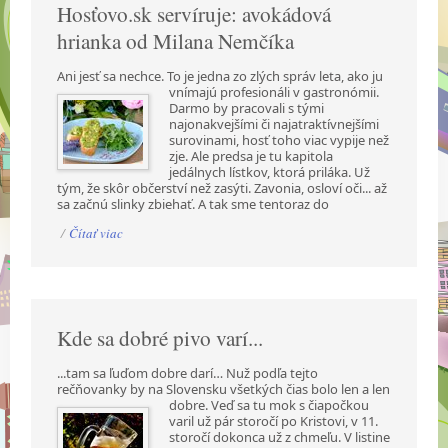
Hosťovo.sk servíruje: avokádová
hrianka od Milana Nemčíka
Ani jesť sa nechce. To je jedna zo zlých správ leta, ako ju
vnímajú profesionáli v gastronómii.
Darmo by pracovali s tými
najonakvejšími či najatraktívnejšími
surovinami, hosť toho viac vypije než
zje. Ale predsa je tu kapitola
jedálnych lístkov, ktorá priláka. Už
tým, že skôr občerství než zasýti. Zavonia, osloví oči... až
sa začnú slinky zbiehať. A tak sme tentoraz do
/
Čítať viac
Kde sa dobré pivo varí...
...tam sa ľuďom dobre darí… Nuž podľa tejto
rečňovanky by na Slovensku všetkých čias bolo len a
len
dobre. Veď sa tu mok s čiapočkou
varil už pár storočí po Kristovi, v 11.
storočí dokonca už z chmeľu. V listine