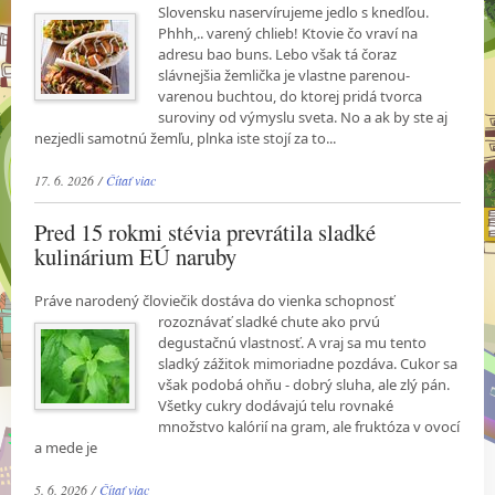
Slovensku naservírujeme jedlo s
knedľou.
Phhh,.. varený chlieb! Ktovie čo vraví na
adresu bao buns. Lebo však tá čoraz
slávnejšia žemlička je vlastne parenou-
varenou buchtou, do ktorej pridá tvorca
suroviny od výmyslu sveta. No a ak by ste aj
nezjedli samotnú žemľu, plnka iste stojí za to...
17. 6. 2026 /
Čítať viac
Pred 15 rokmi stévia prevrátila sladké
kulinárium EÚ naruby
Práve narodený človiečik dostáva do vienka schopnosť
rozoznávať sladké chute ako prvú
degustačnú vlastnosť. A vraj sa mu tento
sladký zážitok mimoriadne pozdáva. Cukor sa
však podobá ohňu - dobrý sluha, ale zlý pán.
Všetky cukry dodávajú telu rovnaké
množstvo kalórií na gram, ale fruktóza v ovocí
a mede je
5. 6. 2026 /
Čítať viac