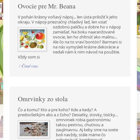
Ovocie pre Mr. Beana
V pohári krásny voňavý nápoj... len ústa priložiť k jeho
okraju. V nápoji priezračný chladivý ľad,
len vziať
ozdobnú paličku a dobre ho v nápoji
zamiešať. Na boku naaranžované
ovocie, len ho zhltnúť ako malinu...
Ale čo na to vraví bontón? Barmani si
na nás vymysleli krásne dekorácie a
nedali nám k nim návod na použitie.
Vždy som si
/
Čítať viac
Omrvinky zo stola
Čo a komu? Kto a pre koho? Kde a kedy? A
predovšetkým ako a z čoho? Desiatky, stovky,
tisícky…
omrviniek robia gastronómiu
takou pestrou, chutnou a
zaujímavou. Aj keby sme na svete
boli navždy, stále máme čo
ochutnávať, kombinovať,