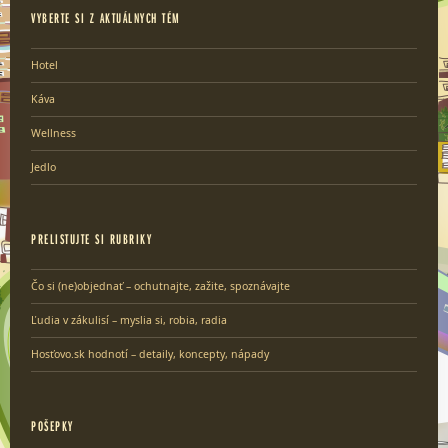
VYBERTE SI Z AKTUÁLNYCH TÉM
Hotel
Káva
Wellness
Jedlo
PRELISTUJTE SI RUBRIKY
Čo si (ne)objednať – ochutnajte, zažite, spoznávajte
Ľudia v zákulisí – myslia si, robia, radia
Hosťovo.sk hodnotí – detaily, koncepty, nápady
POŠEPKY