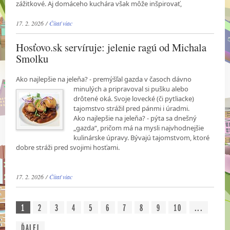
zážitkové. Aj domáceho kuchára však môže inšpirovať,
17. 2. 2026 /
Čítať viac
Hosťovo.sk servíruje: jelenie ragú od Michala
Smolku
Ako najlepšie na jeleňa? - premýšľal gazda v časoch dávno
minulých a pripravoval si pušku
alebo
drôtené oká. Svoje lovecké (či pytliacke)
tajomstvo strážil pred pánmi i úradmi.
Ako najlepšie na jeleňa? - pýta sa dnešný
„gazda“, pričom má na mysli najvhodnejšie
kulinárske úpravy. Bývajú tajomstvom, ktoré
dobre stráži pred svojimi hosťami.
17. 2. 2026 /
Čítať viac
1
2
3
4
5
6
7
8
9
10
...
ĎALEJ