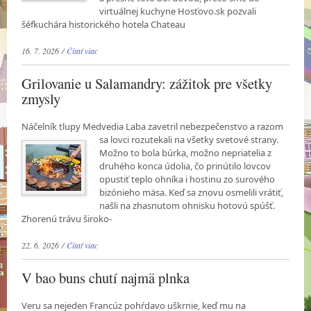
virtuálnej kuchyne Hosťovo.sk pozvali
šéfkuchára historického hotela Chateau
16. 7. 2026 /
Čítať viac
Grilovanie u Salamandry: zážitok pre všetky
zmysly
Náčelník tlupy Medvedia Laba zavetril nebezpečenstvo a razom
sa lovci rozutekali na všetky
svetové strany.
Možno to bola búrka, možno nepriatelia z
druhého konca údolia, čo prinútilo lovcov
opustiť teplo ohníka i hostinu zo surového
bizónieho mäsa. Keď sa znovu osmelili vrátiť,
našli na zhasnutom ohnisku hotovú spúšť.
Zhorenú trávu široko-
22. 6. 2026 /
Čítať viac
V bao buns chutí najmä plnka
Veru sa nejeden Francúz pohŕdavo uškrnie, keď mu na