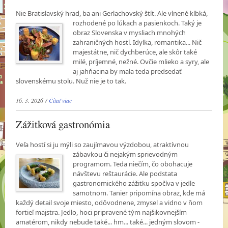
Nie Bratislavský hrad, ba ani Gerlachovský štít. Ale vlnené klbká,
rozhodené po lúkach a
pasienkoch. Taký je
obraz Slovenska v mysliach mnohých
zahraničných hostí. Idylka, romantika... Nič
majestátne, nič dychberúce, ale skôr také
milé, príjemné, nežné. Ovčie mlieko a syry, ale
aj jahňacina by mala teda predsedať
slovenskému stolu. Nuž nie je to tak.
16. 3. 2026 /
Čítať viac
Zážitková gastronómia
Veľa hostí si ju mýli so zaujímavou výzdobou, atraktívnou
zábavkou či nejakým sprievodným
programom. Teda niečím, čo obohacuje
návštevu reštaurácie. Ale podstata
gastronomického zážitku spočíva v jedle
samotnom. Tanier pripomína obraz, kde má
každý detail svoje miesto, odôvodnene, zmysel a vidno v ňom
fortieľ majstra. Jedlo, hoci pripravené tým najšikovnejším
amatérom, nikdy nebude také... hm... také... jedným slovom -