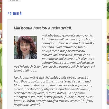
EDITORIÁL
Milí hostia hotelov a reštaurácii,
milí labužníci, vyznávači saunovania,
fanúšikovia wellness, turisti, obchodní
cestujúci ... Všetci tí, čo hľadáte zážitky
pre seba, svoje deťúrence, trochu
pokoja alebo naopak rekreačnú
aktivitu. Milí pracovníci firiem, čo sa
potrebujete občas stretnúť s klientmi a
zahraničnými partnermi, vzdelávať sa
na školeniach či konferenciách, spoznať svojich kolegov pri
teambuildingu...
No skrátka, milí všetci! Veď každý z nás potrebuje jesť a
každého raz za čas postihne nutnosť využiť strechu nad
hlavou niektorého dočasného domova. Hotela, penziónu,
motela, horskej chaty, ubytovne, apartmánového domu,
rezidenčného bývania, rezortu, botela.... a popritom
mnohých reštaurácií, bistier, pivární, pubov, pizzerií, sushi
barov, cukrární, streetfoodových truckov, kaviarní, bufetov,
fastfoodov, vinární.