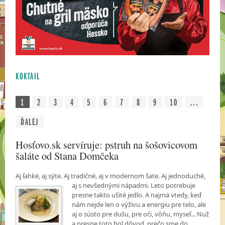
KOKTAIL
1
2
3
4
5
6
7
8
9
10
...
ĎALEJ
Hosťovo.sk servíruje: pstruh na šošovicovom
šaláte od Stana Domčeka
Aj ľahké, aj sýte. Aj tradičné, aj v modernom šate. Aj jednoduché,
aj s nevšednými nápadmi.
Leto potrebuje
presne takto ušité jedlo. A najmä vtedy, keď
nám nejde len o výživu a energiu pre telo, ale
aj o sústo pre dušu, pre oči, vôňu, myseľ... Nuž
a presne toto bol dôvod, prečo sme do