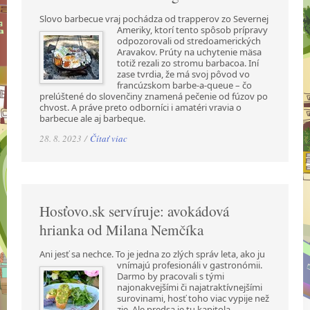
Slovo barbecue vraj pochádza od trapperov zo Severnej
Ameriky, ktorí tento spôsob prípravy
odpozorovali od stredoamerických
Aravakov. Prúty na uchytenie mäsa
totiž rezali zo stromu barbacoa. Iní
zase tvrdia, že má svoj pôvod vo
francúzskom barbe-a-queue – čo
prelúštené do slovenčiny znamená pečenie od fúzov po
chvost. A práve preto odborníci i amatéri vravia o
barbecue ale aj barbeque.
28. 8. 2023 /
Čítať viac
Hosťovo.sk servíruje: avokádová
hrianka od Milana Nemčíka
Ani jesť sa nechce. To je jedna zo zlých správ leta, ako ju
vnímajú profesionáli v gastronómii.
Darmo by pracovali s tými
najonakvejšími či najatraktívnejšími
surovinami, hosť toho viac vypije než
zje. Ale predsa je tu kapitola