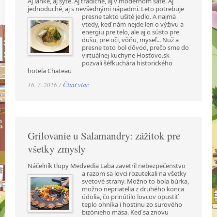
Aj ľahké, aj sýte. Aj tradičné, aj v modernom šate. Aj
jednoduché, aj s nevšednými nápadmi.
Leto potrebuje
presne takto ušité jedlo. A najmä
vtedy, keď nám nejde len o výživu a
energiu pre telo, ale aj o sústo pre
dušu, pre oči, vôňu, myseľ... Nuž a
presne toto bol dôvod, prečo sme do
virtuálnej kuchyne Hosťovo.sk
pozvali šéfkuchára historického
hotela Chateau
16. 7. 2026 /
Čítať viac
Grilovanie u Salamandry: zážitok pre
všetky zmysly
Náčelník tlupy Medvedia Laba zavetril nebezpečenstvo
a razom sa lovci rozutekali na všetky
svetové strany. Možno to bola búrka,
možno nepriatelia z druhého konca
údolia, čo prinútilo lovcov opustiť
teplo ohníka i hostinu zo surového
bizónieho mäsa. Keď sa znovu