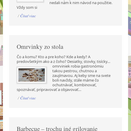
nedali nám k nim návod na použitie.
Vždy som si
/
Čítať viac
Omrvinky zo stola
Čo a komu? Kto a pre koho? Kde a kedy? A
predovšetkým ako a z čoho? Desiatky, stovky,
tisícky…
omrviniek robia gastronómiu
takou pestrou, chutnou a
zaujímavou. Aj keby sme na svete
boli navždy, stále máme čo
ochutnávať, kombinovať,
spoznávať, pripravovať a objavovať…
/
Čítať viac
Barbecue – trochu iné grilovanie