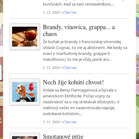
končinách. Keď sa tam remeselníkovi...
3. 12. 2020 /
Čítať viac
Brandy, vínovica, grappa... a
chaos
Že koňak je brandy z francúzskej vínorodej
oblasti Cognac, to vie aj abstinent. Ale kedy sa
vraví o marhuľovej brandy, grappe či
matolínovici, to nie je vždy jasné ani...
2. 12. 2020 /
Čítať viac
Nech žije kohútí chvost!
Volala sa Betsy Flannaganová a bývala v
americkom Elmforde. Počas vojny za
nezávislosť sa u nej stretávali dôstojníci. V
niektorý večer im naservírovala nápoje,
ozdobené kohútimi...
5. 11. 2020 /
Čítať viac
Smotanové pitie