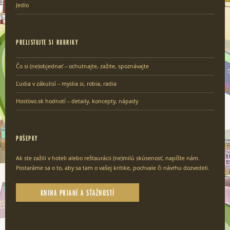
Jedlo
PRELISTUJTE SI RUBRIKY
Čo si (ne)objednať – ochutnajte, zažite, spoznávajte
Ľudia v zákulisí – myslia si, robia, radia
Hosťovo.sk hodnotí – detaily, koncepty, nápady
POŠEPKY
Ak ste zažili v hoteli alebo reštaurácii (ne)milú skúsenosť, napíšte nám.
Postaráme sa o to, aby sa tam o vašej kritike, pochvale či návrhu dozvedeli.
KNIHA PRIANÍ A SŤAŽNOSTÍ