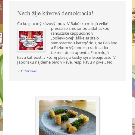
Nech žije kávová demokracia!
Čo kraj, to iný kávový mrav. V Rakúsku milujú veľké
pressá so smotanou a šľahačkou,
rancúzske cappuccino v
„polievkovej“ šálke sa stalo
samostatnou kategóriou, na Balkáne
a Blízkom Východe ju radi sladia
takmer do sirupovita. Fíni milujú
kávu kaffeost, v ktorej plávajú kúsky syra leipäjuusto, V
Japonsku nájdeme pivo v káve, resp. kávu v pive.., No
/
Čítať viac