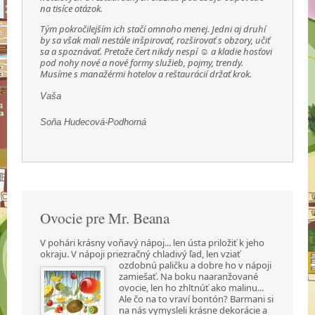
na tisíce otázok.
Tým pokročilejším ich stačí omnoho menej. Jedni aj druhí
by sa však mali nestále inšpirovať, rozširovať s obzory, učiť
sa a spoznávať. Pretože čert nikdy nespí ☺ a kladie hosťovi
pod nohy nové a nové formy služieb, pojmy, trendy.
Musíme s manažérmi hotelov a reštaurácií držať krok.
Vaša
Soňa Hudecová-Podhorná
Ovocie pre Mr. Beana
V pohári krásny voňavý nápoj... len ústa priložiť k jeho
okraju. V nápoji priezračný chladivý ľad,
len vziať
ozdobnú paličku a dobre ho v nápoji
zamiešať. Na boku naaranžované
ovocie, len ho zhltnúť ako malinu...
Ale čo na to vraví bontón? Barmani si
na nás vymysleli krásne dekorácie a