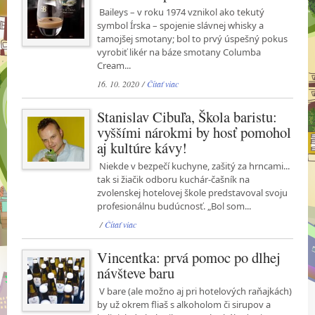
Baileys – v roku 1974 vznikol ako tekutý
symbol Írska – spojenie slávnej whisky a
tamojšej smotany; bol to prvý úspešný pokus
vyrobiť likér na báze smotany Columba
Cream...
16. 10. 2020 /
Čítať viac
Stanislav Cibuľa, Škola baristu:
vyššími nárokmi by hosť pomohol
aj kultúre kávy!
Niekde v bezpečí kuchyne, zašitý za hrncami...
tak si žiačik odboru kuchár-čašník na
zvolenskej hotelovej škole predstavoval svoju
profesionálnu budúcnosť. „Bol som...
/
Čítať viac
Vincentka: prvá pomoc po dlhej
návšteve baru
V bare (ale možno aj pri hotelových raňajkách)
by už okrem fliaš s alkoholom či sirupov a