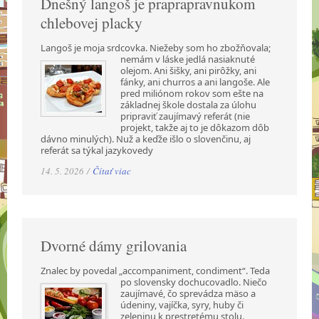
Dnešný langoš je praprapravnukom
chlebovej placky
Langoš je moja srdcovka. Niežeby som ho zbožňovala;
nemám v láske jedlá nasiaknuté
olejom. Ani šišky, ani pirôžky, ani
fánky, ani churros a ani langoše. Ale
pred miliónom rokov som ešte na
základnej škole dostala za úlohu
pripraviť zaujímavý referát (nie
projekt, takže aj to je dôkazom dôb
dávno minulých). Nuž a keďže išlo o slovenčinu, aj
referát sa týkal jazykovedy
14. 5. 2026 /
Čítať viac
Dvorné dámy grilovania
Znalec by povedal „accompaniment, condiment“. Teda
po slovensky dochucovadlo. Niečo
zaujímavé, čo sprevádza mäso a
údeniny, vajíčka, syry, huby či
zeleninu k prestretému stolu.