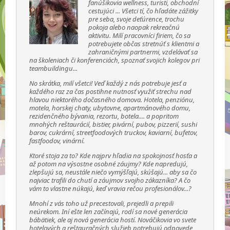
fanúšikovia wellness, turisti, obchodní
cestujúci ... Všetci tí, čo hľadáte zážitky
pre seba, svoje deťúrence, trochu
pokoja alebo naopak rekreačnú
aktivitu. Milí pracovníci firiem, čo sa
potrebujete občas stretnúť s klientmi a
zahraničnými partnermi, vzdelávať sa
na školeniach či konferenciách, spoznať svojich kolegov pri
teambuildingu...
No skrátka, milí všetci! Veď každý z nás potrebuje jesť a
každého raz za čas postihne nutnosť využiť strechu nad
hlavou niektorého dočasného domova. Hotela, penziónu,
motela, horskej chaty, ubytovne, apartmánového domu,
rezidenčného bývania, rezortu, botela.... a popritom
mnohých reštaurácií, bistier, pivární, pubov, pizzerií, sushi
barov, cukrární, streetfoodových truckov, kaviarní, bufetov,
fastfoodov, vinární.
Ktoré stoja za to? Kde najprv hľadia na spokojnosť hosťa a
až potom na výsostne osobné záujmy? Kde napredujú,
zlepšujú sa, neustále niečo vymýšľajú, skúšajú... aby sa čo
najviac trafili do chutí a záujmov svojho zákazníka? A čo
vám to vlastne núkajú, keď vravia rečou profesionálov...?
Mnohí z vás toho už precestovali, prejedli a prepili
neúrekom. Iní ešte len začínajú, rodí sa nové generácia
bábätiek, ale aj nová generácia hostí. Nováčikovia vo svete
hotelových a reštauračných služieb potrebujú odpovede