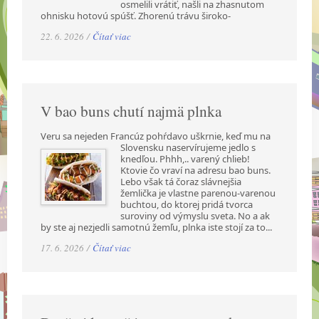
osmelili vrátiť, našli na zhasnutom
ohnisku hotovú spúšť. Zhorenú trávu široko-
22. 6. 2026 /
Čítať viac
V bao buns chutí najmä plnka
Veru sa nejeden Francúz pohŕdavo uškrnie, keď mu na
Slovensku naservírujeme jedlo s
knedľou. Phhh,.. varený chlieb!
Ktovie čo vraví na adresu bao buns.
Lebo však tá čoraz slávnejšia
žemlička je vlastne parenou-varenou
buchtou, do ktorej pridá tvorca
suroviny od výmyslu sveta. No a ak
by ste aj nezjedli samotnú žemľu, plnka iste stojí za to...
17. 6. 2026 /
Čítať viac