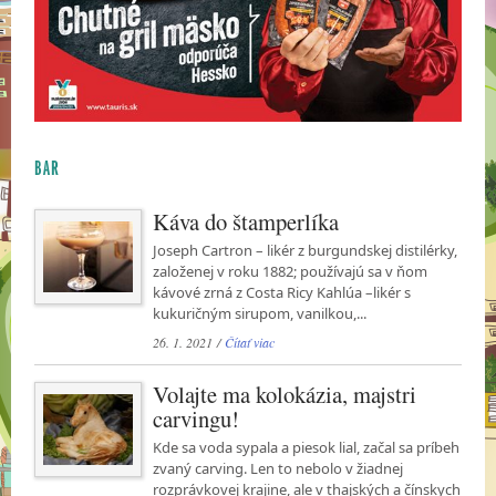
BAR
Káva do štamperlíka
Joseph Cartron – likér z burgundskej distilérky,
založenej v roku 1882; používajú sa v ňom
kávové zrná z Costa Ricy Kahlúa –likér s
kukuričným sirupom, vanilkou,...
26. 1. 2021 /
Čítať viac
Volajte ma kolokázia, majstri
carvingu!
Kde sa voda sypala a piesok lial, začal sa príbeh
zvaný carving. Len to nebolo v žiadnej
rozprávkovej krajine, ale v thajských a čínskych