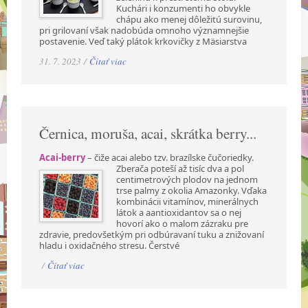
Kuchári i konzumenti ho obvykle
chápu ako menej dôležitú surovinu,
pri grilovaní však nadobúda omnoho významnejšie
postavenie. Veď taký plátok krkovičky z Mäsiarstva
31. 7. 2023 /
Čítať viac
Černica, moruša, acai, skrátka berry...
Acai-berry
– čiže acai alebo tzv. brazílske čučoriedky.
Zberača poteší až tisíc dva a pol
centimetrových plodov na jednom
trse palmy z okolia Amazonky. Vďaka
kombinácii vitamínov, minerálnych
látok a aantioxidantov sa o nej
hovorí ako o malom zázraku pre
zdravie, predovšetkým pri odbúravaní tuku a znižovaní
hladu i oxidačného stresu. Čerstvé
/
Čítať viac