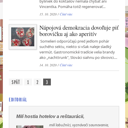
byliniek do koktailov nemala chýbať ani
Vincentka. Pomáha totiž regenerovať...
15. 10. 2020 /
Čítať viac
Nápojová demokracia dovoľuje piť
borovičku aj ako aperitív
Somelieri odporúčajú pred jedlom pohár
suchého sektu, niekto si však naleje sladký
vermút. Gastronomické tradície velia brandy
ako „nachttrunk", Slováci siahnu po slivovici....
14. 10. 2020 /
Čítať viac
SPÄŤ
1
2
3
EDITORIÁL
Milí hostia hotelov a reštaurácii,
milí labužníci, vyznávači saunovania,