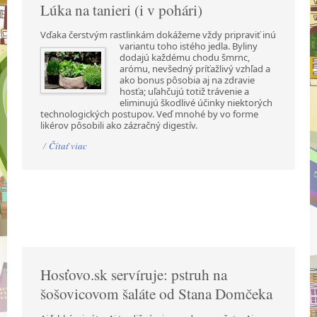
Lúka na tanieri (i v pohári)
Vďaka čerstvým rastlinkám dokážeme vždy pripraviť inú
variantu toho istého jedla. Byliny
dodajú každému chodu šmrnc,
arómu, nevšedný príťažlivý vzhľad a
ako bonus pôsobia aj na zdravie
hosťa; uľahčujú totiž trávenie a
eliminujú škodlivé účinky niektorých
technologických postupov. Veď mnohé by vo forme
likérov pôsobili ako zázračný digestív.
/
Čítať viac
Hosťovo.sk servíruje: pstruh na
šošovicovom šaláte od Stana Domčeka