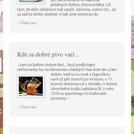
jedálnych lístkov, ktorá priláka. Už
tým, že skôr občerství než zasýti. Zavonia, osloví oči... až
sa začnú slinky zbiehať. A tak sme tentoraz do
/
Čítať viac
Kde sa dobré pivo varí...
...tam sa ľuďom dobre darí… Nuž podľa tejto
rečňovanky by na Slovensku všetkých čias bolo len a
len
dobre. Veď sa tu mok s čiapočkou
varil už pár storočí po Kristovi, v 11.
storočí dokonca už z chmeľu. V listine
uhorského kráľa Ladislava IV. z roku
1274 sa spomínajú tri kráľovské
pivovary –
/
Čítať viac