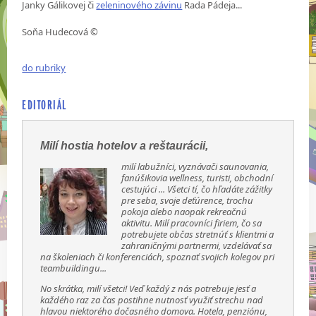
Janky Gálikovej či
zeleninového závinu
Rada Pádeja...
Soňa Hudecová ©
do rubriky
EDITORIÁL
Milí hostia hotelov a reštaurácii,
milí labužníci, vyznávači saunovania,
fanúšikovia wellness, turisti, obchodní
cestujúci ... Všetci tí, čo hľadáte zážitky
pre seba, svoje deťúrence, trochu
pokoja alebo naopak rekreačnú
aktivitu. Milí pracovníci firiem, čo sa
potrebujete občas stretnúť s klientmi a
zahraničnými partnermi, vzdelávať sa
na školeniach či konferenciách, spoznať svojich kolegov pri
teambuildingu...
No skrátka, milí všetci! Veď každý z nás potrebuje jesť a
každého raz za čas postihne nutnosť využiť strechu nad
hlavou niektorého dočasného domova. Hotela, penziónu,