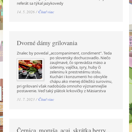
referát sa týkal jazykovedy
14. 5. 2026 /
Čítať viac
Dvorné dámy grilovania
Znalec by povedal „accompaniment, condiment“. Teda
po slovensky dochucovadlo. Niečo
zaujímavé, čo sprevádza mäso a
údeniny, vajíčka, syry, huby či
zeleninu k prestretému stolu.
Kuchári i konzumenti ho obvykle
chápu ako menej dôležitú surovinu,
pri grilovaní však nadobúda omnoho významnejšie
postavenie. Veď taký plátok krkovičky z Mäsiarstva
31. 7. 2023 /
Čítať viac
Černica, moruša, acai, skrátka berry...