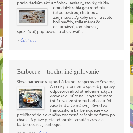
predovšetkým ako a z čoho? Desiatky, stovky,
tisícky…
omrviniek robia gastronómiu
takou pestrou, chutnou a
zaujímavou. Aj keby sme na svete
boli navždy, stále máme čo
ochutnávať, kombinovať,
spoznávať, pripravovať a objavovať…
/
Čítať viac
Barbecue – trochu iné grilovanie
Slovo barbecue vraj pochádza od trapperov zo Severnej
Ameriky, ktorí tento spôsob prípravy
odpozorovali od stredoamerických
Aravakov. Prúty na uchytenie mäsa
totiž rezali zo stromu barbacoa. Iní
zase tvrdia, že má svoj pôvod vo
francúzskom barbe-a-queue – čo
prelúštené do slovenčiny znamená pečenie od fúzov po
chvost. A práve preto odborníci i amatéri vravia o
barbecue ale aj barbeque.
28. 8. 2023 /
Čítať viac