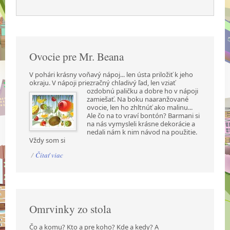
Ovocie pre Mr. Beana
V pohári krásny voňavý nápoj... len ústa priložiť k jeho
okraju. V nápoji priezračný chladivý ľad,
len vziať
ozdobnú paličku a dobre ho v nápoji
zamiešať. Na boku naaranžované
ovocie, len ho zhltnúť ako malinu...
Ale čo na to vraví bontón? Barmani si
na nás vymysleli krásne dekorácie a
nedali nám k nim návod na použitie.
Vždy som si
/
Čítať viac
Omrvinky zo stola
Čo a komu? Kto a pre koho? Kde a kedy? A