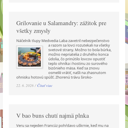
Grilovanie u Salamandry: zážitok pre
všetky zmysly
Náčelník tlupy Medvedia Laba zavetril nebezpečenstvo
a razom sa lovci rozutekali na všetky
svetové strany. Možno to bola búrka,
možno nepriatelia z druhého konca
údolia, čo prinútilo lovcov opustiť
teplo ohníka i hostinu zo surového
bizónieho mäsa. Keď sa znovu
osmelili vrátiť, našli na zhasnutom
ohnisku hotovú spúšť. Zhorenú trávu široko-
22. 6. 2026 /
Čítať viac
V bao buns chutí najmä plnka
Veru sa nejeden Francúz pohŕdavo uškrnie, keď mu na