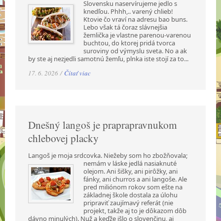
Slovensku naservírujeme jedlo s
knedľou. Phhh,.. varený chlieb!
Ktovie čo vraví na adresu bao buns.
Lebo však tá čoraz slávnejšia
žemlička je vlastne parenou-varenou
buchtou, do ktorej pridá tvorca
suroviny od výmyslu sveta. No a ak
by ste aj nezjedli samotnú žemľu, plnka iste stojí za to...
17. 6. 2026 /
Čítať viac
Dnešný langoš je praprapravnukom
chlebovej placky
Langoš je moja srdcovka. Niežeby som ho zbožňovala;
nemám v láske jedlá nasiaknuté
olejom. Ani šišky, ani pirôžky, ani
fánky, ani churros a ani langoše. Ale
pred miliónom rokov som ešte na
základnej škole dostala za úlohu
pripraviť zaujímavý referát (nie
projekt, takže aj to je dôkazom dôb
dávno minulých). Nuž a keďže išlo o slovenčinu, aj