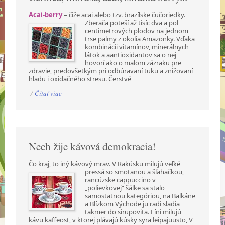
Acai-berry
– čiže acai alebo tzv. brazílske čučoriedky.
Zberača poteší až tisíc dva a pol
centimetrových plodov na jednom
trse palmy z okolia Amazonky. Vďaka
kombinácii vitamínov, minerálnych
látok a aantioxidantov sa o nej
hovorí ako o malom zázraku pre
zdravie, predovšetkým pri odbúravaní tuku a znižovaní
hladu i oxidačného stresu. Čerstvé
/
Čítať viac
Nech žije kávová demokracia!
Čo kraj, to iný kávový mrav. V Rakúsku milujú veľké
pressá so smotanou a šľahačkou,
rancúzske cappuccino v
„polievkovej“ šálke sa stalo
samostatnou kategóriou, na Balkáne
a Blízkom Východe ju radi sladia
takmer do sirupovita. Fíni milujú
kávu kaffeost, v ktorej plávajú kúsky syra leipäjuusto, V