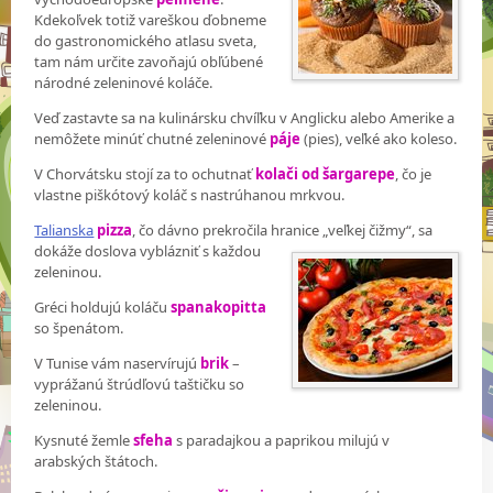
Kdekoľvek totiž vareškou ďobneme
do gastronomického atlasu sveta,
tam nám určite zavoňajú obľúbené
národné zeleninové koláče.
Veď zastavte sa na kulinársku chvíľku v Anglicku alebo Amerike a
nemôžete minúť chutné zeleninové
páje
(pies), veľké ako koleso.
V Chorvátsku stojí za to ochutnať
kolači od šargarepe
, čo je
vlastne piškótový koláč s nastrúhanou mrkvou.
Talianska
pizza
, čo dávno prekročila hranice „veľkej čižmy“, sa
dokáže doslova vyblázniť s
každou
zeleninou.
Gréci holdujú koláču
spanakopitta
so špenátom.
V Tunise vám naservírujú
brik
–
vyprážanú štrúdľovú taštičku so
zeleninou.
Kysnuté žemle
sfeha
s paradajkou a paprikou milujú v
arabských štátoch.