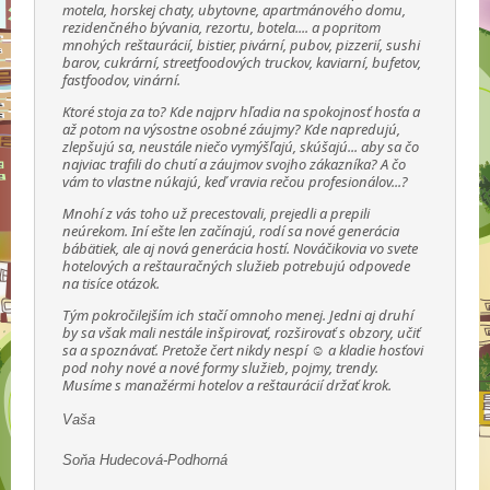
motela, horskej chaty, ubytovne, apartmánového domu,
rezidenčného bývania, rezortu, botela.... a popritom
mnohých reštaurácií, bistier, pivární, pubov, pizzerií, sushi
barov, cukrární, streetfoodových truckov, kaviarní, bufetov,
fastfoodov, vinární.
Ktoré stoja za to? Kde najprv hľadia na spokojnosť hosťa a
až potom na výsostne osobné záujmy? Kde napredujú,
zlepšujú sa, neustále niečo vymýšľajú, skúšajú... aby sa čo
najviac trafili do chutí a záujmov svojho zákazníka? A čo
vám to vlastne núkajú, keď vravia rečou profesionálov...?
Mnohí z vás toho už precestovali, prejedli a prepili
neúrekom. Iní ešte len začínajú, rodí sa nové generácia
bábätiek, ale aj nová generácia hostí. Nováčikovia vo svete
hotelových a reštauračných služieb potrebujú odpovede
na tisíce otázok.
Tým pokročilejším ich stačí omnoho menej. Jedni aj druhí
by sa však mali nestále inšpirovať, rozširovať s obzory, učiť
sa a spoznávať. Pretože čert nikdy nespí ☺ a kladie hosťovi
pod nohy nové a nové formy služieb, pojmy, trendy.
Musíme s manažérmi hotelov a reštaurácií držať krok.
Vaša
Soňa Hudecová-Podhorná