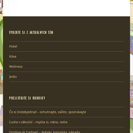
VYBERTE SI Z AKTUÁLNYCH TÉM
Hotel
Káva
Wellness
Jedlo
PRELISTUJTE SI RUBRIKY
Čo si (ne)objednať – ochutnajte, zažite, spoznávajte
Ľudia v zákulisí – myslia si, robia, radia
Hosťovo.sk hodnotí – detaily, koncepty, nápady