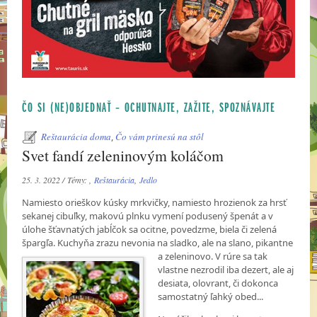
ČO SI (NE)OBJEDNAŤ – OCHUTNAJTE, ZAŽITE, SPOZNÁVAJTE
Reštaurácia doma
,
Čo vám prinesú na stôl
Svet fandí zeleninovým koláčom
25. 3. 2022 / Témy: ,
Reštaurácia
,
Jedlo
Namiesto orieškov kúsky mrkvičky, namiesto hrozienok za hrsť
sekanej cibuľky, makovú plnku vymení podusený špenát a v
úlohe šťavnatých jabĺčok sa ocitne, povedzme, biela či zelená
špargľa. Kuchyňa zrazu nevonia na sladko, ale na slano, pikantne
a zeleninovo. V rúre sa tak
vlastne nezrodil iba dezert, ale aj
desiata, olovrant, či dokonca
samostatný ľahký obed...