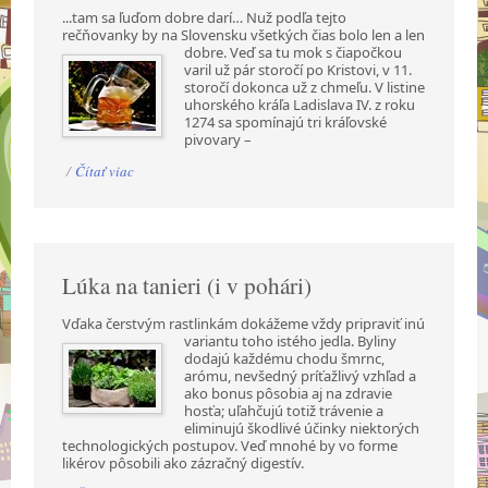
...tam sa ľuďom dobre darí… Nuž podľa tejto
rečňovanky by na Slovensku všetkých čias bolo len a
len
dobre. Veď sa tu mok s čiapočkou
varil už pár storočí po Kristovi, v 11.
storočí dokonca už z chmeľu. V listine
uhorského kráľa Ladislava IV. z roku
1274 sa spomínajú tri kráľovské
pivovary –
/
Čítať viac
Lúka na tanieri (i v pohári)
Vďaka čerstvým rastlinkám dokážeme vždy pripraviť inú
variantu toho istého jedla. Byliny
dodajú každému chodu šmrnc,
arómu, nevšedný príťažlivý vzhľad a
ako bonus pôsobia aj na zdravie
hosťa; uľahčujú totiž trávenie a
eliminujú škodlivé účinky niektorých
technologických postupov. Veď mnohé by vo forme
likérov pôsobili ako zázračný digestív.