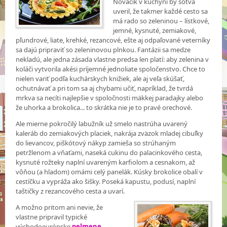
Nováčik v kuchyni by sotva
uveril, že takmer každé cesto sa
má rado so zeleninou – lístkové,
jemné, kysnuté, zemiakové,
pľundrové, liate, krehké, rezancové, ešte aj odpaľované veterníky
sa dajú pripraviť so zeleninovou plnkou. Fantázii sa medze
nekladú, ale jedna zásada vlastne predsa len platí: aby zelenina v
koláči vytvorila akési príjemné jednoliate spoločenstvo. Chce to
nielen variť podľa kuchárskych knižiek, ale aj veľa skúšať,
ochutnávať a pri tom sa aj chybami učiť, napríklad, že tvrdá
mrkva sa necíti najlepšie v spoločnosti mäkkej paradajky alebo
že uhorka a brokolica... to skrátka nie je to pravé orechové.
Ale mierne pokročilý labužník už smelo nastrúha uvarený
kaleráb do zemiakových placiek, nakrája zväzok mladej cibuľky
do lievancov, piškótový nákyp zamieša so strúhaným
petržlenom a vňaťami, naseká cukinu do palacinkového cesta,
kysnuté rožteky naplní uvareným karfiolom a cesnakom, až
vôňou (a hladom) omámi celý panelák. Kúsky brokolice obalí v
cestíčku a vypráža ako šišky. Poseká kapustu, podusí, naplní
taštičky z rezancového cesta a uvarí.
A možno pritom ani nevie, že
vlastne pripravil typické
východoeurópske
pelmene
.