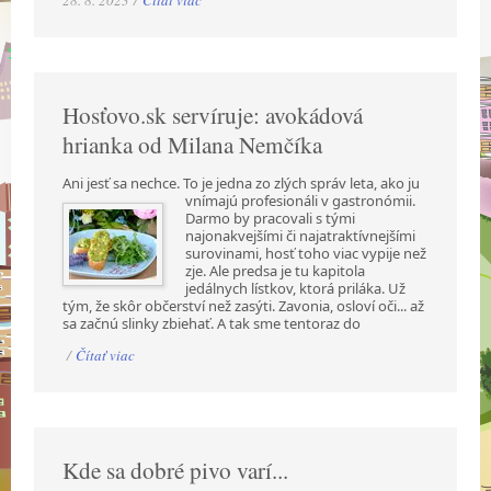
Hosťovo.sk servíruje: avokádová
hrianka od Milana Nemčíka
Ani jesť sa nechce. To je jedna zo zlých správ leta, ako ju
vnímajú profesionáli v gastronómii.
Darmo by pracovali s tými
najonakvejšími či najatraktívnejšími
surovinami, hosť toho viac vypije než
zje. Ale predsa je tu kapitola
jedálnych lístkov, ktorá priláka. Už
tým, že skôr občerství než zasýti. Zavonia, osloví oči... až
sa začnú slinky zbiehať. A tak sme tentoraz do
/
Čítať viac
Kde sa dobré pivo varí...