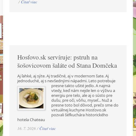
/
Čítať viac
Hosťovo.sk servíruje: pstruh na
šošovicovom šaláte od Stana Domčeka
Aj ľahké, aj sýte. Aj tradičné, aj v modernom šate. Aj
jednoduché, aj s nevšednými nápadmi.
Leto potrebuje
presne takto ušité jedlo. A najmä
vtedy, keď nám nejde len o výživu a
energiu pre telo, ale aj o sústo pre
dušu, pre oči, vôňu, myseľ... Nuž a
presne toto bol dôvod, prečo sme do
virtuálnej kuchyne Hosťovo.sk
pozvali šéfkuchára historického
hotela Chateau
16. 7. 2026 /
Čítať viac