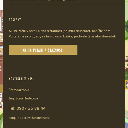
POŠEPKY
Ak ste zažili v hoteli alebo reštaurácii (ne)milú skúsenosť, napíšte nám.
Postaráme sa o to, aby sa tam o vašej kritike, pochvale či návrhu dozvedeli.
KNIHA PRIANÍ A SŤAŽNOSTÍ
KONTAKTUJTE NÁS
Šéfredaktorka
Ing. Soňa Hudecová
Tel: 0907 36 88 44
sonja.hudecova@hotelovo.sk