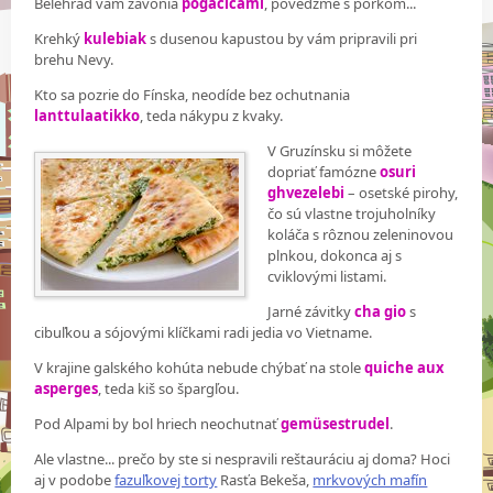
Belehrad vám zavonia
pogačicami
, povedzme s pórkom...
Krehký
kulebiak
s dusenou kapustou by vám pripravili pri
brehu Nevy.
Kto sa pozrie do Fínska, neodíde bez ochutnania
lanttulaatikko
, teda nákypu z kvaky.
V Gruzínsku si môžete
dopriať famózne
osuri
ghvezelebi
– osetské pirohy,
čo sú vlastne trojuholníky
koláča s rôznou zeleninovou
plnkou, dokonca aj s
cviklovými listami.
Jarné závitky
cha gio
s
cibuľkou a sójovými klíčkami radi jedia vo Vietname.
V krajine galského kohúta nebude chýbať na stole
quiche aux
asperges
, teda kiš so špargľou.
Pod Alpami by bol hriech neochutnať
gemüsestrudel
.
Ale vlastne... prečo by ste si nespravili reštauráciu aj doma? Hoci
aj v podobe
fazuľkovej torty
Rasťa Bekeša,
mrkvových mafín