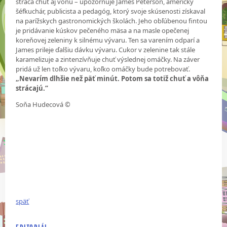
stráca chuť aj vôňu – upozorňuje James Peterson, americký
šéfkuchár, publicista a pedagóg, ktorý svoje skúsenosti získaval
na parížskych gastronomických školách. Jeho obľúbenou fintou
je pridávanie kúskov pečeného mäsa a na masle opečenej
koreňovej zeleniny k silnému vývaru. Ten sa varením odparí a
James prileje ďalšiu dávku vývaru. Cukor v zelenine tak stále
karamelizuje a zintenzívňuje chuť výslednej omáčky. Na záver
pridá už len toľko vývaru, koľko omáčky bude potrebovať.
„Nevarím dlhšie než päť minút. Potom sa totiž chuť a vôňa
strácajú.“
Soňa Hudecová ©
späť