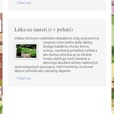
/
Čítať viac
Lúka na tanieri (i v pohári)
Vďaka čerstvým rastlinkám dokážeme vždy pripraviť inú
variantu toho istého jedla. Byliny
dodajú každému chodu šmrnc,
arómu, nevšedný príťažlivý vzhľad a
ako bonus pôsobia aj na zdravie
hosťa; uľahčujú totiž trávenie a
eliminujú škodlivé účinky niektorých
technologických postupov. Veď mnohé by vo forme
likérov pôsobili ako zázračný digestív.
/
Čítať viac