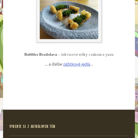
Bubbles Bratislava
– tekvicové rolky s rakom a yuzu
… a ďalšie
zážitkové jedlá
…
VYBERTE SI Z AKTUÁLNYCH TÉM