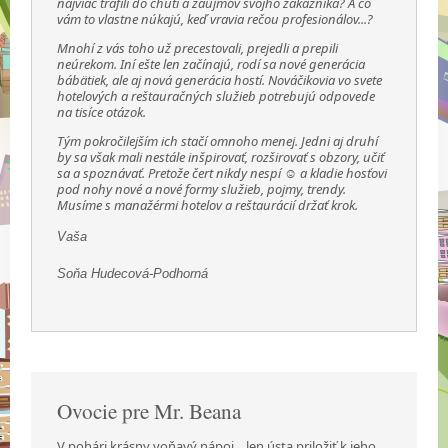
najviac trafili do chutí a záujmov svojho zákazníka? A čo
vám to vlastne núkajú, keď vravia rečou profesionálov...?
Mnohí z vás toho už precestovali, prejedli a prepili
neúrekom. Iní ešte len začínajú, rodí sa nové generácia
bábätiek, ale aj nová generácia hostí. Nováčikovia vo svete
hotelových a reštauračných služieb potrebujú odpovede
na tisíce otázok.
Tým pokročilejším ich stačí omnoho menej. Jedni aj druhí
by sa však mali nestále inšpirovať, rozširovať s obzory, učiť
sa a spoznávať. Pretože čert nikdy nespí ☺ a kladie hosťovi
pod nohy nové a nové formy služieb, pojmy, trendy.
Musíme s manažérmi hotelov a reštaurácií držať krok.
Vaša
Soňa Hudecová-Podhorná
Ovocie pre Mr. Beana
V pohári krásny voňavý nápoj... len ústa priložiť k jeho