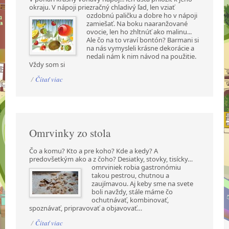
okraju. V nápoji priezračný chladivý ľad,
len vziať
ozdobnú paličku a dobre ho v nápoji
zamiešať. Na boku naaranžované
ovocie, len ho zhltnúť ako malinu...
Ale čo na to vraví bontón? Barmani si
na nás vymysleli krásne dekorácie a
nedali nám k nim návod na použitie.
Vždy som si
/
Čítať viac
Omrvinky zo stola
Čo a komu? Kto a pre koho? Kde a kedy? A
predovšetkým ako a z čoho? Desiatky, stovky,
tisícky…
omrviniek robia gastronómiu
takou pestrou, chutnou a
zaujímavou. Aj keby sme na svete
boli navždy, stále máme čo
ochutnávať, kombinovať,
spoznávať, pripravovať a objavovať…
/
Čítať viac