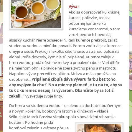
Vývar
Ako sa dopracovať ku krásnej
kuracej polievke, teda v
odbornej hantírke ku
kuraciemu consommé, o tom
v rozhovoroch hovoril aj
alsaský kuchár Pierre Schaedelin. Radí kurence prekrojiť, zaliať
studenou vodou a minútku povariť. Potom vodu zleje a kurence
umyje a osuší. Prekrojí niekoľko cibúľ a širšou stranou položí na
alobal. Pečie dovtedy, kým nie sú pripálené. Kurence zaleje v
hrnci vodou, pridá očistené mrkvy a pripálené cibule. Varí dlhšie
na miernom ohni a pravidelne zberá zvrchu penu a mastnotu.
Napokon vývar precedí cez plátno. Mrkvu a mäso používa na
ozdobenie.
„Pripálená cibuľa dáva vývaru farbu bez toho,
aby ovplyvnila chuť. No a mierny plameň je tu na to, aby sa
tuk z kureniec nespojil s vývarom. Okamžite by sa totiž
zakalil,“
vysvetľuje svoje finty.
Do hrnca so studenou vodou – osolenou a dochutenou čiernym
a novým korením, bobkovým listom a klinčekmi – vkladá
šéfkuchár Marek Brezina sliepku spolu s hovädzími rebrami a
kosťami. Po hodine pridá
koreňovú zeleninu vrátane póru a