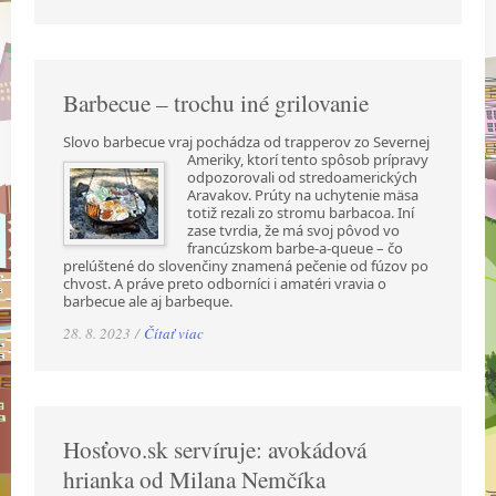
Barbecue – trochu iné grilovanie
Slovo barbecue vraj pochádza od trapperov zo Severnej
Ameriky, ktorí tento spôsob prípravy
odpozorovali od stredoamerických
Aravakov. Prúty na uchytenie mäsa
totiž rezali zo stromu barbacoa. Iní
zase tvrdia, že má svoj pôvod vo
francúzskom barbe-a-queue – čo
prelúštené do slovenčiny znamená pečenie od fúzov po
chvost. A práve preto odborníci i amatéri vravia o
barbecue ale aj barbeque.
28. 8. 2023 /
Čítať viac
Hosťovo.sk servíruje: avokádová
hrianka od Milana Nemčíka