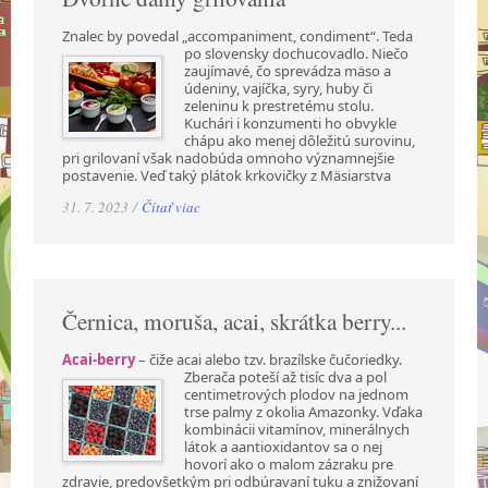
Znalec by povedal „accompaniment, condiment“. Teda
po slovensky dochucovadlo. Niečo
zaujímavé, čo sprevádza mäso a
údeniny, vajíčka, syry, huby či
zeleninu k prestretému stolu.
Kuchári i konzumenti ho obvykle
chápu ako menej dôležitú surovinu,
pri grilovaní však nadobúda omnoho významnejšie
postavenie. Veď taký plátok krkovičky z Mäsiarstva
31. 7. 2023 /
Čítať viac
Černica, moruša, acai, skrátka berry...
Acai-berry
– čiže acai alebo tzv. brazílske čučoriedky.
Zberača poteší až tisíc dva a pol
centimetrových plodov na jednom
trse palmy z okolia Amazonky. Vďaka
kombinácii vitamínov, minerálnych
látok a aantioxidantov sa o nej
hovorí ako o malom zázraku pre
zdravie, predovšetkým pri odbúravaní tuku a znižovaní