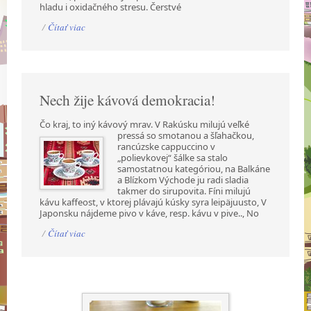
hladu i oxidačného stresu. Čerstvé
/
Čítať viac
Nech žije kávová demokracia!
Čo kraj, to iný kávový mrav. V Rakúsku milujú veľké
pressá so smotanou a šľahačkou,
rancúzske cappuccino v
„polievkovej“ šálke sa stalo
samostatnou kategóriou, na Balkáne
a Blízkom Východe ju radi sladia
takmer do sirupovita. Fíni milujú
kávu kaffeost, v ktorej plávajú kúsky syra leipäjuusto, V
Japonsku nájdeme pivo v káve, resp. kávu v pive.., No
/
Čítať viac