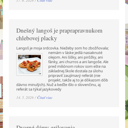
17. 6. 2026 /
Čítať viac
Dnešný langoš je praprapravnukom
chlebovej placky
Langoš je moja srdcovka. Niežeby som ho zbožňovala;
nemám v láske jedlá nasiaknuté
olejom. Ani šišky, ani pirôžky, ani
fánky, ani churros a ani langoše. Ale
pred miliónom rokov som ešte na
základnej škole dostala za úlohu
pripraviť zaujímavý referát (nie
projekt, takže aj to je dôkazom dôb
dávno minulých). Nuž a keďže išlo o slovenčinu, aj
referát sa týkal jazykovedy
14. 5. 2026 /
Čítať viac
Dvorné dámy grilovania