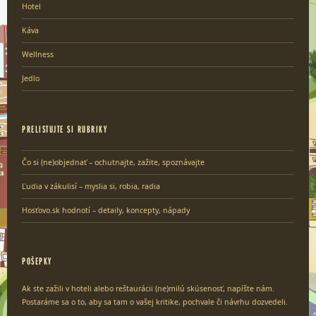
Hotel
Káva
Wellness
Jedlo
PRELISTUJTE SI RUBRIKY
Čo si (ne)objednať – ochutnajte, zažite, spoznávajte
Ľudia v zákulisí – myslia si, robia, radia
Hosťovo.sk hodnotí – detaily, koncepty, nápady
POŠEPKY
Ak ste zažili v hoteli alebo reštaurácii (ne)milú skúsenosť, napíšte nám.
Postaráme sa o to, aby sa tam o vašej kritike, pochvale či návrhu dozvedeli.