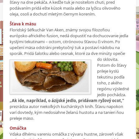
šťavy na dne pekáča. A keďže tuk je nositeľom chuti, pred
podávaním pridá ešte kúsok masla alebo za lyžicu olivového
oleja, osolí a dochutí mletým čiernym korením.
Šťava k mäsu
Floridský šéfkuchár Van Aken, známy svojou filozofiou
európsko-afrického fusion, nedá dopustiť na dochucovanie jedla
kyslými tekutinami – octom, citrónovou šťavou či vínom. Po
upečení mäsa odstráni prebytočný tuk a postaví nádobu na
sporák. Pridá šalotku alebo
cesnak, ktoré za dve minúty opečie
do sklovita.
Potom do šťavy
prileje kyslú
tekutinu podľa
toho, z akého
regiónu výsledné
jedlo pochádza.
„Ak ide, napríklad, o ázijské jedlo, pridávam ryžový ocot,“
prezrádza autor niekoľkých kuchárskych kníh. Šťavu napokon
varí dovtedy, kým nedosiahne želanú hustotu a na tanieri ňou
preleje mäso.
Omáčka
Vďaka dlhému vareniu omáčka z vývaru hustne, zároveň však