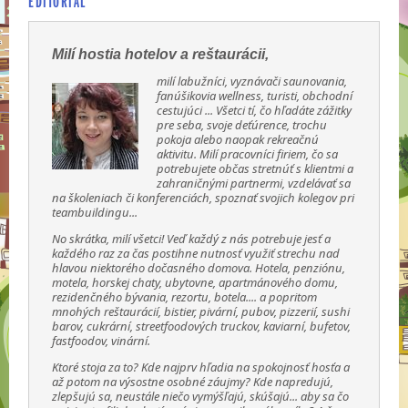
EDITORIÁL
Milí hostia hotelov a reštaurácii,
milí labužníci, vyznávači saunovania,
fanúšikovia wellness, turisti, obchodní
cestujúci ... Všetci tí, čo hľadáte zážitky
pre seba, svoje deťúrence, trochu
pokoja alebo naopak rekreačnú
aktivitu. Milí pracovníci firiem, čo sa
potrebujete občas stretnúť s klientmi a
zahraničnými partnermi, vzdelávať sa
na školeniach či konferenciách, spoznať svojich kolegov pri
teambuildingu...
No skrátka, milí všetci! Veď každý z nás potrebuje jesť a
každého raz za čas postihne nutnosť využiť strechu nad
hlavou niektorého dočasného domova. Hotela, penziónu,
motela, horskej chaty, ubytovne, apartmánového domu,
rezidenčného bývania, rezortu, botela.... a popritom
mnohých reštaurácií, bistier, pivární, pubov, pizzerií, sushi
barov, cukrární, streetfoodových truckov, kaviarní, bufetov,
fastfoodov, vinární.
Ktoré stoja za to? Kde najprv hľadia na spokojnosť hosťa a
až potom na výsostne osobné záujmy? Kde napredujú,
zlepšujú sa, neustále niečo vymýšľajú, skúšajú... aby sa čo