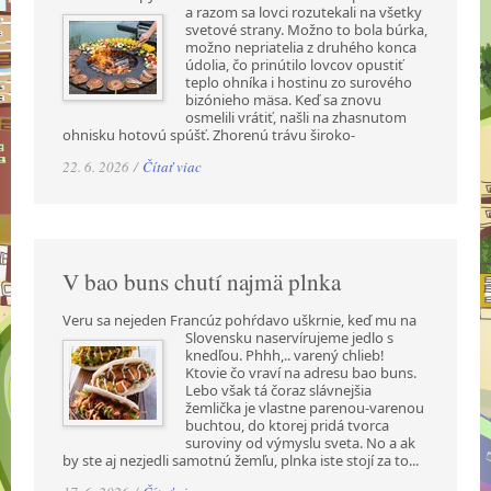
a razom sa lovci rozutekali na všetky
svetové strany. Možno to bola búrka,
možno nepriatelia z druhého konca
údolia, čo prinútilo lovcov opustiť
teplo ohníka i hostinu zo surového
bizónieho mäsa. Keď sa znovu
osmelili vrátiť, našli na zhasnutom
ohnisku hotovú spúšť. Zhorenú trávu široko-
22. 6. 2026 /
Čítať viac
V bao buns chutí najmä plnka
Veru sa nejeden Francúz pohŕdavo uškrnie, keď mu na
Slovensku naservírujeme jedlo s
knedľou. Phhh,.. varený chlieb!
Ktovie čo vraví na adresu bao buns.
Lebo však tá čoraz slávnejšia
žemlička je vlastne parenou-varenou
buchtou, do ktorej pridá tvorca
suroviny od výmyslu sveta. No a ak
by ste aj nezjedli samotnú žemľu, plnka iste stojí za to...