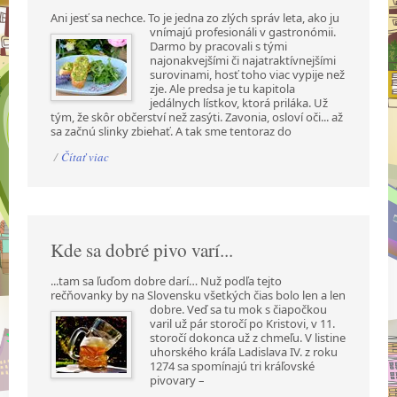
Ani jesť sa nechce. To je jedna zo zlých správ leta, ako ju
vnímajú profesionáli v gastronómii.
Darmo by pracovali s tými
najonakvejšími či najatraktívnejšími
surovinami, hosť toho viac vypije než
zje. Ale predsa je tu kapitola
jedálnych lístkov, ktorá priláka. Už
tým, že skôr občerství než zasýti. Zavonia, osloví oči... až
sa začnú slinky zbiehať. A tak sme tentoraz do
/
Čítať viac
Kde sa dobré pivo varí...
...tam sa ľuďom dobre darí… Nuž podľa tejto
rečňovanky by na Slovensku všetkých čias bolo len a
len
dobre. Veď sa tu mok s čiapočkou
varil už pár storočí po Kristovi, v 11.
storočí dokonca už z chmeľu. V listine
uhorského kráľa Ladislava IV. z roku
1274 sa spomínajú tri kráľovské
pivovary –