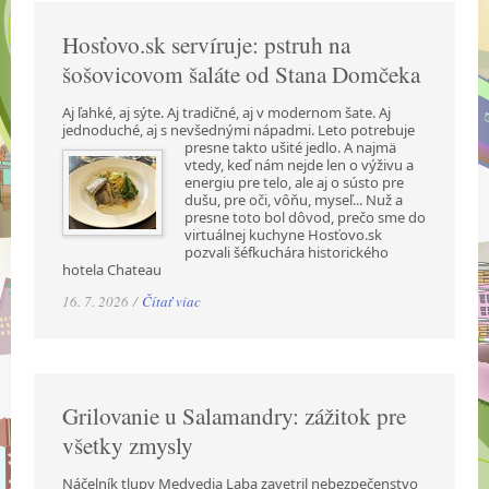
Hosťovo.sk servíruje: pstruh na
šošovicovom šaláte od Stana Domčeka
Aj ľahké, aj sýte. Aj tradičné, aj v modernom šate. Aj
jednoduché, aj s nevšednými nápadmi.
Leto potrebuje
presne takto ušité jedlo. A najmä
vtedy, keď nám nejde len o výživu a
energiu pre telo, ale aj o sústo pre
dušu, pre oči, vôňu, myseľ... Nuž a
presne toto bol dôvod, prečo sme do
virtuálnej kuchyne Hosťovo.sk
pozvali šéfkuchára historického
hotela Chateau
16. 7. 2026 /
Čítať viac
Grilovanie u Salamandry: zážitok pre
všetky zmysly
Náčelník tlupy Medvedia Laba zavetril nebezpečenstvo