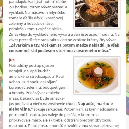
paradajok. Varí „tiahnutím“ ďalšie
2-3 hodiny. Potom vývar precedí a
vychladí. Na mäsovom mlynčeku
zomelie ďalšiu dávku koreňovej
zeleniny a hovädzie mäso,
primieša k tomu vaječné bielka.
Zmes vleje do vychladeného vývaru a varí ešte aspoň hodinu. Na
záver precedí ešte raz a takto vlastne vznikne krásny číry vývar.
„Závarkám a tzv. vložkám sa potom medze nekladú. Ja však
consommé rád podávam s terinou z uvareného mäsa.“
Jus
Netradičný postup s jusom
odtajnil „najlepší kuchár
amerického stredozápadu“ Paul
Kahan. Dusí spolu nakrájanú
koreňovú zeleninu, bouquet garni
a brandy. Pridá vývar z takého
mäsa, k akému sa bude omáčka-
jus podávať a niečo na zosilnenie chuti
„Najradšej marhule
alebo višne,“
šokuje šéfkuchár. Potom varí, až kým nedosiahne
potrebnú hustotu. Jus naleje do pekáča, v ktorom sa
pripravovala mäso, ale ak treba, odstráni predtým zbytočnú
mastnotu. Tento postup pomôže uvoľňovaniu skaramelizovanej