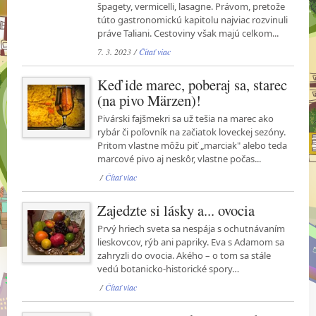
špagety, vermicelli, lasagne. Právom, pretože
túto gastronomickú kapitolu najviac rozvinuli
práve Taliani. Cestoviny však majú celkom...
7. 3. 2023 /
Čítať viac
Keď ide marec, poberaj sa, starec
(na pivo Märzen)!
Pivárski fajšmekri sa už tešia na marec ako
rybár či poľovník na začiatok loveckej sezóny.
Pritom vlastne môžu piť „marciak" alebo teda
marcové pivo aj neskôr, vlastne počas...
/
Čítať viac
Zajedzte si lásky a... ovocia
Prvý hriech sveta sa nespája s ochutnávaním
lieskovcov, rýb ani papriky. Eva s Adamom sa
zahryzli do ovocia. Akého – o tom sa stále
vedú botanicko-historické spory…
/
Čítať viac