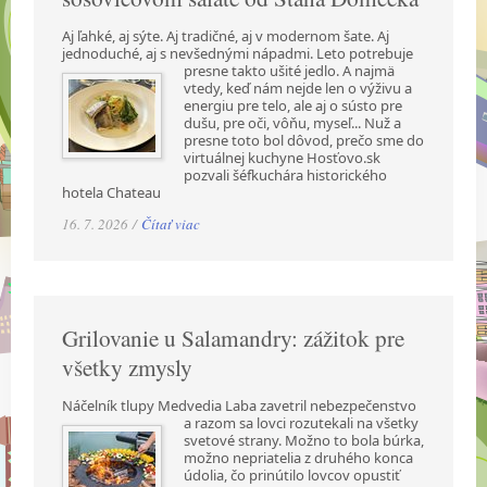
Aj ľahké, aj sýte. Aj tradičné, aj v modernom šate. Aj
jednoduché, aj s nevšednými nápadmi.
Leto potrebuje
presne takto ušité jedlo. A najmä
vtedy, keď nám nejde len o výživu a
energiu pre telo, ale aj o sústo pre
dušu, pre oči, vôňu, myseľ... Nuž a
presne toto bol dôvod, prečo sme do
virtuálnej kuchyne Hosťovo.sk
pozvali šéfkuchára historického
hotela Chateau
16. 7. 2026 /
Čítať viac
Grilovanie u Salamandry: zážitok pre
všetky zmysly
Náčelník tlupy Medvedia Laba zavetril nebezpečenstvo
a razom sa lovci rozutekali na všetky
svetové strany. Možno to bola búrka,
možno nepriatelia z druhého konca
údolia, čo prinútilo lovcov opustiť