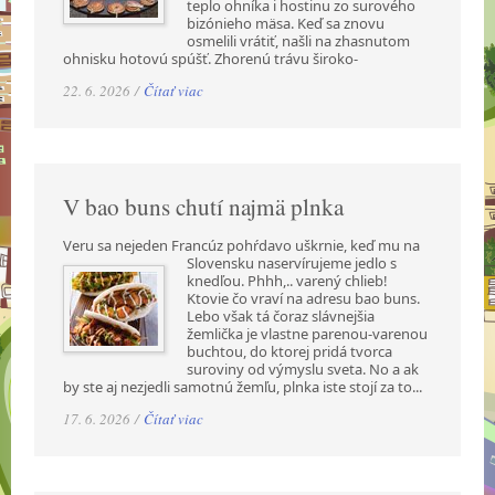
teplo ohníka i hostinu zo surového
bizónieho mäsa. Keď sa znovu
osmelili vrátiť, našli na zhasnutom
ohnisku hotovú spúšť. Zhorenú trávu široko-
22. 6. 2026 /
Čítať viac
V bao buns chutí najmä plnka
Veru sa nejeden Francúz pohŕdavo uškrnie, keď mu na
Slovensku naservírujeme jedlo s
knedľou. Phhh,.. varený chlieb!
Ktovie čo vraví na adresu bao buns.
Lebo však tá čoraz slávnejšia
žemlička je vlastne parenou-varenou
buchtou, do ktorej pridá tvorca
suroviny od výmyslu sveta. No a ak
by ste aj nezjedli samotnú žemľu, plnka iste stojí za to...
17. 6. 2026 /
Čítať viac