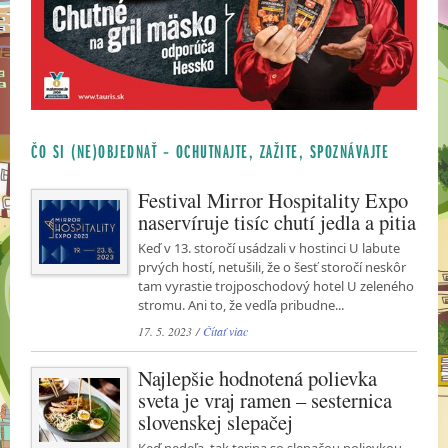
ČO SI (NE)OBJEDNAŤ – OCHUTNAJTE, ZAŽITE, SPOZNÁVAJTE
Festival Mirror Hospitality Expo
naservíruje tisíc chutí jedla a pitia
Keď v 13. storočí usádzali v hostinci U labute
prvých hostí, netušili, že o šesť storočí neskôr
tam vyrastie trojposchodový hotel U zeleného
stromu. Ani to, že vedľa pribudne...
17. 5. 2023 /
Čítať viac
Najlepšie hodnotená polievka
sveta je vraj ramen – sesternica
slovenskej slepačej