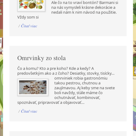
Ale čo na to vraví bontón? Barmani si
na nás vymysleli krásne dekorácie a
nedali nám k nim návod na použitie.
Vždy som si
/
Čítať viac
Omrvinky zo stola
Čo a komu? Kto a pre koho? Kde a kedy? A
predovšetkým ako a z čoho? Desiatky, stovky,
tisícky…
omrviniek robia gastronómiu
takou pestrou, chutnou a
zaujímavou. Aj keby sme na svete
boli navždy, stále máme čo
ochutnávať, kombinovať,
spoznávať, pripravovať a objavovať…
/
Čítať viac