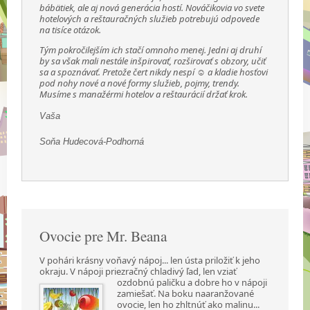
bábätiek, ale aj nová generácia hostí. Nováčikovia vo svete
hotelových a reštauračných služieb potrebujú odpovede
na tisíce otázok.
Tým pokročilejším ich stačí omnoho menej. Jedni aj druhí
by sa však mali nestále inšpirovať, rozširovať s obzory, učiť
sa a spoznávať. Pretože čert nikdy nespí ☺ a kladie hosťovi
pod nohy nové a nové formy služieb, pojmy, trendy.
Musíme s manažérmi hotelov a reštaurácií držať krok.
Vaša
Soňa Hudecová-Podhorná
Ovocie pre Mr. Beana
V pohári krásny voňavý nápoj... len ústa priložiť k jeho
okraju. V nápoji priezračný chladivý ľad,
len vziať
ozdobnú paličku a dobre ho v nápoji
zamiešať. Na boku naaranžované
ovocie, len ho zhltnúť ako malinu...