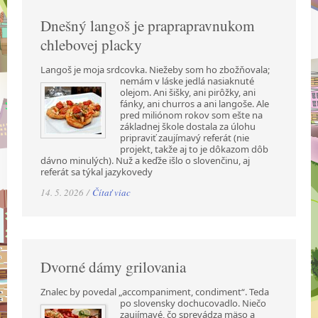
Dnešný langoš je praprapravnukom
chlebovej placky
Langoš je moja srdcovka. Niežeby som ho zbožňovala;
nemám v láske jedlá nasiaknuté
olejom. Ani šišky, ani pirôžky, ani
fánky, ani churros a ani langoše. Ale
pred miliónom rokov som ešte na
základnej škole dostala za úlohu
pripraviť zaujímavý referát (nie
projekt, takže aj to je dôkazom dôb
dávno minulých). Nuž a keďže išlo o slovenčinu, aj
referát sa týkal jazykovedy
14. 5. 2026 /
Čítať viac
Dvorné dámy grilovania
Znalec by povedal „accompaniment, condiment“. Teda
po slovensky dochucovadlo. Niečo
zaujímavé, čo sprevádza mäso a