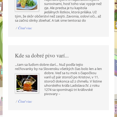
surovinami, hosť toho viac vypije než
zje. Ale predsa je tu kapitola
jedálnych lístkov, ktorá priláka. Už
tým, že skôr občerství než zasýti. Zavonia, osloví oči... až
sa začnú slinky zbiehať. A tak sme tentoraz do
/
Čítať viac
Kde sa dobré pivo varí...
...tam sa ľuďom dobre darí… Nuž podľa tejto
rečňovanky by na Slovensku všetkých čias bolo len a
len
dobre. Veď sa tu mok s čiapočkou
varil už pár storočí po Kristovi, v 11.
storočí dokonca už z chmeľu. V listine
uhorského kráľa Ladislava IV. z roku
1274 sa spomínajú tri kráľovské
pivovary –
/
Čítať viac