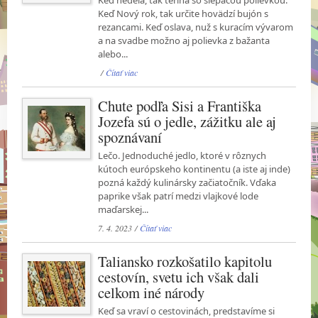
Keď nedeľa, tak terina so slepačou polievkou.
Keď Nový rok, tak určite hovädzí bujón s
rezancami. Keď oslava, nuž s kuracím vývarom
a na svadbe možno aj polievka z bažanta
alebo...
/
Čítať viac
Chute podľa Sisi a Františka
Jozefa sú o jedle, zážitku ale aj
spoznávaní
Lečo. Jednoduché jedlo, ktoré v rôznych
kútoch európskeho kontinentu (a iste aj inde)
pozná každý kulinársky začiatočník. Vďaka
paprike však patrí medzi vlajkové lode
maďarskej...
7. 4. 2023 /
Čítať viac
Taliansko rozkošatilo kapitolu
cestovín, svetu ich však dali
celkom iné národy
Keď sa vraví o cestovinách, predstavíme si