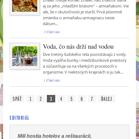
Znalec miluje koňak. Znalec nad znalcov siaha
aj za jeho „mladším bratom" – armaňakom. Vie
ale, že v skutočnosti je starší. Prvá písomné
zmienka o armaňaku-armagnacu nesie
dátum...
/
Čítať viac
Voda, čo nás drží nad vodou
Dve tretiny ľudského tela pozostávajú z vody.
Voda vypĺňa bunky i medzibunkové priestory
a zúčastňuje sa na všetkých procesoch v
organizme. V niektorých krajinách si ju tak...
/
Čítať viac
SPÄŤ
1
2
3
4
5
6
7
ĎALEJ
EDITORIÁL
Milí hostia hotelov a reštaurácii,