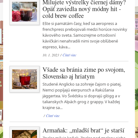
Milujete výstrelky čiernej dámy?
Opäť zaviedla nový módny hit -
cold brew coffee
Ešte si pamätám časy, keď sa aeropress a
frenchpress prebojovali medzi horúce novinky
kávového sveta. Samozrejme ortodoxní
kávičkári nenahradili nimi svoje obľúbené
espreso, káva...
10. 1. 2023 /
Čítať viac
Všade sa bránia zime po svojom,
Slovensko aj hriatym
Studené Anglicko sa zohreje čajom o piatej,
Nemci popíjajú eierpunsch a Rakúšania
jäggertea. Vo Švédsku si doprajú glögg a v
talianskych Alpách grog z grappy. V každej
krajine sa...
/
Čítať viac
Armaňak: „mladší brat“ je starší