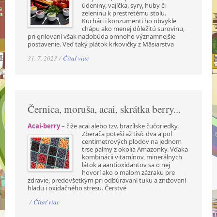
údeniny, vajíčka, syry, huby či
zeleninu k prestretému stolu.
Kuchári i konzumenti ho obvykle
chápu ako menej dôležitú surovinu,
pri grilovaní však nadobúda omnoho významnejšie
postavenie. Veď taký plátok krkovičky z Mäsiarstva
31. 7. 2023 /
Čítať viac
Černica, moruša, acai, skrátka berry...
Acai-berry
– čiže acai alebo tzv. brazílske čučoriedky.
Zberača poteší až tisíc dva a pol
centimetrových plodov na jednom
trse palmy z okolia Amazonky. Vďaka
kombinácii vitamínov, minerálnych
látok a aantioxidantov sa o nej
hovorí ako o malom zázraku pre
zdravie, predovšetkým pri odbúravaní tuku a znižovaní
hladu i oxidačného stresu. Čerstvé
/
Čítať viac