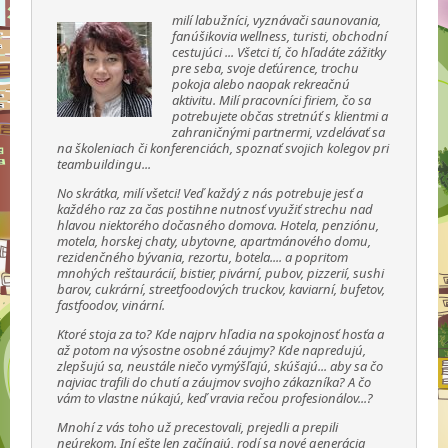
milí labužníci, vyznávači saunovania,
fanúšikovia wellness, turisti, obchodní
cestujúci ... Všetci tí, čo hľadáte zážitky
pre seba, svoje deťúrence, trochu
pokoja alebo naopak rekreačnú
aktivitu. Milí pracovníci firiem, čo sa
potrebujete občas stretnúť s klientmi a
zahraničnými partnermi, vzdelávať sa
na školeniach či konferenciách, spoznať svojich kolegov pri
teambuildingu...
No skrátka, milí všetci! Veď každý z nás potrebuje jesť a
každého raz za čas postihne nutnosť využiť strechu nad
hlavou niektorého dočasného domova. Hotela, penziónu,
motela, horskej chaty, ubytovne, apartmánového domu,
rezidenčného bývania, rezortu, botela.... a popritom
mnohých reštaurácií, bistier, pivární, pubov, pizzerií, sushi
barov, cukrární, streetfoodových truckov, kaviarní, bufetov,
fastfoodov, vinární.
Ktoré stoja za to? Kde najprv hľadia na spokojnosť hosťa a
až potom na výsostne osobné záujmy? Kde napredujú,
zlepšujú sa, neustále niečo vymýšľajú, skúšajú... aby sa čo
najviac trafili do chutí a záujmov svojho zákazníka? A čo
vám to vlastne núkajú, keď vravia rečou profesionálov...?
Mnohí z vás toho už precestovali, prejedli a prepili
neúrekom. Iní ešte len začínajú, rodí sa nové generácia