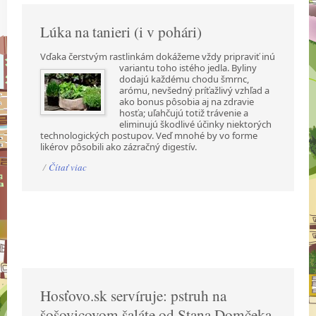
Lúka na tanieri (i v pohári)
Vďaka čerstvým rastlinkám dokážeme vždy pripraviť inú
variantu toho istého jedla. Byliny
dodajú každému chodu šmrnc,
arómu, nevšedný príťažlivý vzhľad a
ako bonus pôsobia aj na zdravie
hosťa; uľahčujú totiž trávenie a
eliminujú škodlivé účinky niektorých
technologických postupov. Veď mnohé by vo forme
likérov pôsobili ako zázračný digestív.
/
Čítať viac
Hosťovo.sk servíruje: pstruh na
šošovicovom šaláte od Stana Domčeka