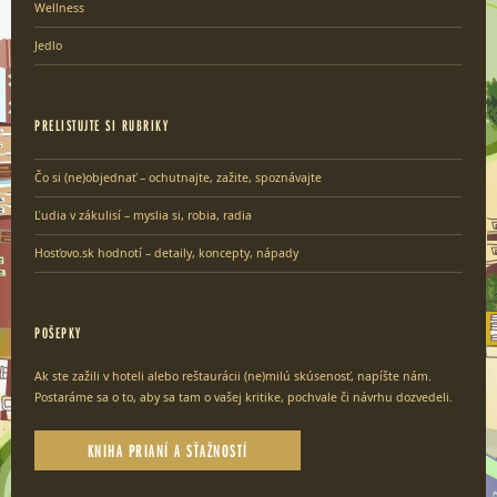
Wellness
Jedlo
PRELISTUJTE SI RUBRIKY
Čo si (ne)objednať – ochutnajte, zažite, spoznávajte
Ľudia v zákulisí – myslia si, robia, radia
Hosťovo.sk hodnotí – detaily, koncepty, nápady
POŠEPKY
Ak ste zažili v hoteli alebo reštaurácii (ne)milú skúsenosť, napíšte nám.
Postaráme sa o to, aby sa tam o vašej kritike, pochvale či návrhu dozvedeli.
KNIHA PRIANÍ A SŤAŽNOSTÍ