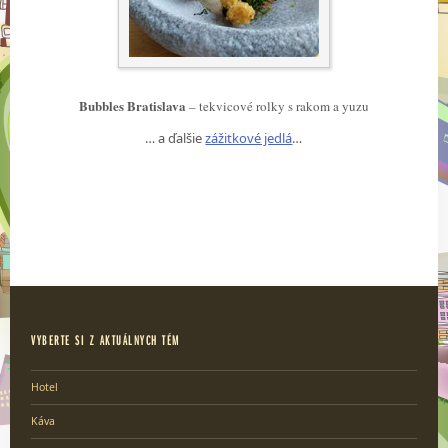
Bubbles Bratislava
– tekvicové rolky s rakom a yuzu
… a ďalšie
zážitkové jedlá
…
VYBERTE SI Z AKTUÁLNYCH TÉM
Hotel
Káva