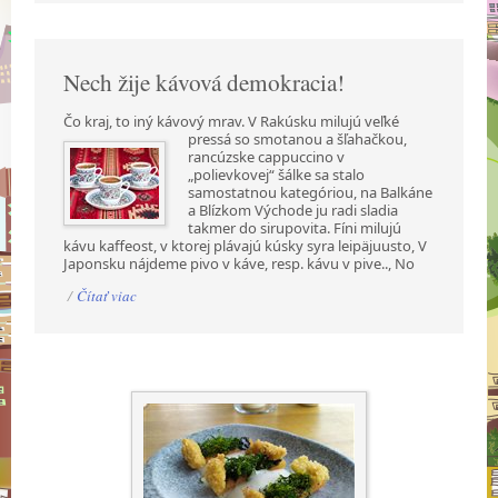
Nech žije kávová demokracia!
Čo kraj, to iný kávový mrav. V Rakúsku milujú veľké
pressá so smotanou a šľahačkou,
rancúzske cappuccino v
„polievkovej“ šálke sa stalo
samostatnou kategóriou, na Balkáne
a Blízkom Východe ju radi sladia
takmer do sirupovita. Fíni milujú
kávu kaffeost, v ktorej plávajú kúsky syra leipäjuusto, V
Japonsku nájdeme pivo v káve, resp. kávu v pive.., No
/
Čítať viac