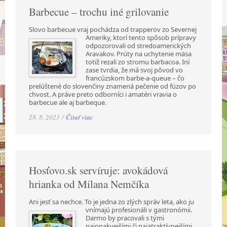
Barbecue – trochu iné grilovanie
Slovo barbecue vraj pochádza od trapperov zo Severnej
Ameriky, ktorí tento spôsob prípravy
odpozorovali od stredoamerických
Aravakov. Prúty na uchytenie mäsa
totiž rezali zo stromu barbacoa. Iní
zase tvrdia, že má svoj pôvod vo
francúzskom barbe-a-queue – čo
prelúštené do slovenčiny znamená pečenie od fúzov po
chvost. A práve preto odborníci i amatéri vravia o
barbecue ale aj barbeque.
28. 8. 2023 /
Čítať viac
Hosťovo.sk servíruje: avokádová
hrianka od Milana Nemčíka
Ani jesť sa nechce. To je jedna zo zlých správ leta, ako ju
vnímajú profesionáli v gastronómii.
Darmo by pracovali s tými
najonakvejšími či najatraktívnejšími