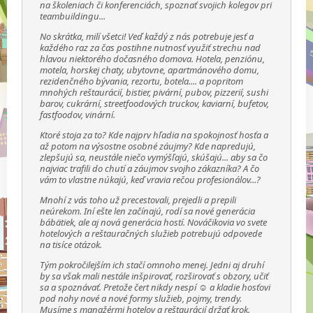
na školeniach či konferenciách, spoznať svojich kolegov pri
teambuildingu...
No skrátka, milí všetci! Veď každý z nás potrebuje jesť a
každého raz za čas postihne nutnosť využiť strechu nad
hlavou niektorého dočasného domova. Hotela, penziónu,
motela, horskej chaty, ubytovne, apartmánového domu,
rezidenčného bývania, rezortu, botela.... a popritom
mnohých reštaurácií, bistier, pivární, pubov, pizzerií, sushi
barov, cukrární, streetfoodových truckov, kaviarní, bufetov,
fastfoodov, vinární.
Ktoré stoja za to? Kde najprv hľadia na spokojnosť hosťa a
až potom na výsostne osobné záujmy? Kde napredujú,
zlepšujú sa, neustále niečo vymýšľajú, skúšajú... aby sa čo
najviac trafili do chutí a záujmov svojho zákazníka? A čo
vám to vlastne núkajú, keď vravia rečou profesionálov...?
Mnohí z vás toho už precestovali, prejedli a prepili
neúrekom. Iní ešte len začínajú, rodí sa nové generácia
bábätiek, ale aj nová generácia hostí. Nováčikovia vo svete
hotelových a reštauračných služieb potrebujú odpovede
na tisíce otázok.
Tým pokročilejším ich stačí omnoho menej. Jedni aj druhí
by sa však mali nestále inšpirovať, rozširovať s obzory, učiť
sa a spoznávať. Pretože čert nikdy nespí ☺ a kladie hosťovi
pod nohy nové a nové formy služieb, pojmy, trendy.
Musíme s manažérmi hotelov a reštaurácií držať krok.