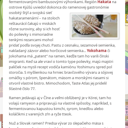
fermentovanými bambusovými výhonkami. Región
Hakata
na
ostrove Kjúšú uviedol dokonca do ramenovej gastronómie
osobitý štýl a svojskú sieť
hakataramenární – na stoloch
reštaurácií čakajú v miskách
rôzne suroviny, aby si ich hosť
do polievky s mimoriadne
tenkými rezancami mohol
pridať podľa svojej chuti. Pastu z cesnaku, sezamové semienka,
nakladaný zázvor alebo horčicové semienka...
Yokohama
či
Jokohama má „patent“ na ramen, keďže tam ho varili čínski
imigranti. Keď sa ale vraví o tomto type polievky, majú majstri
paličiek na mysli recept vodiča kamiónu Yoshimuru spred pol
storočia. S myšlienkou na hrniec bravčového vývaru a sójovej
omáčky s pórom, špenátom, mäsom a morskými riasami si
otvoril vlastné bistro. Mimochodom, Taste Atlas jej pridelil
šťastné číslo 77.
Ramen jedávajú aj v Číne a veľmi obľúbený je v Kórei, tam ho
volajú ramyeon a pripravujú na vlastné spôsoby, napríklad, s
fermentovanou kapustou kimchi, syrom, knedľou alebo
koláčikmi z varených zŕn a ryže tteok.
Nuž a Slovak ramen? Predsa vývar zo slepačieho mäsa s