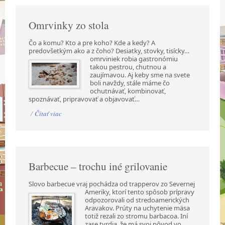
Omrvinky zo stola
Čo a komu? Kto a pre koho? Kde a kedy? A
predovšetkým ako a z čoho? Desiatky, stovky,
tisícky…
omrviniek robia gastronómiu
takou pestrou, chutnou a
zaujímavou. Aj keby sme na svete
boli navždy, stále máme čo
ochutnávať, kombinovať,
spoznávať, pripravovať a objavovať…
/
Čítať viac
Barbecue – trochu iné grilovanie
Slovo barbecue vraj pochádza od trapperov zo Severnej
Ameriky, ktorí tento spôsob prípravy
odpozorovali od stredoamerických
Aravakov. Prúty na uchytenie mäsa
totiž rezali zo stromu barbacoa. Iní
zase tvrdia, že má svoj pôvod vo