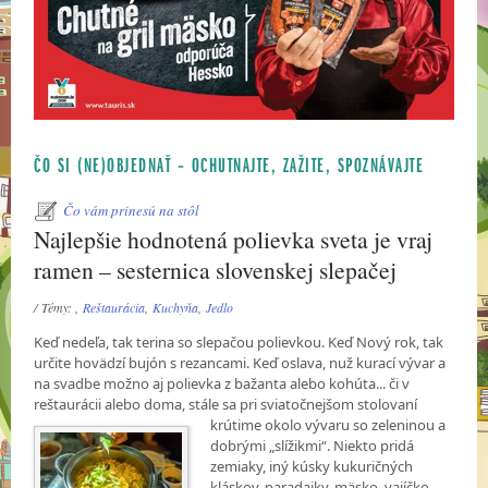
ČO SI (NE)OBJEDNAŤ – OCHUTNAJTE, ZAŽITE, SPOZNÁVAJTE
Čo vám prinesú na stôl
Najlepšie hodnotená polievka sveta je vraj
ramen – sesternica slovenskej slepačej
/ Témy: ,
Reštaurácia
,
Kuchyňa
,
Jedlo
Keď nedeľa, tak terina so slepačou polievkou. Keď Nový rok, tak
určite hovädzí bujón s rezancami. Keď oslava, nuž kurací vývar a
na svadbe možno aj polievka z bažanta alebo kohúta... či v
reštaurácii alebo doma, stále sa pri sviatočnejšom stolovaní
krútime okolo vývaru
so zeleninou a
dobrými „slížikmi“. Niekto pridá
zemiaky, iný kúsky kukuričných
kláskov, paradajky, mäsko, vajíčko...