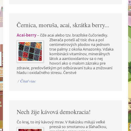
Černica, moruša, acai, skrátka berry...
Acai-berry
– čiže acai alebo tzv. brazílske čučoriedky.
Zberača poteší až tisíc dva a pol
centimetrových plodov na jednom
trse palmy z okolia Amazonky. Vďaka
kombinácii vitamínov, minerálnych
látok a aantioxidantov sa o nej
hovorí ako o malom zázraku pre
zdravie, predovšetkým pri odbúravaní tuku a znižovaní
hladu i oxidačného stresu. Čerstvé
/
Čítať viac
Nech žije kávová demokracia!
Čo kraj, to iný kávový mrav. V Rakúsku milujú veľké
pressá so smotanou a šľahačkou,