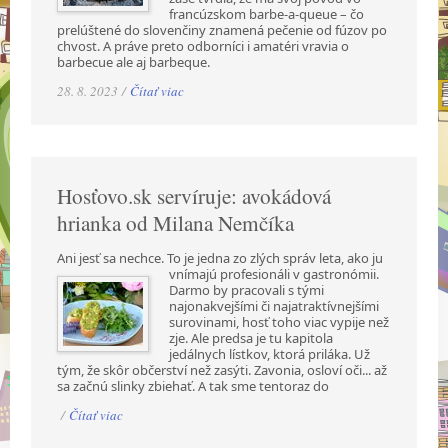
francúzskom barbe-a-queue – čo
prelúštené do slovenčiny znamená pečenie od fúzov po
chvost. A práve preto odborníci i amatéri vravia o
barbecue ale aj barbeque.
28. 8. 2023 /
Čítať viac
Hosťovo.sk servíruje: avokádová
hrianka od Milana Nemčíka
Ani jesť sa nechce. To je jedna zo zlých správ leta, ako ju
vnímajú profesionáli v gastronómii.
Darmo by pracovali s tými
najonakvejšími či najatraktívnejšími
surovinami, hosť toho viac vypije než
zje. Ale predsa je tu kapitola
jedálnych lístkov, ktorá priláka. Už
tým, že skôr občerství než zasýti. Zavonia, osloví oči... až
sa začnú slinky zbiehať. A tak sme tentoraz do
/
Čítať viac