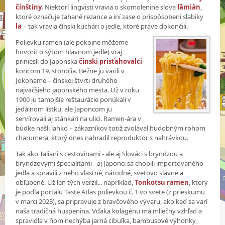
čínštiny
. Niektorí lingvisti vravia o skomolenine slova
lāmiàn
,
ktoré označuje ťahané rezance a iní zase o prispôsobení slabiky
la
– tak vravia čínski kuchári o jedle, ktoré práve dokončili.
Polievku ramen (ale pokojne môžeme
hovoriť o sýtom hlavnom jedle) vraj
priniesli do Japonska
čínski prisťahovalci
koncom 19. storočia. Bežne ju varili v
Jokohame – čínskej štvrti druhého
najväčšieho japonského mesta. Už v roku
1900 ju tamojšie reštaurácie ponúkali v
jedálnom lístku, ale Japoncom ju
servírovali aj stánkari na ulici. Ramen-ára v
búdke našli ľahko – zákazníkov totiž zvolával hudobným rohom
charumera, ktorý dnes nahradil reproduktor s nahrávkou.
Tak ako Taliani s cestovinami - ale aj Slováci s bryndzou a
bryndzovými špecialitami - aj Japonci sa chopili importovaného
jedla a spravili z neho vlastné, národné, svetovo slávne a
obľúbené. Už len tých verzií... napríklad,
Tonkotsu ramen
, ktorý
je podľa portálu Taste Atlas polievkou č. 1 vo svete (z prieskumu
v marci 2023), sa pripravuje z bravčového vývaru, ako keď sa varí
naša tradičná huspenina. Vďaka kolagénu má mliečny vzhľad a
spravidla v ňom nechýba jarná cibuľka, bambusové výhonky,