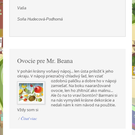
Vaša
Soňa Hudecová-Podhorná
Ovocie pre Mr. Beana
V pohári krásny voňavý nápoj... len ústa priložiť k jeho
okraju. V nápoji priezračný chladivý ľad,
len vziať
ozdobnú paličku a dobre ho v nápoji
zamiešať. Na boku naaranžované
ovocie, len ho zhltnúť ako malinu...
Ale čo na to vraví bontón? Barmani si
na nás vymysleli krásne dekorácie a
nedali nám k nim návod na použitie.
Vždy som si
/
Čítať viac