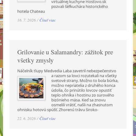
virtuálnej kuchyne Hosťovo.sk
pozvali šéfkuchára historického
hotela Chateau
16. 7. 2026 /
Čítať viac
Grilovanie u Salamandry: zážitok pre
všetky zmysly
Náčelník tlupy Medvedia Laba zavetril nebezpečenstvo
a razom sa lovci rozutekali na všetky
svetové strany. Možno to bola búrka,
možno nepriatelia z druhého konca
údolia, čo prinútilo lovcov opustiť
teplo ohníka i hostinu zo surového
bizónieho mäsa. Keď sa znovu
osmelili vrátiť, našli na zhasnutom
ohnisku hotovú spúšť. Zhorenú trávu široko-
22. 6. 2026 /
Čítať viac