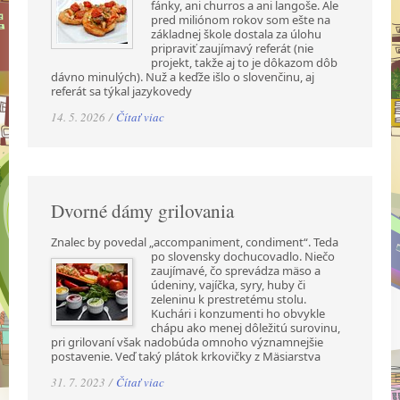
fánky, ani churros a ani langoše. Ale
pred miliónom rokov som ešte na
základnej škole dostala za úlohu
pripraviť zaujímavý referát (nie
projekt, takže aj to je dôkazom dôb
dávno minulých). Nuž a keďže išlo o slovenčinu, aj
referát sa týkal jazykovedy
14. 5. 2026 /
Čítať viac
Dvorné dámy grilovania
Znalec by povedal „accompaniment, condiment“. Teda
po slovensky dochucovadlo. Niečo
zaujímavé, čo sprevádza mäso a
údeniny, vajíčka, syry, huby či
zeleninu k prestretému stolu.
Kuchári i konzumenti ho obvykle
chápu ako menej dôležitú surovinu,
pri grilovaní však nadobúda omnoho významnejšie
postavenie. Veď taký plátok krkovičky z Mäsiarstva
31. 7. 2023 /
Čítať viac