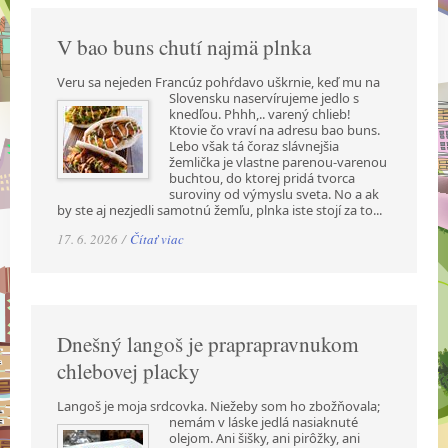
V bao buns chutí najmä plnka
Veru sa nejeden Francúz pohŕdavo uškrnie, keď mu na
Slovensku naservírujeme jedlo s
knedľou. Phhh,.. varený chlieb!
Ktovie čo vraví na adresu bao buns.
Lebo však tá čoraz slávnejšia
žemlička je vlastne parenou-varenou
buchtou, do ktorej pridá tvorca
suroviny od výmyslu sveta. No a ak
by ste aj nezjedli samotnú žemľu, plnka iste stojí za to...
17. 6. 2026 /
Čítať viac
Dnešný langoš je praprapravnukom
chlebovej placky
Langoš je moja srdcovka. Niežeby som ho zbožňovala;
nemám v láske jedlá nasiaknuté
olejom. Ani šišky, ani pirôžky, ani