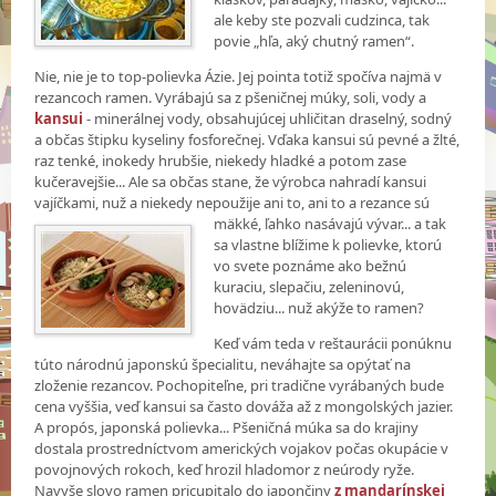
ale keby ste pozvali cudzinca, tak
povie „hľa, aký chutný ramen“.
Nie, nie je to top-polievka Ázie. Jej pointa totiž spočíva najmä v
rezancoch ramen. Vyrábajú sa z pšeničnej múky, soli, vody a
kansui
- minerálnej vody, obsahujúcej uhličitan draselný, sodný
a občas štipku kyseliny fosforečnej. Vďaka kansui sú pevné a žlté,
raz tenké, inokedy hrubšie, niekedy hladké a potom zase
kučeravejšie... Ale sa občas stane, že výrobca nahradí kansui
vajíčkami, nuž a niekedy nepoužije ani to, ani to a rezance sú
mäkké, ľahko
nasávajú vývar... a tak
sa vlastne blížime k polievke, ktorú
vo svete poznáme ako bežnú
kuraciu, slepačiu, zeleninovú,
hovädziu... nuž akýže to ramen?
Keď vám teda v reštaurácii ponúknu
túto národnú japonskú špecialitu, neváhajte sa opýtať na
zloženie rezancov. Pochopiteľne, pri tradične vyrábaných bude
cena vyššia, veď kansui sa často dováža až z mongolských jazier.
A propós, japonská polievka... Pšeničná múka sa do krajiny
dostala prostredníctvom amerických vojakov počas okupácie v
povojnových rokoch, keď hrozil hladomor z neúrody ryže.
Navyše slovo ramen pricupitalo do japončiny
z mandarínskej