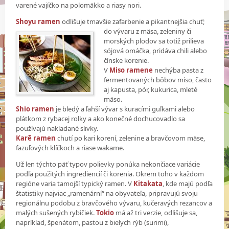
varené vajíčko na polomäkko a riasy nori.
Shoyu ramen
odlišuje tmavšie zafarbenie a pikantnejšia chuť;
do vývaru z mäsa, zeleniny či
morských plodov sa totiž prilieva
sójová omáčka, pridáva chili alebo
čínske korenie.
V
Miso ramene
nechýba pasta z
fermentovaných bôbov miso, často
aj kapusta, pór, kukurica, mleté
mäso.
Shio ramen
je bledý a ľahší vývar s kuracími guľkami alebo
plátkom z rybacej rolky a ako konečné dochucovadlo sa
používajú nakladané slivky.
Karē ramen
chutí po kari korení, zelenine a bravčovom mäse,
fazuľových klíčkoch a riase wakame.
Už len týchto päť typov polievky ponúka nekončiace variácie
podľa použitých ingrediencií či korenia. Okrem toho v každom
regióne varia tamojší typický ramen. V
Kitakata
, kde majú podľa
štatistiky najviac „ramenární“ na obyvateľa, pripravujú svoju
regionálnu podobu z bravčového vývaru, kučeravých rezancov a
malých sušených rybičiek.
Tokio
má až tri verzie, odlišuje sa,
napríklad, špenátom, pastou z bielych rýb (surimi),