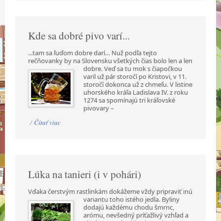
Kde sa dobré pivo varí...
...tam sa ľuďom dobre darí… Nuž podľa tejto
rečňovanky by na Slovensku všetkých čias bolo len a
len
dobre. Veď sa tu mok s čiapočkou
varil už pár storočí po Kristovi, v 11.
storočí dokonca už z chmeľu. V listine
uhorského kráľa Ladislava IV. z roku
1274 sa spomínajú tri kráľovské
pivovary –
/
Čítať viac
Lúka na tanieri (i v pohári)
Vďaka čerstvým rastlinkám dokážeme vždy pripraviť inú
variantu toho istého jedla. Byliny
dodajú každému chodu šmrnc,
arómu, nevšedný príťažlivý vzhľad a