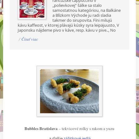
rancúzske cappuccino v
„polievkovej“ šálke sa stalo
samostatnou kategóriou, na Balkáne
a Blízkom Východe ju radi sladia
takmer do sirupovita. Fíni milujú
kávu kaffeost, v ktorej plávajú kúsky syra leipäjuusto, V
Japonsku nájdeme pivo v káve, resp. kávu v pive.., No
/
Čítať viac
Bubbles Bratislava
– tekvicové rolky s rakom a yuzu
… a ďalšie
zážitkové jedlá
…