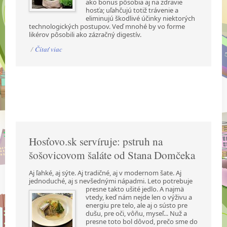
ako bonus pôsobia aj na zdravie
hosťa; uľahčujú totiž trávenie a
eliminujú škodlivé účinky niektorých
technologických postupov. Veď mnohé by vo forme
likérov pôsobili ako zázračný digestív.
/
Čítať viac
Hosťovo.sk servíruje: pstruh na
šošovicovom šaláte od Stana Domčeka
Aj ľahké, aj sýte. Aj tradičné, aj v modernom šate. Aj
jednoduché, aj s nevšednými nápadmi.
Leto potrebuje
presne takto ušité jedlo. A najmä
vtedy, keď nám nejde len o výživu a
energiu pre telo, ale aj o sústo pre
dušu, pre oči, vôňu, myseľ... Nuž a
presne toto bol dôvod, prečo sme do