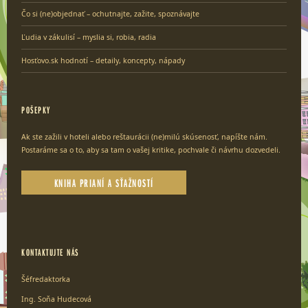
Čo si (ne)objednať – ochutnajte, zažite, spoznávajte
Ľudia v zákulisí – myslia si, robia, radia
Hosťovo.sk hodnotí – detaily, koncepty, nápady
POŠEPKY
Ak ste zažili v hoteli alebo reštaurácii (ne)milú skúsenosť, napíšte nám.
Postaráme sa o to, aby sa tam o vašej kritike, pochvale či návrhu dozvedeli.
KNIHA PRIANÍ A SŤAŽNOSTÍ
KONTAKTUJTE NÁS
Šéfredaktorka
Ing. Soňa Hudecová