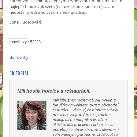
koreňovou zeleninou a tenkými rezancami. Hmmm, medzi sto
najlepších polievok sveta (na rozdiel od kapustnice) sa ani
nedostal, predsa ho však máme najradšej...
Soňa Hudecová ©
: 52223
návštevy
do rubriky
EDITORIÁL
Milí hostia hotelov a reštaurácii,
milí labužníci, vyznávači saunovania,
fanúšikovia wellness, turisti, obchodní
cestujúci ... Všetci tí, čo hľadáte zážitky
pre seba, svoje deťúrence, trochu
pokoja alebo naopak rekreačnú
aktivitu. Milí pracovníci firiem, čo sa
potrebujete občas stretnúť s klientmi a
zahraničnými partnermi, vzdelávať sa