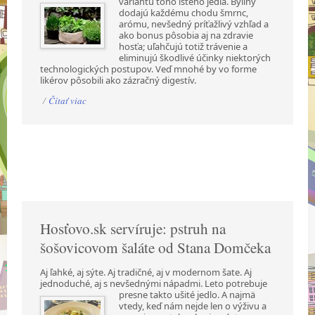
variantu toho istého jedla. Byliny
dodajú každému chodu šmrnc,
arómu, nevšedný príťažlivý vzhľad a
ako bonus pôsobia aj na zdravie
hosťa; uľahčujú totiž trávenie a
eliminujú škodlivé účinky niektorých
technologických postupov. Veď mnohé by vo forme
likérov pôsobili ako zázračný digestív.
/
Čítať viac
Hosťovo.sk servíruje: pstruh na
šošovicovom šaláte od Stana Domčeka
Aj ľahké, aj sýte. Aj tradičné, aj v modernom šate. Aj
jednoduché, aj s nevšednými nápadmi.
Leto potrebuje
presne takto ušité jedlo. A najmä
vtedy, keď nám nejde len o výživu a