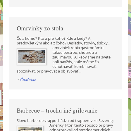
Omrvinky zo stola
Čo a komu? Kto a pre koho? Kde a kedy? A
predovšetkým ako a z čoho? Desiatky, stovky,
tisícky…
omrviniek robia gastronómiu
takou pestrou, chutnou a
zaujímavou. Aj keby sme na svete
boli navždy, stále máme čo
ochutnávať, kombinovať,
spoznávať, pripravovať a objavovať…
/
Čítať viac
Barbecue – trochu iné grilovanie
Slovo barbecue vraj pochádza od trapperov zo Severnej
Ameriky, ktorí tento spôsob prípravy
odpozorovali od stredoamerických