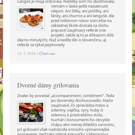
Langoš je moja srdcovka. Niežeby som ho zbožňovala;
nemám v láske jedlá nasiaknuté
olejom. Ani šišky, ani pirôžky, ani
fánky, ani churros a ani langoše. Ale
pred miliónom rokov som ešte na
základnej škole dostala za úlohu
pripraviť zaujímavý referát (nie
projekt, takže aj to je dôkazom dôb
dávno minulých). Nuž a keďže išlo o slovenčinu, aj
referát sa týkal jazykovedy
14. 5. 2026 /
Čítať viac
Dvorné dámy grilovania
Znalec by povedal „accompaniment, condiment“. Teda
po slovensky dochucovadlo. Niečo
zaujímavé, čo sprevádza mäso a
údeniny, vajíčka, syry, huby či
zeleninu k prestretému stolu.
Kuchári i konzumenti ho obvykle
chápu ako menej dôležitú surovinu,
pri grilovaní však nadobúda omnoho významnejšie
postavenie. Veď taký plátok krkovičky z Mäsiarstva