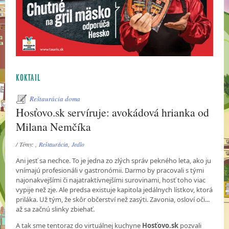
KOKTAIL
Reštaurácia doma
Hosťovo.sk servíruje: avokádová hrianka od
Milana Nemčíka
/ Témy: ,
Reštaurácia
,
Jedlo
Ani jesť sa nechce. To je jedna zo zlých správ pekného leta, ako ju
vnímajú profesionáli v gastronómii. Darmo by pracovali s tými
najonakvejšími či najatraktívnejšími surovinami, hosť toho viac
vypije než zje. Ale predsa existuje kapitola jedálnych lístkov, ktorá
priláka. Už tým, že skôr občerství než zasýti. Zavonia, osloví oči...
až sa začnú slinky zbiehať.
A tak sme tentoraz do virtuálnej kuchyne
Hosťovo.sk
pozvali