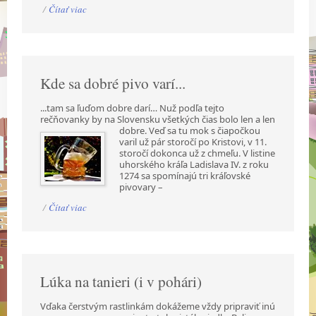
/
Čítať viac
Kde sa dobré pivo varí...
...tam sa ľuďom dobre darí… Nuž podľa tejto
rečňovanky by na Slovensku všetkých čias bolo len a
len
dobre. Veď sa tu mok s čiapočkou
varil už pár storočí po Kristovi, v 11.
storočí dokonca už z chmeľu. V listine
uhorského kráľa Ladislava IV. z roku
1274 sa spomínajú tri kráľovské
pivovary –
/
Čítať viac
Lúka na tanieri (i v pohári)
Vďaka čerstvým rastlinkám dokážeme vždy pripraviť inú