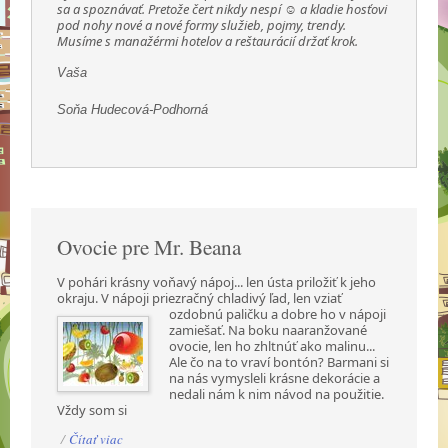
sa a spoznávať. Pretože čert nikdy nespí ☺ a kladie hosťovi
pod nohy nové a nové formy služieb, pojmy, trendy.
Musíme s manažérmi hotelov a reštaurácií držať krok.
Vaša
Soňa Hudecová-Podhorná
Ovocie pre Mr. Beana
V pohári krásny voňavý nápoj... len ústa priložiť k jeho
okraju. V nápoji priezračný chladivý ľad,
len vziať
ozdobnú paličku a dobre ho v nápoji
zamiešať. Na boku naaranžované
ovocie, len ho zhltnúť ako malinu...
Ale čo na to vraví bontón? Barmani si
na nás vymysleli krásne dekorácie a
nedali nám k nim návod na použitie.
Vždy som si
/
Čítať viac