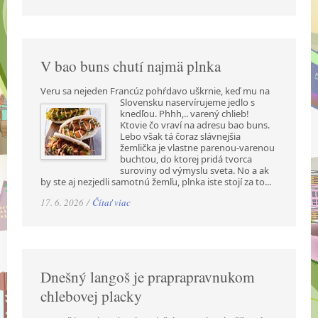
V bao buns chutí najmä plnka
Veru sa nejeden Francúz pohŕdavo uškrnie, keď mu na
Slovensku naservírujeme jedlo s
knedľou. Phhh,.. varený chlieb!
Ktovie čo vraví na adresu bao buns.
Lebo však tá čoraz slávnejšia
žemlička je vlastne parenou-varenou
buchtou, do ktorej pridá tvorca
suroviny od výmyslu sveta. No a ak
by ste aj nezjedli samotnú žemľu, plnka iste stojí za to...
17. 6. 2026 /
Čítať viac
Dnešný langoš je praprapravnukom
chlebovej placky