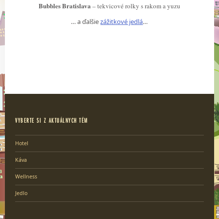
Bubbles Bratislava
– tekvicové rolky s rakom a yuzu
… a ďalšie
zážitkové jedlá
…
VYBERTE SI Z AKTUÁLNYCH TÉM
Hotel
Káva
Wellness
Jedlo