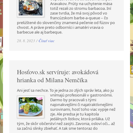
Aravakov. Prúty na uchytenie mäsa
totiž rezali zo stromu barbacoa. Iní
zase tvrdia, že má svoj pôvod vo
francúzskom barbe-a-queue – čo
prelúštené do slovenčiny znamená pečenie od fúzov po
chvost. A práve preto odborníci i amatéri vravia o
barbecue ale aj barbeque.
28. 8. 2023 /
Čítať viac
Hosťovo.sk servíruje: avokádová
hrianka od Milana Nemčíka
Ani jesť sa nechce. To je jedna zo zlých správ leta, ako ju
vnímajú profesionáli v gastronómii.
Darmo by pracovali s tými
najonakvejšími či najatraktívnejšími
surovinami, hosť toho viac vypije než
zje. Ale predsa je tu kapitola
jedálnych lístkov, ktorá priláka. Už
tým, že skôr občerství než zasýti. Zavonia, osloví oči... až
sa začnú slinky zbiehať. A tak sme tentoraz do