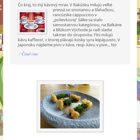
Čo kraj, to iný kávový mrav. V Rakúsku milujú veľké
pressá so smotanou a šľahačkou,
rancúzske cappuccino v
„polievkovej“ šálke sa stalo
samostatnou kategóriou, na Balkáne
a Blízkom Východe ju radi sladia
takmer do sirupovita. Fíni milujú
kávu kaffeost, v ktorej plávajú kúsky syra leipäjuusto, V
Japonsku nájdeme pivo v káve, resp. kávu v pive.., No
/
Čítať viac