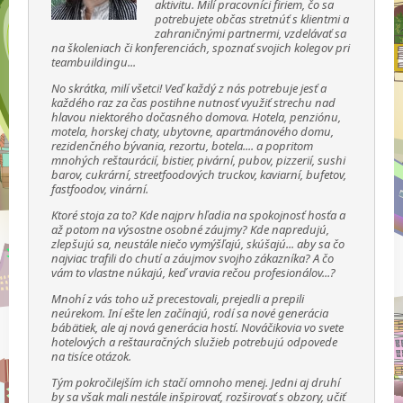
aktivitu. Milí pracovníci firiem, čo sa
potrebujete občas stretnúť s klientmi a
zahraničnými partnermi, vzdelávať sa
na školeniach či konferenciách, spoznať svojich kolegov pri
teambuildingu...
No skrátka, milí všetci! Veď každý z nás potrebuje jesť a
každého raz za čas postihne nutnosť využiť strechu nad
hlavou niektorého dočasného domova. Hotela, penziónu,
motela, horskej chaty, ubytovne, apartmánového domu,
rezidenčného bývania, rezortu, botela.... a popritom
mnohých reštaurácií, bistier, pivární, pubov, pizzerií, sushi
barov, cukrární, streetfoodových truckov, kaviarní, bufetov,
fastfoodov, vinární.
Ktoré stoja za to? Kde najprv hľadia na spokojnosť hosťa a
až potom na výsostne osobné záujmy? Kde napredujú,
zlepšujú sa, neustále niečo vymýšľajú, skúšajú... aby sa čo
najviac trafili do chutí a záujmov svojho zákazníka? A čo
vám to vlastne núkajú, keď vravia rečou profesionálov...?
Mnohí z vás toho už precestovali, prejedli a prepili
neúrekom. Iní ešte len začínajú, rodí sa nové generácia
bábätiek, ale aj nová generácia hostí. Nováčikovia vo svete
hotelových a reštauračných služieb potrebujú odpovede
na tisíce otázok.
Tým pokročilejším ich stačí omnoho menej. Jedni aj druhí
by sa však mali nestále inšpirovať, rozširovať s obzory, učiť