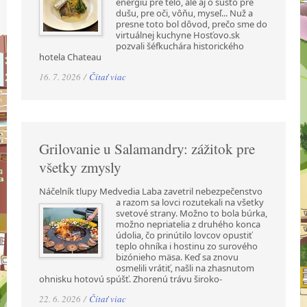
energiu pre telo, ale aj o sústo pre
dušu, pre oči, vôňu, myseľ... Nuž a
presne toto bol dôvod, prečo sme do
virtuálnej kuchyne Hosťovo.sk
pozvali šéfkuchára historického
hotela Chateau
16. 7. 2026 /
Čítať viac
Grilovanie u Salamandry: zážitok pre
všetky zmysly
Náčelník tlupy Medvedia Laba zavetril nebezpečenstvo
a razom sa lovci rozutekali na všetky
svetové strany. Možno to bola búrka,
možno nepriatelia z druhého konca
údolia, čo prinútilo lovcov opustiť
teplo ohníka i hostinu zo surového
bizónieho mäsa. Keď sa znovu
osmelili vrátiť, našli na zhasnutom
ohnisku hotovú spúšť. Zhorenú trávu široko-
22. 6. 2026 /
Čítať viac