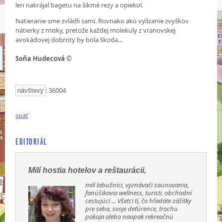
len nakrájal bagetu na šikmé rezy a opiekol.
Natieranie sme zvládli sami. Rovnako ako vylízanie zvyškov
nátierky z misky, pretože každej molekuly z vranovskej
avokádovej dobroty by bola škoda...
Soňa Hudecová ©
: 36004
návštevy
späť
EDITORIÁL
Milí hostia hotelov a reštaurácii,
milí labužníci, vyznávači saunovania,
fanúšikovia wellness, turisti, obchodní
cestujúci ... Všetci tí, čo hľadáte zážitky
pre seba, svoje deťúrence, trochu
pokoja alebo naopak rekreačnú