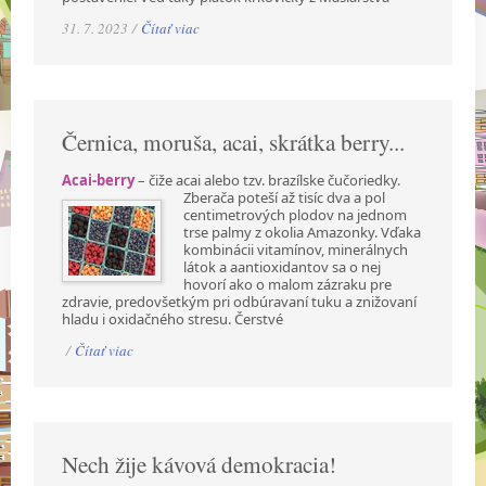
31. 7. 2023 /
Čítať viac
Černica, moruša, acai, skrátka berry...
Acai-berry
– čiže acai alebo tzv. brazílske čučoriedky.
Zberača poteší až tisíc dva a pol
centimetrových plodov na jednom
trse palmy z okolia Amazonky. Vďaka
kombinácii vitamínov, minerálnych
látok a aantioxidantov sa o nej
hovorí ako o malom zázraku pre
zdravie, predovšetkým pri odbúravaní tuku a znižovaní
hladu i oxidačného stresu. Čerstvé
/
Čítať viac
Nech žije kávová demokracia!