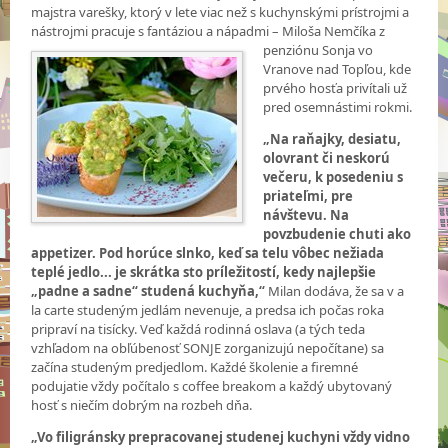
majstra varešky, ktorý v lete viac než s kuchynskými prístrojmi a
nástrojmi pracuje s fantáziou a nápadmi – Miloša Nemčíka z
penziónu Sonja vo
Vranove nad Topľou, kde
prvého hosťa privítali už
pred osemnástimi rokmi.
„Na raňajky, desiatu,
olovrant či neskorú
večeru, k posedeniu s
priateľmi, pre
návštevu. Na
povzbudenie chuti ako
appetizer. Pod horúce slnko, keď sa telu vôbec nežiada
teplé jedlo... je skrátka sto príležitostí, kedy najlepšie
„padne a sadne“ studená kuchyňa,“
Milan dodáva, že sa v a
la carte studeným jedlám nevenuje, a predsa ich počas roka
pripraví na tisícky. Veď každá rodinná oslava (a tých teda
vzhľadom na obľúbenosť SONJE zorganizujú nepočítane) sa
začína studeným predjedlom. Každé školenie a firemné
podujatie vždy počítalo s coffee breakom a každý ubytovaný
hosť s niečím dobrým na rozbeh dňa.
„Vo filigránsky prepracovanej studenej kuchyni vždy vidno