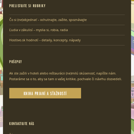
PRELISTUJTE SI RUBRIKY
Čo si (ne)objednať – ochutnajte, zažite, spoznávajte
Ľudia v zákulisí – myslia si, robia, radia
Hosťovo.sk hodnotí – detaily, koncepty, nápady
POŠEPKY
Ak ste zažili v hoteli alebo reštaurácii (ne)milú skúsenosť, napíšte nám.
Postaráme sa o to, aby sa tam o vašej kritike, pochvale či návrhu dozvedeli.
KNIHA PRIANÍ A SŤAŽNOSTÍ
KONTAKTUJTE NÁS