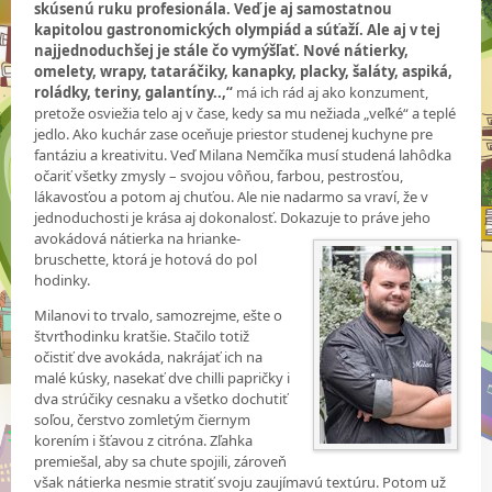
skúsenú ruku profesionála. Veď je aj samostatnou
kapitolou gastronomických olympiád a súťaží. Ale aj v tej
najjednoduchšej je stále čo vymýšľať. Nové nátierky,
omelety, wrapy, tataráčiky, kanapky, placky, šaláty, aspiká,
roládky, teriny, galantíny..,“
má ich rád aj ako konzument,
pretože osviežia telo aj v čase, kedy sa mu nežiada „veľké“ a teplé
jedlo. Ako kuchár zase oceňuje priestor studenej kuchyne pre
fantáziu a kreativitu. Veď Milana Nemčíka musí studená lahôdka
očariť všetky zmysly – svojou vôňou, farbou, pestrosťou,
lákavosťou a potom aj chuťou. Ale nie nadarmo sa vraví, že v
jednoduchosti je krása aj dokonalosť. Dokazuje to
práve jeho
avokádová nátierka na hrianke-
bruschette, ktorá je hotová do pol
hodinky.
Milanovi to trvalo, samozrejme, ešte o
štvrťhodinku kratšie. Stačilo totiž
očistiť dve avokáda, nakrájať ich na
malé kúsky, nasekať dve chilli papričky i
dva strúčiky cesnaku a všetko dochutiť
soľou, čerstvo zomletým čiernym
korením i šťavou z citróna. Zľahka
premiešal, aby sa chute spojili, zároveň
však nátierka nesmie stratiť svoju zaujímavú textúru. Potom už