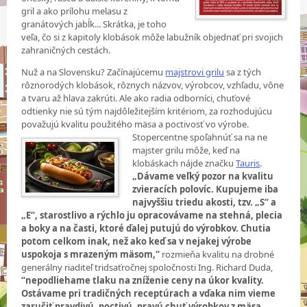
gril a ako prílohu melasu z
granátových jabĺk... Skrátka, je toho
veľa, čo si z kapitoly klobások môže labužník objednať pri svojich
zahraničných cestách.
Nuž a na Slovensku? Začínajúcemu
majstrovi grilu
sa z tých
rôznorodých klobások, rôznych názvov, výrobcov, vzhľadu, vône
a tvaru až hlava zakrúti. Ale ako radia odborníci, chuťové
odtienky nie sú tým najdôležitejším kritériom, za rozhodujúcu
považujú kvalitu použitého mäsa a poctivosť
vo výrobe.
Stopercentne spoľahnúť sa na ne
majster grilu môže, keď na
klobáskach nájde značku
Tauris
.
„Dávame veľký pozor na kvalitu
zvieracích polovíc. Kupujeme iba
najvyššiu triedu akosti, tzv. „S“ a
„E“, starostlivo a rýchlo ju opracovávame na stehná, plecia
a boky a na časti, ktoré ďalej putujú do výrobkov. Chutia
potom celkom inak, než ako keď sa v nejakej výrobe
uspokoja s mrazeným mäsom,“
rozmieňa kvalitu na drobné
generálny riaditeľ tridsaťročnej spoločnosti Ing. Richard Duda,
“nepodliehame tlaku na zníženie ceny na úkor kvality.
Ostávame pri tradičných receptúrach a vďaka nim vieme
zaručiť pravdivú, poctivú, pravú chuť výrobkov z mäsa.