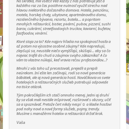
No skrátka, milí všetci! Veď každý z nás potrebuje jesť a
každého raz za čas postihne nutnosť využiť strechu nad
hlavou niektorého dočasného domova. Hotela, penziónu,
motela, horskej chaty, ubytovne, apartmánového domu,
rezidenčného bývania, rezortu, botela.... a popritom
mnohých reštaurácií, bistier, pivární, pubov, pizzerií, sushi
barov, cukrární, streetfoodových truckov, kaviarní, bufetov,
fastfoodov, vinární.
Ktoré stoja za to? Kde najprv hľadia na spokojnosť hosťa a
až potom na výsostne osobné záujmy? Kde napredujú,
zlepšujú sa, neustále niečo vymýšľajú, skúšajú... aby sa čo
najviac trafili do chutí a záujmov svojho zákazníka? A čo
vám to vlastne núkajú, keď vravia rečou profesionálov...?
Mnohí z vás toho už precestovali, prejedli a prepili
neúrekom. Iní ešte len začínajú, rodí sa nové generácia
bábätiek, ale aj nová generácia hostí. Nováčikovia vo svete
hotelových a reštauračných služieb potrebujú odpovede
na tisíce otázok.
Tým pokročilejším ich stačí omnoho menej. Jedni aj druhí
by sa však mali nestále inšpirovať, rozširovať s obzory, učiť
sa a spoznávať. Pretože čert nikdy nespí ☺ a kladie hosťovi
pod nohy nové a nové formy služieb, pojmy, trendy.
Musíme s manažérmi hotelov a reštaurácií držať krok.
Vaša