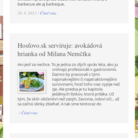
barbecue ale aj barbeque.
28. 8. 2023 /
Čítať viac
Hosťovo.sk servíruje: avokádová
hrianka od Milana Nemčíka
Ani jesť sa nechce. To je jedna zo zlých správ leta, ako ju
vnímajú profesionáli v gastronómii.
Darmo by pracovali s tými
najonakvejšími či najatraktívnejšími
surovinami, hosť toho viac vypije než
zje. Ale predsa je tu kapitola
jedálnych lístkov, ktorá priláka. Už
tým, že skôr občerství než zasýti. Zavonia, osloví oči... až
sa začnú slinky zbiehať. A tak sme tentoraz do
/
Čítať viac