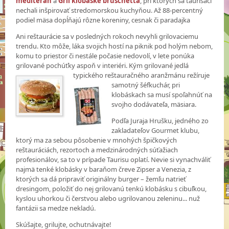
mediteran
a
Gril klobáske bruschetta
, pri ktorých sa taurisáci
nechali inšpirovať stredomorskou kuchyňou. Až 88-percentný
podiel mäsa dopĺňajú rôzne koreniny, cesnak či paradajka
Ani reštaurácie sa v posledných rokoch nevyhli grilovaciemu
trendu. Kto môže, láka svojich hostí na piknik pod holým nebom,
komu to priestor či nestále počasie nedovolí, v lete ponúka
grilované pochúťky aspoň v interiéri. Kým grilované jedlá
typického reštauračného aranžmánu
režíruje
samotný šéfkuchár, pri
klobáskach sa musí spoľahnúť na
svojho dodávateľa, mäsiara.
Podľa Juraja Hrušku, jedného zo
zakladateľov Gourmet klubu,
ktorý ma za sebou pôsobenie v mnohých špičkových
reštauráciách, rezortoch a medzinárodných súťažiach
profesionálov, sa to v prípade Taurisu oplatí. Nevie si vynachváliť
najmä tenké klobásky v baraňom čreve Zipser a Venezia, z
ktorých sa dá pripraviť originálny burger – žemľu natrieť
dresingom, položiť do nej grilovanú tenkú klobásku s cibuľkou,
kyslou uhorkou či čerstvou alebo ugrilovanou zeleninu... nuž
fantázii sa medze nekladú.
Skúšajte, grilujte, ochutnávajte!