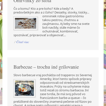
Omrvinky zo stola
Čo a komu? Kto a pre koho? Kde a kedy? A
predovšetkým ako a z čoho? Desiatky, stovky,
tisícky…
omrviniek robia gastronómiu
takou pestrou, chutnou a
zaujímavou. Aj keby sme na svete
boli navždy, stále máme čo
ochutnávať, kombinovať,
spoznávať, pripravovať a objavovať…
/
Čítať viac
Barbecue – trochu iné grilovanie
Slovo barbecue vraj pochádza od trapperov zo Severnej
Ameriky, ktorí tento spôsob prípravy
odpozorovali od stredoamerických
Aravakov. Prúty na uchytenie mäsa
totiž rezali zo stromu barbacoa. Iní
zase tvrdia, že má svoj pôvod vo
francúzskom barbe-a-queue – čo
prelúštené do slovenčiny znamená pečenie od fúzov po
chvost. A práve preto odborníci i amatéri vravia o