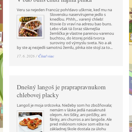
Veru sa nejeden Francúz pohŕdavo uškrnie, keď mu na
Slovensku naservírujeme jedlo s
knedľou. Phhh,.. varený chlieb!
Ktovie čo vraví na adresu bao buns.
Lebo však tá čoraz slávnejšia
žemlička je vlastne parenou-varenou
buchtou, do ktorej pridá tvorca
suroviny od výmyslu sveta. No a ak
by ste aj nezjedli samotnú žemľu, plnka iste stojí za to...
17. 6. 2026 /
Čítať viac
Dnešný langoš je praprapravnukom
chlebovej placky
Langoš je moja srdcovka. Niežeby som ho zbožňovala;
nemám v láske jedlá nasiaknuté
olejom. Ani šišky, ani pirôžky, ani
fánky, ani churros a ani langoše. Ale
pred miliónom rokov som ešte na
základnej škole dostala za úlohu