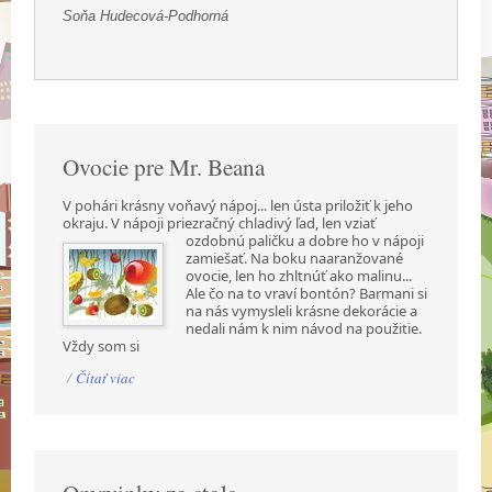
Soňa Hudecová-Podhorná
Ovocie pre Mr. Beana
V pohári krásny voňavý nápoj... len ústa priložiť k jeho
okraju. V nápoji priezračný chladivý ľad,
len vziať
ozdobnú paličku a dobre ho v nápoji
zamiešať. Na boku naaranžované
ovocie, len ho zhltnúť ako malinu...
Ale čo na to vraví bontón? Barmani si
na nás vymysleli krásne dekorácie a
nedali nám k nim návod na použitie.
Vždy som si
/
Čítať viac