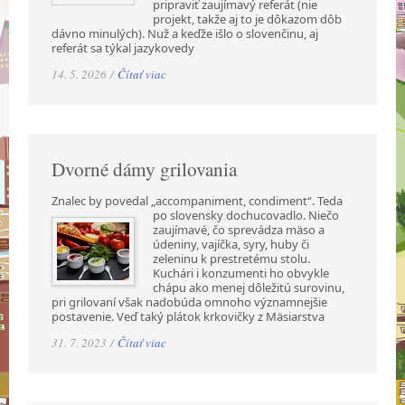
pripraviť zaujímavý referát (nie
projekt, takže aj to je dôkazom dôb
dávno minulých). Nuž a keďže išlo o slovenčinu, aj
referát sa týkal jazykovedy
14. 5. 2026 /
Čítať viac
Dvorné dámy grilovania
Znalec by povedal „accompaniment, condiment“. Teda
po slovensky dochucovadlo. Niečo
zaujímavé, čo sprevádza mäso a
údeniny, vajíčka, syry, huby či
zeleninu k prestretému stolu.
Kuchári i konzumenti ho obvykle
chápu ako menej dôležitú surovinu,
pri grilovaní však nadobúda omnoho významnejšie
postavenie. Veď taký plátok krkovičky z Mäsiarstva
31. 7. 2023 /
Čítať viac