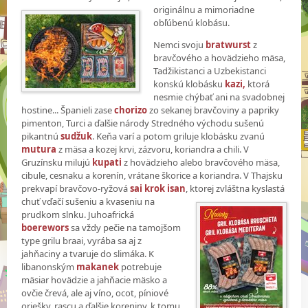
originálnu a mimoriadne
obľúbenú klobásu.
Nemci svoju
bratwurst
z
bravčového a hovädzieho mäsa,
Tadžikistanci a Uzbekistanci
konskú klobásku
kazi,
ktorá
nesmie chýbať ani na svadobnej
hostine... Španieli zase
chorizo
zo sekanej bravčoviny a papriky
pimenton, Turci a ďalšie národy Stredného východu sušenú
pikantnú
sudžuk
. Keňa varí a potom griluje klobásku zvanú
mutura
z mäsa a kozej krvi, zázvoru, koriandra a chili. V
Gruzínsku milujú
kupati
z hovädzieho alebo bravčového mäsa,
cibule, cesnaku a korenín, vrátane škorice a koriandra. V Thajsku
prekvapí bravčovo-ryžová
sai krok isan
, ktorej zvláštna kyslastá
chuť vďačí sušeniu a kvaseniu na
prudkom slnku. Juhoafrická
boerewors
sa vždy pečie na tamojšom
type grilu braai, vyrába sa aj z
jahňaciny a tvaruje do slimáka. K
libanonským
makanek
potrebuje
mäsiar hovädzie a jahňacie mäsko a
ovčie črevá, ale aj víno, ocot, píniové
oriešky, rascu a ďalšie koreniny, k tomu