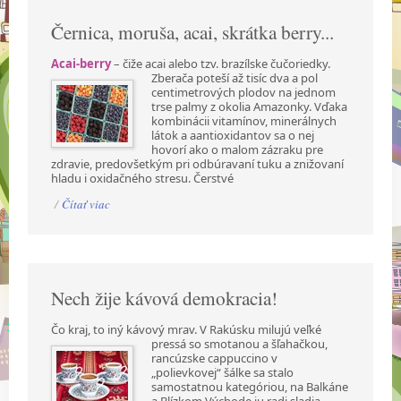
Černica, moruša, acai, skrátka berry...
Acai-berry
– čiže acai alebo tzv. brazílske čučoriedky.
Zberača poteší až tisíc dva a pol
centimetrových plodov na jednom
trse palmy z okolia Amazonky. Vďaka
kombinácii vitamínov, minerálnych
látok a aantioxidantov sa o nej
hovorí ako o malom zázraku pre
zdravie, predovšetkým pri odbúravaní tuku a znižovaní
hladu i oxidačného stresu. Čerstvé
/
Čítať viac
Nech žije kávová demokracia!
Čo kraj, to iný kávový mrav. V Rakúsku milujú veľké
pressá so smotanou a šľahačkou,
rancúzske cappuccino v
„polievkovej“ šálke sa stalo
samostatnou kategóriou, na Balkáne
a Blízkom Východe ju radi sladia