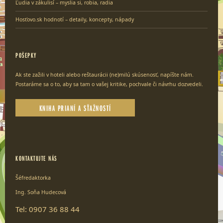
Ľudia v zákulisí – myslia si, robia, radia
Hosťovo.sk hodnotí – detaily, koncepty, nápady
POŠEPKY
Ak ste zažili v hoteli alebo reštaurácii (ne)milú skúsenosť, napíšte nám.
Postaráme sa o to, aby sa tam o vašej kritike, pochvale či návrhu dozvedeli.
KNIHA PRIANÍ A SŤAŽNOSTÍ
KONTAKTUJTE NÁS
Šéfredaktorka
Ing. Soňa Hudecová
Tel: 0907 36 88 44