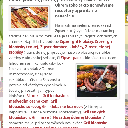
Okrem toho takto uchovávame
receptúry aj pre ďalšie
generácie.“
Na mysli má nielen prémiový rad
Zipser, ktorý vychádza z mäsiarskej
tradície na Spiši a od roku 2008 je zapísaný v registri ochranných
známok. Napríklad, v podobe
Zipser gril klobásy, Zipser gril
klobásky tenkej, Zipser domácej klobásy, Zipser jelenej
klobásy
(Tauris do nej pripravuje mäso vo vlastnej rozrábke
zveriny v Rimavskej Sobote) či
Zipser pack
s klobásou a
kusom
lahodnej slaninky Kráľovský bok.
Na kvalitu si však v Taurise –
mimochodom, s najväčšou
rozrábkou mäsa na Slovensku –
potrpia pri všetkých výrobkoch. A
teda aj pri ostatných typoch
klobások -
Venezii, Gril klobáske s
medvedím cesnakom, Gril
klobáske
surovej, Gril klobáske bez éčok
(v ktorej sa
nepoužívajú žiadne prírodné konzervanty),
Gril tenkých
klobáskach, Gril mixe
či
Hovädzej údenej klobáske
. A,
samozrejme, aj pri tohtoročných novinkách
Gril klobáske