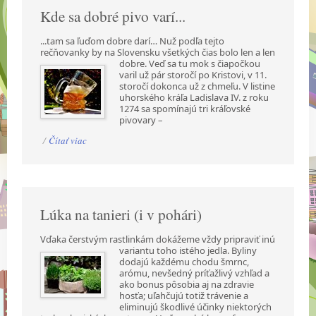
Kde sa dobré pivo varí...
...tam sa ľuďom dobre darí… Nuž podľa tejto
rečňovanky by na Slovensku všetkých čias bolo len a
len
dobre. Veď sa tu mok s čiapočkou
varil už pár storočí po Kristovi, v 11.
storočí dokonca už z chmeľu. V listine
uhorského kráľa Ladislava IV. z roku
1274 sa spomínajú tri kráľovské
pivovary –
/
Čítať viac
Lúka na tanieri (i v pohári)
Vďaka čerstvým rastlinkám dokážeme vždy pripraviť inú
variantu toho istého jedla. Byliny
dodajú každému chodu šmrnc,
arómu, nevšedný príťažlivý vzhľad a
ako bonus pôsobia aj na zdravie
hosťa; uľahčujú totiž trávenie a
eliminujú škodlivé účinky niektorých