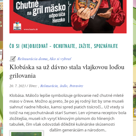
ČO SI (NE)OBJEDNAŤ – OCHUTNAJTE, ZAŽITE, SPOZNÁVAJTE
Reštaurácia doma
,
Ako si vybrať
Klobáska sa už dávno stala vlajkovou loďou
grilovania
20. 7. 2023 / Témy: ,
Reštaurácia
,
Jedlo
,
Potraviny
Klobása. Máločo lepšie symbolizuje grilovanie než chutné mleté
mäso v čreve. Možno aj preto, že po jej rodný list by sme museli
siahnuť riadne hlboko, kamsi spred piatich tisícročí... Už vtedy si
totiž na nej pochutnávali starí Sumeri. Len výmena receptov bola
zložitejšia, museli ich vyryť klinovým písmom do hlinených
tabuliek, čím však odovzdali dôležité kulinárske
skúsenosti
ďalším generáciám a národom..