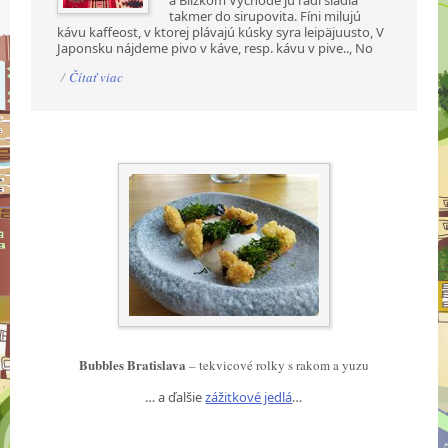
takmer do sirupovita. Fíni milujú
kávu kaffeost, v ktorej plávajú kúsky syra leipäjuusto, V
Japonsku nájdeme pivo v káve, resp. kávu v pive.., No
/
Čítať viac
Bubbles Bratislava
– tekvicové rolky s rakom a yuzu
… a ďalšie
zážitkové jedlá
…