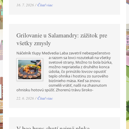
16. 7. 2026 /
Čítať viac
Grilovanie u Salamandry: zážitok pre
všetky zmysly
Náčelník tlupy Medvedia Laba zavetril nebezpečenstvo
a razom sa lovci rozutekali na všetky
svetové strany. Možno to bola búrka,
možno nepriatelia z druhého konca
údolia, čo prinútilo lovcov opustiť
teplo ohníka i hostinu zo surového
bizónieho mäsa. Keď sa znovu
osmelili vrátiť, našli na zhasnutom
ohnisku hotovú spúšť. Zhorenú trávu široko-
22. 6. 2026 /
Čítať viac
V bao buns chutí najmä plnka