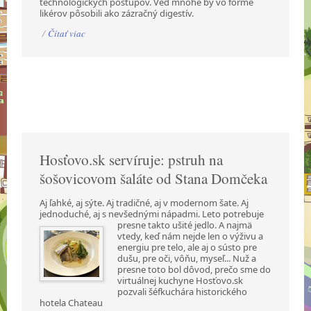
technologických postupov. Veď mnohé by vo forme
likérov pôsobili ako zázračný digestív.
/
Čítať viac
Hosťovo.sk servíruje: pstruh na
šošovicovom šaláte od Stana Domčeka
Aj ľahké, aj sýte. Aj tradičné, aj v modernom šate. Aj
jednoduché, aj s nevšednými nápadmi.
Leto potrebuje
presne takto ušité jedlo. A najmä
vtedy, keď nám nejde len o výživu a
energiu pre telo, ale aj o sústo pre
dušu, pre oči, vôňu, myseľ... Nuž a
presne toto bol dôvod, prečo sme do
virtuálnej kuchyne Hosťovo.sk
pozvali šéfkuchára historického
hotela Chateau