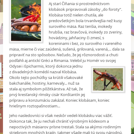
Aj starí Číňania si prostredníctvom
klobások pripravovali zásoby „do foroty“.
Klobása totiž nielen chutila, ale
predovšetkým bola trvanlivejšia než kusy
surového mäsa. Raz tenšia, inokedy
hrubšia, raz bravčová, inokedy zo zveriny,
hovädziny, jahňaciny či zmesí, s
koreninami i bez, zo surového i vareného
mäsa, mierne či viac zaúdená, sušená, grilovaná, varená,... dala sa
pripraviť na sto spôsobov. Nečudo, že jej rôznorodosti a chuti
podľahli aj antickí Gréci a Rimania. Velebil ju Homér vo svojej
Odysei i Epicharmis, ktorý dokonca jednu
z divadelných komédií nazval Klobása.
Okolo tejto pochúťky sa krútili všakovaké
bakchanálie, hostiny, karnevaly... nuž sa
stala aj symbolom pôžitkárstva. Až tak, že
prvý kresťanský rímsky cisár Konštantín jej
prípravu a konzumáciu zakázal. Koniec klobásam, koniec
hriešnym roztopašnostiam...
Jeho nasledovníci si však neskôr vedeli klobásku viac vážiť.
Dokonca tak, že ju nechali chrániť výrobným kódexom a
nepoctivých mäsiarov prísne trestali. Stala sa akýmsi rodinným
striebrom mnohých krajín, takmer všade mali tú svoju národnú,