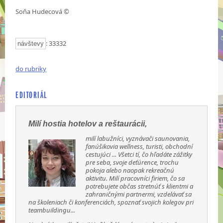
Soňa Hudecová ©
: 33332
návštevy
do rubriky
EDITORIÁL
Milí hostia hotelov a reštaurácii,
milí labužníci, vyznávači saunovania,
fanúšikovia wellness, turisti, obchodní
cestujúci ... Všetci tí, čo hľadáte zážitky
pre seba, svoje deťúrence, trochu
pokoja alebo naopak rekreačnú
aktivitu. Milí pracovníci firiem, čo sa
potrebujete občas stretnúť s klientmi a
zahraničnými partnermi, vzdelávať sa
na školeniach či konferenciách, spoznať svojich kolegov pri
teambuildingu...