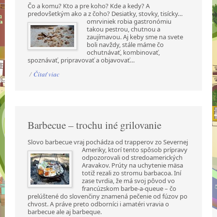
Čo a komu? Kto a pre koho? Kde a kedy? A
predovšetkým ako a z čoho? Desiatky, stovky,
tisícky…
omrviniek robia gastronómiu
takou pestrou, chutnou a
zaujímavou. Aj keby sme na svete
boli navždy, stále máme čo
ochutnávať, kombinovať,
spoznávať, pripravovať a objavovať…
/
Čítať viac
Barbecue – trochu iné grilovanie
Slovo barbecue vraj pochádza od trapperov zo Severnej
Ameriky, ktorí tento spôsob prípravy
odpozorovali od stredoamerických
Aravakov. Prúty na uchytenie mäsa
totiž rezali zo stromu barbacoa. Iní
zase tvrdia, že má svoj pôvod vo
francúzskom barbe-a-queue – čo
prelúštené do slovenčiny znamená pečenie od fúzov po
chvost. A práve preto odborníci i amatéri vravia o
barbecue ale aj barbeque.