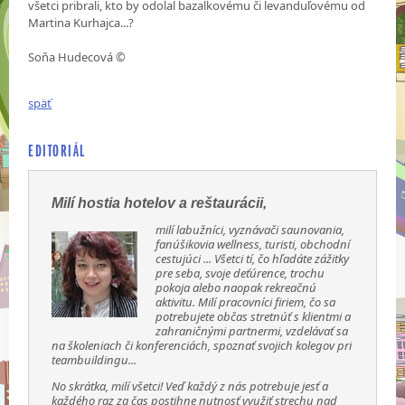
všetci pribrali, kto by odolal bazalkovému či levanduľovému od
Martina Kurhajca...?
Soňa Hudecová ©
späť
EDITORIÁL
Milí hostia hotelov a reštaurácii,
milí labužníci, vyznávači saunovania,
fanúšikovia wellness, turisti, obchodní
cestujúci ... Všetci tí, čo hľadáte zážitky
pre seba, svoje deťúrence, trochu
pokoja alebo naopak rekreačnú
aktivitu. Milí pracovníci firiem, čo sa
potrebujete občas stretnúť s klientmi a
zahraničnými partnermi, vzdelávať sa
na školeniach či konferenciách, spoznať svojich kolegov pri
teambuildingu...
No skrátka, milí všetci! Veď každý z nás potrebuje jesť a
každého raz za čas postihne nutnosť využiť strechu nad