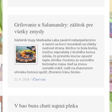
Grilovanie u Salamandry: zážitok pre
všetky zmysly
Náčelník tlupy Medvedia Laba zavetril nebezpečenstvo
a razom sa lovci rozutekali na všetky
svetové strany. Možno to bola búrka,
možno nepriatelia z druhého konca
údolia, čo prinútilo lovcov opustiť
teplo ohníka i hostinu zo surového
bizónieho mäsa. Keď sa znovu
osmelili vrátiť, našli na zhasnutom
ohnisku hotovú spúšť. Zhorenú trávu široko-
22. 6. 2026 /
Čítať viac
V bao buns chutí najmä plnka