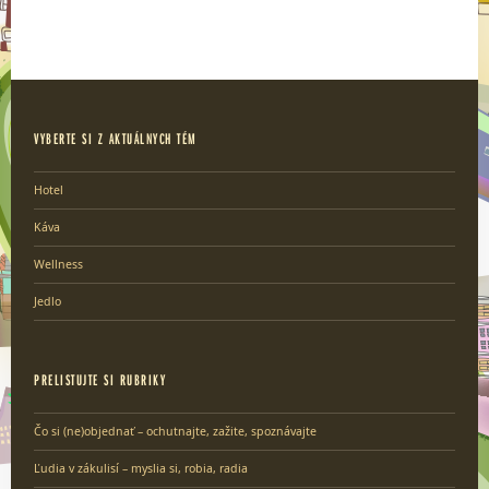
VYBERTE SI Z AKTUÁLNYCH TÉM
Hotel
Káva
Wellness
Jedlo
PRELISTUJTE SI RUBRIKY
Čo si (ne)objednať – ochutnajte, zažite, spoznávajte
Ľudia v zákulisí – myslia si, robia, radia