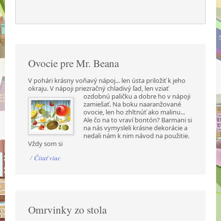
Ovocie pre Mr. Beana
V pohári krásny voňavý nápoj... len ústa priložiť k jeho
okraju. V nápoji priezračný chladivý ľad,
len vziať
ozdobnú paličku a dobre ho v nápoji
zamiešať. Na boku naaranžované
ovocie, len ho zhltnúť ako malinu...
Ale čo na to vraví bontón? Barmani si
na nás vymysleli krásne dekorácie a
nedali nám k nim návod na použitie.
Vždy som si
/
Čítať viac
Omrvinky zo stola