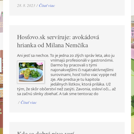
28. 8. 2023 /
Čítať viac
Hosťovo.sk servíruje: avokádová
hrianka od Milana Nemčíka
Ani jesť sa nechce. To je jedna zo zlých správ leta, ako ju
vnímajú profesionáli v gastronómii.
Darmo by pracovali s tými
najonakvejšími či najatraktívnejšími
surovinami, hosť toho viac vypije než
zje. Ale predsa je tu kapitola
jedálnych lístkov, ktorá priláka. Už
tým, že skôr občerství než zasýti. Zavonia, osloví oči... až
sa začnú slinky zbiehať. A tak sme tentoraz do
/
Čítať viac
Kde sa dobré pivo varí...