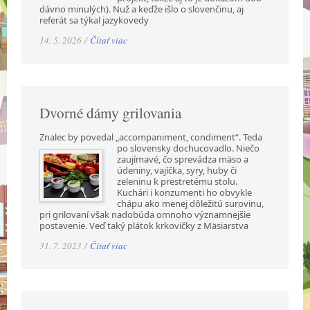
dávno minulých). Nuž a keďže išlo o slovenčinu, aj
referát sa týkal jazykovedy
14. 5. 2026 /
Čítať viac
Dvorné dámy grilovania
Znalec by povedal „accompaniment, condiment“. Teda
po slovensky dochucovadlo. Niečo
zaujímavé, čo sprevádza mäso a
údeniny, vajíčka, syry, huby či
zeleninu k prestretému stolu.
Kuchári i konzumenti ho obvykle
chápu ako menej dôležitú surovinu,
pri grilovaní však nadobúda omnoho významnejšie
postavenie. Veď taký plátok krkovičky z Mäsiarstva
31. 7. 2023 /
Čítať viac