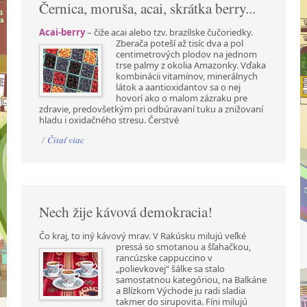
Černica, moruša, acai, skrátka berry...
Acai-berry
– čiže acai alebo tzv. brazílske čučoriedky.
Zberača poteší až tisíc dva a pol
centimetrových plodov na jednom
trse palmy z okolia Amazonky. Vďaka
kombinácii vitamínov, minerálnych
látok a aantioxidantov sa o nej
hovorí ako o malom zázraku pre
zdravie, predovšetkým pri odbúravaní tuku a znižovaní
hladu i oxidačného stresu. Čerstvé
/
Čítať viac
Nech žije kávová demokracia!
Čo kraj, to iný kávový mrav. V Rakúsku milujú veľké
pressá so smotanou a šľahačkou,
rancúzske cappuccino v
„polievkovej“ šálke sa stalo
samostatnou kategóriou, na Balkáne
a Blízkom Východe ju radi sladia
takmer do sirupovita. Fíni milujú