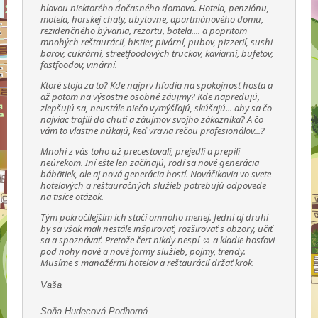
hlavou niektorého dočasného domova. Hotela, penziónu,
motela, horskej chaty, ubytovne, apartmánového domu,
rezidenčného bývania, rezortu, botela.... a popritom
mnohých reštaurácií, bistier, pivární, pubov, pizzerií, sushi
barov, cukrární, streetfoodových truckov, kaviarní, bufetov,
fastfoodov, vinární.
Ktoré stoja za to? Kde najprv hľadia na spokojnosť hosťa a
až potom na výsostne osobné záujmy? Kde napredujú,
zlepšujú sa, neustále niečo vymýšľajú, skúšajú... aby sa čo
najviac trafili do chutí a záujmov svojho zákazníka? A čo
vám to vlastne núkajú, keď vravia rečou profesionálov...?
Mnohí z vás toho už precestovali, prejedli a prepili
neúrekom. Iní ešte len začínajú, rodí sa nové generácia
bábätiek, ale aj nová generácia hostí. Nováčikovia vo svete
hotelových a reštauračných služieb potrebujú odpovede
na tisíce otázok.
Tým pokročilejším ich stačí omnoho menej. Jedni aj druhí
by sa však mali nestále inšpirovať, rozširovať s obzory, učiť
sa a spoznávať. Pretože čert nikdy nespí ☺ a kladie hosťovi
pod nohy nové a nové formy služieb, pojmy, trendy.
Musíme s manažérmi hotelov a reštaurácií držať krok.
Vaša
Soňa Hudecová-Podhorná