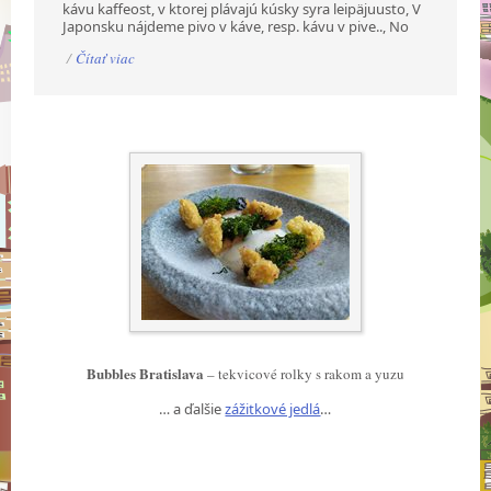
kávu kaffeost, v ktorej plávajú kúsky syra leipäjuusto, V
Japonsku nájdeme pivo v káve, resp. kávu v pive.., No
/
Čítať viac
Bubbles Bratislava
– tekvicové rolky s rakom a yuzu
… a ďalšie
zážitkové jedlá
…