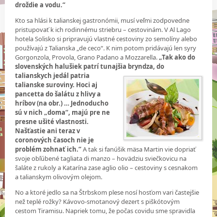
droždie a vodu.“
Kto sa hlási k talianskej gastronómii, musí veľmi zodpovedne
pristupovať k ich rodinnému striebru – cestovinám. V Al Lago
hotela Solisko si pripravujú vlastné cestoviny zo semolíny alebo
používajú z Talianska „de ceco“. K nim potom pridávajú len syry
Gorgonzola, Provola, Grano Padano a Mozzarella.
„Tak ako do
slovenských halušiek patrí tunajšia bryndza, do
talianskych jedál patria
talianske suroviny. Hoci aj
pancetta do šalátu z hlivy a
hríbov (na obr.) … Jednoducho
sú v nich „doma“, majú pre ne
presne ušité vlastnosti.
Našťastie ani teraz v
coronových časoch nie je
problém zohnať ich.“
A tak si fanúšik mäsa Martin vie dopriať
svoje obľúbené tagliata di manzo – hovädziu sviečkovicu na
šaláte z rukoly a Katarína zase aglio olio – cestoviny s cesnakom
a talianskym olivovým olejom.
No a ktoré jedlo sa na Štrbskom plese nosí hosťom vari častejšie
než teplé rožky? Kávovo-smotanový dezert s piškótovým
cestom Tiramisu. Napriek tomu, že počas covidu sme spravidla