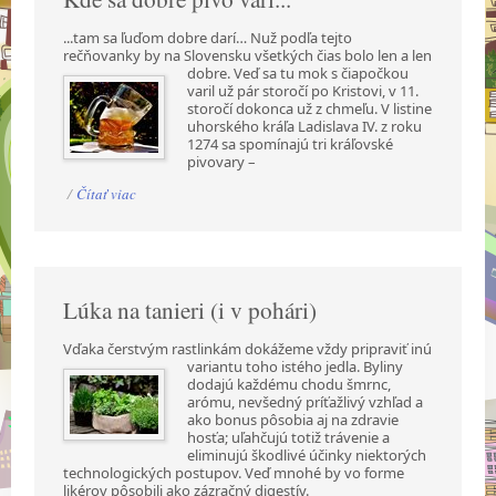
...tam sa ľuďom dobre darí… Nuž podľa tejto
rečňovanky by na Slovensku všetkých čias bolo len a
len
dobre. Veď sa tu mok s čiapočkou
varil už pár storočí po Kristovi, v 11.
storočí dokonca už z chmeľu. V listine
uhorského kráľa Ladislava IV. z roku
1274 sa spomínajú tri kráľovské
pivovary –
/
Čítať viac
Lúka na tanieri (i v pohári)
Vďaka čerstvým rastlinkám dokážeme vždy pripraviť inú
variantu toho istého jedla. Byliny
dodajú každému chodu šmrnc,
arómu, nevšedný príťažlivý vzhľad a
ako bonus pôsobia aj na zdravie
hosťa; uľahčujú totiž trávenie a
eliminujú škodlivé účinky niektorých
technologických postupov. Veď mnohé by vo forme
likérov pôsobili ako zázračný digestív.