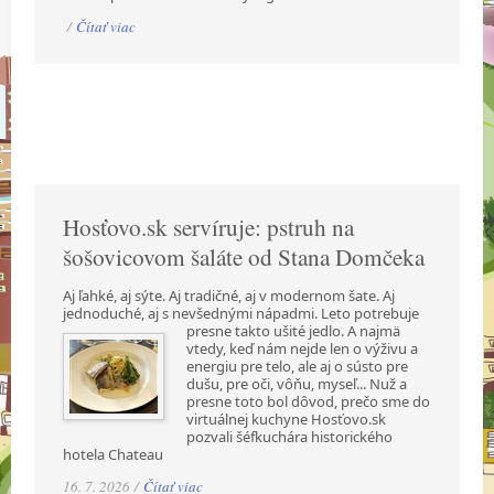
/
Čítať viac
Hosťovo.sk servíruje: pstruh na
šošovicovom šaláte od Stana Domčeka
Aj ľahké, aj sýte. Aj tradičné, aj v modernom šate. Aj
jednoduché, aj s nevšednými nápadmi.
Leto potrebuje
presne takto ušité jedlo. A najmä
vtedy, keď nám nejde len o výživu a
energiu pre telo, ale aj o sústo pre
dušu, pre oči, vôňu, myseľ... Nuž a
presne toto bol dôvod, prečo sme do
virtuálnej kuchyne Hosťovo.sk
pozvali šéfkuchára historického
hotela Chateau
16. 7. 2026 /
Čítať viac