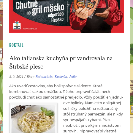
KOKTAIL
Ako talianska kuchyňa privandrovala na
Štrbské pleso
8. 6. 2021 / Témy:
Reštaurácia
,
Kuchyňa
,
Jedlo
Ako uvariť cestoviny, aby boli správne al dente. Ktoré
kombinovať s akou omáčkou. Z čoho pripraviť šalát, nech
povzbudí chuť ako samostatné predjedlo. Vždy použiť len jednu-
dve
bylinky. Namiesto obligátnej
soľničky položiť na reštauračný
stôl strúhaný parmezán, ale nikdy
syr nespájať s rybami. Pizzu
neobložiť priveľkým množstvom
surovín. Pripravovať si vlastné