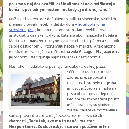
pol sme v nej doslova žili. Začínali sme ráno o pol šiestej a
končili s posledným hosťom niekedy aj o druhej ráno.“
Nuž a keď sa tentoraz definitívne vrátili na Slovensko, vzali si do
prenájmu bývalý liečebný detský dom –
hotel Solisko na
Štrbskom ples
e, kde pred dvoma storočiami zvykli letovať aj
aristokrati z cisárskeho dvora. Katarína ako manažérka hotela a
Martin ako manažér kuchyne sa sami sebe stali pánmi a rozhodli
sa pre gastronómiu, ktorú majú naozaj v malíčku. A tak nikoho
nemôže prekvapiť, že sa reštaurácia volá
Al Lago – Na jazere
a v
jej rodnom liste figuruje najmä talianska gastronómia.
Naširoko – naďaleko ju poznajú fanúšikovia dobrej pizze.
Šéfkuchár Martin Kurhajec
zdôrazňuje, že použitie
talianskych surovín nie je iba
imidžové. Špeciálna múka na
pizzu obsahuje viac lepku (aj
keď pre celiatikov treba použiť
inú), paradajky sú sladšie a
zrelšie., talianska mozzarella a
šunka prosciutto cotto majú zase svoje pre pizzu ideálne
vlastnosti.
„Teda tak, ako ma to naučil majster
Neapoletánec. Zo slovenských surovín používame len