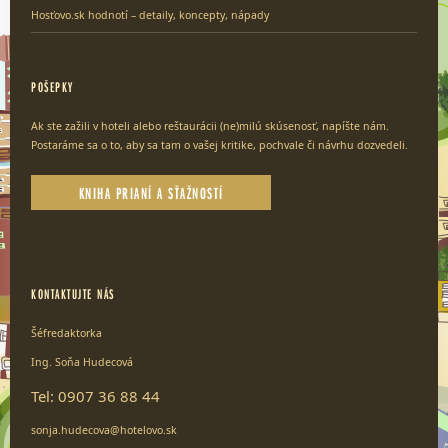
Hosťovo.sk hodnotí – detaily, koncepty, nápady
POŠEPKY
Ak ste zažili v hoteli alebo reštaurácii (ne)milú skúsenosť, napíšte nám.
Postaráme sa o to, aby sa tam o vašej kritike, pochvale či návrhu dozvedeli.
KNIHA PRIANÍ A SŤAŽNOSTÍ
KONTAKTUJTE NÁS
Šéfredaktorka
Ing. Soňa Hudecová
Tel: 0907 36 88 44
sonja.hudecova@hotelovo.sk