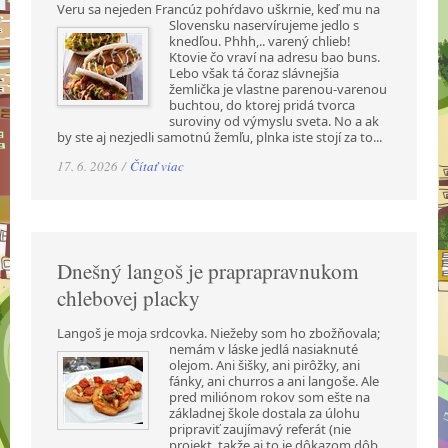
Veru sa nejeden Francúz pohŕdavo uškrnie, keď mu na
Slovensku naservírujeme jedlo s
knedľou. Phhh,.. varený chlieb!
Ktovie čo vraví na adresu bao buns.
Lebo však tá čoraz slávnejšia
žemlička je vlastne parenou-varenou
buchtou, do ktorej pridá tvorca
suroviny od výmyslu sveta. No a ak
by ste aj nezjedli samotnú žemľu, plnka iste stojí za to...
17. 6. 2026 /
Čítať viac
Dnešný langoš je praprapravnukom
chlebovej placky
Langoš je moja srdcovka. Niežeby som ho zbožňovala;
nemám v láske jedlá nasiaknuté
olejom. Ani šišky, ani pirôžky, ani
fánky, ani churros a ani langoše. Ale
pred miliónom rokov som ešte na
základnej škole dostala za úlohu
pripraviť zaujímavý referát (nie
projekt, takže aj to je dôkazom dôb