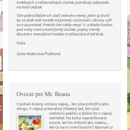
hotelových a reštauračných služieb potrebujú odpovede
na tisíce otázok.
Tým pokročilejším ich stačí omnoho menej. Jedni aj druhí
by sa však mali nestále inšpirovať, rozširovať s obzory, učiť
sa a spoznávať. Pretože čert nikdy nespí ☺ a kladie hosťovi
pod nohy nové a nové formy služieb, pojmy, trendy.
Musíme s manažérmi hotelov a reštaurácií držať krok.
Vaša
Soňa Hudecová-Podhorná
Ovocie pre Mr. Beana
V pohári krásny voňavý nápoj... len ústa priložiť k jeho
okraju. V nápoji priezračný chladivý ľad,
len vziať
ozdobnú paličku a dobre ho v nápoji
zamiešať. Na boku naaranžované
ovocie, len ho zhltnúť ako malinu...
Ale čo na to vraví bontón? Barmani si