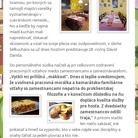
tiramisu, pri ktorých sa
tamojší majstri varešky
vyznamenávajú v
cukrárskom remesle...
No a keďže by najmä
mladí kuchári mali
napredovať, získavať
skúsenosti a vziať na svoje plecia viac zodpovednosti, v úlohe
šéfkuchára sa už dnes hosťom predstavuje 28 -ročný Dávid
Darida.
Do personálneho súdka načreli aj pri celkovom ozdravení
pracovných vzťahov medzi zamestnancami a zamestnávateľom..
„Vytkli mi prílišnú „mäkkosť“. Dnes si lepšie uvedomujem,
že uvoľnená pracovná morálka a kamarátsko-familiárne
vzťahy so zamestnancami nepatria do proklientskej
filozofie a v konečnom dôsledku na ňu
dopláca kvalita služby
pre hosťa. Z dvadsiatky
zamestnancov odišli
traja,“
A pritom stačilo
len niečo zakázať, iné
prikázať a hneď sa vyjasnilo, kto v sebe nájde viac disciplíny a
snahy ťahať za jeden povraz a kto nie.