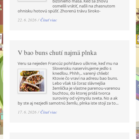
bizónieho mäsa. Keď sa znovu
osmelili vrátiť, našli na zhasnutom
ohnisku hotovú spúšť. Zhorenú trávu široko-
22. 6. 2026 /
Čítať viac
V bao buns chutí najmä plnka
Veru sa nejeden Francúz pohŕdavo uškrnie, keď mu na
Slovensku naservírujeme jedlo s
knedľou. Phhh,.. varený chlieb!
Ktovie čo vraví na adresu bao buns.
Lebo však tá čoraz slávnejšia
žemlička je vlastne parenou-varenou
buchtou, do ktorej pridá tvorca
suroviny od výmyslu sveta. No a ak
by ste aj nezjedli samotnú žemľu, plnka iste stojí za to...
17. 6. 2026 /
Čítať viac