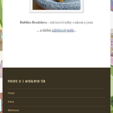
Bubbles Bratislava
– tekvicové rolky s rakom a yuzu
… a ďalšie
zážitkové jedlá
…
VYBERTE SI Z AKTUÁLNYCH TÉM
Hotel
Káva
Wellness