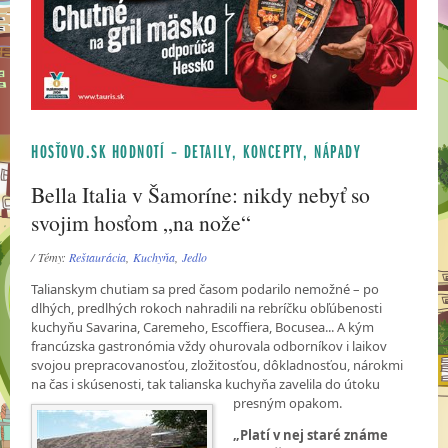
HOSŤOVO.SK HODNOTÍ – DETAILY, KONCEPTY, NÁPADY
Bella Italia v Šamoríne: nikdy nebyť so
svojim hosťom „na nože“
/ Témy:
Reštaurácia
,
Kuchyňa
,
Jedlo
Talianskym chutiam sa pred časom podarilo nemožné – po
dlhých, predlhých rokoch nahradili na rebríčku obľúbenosti
kuchyňu Savarina, Caremeho, Escoffiera, Bocusea... A kým
francúzska gastronómia vždy ohurovala odborníkov i laikov
svojou prepracovanosťou, zložitosťou, dôkladnosťou, nárokmi
na čas i skúsenosti, tak talianska kuchyňa zavelila do útoku
presným
opakom.
„Platí v nej staré známe