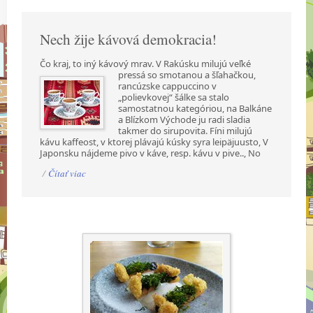
Nech žije kávová demokracia!
Čo kraj, to iný kávový mrav. V Rakúsku milujú veľké
pressá so smotanou a šľahačkou,
rancúzske cappuccino v
„polievkovej“ šálke sa stalo
samostatnou kategóriou, na Balkáne
a Blízkom Východe ju radi sladia
takmer do sirupovita. Fíni milujú
kávu kaffeost, v ktorej plávajú kúsky syra leipäjuusto, V
Japonsku nájdeme pivo v káve, resp. kávu v pive.., No
/
Čítať viac