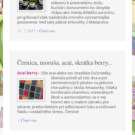
zeleninu k prestretému stolu.
Kuchári i konzumenti ho obvykle
chápu ako menej dôležitú surovinu,
pri grilovaní však nadobúda omnoho významnejšie
postavenie. Veď taký plátok krkovičky z Mäsiarstva
31. 7. 2023 /
Čítať viac
Černica, moruša, acai, skrátka berry...
Acai-berry
– čiže acai alebo tzv. brazílske čučoriedky.
Zberača poteší až tisíc dva a pol
centimetrových plodov na jednom
trse palmy z okolia Amazonky. Vďaka
kombinácii vitamínov, minerálnych
látok a aantioxidantov sa o nej
hovorí ako o malom zázraku pre
zdravie, predovšetkým pri odbúravaní tuku a znižovaní
hladu i oxidačného stresu. Čerstvé
/
Čítať viac