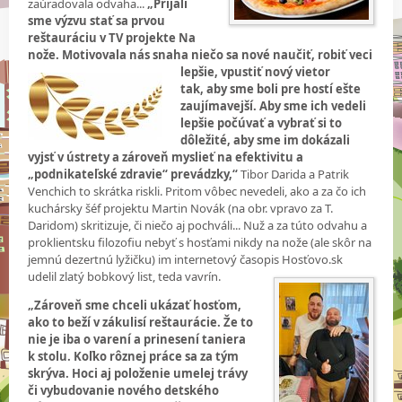
zaúradovala odvaha...
„Prijali
sme výzvu stať sa prvou
reštauráciu v TV projekte Na
nože. Motivovala nás snaha niečo sa nové naučiť, robiť veci
lepšie, vpustiť nový vietor
tak, aby sme boli pre hostí ešte
zaujímavejší. Aby sme ich vedeli
lepšie počúvať a vybrať si to
dôležité, aby sme im dokázali
vyjsť v ústrety a zároveň myslieť na efektivitu a
„podnikateľské zdravie“ prevádzky,“
Tibor Darida a Patrik
Venchich to skrátka riskli. Pritom vôbec nevedeli, ako a za čo ich
kuchársky šéf projektu Martin Novák (na obr. vpravo za T.
Daridom) skritizuje, či niečo aj pochváli... Nuž a za túto odvahu a
proklientsku filozofiu nebyť s hosťami nikdy na nože (ale skôr na
jemnú dezertnú lyžičku) im internetový časopis Hosťovo.sk
udelil zlatý bobkový list, teda vavrín.
„Zároveň sme chceli ukázať hosťom,
ako to beží v zákulisí reštaurácie. Že to
nie je iba o varení a prinesení taniera
k stolu. Koľko rôznej práce sa za tým
skrýva. Hoci aj položenie umelej trávy
či vybudovanie nového detského