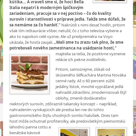
kútika... A vraveli sme si, že hoci Bella
Italia nepatrí k moderným špičkovým
zariadeniam, pracuje sa v nej poctivo – čo do kvality
surovín i starostlivosti v príprave jedla. Takže sme dúfali, že
sa nemáme za čo hanbiť.“
Nakrútili s nimi desať hodín, pritom
však tím reštaurácie vôbec netušil, čo z toho televízia vyberie a
ako to napokon celé vyznie. Ale už predpremiéra na Voyo
ukázala, že hosťa zaujali.
„Mali sme tu zrazu tak plno, že sme
potrebovali nového zamestnanca na usádzanie
hostí,“
majitelia sa tešia, že pozitívne vyznenie
relácie ich pekne zviditeľnilo.
Pritom, samozrejme, získali od
skúseného šéfkuchára Martina Nováka
cenné rady. Až o 60 percent zúžili
jedálny lístok, mnohé vyprážané jedlá
nahradili zdravšími, zmodernizovali štýl
oblohy, zmenili dodávateľov
niektorých surovín, zdôraznili taliansky koncept – napríklad,
nahradením vynikajúcich ale predsa len nie do tohto
gastronomického štýlu vhodných somloi halušiek. Dnes tam
hosť môže ochutnať profiterolky, ale predovšetkým piemontskú
lahodnú panna cottu a
benátske kávové