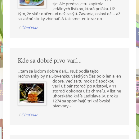
zje. Ale predsa je tu kapitola
jedálnych lístkov, ktorá priláka. Už
tým, že skôr občerství než zasýti. Zavonia, osloví oči... až
sa začnú slinky zbiehať. A tak sme tentoraz do
/
Čítať viac
Kde sa dobré pivo varí...
...tam sa ľuďom dobre darí… Nuž podľa tejto
rečňovanky by na Slovensku všetkých čias bolo len a
len
dobre. Veď sa tu mok s čiapočkou
varil už pár storočí po Kristovi, v 11.
storočí dokonca už z chmeľu. V listine
uhorského kráľa Ladislava IV. z roku
1274 sa spomínajú tri kráľovské
pivovary –
/
Čítať viac