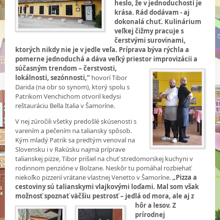
heslo, že v jednoduchosti je
krása. Rád dodávam - aj
dokonalá chuť. Kulinárium
veľkej čižmy pracuje s
čerstvými surovinami,
ktorých nikdy nie je v jedle veľa. Príprava býva rýchla a
pomerne jednoduchá a dáva veľký priestor
improvizácii a
súčasným trendom – čerstvosti,
lokálnosti, sezónnosti,“
hovorí Tibor
Darida (na obr so synom), ktorý spolu s
Patrikom Venchichom otvoril kedysi
reštauráciu Bella Italia v Šamoríne.
V nej zúročili všetky predošlé skúsenosti s
varením a pečením na taliansky spôsob.
Kým mladý Patrik sa predtým venoval na
Slovensku i v Rakúsku najmä príprave
talianskej pizze, Tibor prišiel na chuť stredomorskej kuchyni v
rodinnom penzióne v Bolzane. Neskôr tu pomáhal rozbiehať
niekoľko pizzerií vrátane vlastnej Venetto v Šamoríne.
„Pizza a
cestoviny sú talianskymi vlajkovými loďami. Mal som však
možnosť spoznať väčšiu pestrosť – jedlá od mora, ale aj z
hôr a lesov. Z
prírodnej