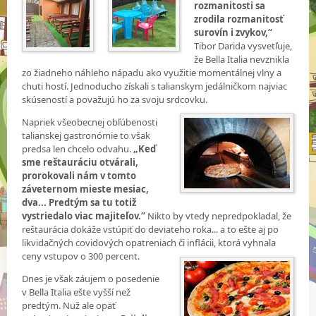
rozmanitosti sa
zrodila rozmanitosť
surovín i zvykov,“
Tibor Darida vysvetľuje,
že Bella Italia nevznikla
zo žiadneho náhleho nápadu ako využitie momentálnej vlny a
chuti hostí. Jednoducho získali s talianskym jedálničkom najviac
skúseností a považujú ho za svoju srdcovku.
Napriek všeobecnej obľúbenosti
talianskej gastronómie to však
predsa len chcelo odvahu.
„Keď
sme reštauráciu otvárali,
prorokovali nám v tomto
záveternom mieste mesiac,
dva... Predtým sa tu totiž
vystriedalo viac majiteľov.“
Nikto by vtedy nepredpokladal, že
reštaurácia dokáže vstúpiť do deviateho roka... a to ešte aj po
likvidačných covidových opatreniach či inflácii, ktorá vyhnala
ceny vstupov o 300 percent.
Dnes je však záujem o posedenie
v Bella Italia ešte vyšší než
predtým. Nuž ale opäť