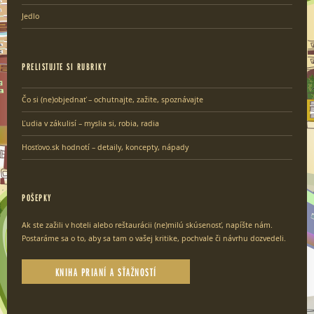
Jedlo
PRELISTUJTE SI RUBRIKY
Čo si (ne)objednať – ochutnajte, zažite, spoznávajte
Ľudia v zákulisí – myslia si, robia, radia
Hosťovo.sk hodnotí – detaily, koncepty, nápady
POŠEPKY
Ak ste zažili v hoteli alebo reštaurácii (ne)milú skúsenosť, napíšte nám.
Postaráme sa o to, aby sa tam o vašej kritike, pochvale či návrhu dozvedeli.
KNIHA PRIANÍ A SŤAŽNOSTÍ