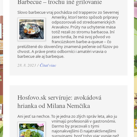
Barbecue – trochu iné grilovanie
Slovo barbecue vraj pochádza od trapperov zo Severnej
Ameriky, ktorí tento spôsob prípravy
odpozorovali od stredoamerických
Aravakov. Prúty na uchytenie mäsa
totiž rezali zo stromu barbacoa. Iní
zase tvrdia, že má svoj pôvod vo
francúzskom barbe-a-queue – čo
prelúštené do slovenčiny znamená pečenie od fúzov po
chvost. A práve preto odborníci i amatéri vravia o
barbecue ale aj barbeque.
28. 8. 2023 /
Čítať viac
Hosťovo.sk servíruje: avokádová
hrianka od Milana Nemčíka
Ani jesť sa nechce. To je jedna zo zlých správ leta, ako ju
vnímajú profesionáli v gastronómii.
Darmo by pracovali s tými
najonakvejšími či najatraktívnejšími
surovinami, hosť toho viac vypije než