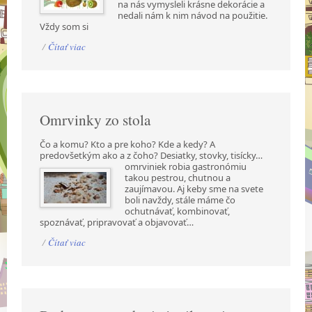
na nás vymysleli krásne dekorácie a
nedali nám k nim návod na použitie.
Vždy som si
/
Čítať viac
Omrvinky zo stola
Čo a komu? Kto a pre koho? Kde a kedy? A
predovšetkým ako a z čoho? Desiatky, stovky,
tisícky…
omrviniek robia gastronómiu
takou pestrou, chutnou a
zaujímavou. Aj keby sme na svete
boli navždy, stále máme čo
ochutnávať, kombinovať,
spoznávať, pripravovať a objavovať…
/
Čítať viac