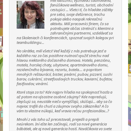
milí labužníci, vyznávači saunovania,
fanúšikovia wellness, turisti, obchodní
cestujúci ... Všetci tí, čo hľadáte zážitky
pre seba, svoje deťúrence, trochu
pokoja alebo naopak rekreačnú
aktivitu. Milí pracovníci firiem, čo sa
potrebujete občas stretnúť s klientmi a
zahraničnými partnermi, vzdelávať sa
na školeniach či konferenciách, spoznať svojich kolegov pri
teambuildingu...
No skrátka, milí všetci! Veď každý z nás potrebuje jesť a
každého raz za čas postihne nutnosť využiť strechu nad
hlavou niektorého dočasného domova. Hotela, penziónu,
motela, horskej chaty, ubytovne, apartmánového domu,
rezidenčného bývania, rezortu, botela.... a popritom
mnohých reštaurácií, bistier, pivární, pubov, pizzerií, sushi
barov, cukrární, streetfoodových truckov, kaviarní, bufetov,
fastfoodov, vinární.
Ktoré stoja za to? Kde najprv hľadia na spokojnosť hosťa a
až potom na výsostne osobné záujmy? Kde napredujú,
zlepšujú sa, neustále niečo vymýšľajú, skúšajú... aby sa čo
najviac trafili do chutí a záujmov svojho zákazníka? A čo
vám to vlastne núkajú, keď vravia rečou profesionálov...?
Mnohí z vás toho už precestovali, prejedli a prepili
neúrekom. Iní ešte len začínajú, rodí sa nové generácia
bábätiek, ale aj nová generácia hostí. Nováčikovia vo svete