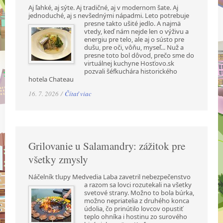
Aj ľahké, aj sýte. Aj tradičné, aj v modernom šate. Aj
jednoduché, aj s nevšednými nápadmi.
Leto potrebuje
presne takto ušité jedlo. A najmä
vtedy, keď nám nejde len o výživu a
energiu pre telo, ale aj o sústo pre
dušu, pre oči, vôňu, myseľ... Nuž a
presne toto bol dôvod, prečo sme do
virtuálnej kuchyne Hosťovo.sk
pozvali šéfkuchára historického
hotela Chateau
16. 7. 2026 /
Čítať viac
Grilovanie u Salamandry: zážitok pre
všetky zmysly
Náčelník tlupy Medvedia Laba zavetril nebezpečenstvo
a razom sa lovci rozutekali na všetky
svetové strany. Možno to bola búrka,
možno nepriatelia z druhého konca
údolia, čo prinútilo lovcov opustiť
teplo ohníka i hostinu zo surového