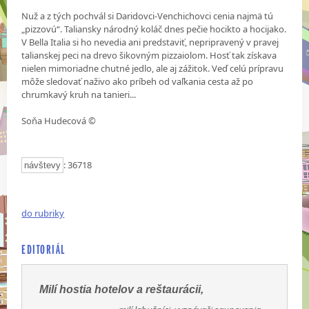
Nuž a z tých pochvál si Daridovci-Venchichovci cenia najmä tú
„pizzovú“. Taliansky národný koláč dnes pečie hocikto a hocijako.
V Bella Italia si ho nevedia ani predstaviť, nepripravený v pravej
talianskej peci na drevo šikovným pizzaiolom. Hosť tak získava
nielen mimoriadne chutné jedlo, ale aj zážitok. Veď celú prípravu
môže sledovať naživo ako príbeh od vaľkania cesta až po
chrumkavý kruh na tanieri...
Soňa Hudecová ©
: 36718
návštevy
do rubriky
EDITORIÁL
Milí hostia hotelov a reštaurácii,