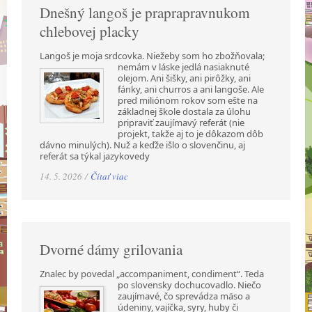
Dnešný langoš je praprapravnukom
chlebovej placky
Langoš je moja srdcovka. Niežeby som ho zbožňovala;
nemám v láske jedlá nasiaknuté
olejom. Ani šišky, ani pirôžky, ani
fánky, ani churros a ani langoše. Ale
pred miliónom rokov som ešte na
základnej škole dostala za úlohu
pripraviť zaujímavý referát (nie
projekt, takže aj to je dôkazom dôb
dávno minulých). Nuž a keďže išlo o slovenčinu, aj
referát sa týkal jazykovedy
14. 5. 2026 /
Čítať viac
Dvorné dámy grilovania
Znalec by povedal „accompaniment, condiment“. Teda
po slovensky dochucovadlo. Niečo
zaujímavé, čo sprevádza mäso a
údeniny, vajíčka, syry, huby či