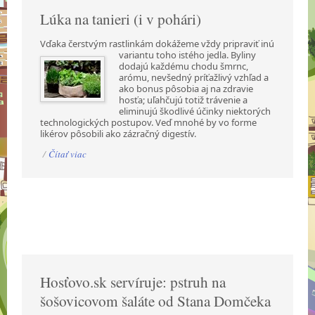
Lúka na tanieri (i v pohári)
Vďaka čerstvým rastlinkám dokážeme vždy pripraviť inú
variantu toho istého jedla. Byliny
dodajú každému chodu šmrnc,
arómu, nevšedný príťažlivý vzhľad a
ako bonus pôsobia aj na zdravie
hosťa; uľahčujú totiž trávenie a
eliminujú škodlivé účinky niektorých
technologických postupov. Veď mnohé by vo forme
likérov pôsobili ako zázračný digestív.
/
Čítať viac
Hosťovo.sk servíruje: pstruh na
šošovicovom šaláte od Stana Domčeka