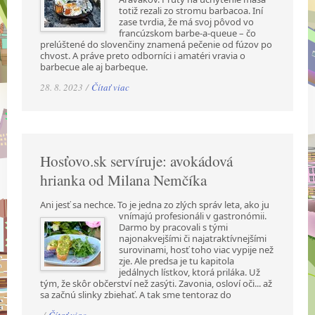
totiž rezali zo stromu barbacoa. Iní
zase tvrdia, že má svoj pôvod vo
francúzskom barbe-a-queue – čo
prelúštené do slovenčiny znamená pečenie od fúzov po
chvost. A práve preto odborníci i amatéri vravia o
barbecue ale aj barbeque.
28. 8. 2023 /
Čítať viac
Hosťovo.sk servíruje: avokádová
hrianka od Milana Nemčíka
Ani jesť sa nechce. To je jedna zo zlých správ leta, ako ju
vnímajú profesionáli v gastronómii.
Darmo by pracovali s tými
najonakvejšími či najatraktívnejšími
surovinami, hosť toho viac vypije než
zje. Ale predsa je tu kapitola
jedálnych lístkov, ktorá priláka. Už
tým, že skôr občerství než zasýti. Zavonia, osloví oči... až
sa začnú slinky zbiehať. A tak sme tentoraz do