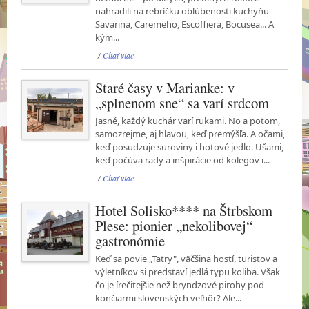
nahradili na rebríčku obľúbenosti kuchyňu
Savarina, Caremeho, Escoffiera, Bocusea... A
kým...
/
Čítať viac
Staré časy v Marianke: v
„splnenom sne“ sa varí srdcom
Jasné, každý kuchár varí rukami. No a potom,
samozrejme, aj hlavou, keď premýšľa. A očami,
keď posudzuje suroviny i hotové jedlo. Ušami,
keď počúva rady a inšpirácie od kolegov i...
/
Čítať viac
Hotel Solisko**** na Štrbskom
Plese: pionier „nekolibovej“
gastronómie
Keď sa povie „Tatry", väčšina hostí, turistov a
výletníkov si predstaví jedlá typu koliba. Však
čo je írečitejšie než bryndzové pirohy pod
končiarmi slovenských veľhôr? Ale...