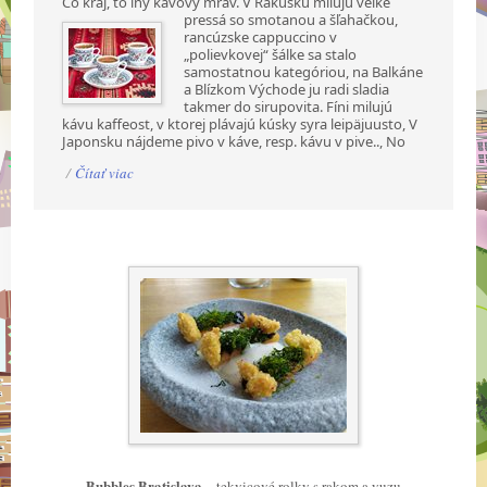
Čo kraj, to iný kávový mrav. V Rakúsku milujú veľké
pressá so smotanou a šľahačkou,
rancúzske cappuccino v
„polievkovej“ šálke sa stalo
samostatnou kategóriou, na Balkáne
a Blízkom Východe ju radi sladia
takmer do sirupovita. Fíni milujú
kávu kaffeost, v ktorej plávajú kúsky syra leipäjuusto, V
Japonsku nájdeme pivo v káve, resp. kávu v pive.., No
/
Čítať viac
Bubbles Bratislava
– tekvicové rolky s rakom a yuzu