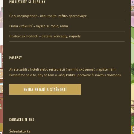
PRELISTUJTE SI RUBRIKY
Čo si (ne)objednať – ochutnajte, zažite, spoznávajte
Ľudia v zákulisí – myslia si, robia, radia
Hosťovo.sk hodnotí – detaily, koncepty, nápady
POŠEPKY
Ak ste zažili v hoteli alebo reštaurácii (ne)milú skúsenosť, napíšte nám.
Postaráme sa o to, aby sa tam o vašej kritike, pochvale či návrhu dozvedeli.
KNIHA PRIANÍ A SŤAŽNOSTÍ
KONTAKTUJTE NÁS
Šéfredaktorka