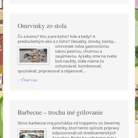
Omrvinky zo stola
Čo a komu? Kto a pre koho? Kde a kedy? A
predovšetkým ako a z čoho? Desiatky, stovky,
tisícky…
omrviniek robia gastronómiu
takou pestrou, chutnou a
zaujímavou. Aj keby sme na svete
boli navždy, stále máme čo
ochutnávať, kombinovať,
spoznávať, pripravovať a objavovať…
/
Čítať viac
Barbecue – trochu iné grilovanie
Slovo barbecue vraj pochádza od trapperov zo Severnej
Ameriky, ktorí tento spôsob prípravy
odpozorovali od stredoamerických
Aravakov. Prúty na uchytenie mäsa