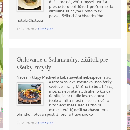
dušu, pre oči, vôňu, myseľ... Nuž a
presne toto bol dôvod, prečo sme do
virtuálnej kuchyne Hosťovo.sk
pozvali šéfkuchára historického
hotela Chateau
16. 7. 2026 /
Čítať viac
Grilovanie u Salamandry: zážitok pre
všetky zmysly
Náčelník tlupy Medvedia Laba zavetril nebezpečenstvo
a razom sa lovci rozutekali na všetky
svetové strany. Možno to bola búrka,
možno nepriatelia z druhého konca
údolia, čo prinútilo lovcov opustiť
teplo ohníka i hostinu zo surového
bizónieho mäsa. Keď sa znovu
osmelili vrátiť, našli na zhasnutom
ohnisku hotovú spúšť. Zhorenú trávu široko-
22. 6. 2026 /
Čítať viac