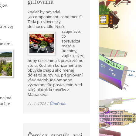
grilovania
ojov,
Znalec by povedal
„accompaniment, condiment“.
Teda po slovensky
rízovej
dochucovadlo. Niečo
zaujímavé,
čo
,
sprevádza
pojom...
mäso a
údeniny,
vajíčka, syry,
huby či zeleninu k prestretému
stolu. Kuchári i konzumenti ho
obvykle chápu ako menej
dôležitú surovinu, pri grilovaní
však nadobúda omnoho
významnejšie postavenie. Veď
taký plátok krkovičky z
Mäsiarstva
ť najmä
31. 7. 2023 /
Čítať viac
určite
Černica, moruša, acai,