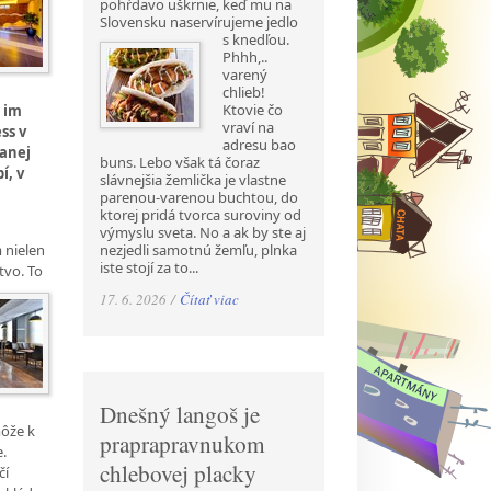
pohŕdavo uškrnie, keď mu na
Slovensku naservírujeme jedlo
s
knedľou.
Phhh,..
varený
chlieb!
Ktovie čo
 im
vraví na
ss v
adresu bao
ranej
buns. Lebo však tá čoraz
í, v
slávnejšia žemlička je vlastne
parenou-varenou buchtou, do
ktorej pridá tvorca suroviny od
výmyslu sveta. No a ak by ste aj
 nielen
nezjedli samotnú žemľu, plnka
iste stojí za to...
tvo. To
17. 6. 2026 /
Čítať viac
Dnešný langoš je
môže k
praprapravnukom
e.
chlebovej placky
čí