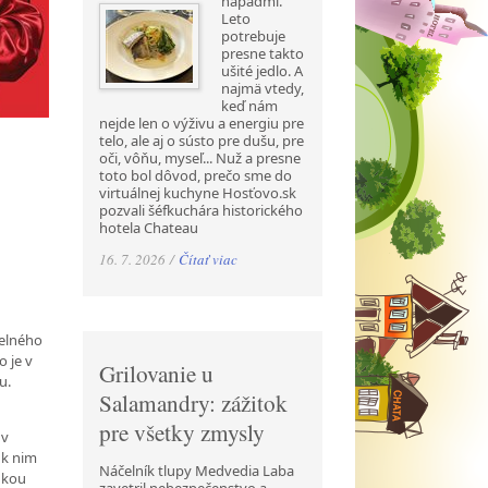
nápadmi.
Leto
potrebuje
presne takto
ušité jedlo. A
najmä vtedy,
keď nám
nejde len o výživu a energiu pre
telo, ale aj o sústo pre dušu, pre
oči, vôňu, myseľ... Nuž a presne
toto bol dôvod, prečo sme do
virtuálnej kuchyne Hosťovo.sk
pozvali šéfkuchára historického
hotela Chateau
16. 7. 2026 /
Čítať viac
selného
o je v
Grilovanie u
u.
Salamandry: zážitok
pre všetky zmysly
 v
 k nim
Náčelník tlupy Medvedia Laba
hkou