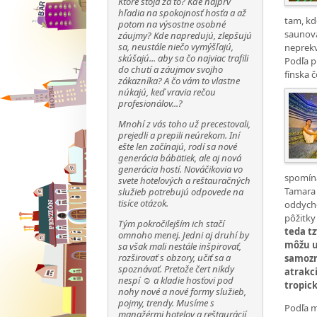
Ktoré stoja za to? Kde najprv
hľadia na spokojnosť hosťa a až
tam, kd
potom na výsostne osobné
saunova
záujmy? Kde napredujú, zlepšujú
sa, neustále niečo vymýšľajú,
neprekv
skúšajú... aby sa čo najviac trafili
Podľa p
do chutí a záujmov svojho
fínska 
zákazníka? A čo vám to vlastne
núkajú, keď vravia rečou
profesionálov...?
Mnohí z vás toho už precestovali,
prejedli a prepili neúrekom. Iní
ešte len začínajú, rodí sa nové
generácia bábätiek, ale aj nová
generácia hostí. Nováčikovia vo
spomína
svete hotelových a reštauračných
Tamara 
služieb potrebujú odpovede na
tisíce otázok.
oddycho
pôžitky
Tým pokročilejším ich stačí
teda t
omnoho menej. Jedni aj druhí by
môžu u
sa však mali nestále inšpirovať,
rozširovať s obzory, učiť sa a
samozr
spoznávať. Pretože čert nikdy
atrakc
nespí ☺ a kladie hosťovi pod
tropic
nohy nové a nové formy služieb,
pojmy, trendy. Musíme s
Podľa m
manažérmi hotelov a reštaurácií