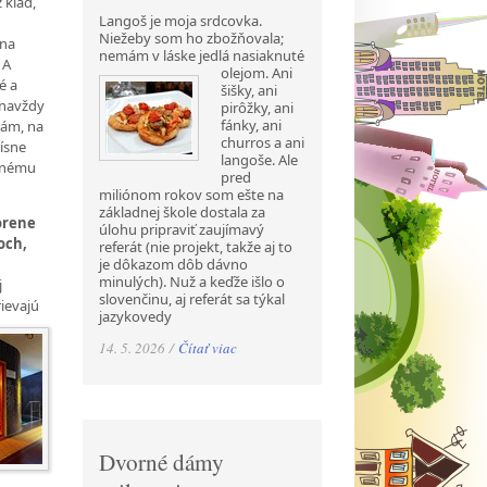
z klád,
Langoš je moja srdcovka.
Niežeby som ho zbožňovala;
 na
nemám v láske jedlá nasiaknuté
 A
olejom. Ani
é a
šišky, ani
 navždy
pirôžky, ani
fánky, ani
tám, na
churros a ani
rísne
langoše. Ale
ätnému
pred
miliónom rokov som ešte na
základnej škole dostala za
korene
úlohu pripraviť zaujímavý
och,
referát (nie projekt, takže aj to
h
je dôkazom dôb dávno
minulých). Nuž a keďže išlo o
j
slovenčinu, aj referát sa týkal
rievajú
jazykovedy
14. 5. 2026 /
Čítať viac
Dvorné dámy