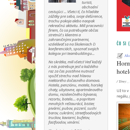
turisti,
obchodní
cestujúci ... Všetci tí, čo hľadáte
zážitky pre seba, svoje deťúrence,
trochu pokoja alebo naopak
rekreačnú aktivitu. Milí pracovníci
firiem, čo sa potrebujete občas
stretnúť s klientmi a
zahraničnými partnermi,
ČO SI 
vzdelávať sa na školeniach či
konferenciách, spoznať svojich
kolegov pri teambuildingu...
Ako
Hormó
No skrátka, milí všetci! Veď každý
z nás potrebuje jesť a každého
hotel
raz za čas postihne nutnosť
využiť strechu nad hlavou
niektorého dočasného domova.
/ Témy: ,
Hotela, penziónu, motela, horskej
chaty, ubytovne, apartmánového
Už to v
domu, rezidenčného bývania,
regálu,
rezortu, botela.... a popritom
mnohých reštaurácií, bistier,
pivární, pubov, pizzerií, sushi
barov, cukrární, streetfoodových
truckov, kaviarní, bufetov,
fastfoodov, vinární.