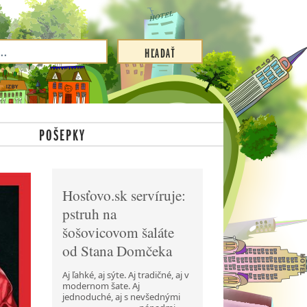
POŠEPKY
Hosťovo.sk servíruje:
pstruh na
šošovicovom šaláte
od Stana Domčeka
Aj ľahké, aj sýte. Aj tradičné, aj v
modernom šate. Aj
jednoduché, aj s nevšednými