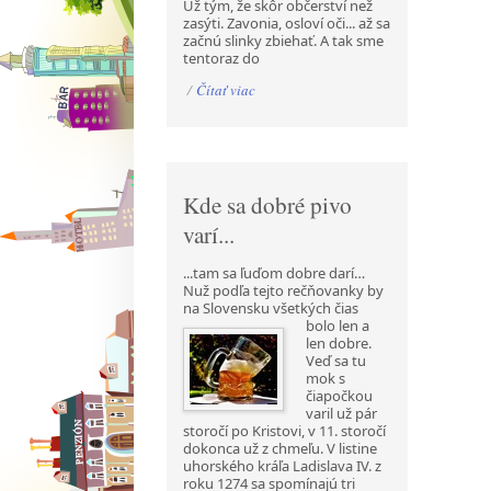
Už tým, že skôr občerství než
zasýti. Zavonia, osloví oči... až sa
začnú slinky zbiehať. A tak sme
tentoraz do
/
Čítať viac
Kde sa dobré pivo
varí...
...tam sa ľuďom dobre darí…
Nuž podľa tejto rečňovanky by
na Slovensku všetkých čias
bolo len a
len dobre.
Veď sa tu
mok s
čiapočkou
varil už pár
storočí po Kristovi, v 11. storočí
dokonca už z chmeľu. V listine
uhorského kráľa Ladislava IV. z
roku 1274 sa spomínajú tri