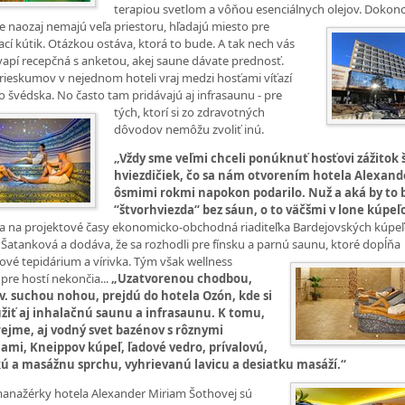
terapiou svetlom a vôňou esenciálnych olejov. Dokonc
e naozaj nemajú
veľa priestoru, hľadajú miesto pre
cí kútik. Otázkou ostáva, ktorá to bude. A tak nech vás
apí recepčná s anketou, akej saune dávate prednosť.
rieskumov v nejednom hoteli vraj medzi hosťami víťazí
čo švédska. No často tam pridávajú aj
infrasaunu - pre
tých, ktorí si zo zdravotných
dôvodov nemôžu zvoliť inú.
„Vždy sme veľmi chceli ponúknuť hosťovi zážitok 
hviezdičiek, čo sa nám otvorením hotela Alexand
ôsmimi rokmi napokon podarilo. Nuž a aká by to 
“štvorhviezda“ bez sáun, o to väčšmi v lone kúpeľo
 na projektové časy ekonomicko-obchodná riaditeľka Bardejovských kúpeľ
Šatanková a dodáva, že sa rozhodli pre fínsku a parnú saunu, ktoré dopĺňa
vé tepidárium a vírivka. Tým
však wellness
 pre hostí nekončia...
„Uzatvorenou chodbou,
zv. suchou nohou, prejdú do hotela Ozón, kde si
žiť aj inhalačnú saunu a infrasaunu. K tomu,
ejme, aj vodný svet bazénov s rôznymi
iami, Kneippov kúpeľ, ľadové vedro, prívalovú,
kú a masážnu sprchu, vyhrievanú lavicu a desiatku
masáží.“
anažérky hotela Alexander Miriam Šothovej sú