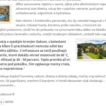
dĺžka
saunovania, teplota v saune, zákaz pitia alkoholických náp
zdravotný stav klienta, vstup len v plachte, vetranie, postupné
ochladzovanie, odpočinok a hydratácia
Niet nikoho z hotelového personálu, kto by nevedel reagovať v k
situácii. Odviesť hosťa, ktorému prišlo nevoľno, z horúcich do
jších priestorov, uložiť ho do polosedu na vyrovnanie tlaku alebo na ležadlo
čiť prísun čerstvého vzduchu, ovlažiť studeným obkladom, schladiť telo ná
ostia s vysokým krvným tlakom, s bolesťami
a kĺbov či prechladnutí nemusia odísť bez
ého zážitku. V infrasaune sa totiž používajú
ariče, ktoré dokážu ohriať miestnosť do 60 ˚C,
vlhkosť je 30 – 50 percent. Teplo preniká až tri
etre pod pokožku, čím vyplavuje toxíny z tela,
ho neprehrieva.“
rebuje doplniť hormóny radosti, šťastia a dobrej nálady, mal by vraj siahnu
om, čili papričkami, orechmi či banánmi. V hoteli Alexander však dodávajú – 
aunovaním...
udecová ©
: 40550
vy