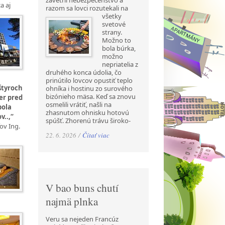
zavetril nebezpečenstvo a
a aj
razom sa lovci rozutekali na
všetky
svetové
strany.
Možno to
bola búrka,
možno
nepriatelia z
druhého konca údolia, čo
prinútilo lovcov opustiť teplo
štyroch
ohníka i hostinu zo surového
bizónieho mäsa. Keď sa znovu
er pred
osmelili vrátiť, našli na
bola
zhasnutom ohnisku hotovú
v..,“
spúšť. Zhorenú trávu široko-
ov Ing.
22. 6. 2026 /
Čítať viac
V bao buns chutí
najmä plnka
Veru sa nejeden Francúz