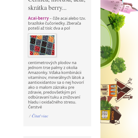
skrátka berry...
Acai-berry
– čiže acai alebo tzv.
brazílske čučoriedky. Zberača
poteší až tisíc dva a pol
centimetrových plodov na
jednom trse palmy z okolia
Amazonky. Vďaka kombinácii
vitamínov, minerálnych látok a
aantioxidantov sa o nej hovorí
ako o malom zázraku pre
zdravie, predovšetkým pri
odbúravaní tuku a znižovaní
hladu i oxidačného stresu.
Čerstvé
/
Čítať viac