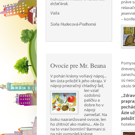
práve 
držať krok.
relaxač
jesenné
Vaša
– konf
Soňa Hudecová-Podhorná
Pomysel
Ovocie pre Mr. Beana
drevený
zanecha
V pohári krásny voňavý nápoj...
sú
neoce
len ústa priložiť k jeho okraju. V
nápoji priezračný chladivý ľad,
okolo 9
len vziať
ozdobnú
„Zdrav
paličku a
praprap
dobre ho v
pochád
nápoji
Ázie už
zamiešať. Na
položi
boku naaranžované ovocie, len
hotelov
ho zhltnúť ako malinu... Ale čo
na to vraví bontón? Barmani si
na nás vymysleli krásne