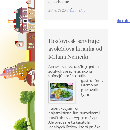
aj barbeque.
28. 8. 2023 /
Čítať viac
do rubr
Hosťovo.sk servíruje:
avokádová hrianka od
Milana Nemčíka
Ani jesť sa nechce. To je jedna
zo zlých správ leta, ako ju
vnímajú profesionáli v
gastronómii.
Darmo by
pracovali s
tými
najonakvejšími či
najatraktívnejšími surovinami,
hosť toho viac vypije než zje.
Ale predsa je tu kapitola
jedálnych lístkov, ktorá priláka.