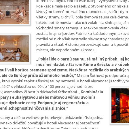
kúrením v obydlí. Fíni išli ešte ďalej – vymysleli stavby 
kde každá mala sedlo a zásek. Z otvoreného ohniska s
lávovými kameňmi, zvaného rauniokiuas , sa šíril dym
všetky strany. O chvíľu bola dymová sauna celá čierna.
takéto potné miesta – ako ich volali – sa šírili aj na južn
východné smery zemegule. Mekkou saunovania však
zostala krajina fjordov. Patrilo ku každodenným aktivi
rozdiel od nich však nestratilo slávnostný charakter, p
pravidlá a rituál. Historici prirovnávajú saunu k posv
miestu, nie nepodobnému kostolu.
„Pokiaľ ide o parnú saunu, tá má iný príbeh. Jej 
musíme hľadať v Starom Ríme a Grécku a v kúpeľ
využívali horúce pramene spod zeme. Neskôr sa rozšírila do arabskýc
, ale do Európy prišla až omnoho neskôr,“
Miriam Šothová ju odporúča a
 ktorí vysokú teplotu fínskej sauny neznesú. V hoteli Alexander ju totiž vyh
 45 C° s vlhkosťou od 90 do 100 percent, je vhodná pre
ov, astmatikov či hostí s dýchacími ťažkosťami.
„Kombinácia
 pary s eukalyptovou alebo mätovou vôňou uvoľní a
ikuje dýchacie cesty. Podporuje aj regeneráciu a
zenú schopnosť zvlhčovania sliznice.“
 sauny a celého wellness je hotelovým prikázaním číslo jedna.
rovnako dôležitú považujú v hoteli Alexander aj bezpečnosť.
s tím sa riadi kľúčovým devätorom: Zahriatie a hydratácia,