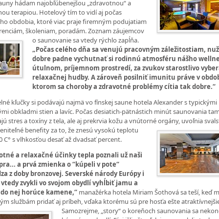
sauny hádam najobľúbenejšou „zdravotnou“ a
nou terapiou. Hotelový tím to vidí aj počas
ho obdobia, ktoré viac praje firemným podujatiam
erenciám, školeniam, poradám. Zoznam záujemcov
o saunovanie sa
vtedy rýchlo zapĺňa.
„Počas celého dňa sa venujú pracovným záležitostiam, nuž
dobre padne vychutnať si rodinnú atmosféru nášho wellne
útulnom, príjemnom prostredí, za zvukov starostlivo vybe
relaxačnej hudby. A zároveň posilniť imunitu práve v obdob
ktorom sa choroby a zdravotné problémy cítia tak dobre.“
né kľučky si podávajú najmä vo fínskej saune hotela Alexander s typickými
mi obkladmi stien a lavíc. Počas desiatich-pätnástich minút saunovania tam
jú stres a toxíny z tela, ale aj prekrvia kožu a vnútorné orgány, uvoľnia svals
niteľné benefity za to, že znesú vysokú teplotu
0 C° s vlhkosťou desať až dvadsať percent.
otné a relaxačné účinky tepla poznali už naši
ra... a prvá zmienka o “kúpeli v pote“
za z doby bronzovej. Severské národy Európy i
 vtedy zvykli vo svojom obydlí vyhĺbiť jamu a
ť do nej horúce kamene,“
manažérka hotela Miriam Šothová sa teší, keď 
ým službám pridať aj príbeh, vďaka ktorému sú pre hosťa ešte atraktívnejši
Samozrejme, „story“ o
koreňoch saunovania sa nekon