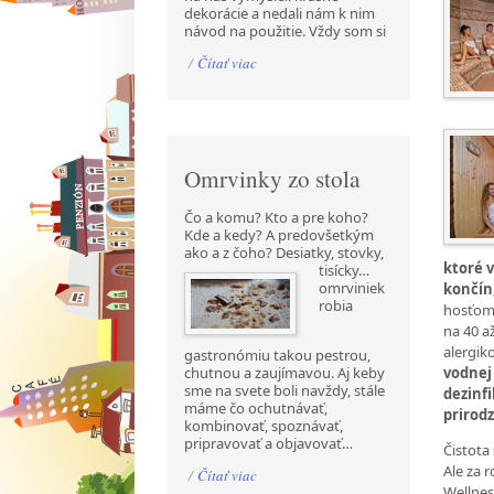
dekorácie a nedali nám k nim
návod na použitie. Vždy som si
/
Čítať viac
Omrvinky zo stola
Čo a komu? Kto a pre koho?
Kde a kedy? A predovšetkým
ako a z čoho? Desiatky, stovky,
ktoré 
tisícky…
omrviniek
končín
robia
hosťom,
na
40 až
alergik
gastronómiu takou pestrou,
vodnej
chutnou a zaujímavou. Aj keby
sme na svete boli navždy, stále
dezinf
máme čo ochutnávať,
prirod
kombinovať, spoznávať,
pripravovať a objavovať…
Čistota
Ale za 
/
Čítať viac
Wellnes