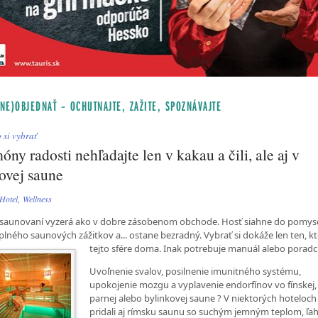
(NE)OBJEDNAŤ – OCHUTNAJTE, ZAŽITE, SPOZNÁVAJTE
 si vybrať
ny radosti nehľadajte len v kakau a čili, ale aj v
ovej saune
Hotel
,
Wellness
 saunovaní vyzerá ako v dobre zásobenom obchode. Hosť siahne do pomy
 plného saunových zážitkov a... ostane bezradný. Vybrať si dokáže len ten, kt
tejto
sfére doma. Inak potrebuje manuál alebo poradc
Uvoľnenie svalov, posilnenie imunitného systému,
upokojenie mozgu a vyplavenie endorfínov vo fínskej,
parnej alebo bylinkovej saune ? V niektorých hoteloch
pridali aj rímsku saunu so suchým jemným teplom, ľa