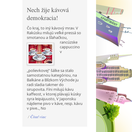
Nech žije kávová
demokracia!
Čo kraj, to iný kávový mrav. V
Rakúsku milujú veľké pressá so
smotanou a šľahačkou,
rancúzske
cappuccino
v
„polievkovej“ šálke sa stalo
samostatnou kategóriou, na
Balkáne a Blízkom Východe ju
radi sladia takmer do
sirupovita. Fíni milujú kávu
kaffeost, v ktorej plávajú kúsky
syra leipäjuusto, V Japonsku
nájdeme pivo v káve, resp. kávu
v pive.., No
/
Čítať viac