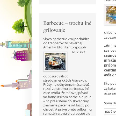
Barbecue – trochu iné
grilovanie
chladne
zabezpe
Slovo barbecue vraj pochádza
od trapperov zo Severnej
„Ani h
Ameriky, ktorí tento spôsob
svalov 
prípravy
saunov
infraži
pričom 
centim
avšak 
odpozorovali od
stredoamerických Aravakov.
Kto pot
Prúty na uchytenie mäsa totiž
za kaka
rezali zo stromu barbacoa. Iní
zase tvrdia, že má svoj pôvod
aj za s
vo francúzskom barbe-a-queue
– čo prelúštené do slovenčiny
Soňa H
znamená pečenie od fúzov po
chvost. A práve preto odborníci
návšte
i amatéri vravia o barbecue ale