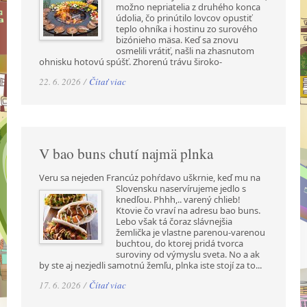
možno nepriatelia z druhého konca
údolia, čo prinútilo lovcov opustiť
teplo ohníka i hostinu zo surového
bizónieho mäsa. Keď sa znovu
osmelili vrátiť, našli na zhasnutom
ohnisku hotovú spúšť. Zhorenú trávu široko-
22. 6. 2026 /
Čítať viac
V bao buns chutí najmä plnka
Veru sa nejeden Francúz pohŕdavo uškrnie, keď mu na
Slovensku naservírujeme jedlo s
knedľou. Phhh,.. varený chlieb!
Ktovie čo vraví na adresu bao buns.
Lebo však tá čoraz slávnejšia
žemlička je vlastne parenou-varenou
buchtou, do ktorej pridá tvorca
suroviny od výmyslu sveta. No a ak
by ste aj nezjedli samotnú žemľu, plnka iste stojí za to...
17. 6. 2026 /
Čítať viac