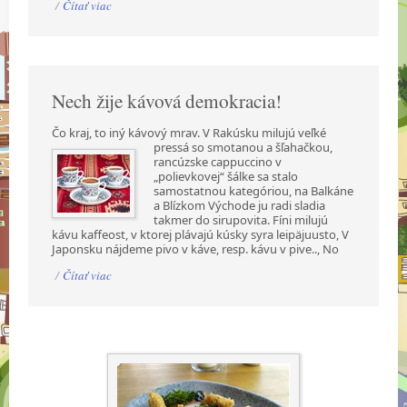
/
Čítať viac
Nech žije kávová demokracia!
Čo kraj, to iný kávový mrav. V Rakúsku milujú veľké
pressá so smotanou a šľahačkou,
rancúzske cappuccino v
„polievkovej“ šálke sa stalo
samostatnou kategóriou, na Balkáne
a Blízkom Východe ju radi sladia
takmer do sirupovita. Fíni milujú
kávu kaffeost, v ktorej plávajú kúsky syra leipäjuusto, V
Japonsku nájdeme pivo v káve, resp. kávu v pive.., No
/
Čítať viac