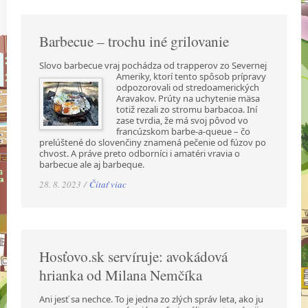
Barbecue – trochu iné grilovanie
Slovo barbecue vraj pochádza od trapperov zo Severnej
Ameriky, ktorí tento spôsob prípravy
odpozorovali od stredoamerických
Aravakov. Prúty na uchytenie mäsa
totiž rezali zo stromu barbacoa. Iní
zase tvrdia, že má svoj pôvod vo
francúzskom barbe-a-queue – čo
prelúštené do slovenčiny znamená pečenie od fúzov po
chvost. A práve preto odborníci i amatéri vravia o
barbecue ale aj barbeque.
28. 8. 2023 /
Čítať viac
Hosťovo.sk servíruje: avokádová
hrianka od Milana Nemčíka
Ani jesť sa nechce. To je jedna zo zlých správ leta, ako ju