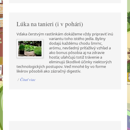
Lúka na tanieri (i v pohári)
Vďaka čerstvým rastlinkám dokážeme vždy pripraviť inú
variantu toho istého jedla. Byliny
dodajú každému chodu šmrnc,
arómu, nevšedný príťažlivý vzhľad a
ako bonus pôsobia aj na zdravie
hosťa; uľahčujú totiž trávenie a
eliminujú škodlivé účinky niektorých
technologických postupov. Veď mnohé by vo forme
likérov pôsobili ako zázračný digestív.
/
Čítať viac