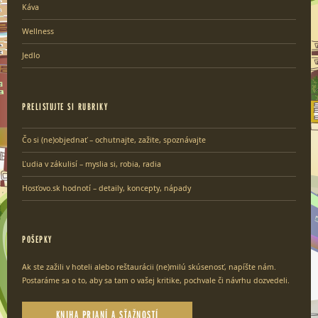
Káva
Wellness
Jedlo
PRELISTUJTE SI RUBRIKY
Čo si (ne)objednať – ochutnajte, zažite, spoznávajte
Ľudia v zákulisí – myslia si, robia, radia
Hosťovo.sk hodnotí – detaily, koncepty, nápady
POŠEPKY
Ak ste zažili v hoteli alebo reštaurácii (ne)milú skúsenosť, napíšte nám.
Postaráme sa o to, aby sa tam o vašej kritike, pochvale či návrhu dozvedeli.
KNIHA PRIANÍ A SŤAŽNOSTÍ