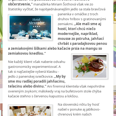
občerstvenie,“
manažérka Miriam Šothová však vie zo
štatistiky vyčítať, že najobjednávanejším jedlo sa stala
bravčová
panenka v omáčke z troch
druhov hríbov s gratinovanými
zemiakmi.
„Ale mali sme aj
hostí, ktorí chcú niečo
modernejšie, napríklad,
mousse zo pstruha, jahňací
chrbát s paradajkovou penou
a zemiakovými šiškami alebo kačacie prsia na mangu so
zemiakovou knedľou.“
Nie každý klient však naberie odvahu
gastronomicky experimentovať. A
tak si najčastejšie vyberá klasiku -
jedlo z panenskej sviečkovice.
„My by
sme mu radšej poradili jahňacinu,
teľacinu alebo divinu.“
Ani firemná klientela však nepohrdne
overeným zvykom; málokedy vraj na bufetovom stole chýba
kačacie stehno s červenou kapustou a lokšou.
Na slovenskú nôtu by hosť
našiel v ponuke aj jablkovo-
chrenový krém našich