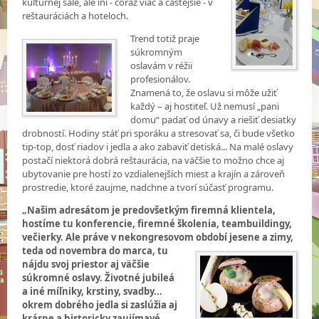
kultúrnej sále, ale iní - čoraz viac a častejšie - v
reštauráciách a hoteloch.
Trend totiž praje
súkromným
oslavám v réžii
profesionálov.
Znamená to, že oslavu si môže užiť
každý – aj hostiteľ. Už nemusí „pani
domu“ padať od únavy a riešiť desiatky
drobností. Hodiny stáť pri sporáku a stresovať sa, či bude všetko
tip-top, dosť riadov i jedla a ako zabaviť detiská... Na malé oslavy
postačí niektorá dobrá reštaurácia, na väčšie to možno chce aj
ubytovanie pre hostí zo vzdialenejších miest a krajín a zároveň
prostredie, ktoré zaujme, nadchne a tvorí súčasť programu.
„Našim adresátom je predovšetkým firemná klientela,
hostíme tu konferencie, firemné školenia, teambuildingy,
večierky. Ale práve v nekongresovom období jesene a zimy,
teda od novembra do marca, tu
nájdu svoj priestor aj väčšie
súkromné oslavy. Životné jubileá
a iné míľniky, krstiny, svadby...
okrem dobrého jedla si zaslúžia aj
krásne a historicky zaujímavé