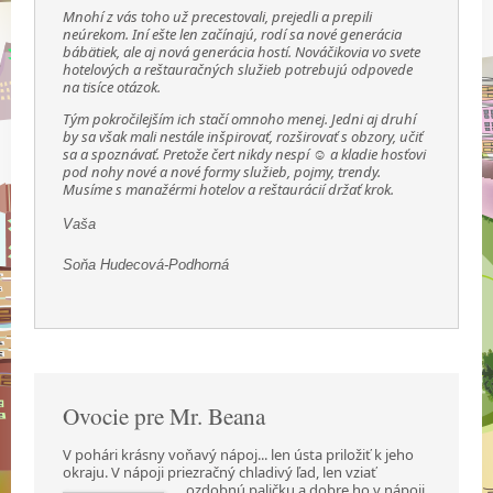
Mnohí z vás toho už precestovali, prejedli a prepili
neúrekom. Iní ešte len začínajú, rodí sa nové generácia
bábätiek, ale aj nová generácia hostí. Nováčikovia vo svete
hotelových a reštauračných služieb potrebujú odpovede
na tisíce otázok.
Tým pokročilejším ich stačí omnoho menej. Jedni aj druhí
by sa však mali nestále inšpirovať, rozširovať s obzory, učiť
sa a spoznávať. Pretože čert nikdy nespí ☺ a kladie hosťovi
pod nohy nové a nové formy služieb, pojmy, trendy.
Musíme s manažérmi hotelov a reštaurácií držať krok.
Vaša
Soňa Hudecová-Podhorná
Ovocie pre Mr. Beana
V pohári krásny voňavý nápoj... len ústa priložiť k jeho
okraju. V nápoji priezračný chladivý ľad,
len vziať
ozdobnú paličku a dobre ho v nápoji