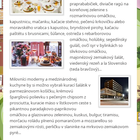
praprababičiek, diviačie ragú na
koreňovej zelenine s
rozmarínovou omáčkou,
kapustnicu, mačanku, kačacie stehno, pečenú krkovičku alebo
moravského vrabca s kapustou, bryndzové pirohy, kačaciu
paštétu s brusnicami, šúľance, ostrieža s rebarborovou
omáčkou, holúbky, segedínsky
guláš, ovčí syr v bylinkách so
slivkovou omáčkou,
majonézový zemiakový šalát,
viedenský rezeň a la Slovensko
(teda bravčový)...
Milovníci moderny a medzinárodnej
kuchyne by si možno vybrali kurací šalátik v
parmezánovom košíčku, krémovú
špargľovú polievku s pečeným chipsom z
prosciutta, kuracie mäso v lístkovom ceste s
pikantnou paradajkovo-paprikovou
omáčkou a glazovanou zeleninou, kuskus, bulgur, tiramisu,
morčaciu roládu plnenú pomarančom a mozzarellou so
zemiakovými rösti, perličku v slaninke na mrkvovo-zemiakovom
pyré...