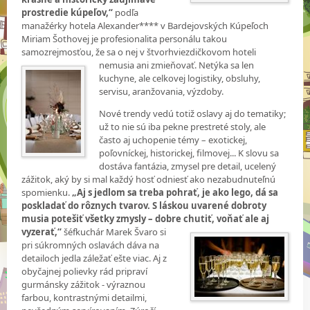
prostredie kúpeľov,“
podľa
manažérky hotela Alexander**** v Bardejovských Kúpeľoch
Miriam Šothovej je profesionalita personálu takou
samozrejmosťou, že sa o nej v štvorhviezdičkovom hoteli
nemusia ani zmieňovať. Netýka sa len
kuchyne, ale celkovej logistiky, obsluhy,
servisu, aranžovania, výzdoby.
Nové trendy vedú totiž oslavy aj do tematiky;
už to nie sú iba pekne prestreté stoly, ale
často aj uchopenie témy – exotickej,
poľovníckej, historickej, filmovej... K slovu sa
dostáva fantázia, zmysel pre detail, ucelený
zážitok, aký by si mal každý hosť odniesť ako nezabudnuteľnú
spomienku.
„Aj s jedlom sa treba pohrať, je ako lego, dá sa
poskladať do rôznych tvarov. S láskou uvarené dobroty
musia potešiť všetky zmysly – dobre
chutiť, voňať ale aj
vyzerať,“
šéfkuchár Marek Švaro si
pri súkromných oslavách dáva na
detailoch jedla záležať ešte viac. Aj z
obyčajnej polievky rád pripraví
gurmánsky zážitok - výraznou
farbou, kontrastnými detailmi,