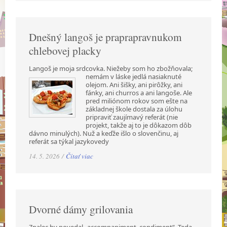
Dnešný langoš je praprapravnukom
chlebovej placky
Langoš je moja srdcovka. Niežeby som ho zbožňovala;
nemám v láske jedlá nasiaknuté
olejom. Ani šišky, ani pirôžky, ani
fánky, ani churros a ani langoše. Ale
pred miliónom rokov som ešte na
základnej škole dostala za úlohu
pripraviť zaujímavý referát (nie
projekt, takže aj to je dôkazom dôb
dávno minulých). Nuž a keďže išlo o slovenčinu, aj
referát sa týkal jazykovedy
14. 5. 2026 /
Čítať viac
Dvorné dámy grilovania
Znalec by povedal „accompaniment, condiment“. Teda