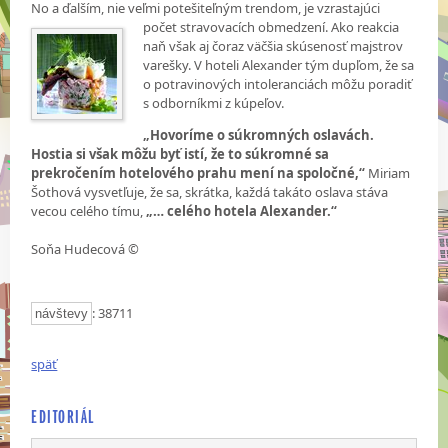
No a ďalším, nie veľmi potešiteľným trendom, je vzrastajúci
počet stravovacích obmedzení.
Ako reakcia
naň však aj čoraz väčšia skúsenosť majstrov
varešky. V hoteli Alexander tým dupľom, že sa
o potravinových intoleranciách môžu poradiť
s odborníkmi z kúpeľov.
„Hovoríme o súkromných oslavách.
Hostia si však môžu byť istí, že to súkromné sa
prekročením hotelového prahu mení na spoločné,“
Miriam
Šothová vysvetľuje, že sa, skrátka, každá takáto oslava stáva
vecou celého tímu,
„… celého hotela Alexander.“
Soňa Hudecová ©
: 38711
návštevy
späť
EDITORIÁL