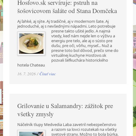
Hosťovo.sk servíruje: pstruh na
šošovicovom šaláte od Stana Domčeka
Aj ľahké, aj sýte. Aj tradičné, aj v modernom šate. Aj
jednoduché, aj s nevšednými nápadmi.
Leto potrebuje
presne takto ušité jedlo. A najmä
vtedy, keď nám nejde len o výživu a
energiu pre telo, ale aj o sústo pre
dušu, pre oči, vôňu, myseľ... Nuž a
presne toto bol dôvod, prečo sme do
virtuálnej kuchyne Hosťovo.sk
pozvali šéfkuchára historického
hotela Chateau
16. 7. 2026 /
Čítať viac
Grilovanie u Salamandry: zážitok pre
všetky zmysly
Náčelník tlupy Medvedia Laba zavetril nebezpečenstvo
a razom sa lovci rozutekali na všetky
svetové strany. Možno to bola búrka,