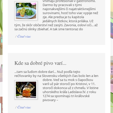
vnímajú profesionáli v gastronómii.
Darmo by pracovali s tými
najonakvejšími či najatraktívnejšími
surovinami, hosť toho viac vypije než
zje. Ale predsa je tu kapitola
jedálnych lístkov, ktorá priláka. Už
tým, že skôr občerství než zasýti. Zavonia, osloví oči... až
sa začnú slinky zbiehať. A tak sme tentoraz do
/
Čítať viac
Kde sa dobré pivo varí...
...tam sa ľuďom dobre darí… Nuž podľa tejto
rečňovanky by na Slovensku všetkých čias bolo len a
len
dobre. Veď sa tu mok s čiapočkou
varil už pár storočí po Kristovi, v 11.
storočí dokonca už z chmeľu. V listine
uhorského kráľa Ladislava IV. z roku
1274 sa spomínajú tri kráľovské
pivovary –
/
Čítať viac