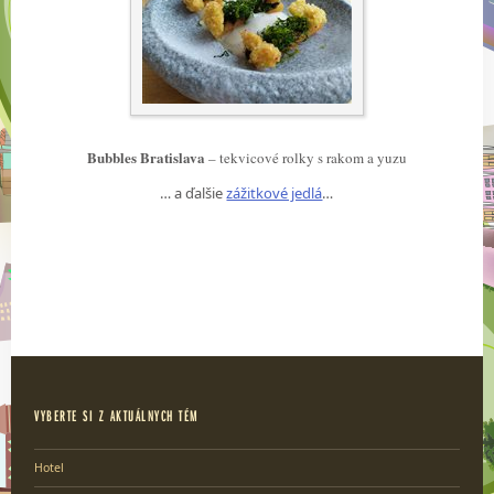
Bubbles Bratislava
– tekvicové rolky s rakom a yuzu
… a ďalšie
zážitkové jedlá
…
VYBERTE SI Z AKTUÁLNYCH TÉM
Hotel