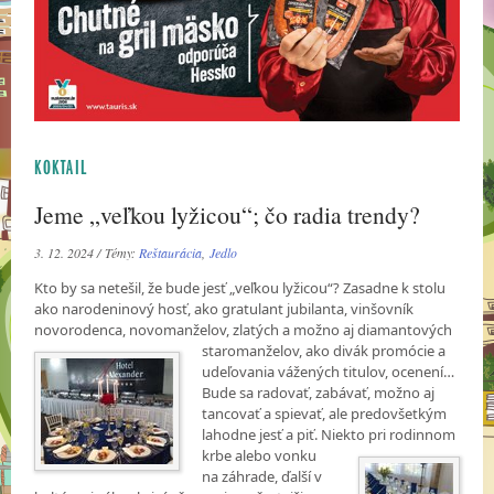
KOKTAIL
Jeme „veľkou lyžicou“; čo radia trendy?
3. 12. 2024 / Témy:
Reštaurácia
,
Jedlo
Kto by sa netešil, že bude jesť „veľkou lyžicou“? Zasadne k stolu
ako narodeninový hosť, ako gratulant jubilanta, vinšovník
novorodenca, novomanželov, zlatých a možno aj diamantových
staromanželov, ako divák promócie a
udeľovania vážených titulov, ocenení…
Bude sa radovať, zabávať, možno aj
tancovať a spievať, ale predovšetkým
lahodne jesť a piť. Niekto pri rodinnom
krbe
alebo vonku
na záhrade, ďalší v