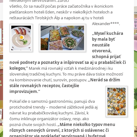
nevšedným servírovaním. Zúročí
všetko, čo sa naučil počas práce začiatočníka v ikonickom
piešťanskom hoteli Eden, neskôr v niekoľkých hoteloch a
reštauráciách Tirolských Álp a napokon aj tu v hoteli
Alexander****.
„Myseľ kuchára
by mala byť
neustále
otvorená,
schopná prijať
nové podnety a poznatky a inšpirovať sa aj u prababičiek či
kolegov,“
Marek má rovnaký vzťah k medzinárodnej i ku
slovenskej tradičnej kuchyni. To mu práve dáva tisíce možností
na kombinovanie chutí, surovín, postupov.
„Nerád
sa držím
stále rovnakých receptov, častejšie
improvizujem.“
Pokiaľ ide o samotnú gastronómiu, panujú dva
protichodné trendy – moderné zážitkové jedlá aj
návrat ku prababičkovskej kuchyni. Závisí, k
čomu inklinuje organizátor oslavy, resp. ako
pozná chute svojich hostí.
„Máme niekoľko typov menu
rôznych cenových úrovní, z ktorých si oslávenec či
organizátor vie poskladať servírované i bufetové