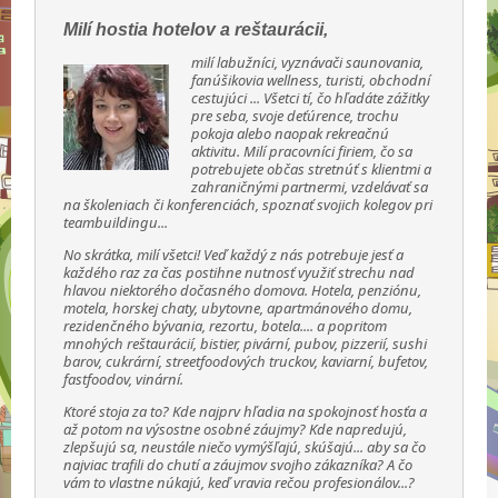
Milí hostia hotelov a reštaurácii,
milí labužníci, vyznávači saunovania,
fanúšikovia wellness, turisti, obchodní
cestujúci ... Všetci tí, čo hľadáte zážitky
pre seba, svoje deťúrence, trochu
pokoja alebo naopak rekreačnú
aktivitu. Milí pracovníci firiem, čo sa
potrebujete občas stretnúť s klientmi a
zahraničnými partnermi, vzdelávať sa
na školeniach či konferenciách, spoznať svojich kolegov pri
teambuildingu...
No skrátka, milí všetci! Veď každý z nás potrebuje jesť a
každého raz za čas postihne nutnosť využiť strechu nad
hlavou niektorého dočasného domova. Hotela, penziónu,
motela, horskej chaty, ubytovne, apartmánového domu,
rezidenčného bývania, rezortu, botela.... a popritom
mnohých reštaurácií, bistier, pivární, pubov, pizzerií, sushi
barov, cukrární, streetfoodových truckov, kaviarní, bufetov,
fastfoodov, vinární.
Ktoré stoja za to? Kde najprv hľadia na spokojnosť hosťa a
až potom na výsostne osobné záujmy? Kde napredujú,
zlepšujú sa, neustále niečo vymýšľajú, skúšajú... aby sa čo
najviac trafili do chutí a záujmov svojho zákazníka? A čo
vám to vlastne núkajú, keď vravia rečou profesionálov...?