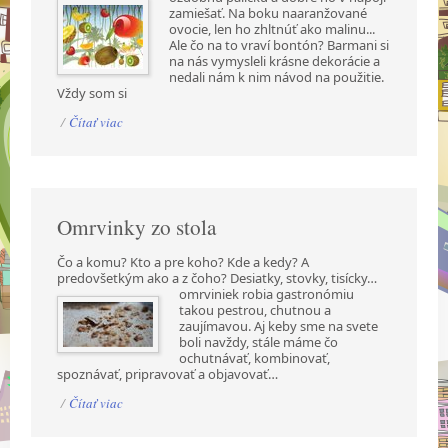
zamiešať. Na boku naaranžované
ovocie, len ho zhltnúť ako malinu...
Ale čo na to vraví bontón? Barmani si
na nás vymysleli krásne dekorácie a
nedali nám k nim návod na použitie.
Vždy som si
/
Čítať viac
Omrvinky zo stola
Čo a komu? Kto a pre koho? Kde a kedy? A
predovšetkým ako a z čoho? Desiatky, stovky,
tisícky…
omrviniek robia gastronómiu
takou pestrou, chutnou a
zaujímavou. Aj keby sme na svete
boli navždy, stále máme čo
ochutnávať, kombinovať,
spoznávať, pripravovať a objavovať…
/
Čítať viac