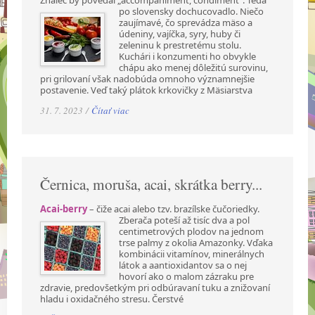
po slovensky dochucovadlo. Niečo
zaujímavé, čo sprevádza mäso a
údeniny, vajíčka, syry, huby či
zeleninu k prestretému stolu.
Kuchári i konzumenti ho obvykle
chápu ako menej dôležitú surovinu,
pri grilovaní však nadobúda omnoho významnejšie
postavenie. Veď taký plátok krkovičky z Mäsiarstva
31. 7. 2023 /
Čítať viac
Černica, moruša, acai, skrátka berry...
Acai-berry
– čiže acai alebo tzv. brazílske čučoriedky.
Zberača poteší až tisíc dva a pol
centimetrových plodov na jednom
trse palmy z okolia Amazonky. Vďaka
kombinácii vitamínov, minerálnych
látok a aantioxidantov sa o nej
hovorí ako o malom zázraku pre
zdravie, predovšetkým pri odbúravaní tuku a znižovaní
hladu i oxidačného stresu. Čerstvé