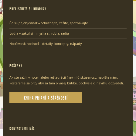
PRELISTUJTE SI RUBRIKY
Čo si (ne)objednať – ochutnajte, zažite, spoznávajte
Ľudia v zákulisí – myslia si, robia, radia
Hosťovo.sk hodnotí – detaily, koncepty, nápady
POŠEPKY
Ak ste zažili v hoteli alebo reštaurácii (ne)milú skúsenosť, napíšte nám.
Postaráme sa o to, aby sa tam o vašej kritike, pochvale či návrhu dozvedeli.
KNIHA PRIANÍ A SŤAŽNOSTÍ
KONTAKTUJTE NÁS