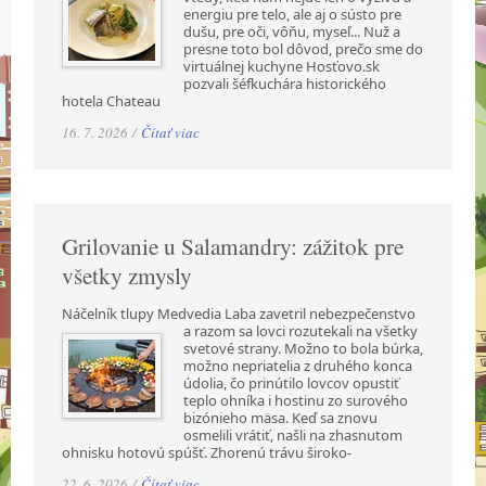
energiu pre telo, ale aj o sústo pre
dušu, pre oči, vôňu, myseľ... Nuž a
presne toto bol dôvod, prečo sme do
virtuálnej kuchyne Hosťovo.sk
pozvali šéfkuchára historického
hotela Chateau
16. 7. 2026 /
Čítať viac
Grilovanie u Salamandry: zážitok pre
všetky zmysly
Náčelník tlupy Medvedia Laba zavetril nebezpečenstvo
a razom sa lovci rozutekali na všetky
svetové strany. Možno to bola búrka,
možno nepriatelia z druhého konca
údolia, čo prinútilo lovcov opustiť
teplo ohníka i hostinu zo surového
bizónieho mäsa. Keď sa znovu
osmelili vrátiť, našli na zhasnutom
ohnisku hotovú spúšť. Zhorenú trávu široko-
22. 6. 2026 /
Čítať viac