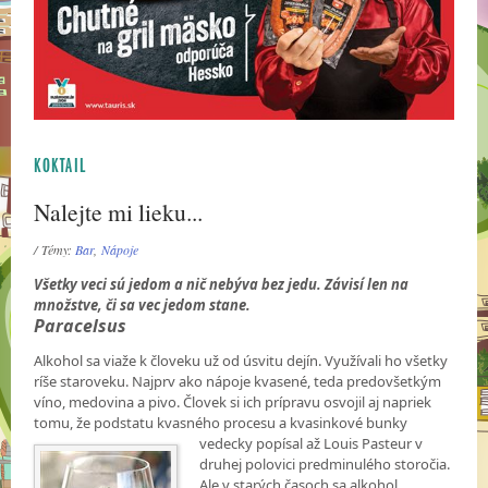
KOKTAIL
Nalejte mi lieku...
/ Témy:
Bar
,
Nápoje
Všetky veci sú jedom a nič nebýva bez jedu. Závisí len na
množstve, či sa vec jedom stane.
Paracelsus
Alkohol sa viaže k človeku už od úsvitu dejín. Využívali ho všetky
ríše staroveku. Najprv ako nápoje kvasené, teda predovšetkým
víno, medovina a pivo. Človek si ich prípravu osvojil aj napriek
tomu, že podstatu kvasného procesu a kvasinkové bunky
vedecky popísal až Louis
Pasteur v
druhej polovici predminulého storočia.
Ale v starých časoch sa alkohol