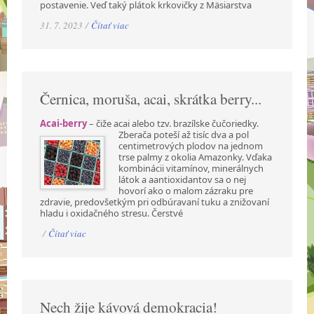
postavenie. Veď taký plátok krkovičky z Mäsiarstva
31. 7. 2023 /
Čítať viac
Černica, moruša, acai, skrátka berry...
Acai-berry
– čiže acai alebo tzv. brazílske čučoriedky.
Zberača poteší až tisíc dva a pol
centimetrových plodov na jednom
trse palmy z okolia Amazonky. Vďaka
kombinácii vitamínov, minerálnych
látok a aantioxidantov sa o nej
hovorí ako o malom zázraku pre
zdravie, predovšetkým pri odbúravaní tuku a znižovaní
hladu i oxidačného stresu. Čerstvé
/
Čítať viac
Nech žije kávová demokracia!