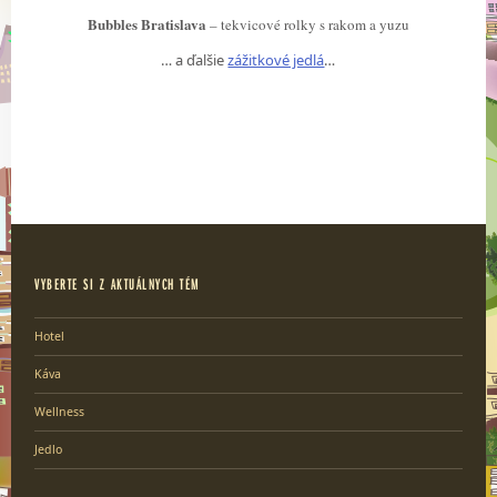
Bubbles Bratislava
– tekvicové rolky s rakom a yuzu
… a ďalšie
zážitkové jedlá
…
VYBERTE SI Z AKTUÁLNYCH TÉM
Hotel
Káva
Wellness
Jedlo