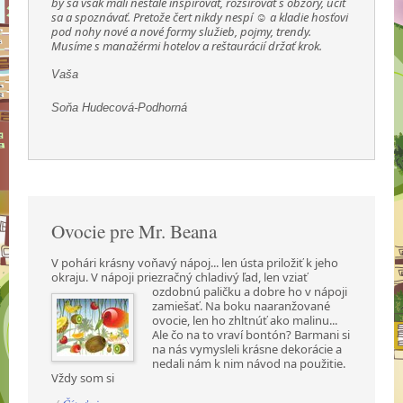
by sa však mali nestále inšpirovať, rozširovať s obzory, učiť
sa a spoznávať. Pretože čert nikdy nespí ☺ a kladie hosťovi
pod nohy nové a nové formy služieb, pojmy, trendy.
Musíme s manažérmi hotelov a reštaurácií držať krok.
Vaša
Soňa Hudecová-Podhorná
Ovocie pre Mr. Beana
V pohári krásny voňavý nápoj... len ústa priložiť k jeho
okraju. V nápoji priezračný chladivý ľad,
len vziať
ozdobnú paličku a dobre ho v nápoji
zamiešať. Na boku naaranžované
ovocie, len ho zhltnúť ako malinu...
Ale čo na to vraví bontón? Barmani si
na nás vymysleli krásne dekorácie a
nedali nám k nim návod na použitie.
Vždy som si