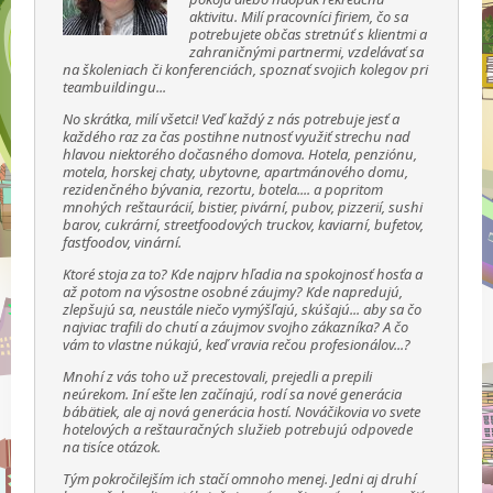
aktivitu. Milí pracovníci firiem, čo sa
potrebujete občas stretnúť s klientmi a
zahraničnými partnermi, vzdelávať sa
na školeniach či konferenciách, spoznať svojich kolegov pri
teambuildingu...
No skrátka, milí všetci! Veď každý z nás potrebuje jesť a
každého raz za čas postihne nutnosť využiť strechu nad
hlavou niektorého dočasného domova. Hotela, penziónu,
motela, horskej chaty, ubytovne, apartmánového domu,
rezidenčného bývania, rezortu, botela.... a popritom
mnohých reštaurácií, bistier, pivární, pubov, pizzerií, sushi
barov, cukrární, streetfoodových truckov, kaviarní, bufetov,
fastfoodov, vinární.
Ktoré stoja za to? Kde najprv hľadia na spokojnosť hosťa a
až potom na výsostne osobné záujmy? Kde napredujú,
zlepšujú sa, neustále niečo vymýšľajú, skúšajú... aby sa čo
najviac trafili do chutí a záujmov svojho zákazníka? A čo
vám to vlastne núkajú, keď vravia rečou profesionálov...?
Mnohí z vás toho už precestovali, prejedli a prepili
neúrekom. Iní ešte len začínajú, rodí sa nové generácia
bábätiek, ale aj nová generácia hostí. Nováčikovia vo svete
hotelových a reštauračných služieb potrebujú odpovede
na tisíce otázok.
Tým pokročilejším ich stačí omnoho menej. Jedni aj druhí