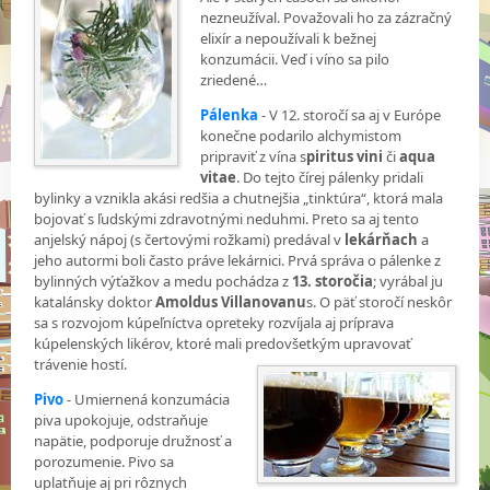
nezneužíval. Považovali ho za zázračný
elixír a nepoužívali k bežnej
konzumácii. Veď i víno sa pilo
zriedené…
Pálenka
- V 12. storočí sa aj v Európe
konečne podarilo alchymistom
pripraviť z vína s
piritus vini
či
aqua
vitae
. Do tejto čírej pálenky pridali
bylinky a vznikla akási redšia a chutnejšia „tinktúra“, ktorá mala
bojovať s ľudskými zdravotnými neduhmi. Preto sa aj tento
anjelský nápoj (s čertovými rožkami) predával v
lekárňach
a
jeho autormi boli často práve lekárnici. Prvá správa o pálenke z
bylinných výťažkov a medu pochádza z
13. storočia
; vyrábal ju
katalánsky doktor
Amoldus Villanovanu
s. O päť storočí neskôr
sa s rozvojom kúpeľníctva opreteky rozvíjala aj príprava
kúpelenských likérov, ktoré mali predovšetkým upravovať
trávenie hostí.
Pivo
- Umiernená konzumácia
piva upokojuje, odstraňuje
napätie, podporuje družnosť a
porozumenie. Pivo sa
uplatňuje aj pri rôznych