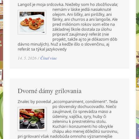
Langoš je moja srdcovka. Niežeby som ho zbožňovala;
nemám v láske jedlá nasiaknuté
olejom. Ani šišky, ani pirôžky, ani
fánky, ani churros a ani langoše. Ale
pred miliónom rokov som ešte na
základnej škole dostala za úlohu
pripraviť zaujímavý referát (nie
projekt, takže aj to je dôkazom dôb
dávno minulých). Nuž a keďže išlo o slovenčinu, aj
referát sa týkal jazykovedy
14. 5. 2026 /
Čítať viac
Dvorné dámy grilovania
Znalec by povedal „accompaniment, condiment“. Teda
po slovensky dochucovadlo. Niečo
zaujímavé, čo sprevádza mäso a
údeniny, vajíčka, syry, huby či
zeleninu k prestretému stolu.
Kuchári i konzumenti ho obvykle
chápu ako menej dôležitú surovinu,
pri grilovaní však nadobúda omnoho významnejšie