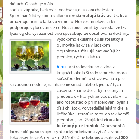
diétach. Obsahuje málo
sodíka, vápnika, bielkovín, neobsahuje tuk ani cholesterol.
Spomínané látky spolu s alkoholom
stimulujú tráviaci trakt
a
umožňujú účinnú látkovú výmenu. Horké chmeľové látky
podporujú vylučovanie žlče. Nuž a biochemik by povedal, že tzv.
fyziologická vyváženosť piva spôsobuje, že obsahované
dextríny,
vysokomolekulárne dusíkaté látky a
gumovité látky sa v ľudskom
organizme zužitkujú bez vedľajších
premien, rýchlo a ľahko.
Víno
- V stredoveku bolo víno v
krajinách okolo Stredozemného mora
súčasťou denného stravovania a pilo
sa väčšinou riedené; na uhasenie smädu alebo k jedlu. Z tých
časov sú známe desiatky
liečebných
predpisov, v ktorých sa používalo víno
ako rozpúšťadlo pri macerovaní bylín a
ďalších látok. Vo vtedajšej lekárnickej a
liečiteľskej literatúre sa to len tak hemží
predpismi, používajúcimi
víno ako
liečebný prostriedok
. Až novodobá
farmakológia so svojimi syntetickými liečivami vytlačila víno z
liekopisov, hoci ešte v roku 1845 oficiálny liekopis obsahoval
200