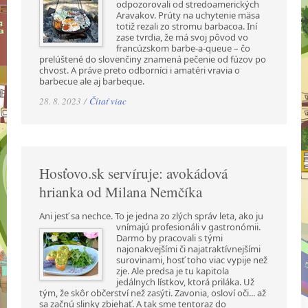
odpozorovali od stredoamerických
Aravakov. Prúty na uchytenie mäsa
totiž rezali zo stromu barbacoa. Iní
zase tvrdia, že má svoj pôvod vo
francúzskom barbe-a-queue – čo
prelúštené do slovenčiny znamená pečenie od fúzov po
chvost. A práve preto odborníci i amatéri vravia o
barbecue ale aj barbeque.
28. 8. 2023 /
Čítať viac
Hosťovo.sk servíruje: avokádová
hrianka od Milana Nemčíka
Ani jesť sa nechce. To je jedna zo zlých správ leta, ako ju
vnímajú profesionáli v gastronómii.
Darmo by pracovali s tými
najonakvejšími či najatraktívnejšími
surovinami, hosť toho viac vypije než
zje. Ale predsa je tu kapitola
jedálnych lístkov, ktorá priláka. Už
tým, že skôr občerství než zasýti. Zavonia, osloví oči... až
sa začnú slinky zbiehať. A tak sme tentoraz do