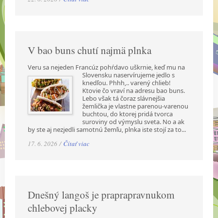
V bao buns chutí najmä plnka
Veru sa nejeden Francúz pohŕdavo uškrnie, keď mu na
Slovensku naservírujeme jedlo s
knedľou. Phhh,.. varený chlieb!
Ktovie čo vraví na adresu bao buns.
Lebo však tá čoraz slávnejšia
žemlička je vlastne parenou-varenou
buchtou, do ktorej pridá tvorca
suroviny od výmyslu sveta. No a ak
by ste aj nezjedli samotnú žemľu, plnka iste stojí za to...
17. 6. 2026 /
Čítať viac
Dnešný langoš je praprapravnukom
chlebovej placky