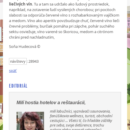
liečivých vín
. Tu a tam sa udržalo ako ľudový prostriedok,
napríklad, na zotavenie ľudí vysilených chorobou; pri pocitoch
slabosti sa odporúča červené víno s rozhabarkovaným vajíčkom
a medom. Víno ako aperitív povzbudzuje chuť, červené víno lieči
črevné problémy, burčiak pomáha pri zápche, pohár suchého
sektu osviežuje, víno varené so škoricou, medom a citrónom
chráni pred nachladnutím,
Soňa Hudecová ©
: 28943
návštevy
späť
EDITORIÁL
Milí hostia hotelov a reštaurácii,
milí labužníci, vyznávači saunovania,
fanúšikovia wellness, turisti, obchodní
cestujúci ... Všetci tí, čo hľadáte zážitky
pre seba, svoje deťúrence, trochu
pokoja alebo naopak rekreačnú