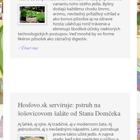
variantu toho istého jedla. Byliny
dodajú každému chodu šmrnc,
arómu, nevšedný príťažlivý vzhľad a
ako bonus pôsobia aj na zdravie
hosťa; uľahčujú totiž trávenie a
eliminujú škodlivé účinky niektorých
technologických postupov. Veď mnohé by vo forme
likérov pôsobili ako zázračný digestív.
/
Čítať viac
Hosťovo.sk servíruje: pstruh na
šošovicovom šaláte od Stana Domčeka
Aj ľahké, aj sýte. Aj tradičné, aj v modernom šate. Aj
jednoduché, aj s nevšednými nápadmi.
Leto potrebuje
presne takto ušité jedlo. A najmä
vtedy, keď nám nejde len o výživu a