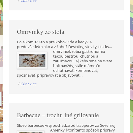
/
Čítať viac
Omrvinky zo stola
Čo a komu? Kto a pre koho? Kde a kedy? A
predovšetkým ako a z čoho? Desiatky, stovky,
tisícky…
omrviniek robia gastronómiu
takou pestrou, chutnou a
zaujímavou. Aj keby sme na svete
boli navždy, stále máme čo
ochutnávať, kombinovať,
spoznávať, pripravovať a objavovať…
/
Čítať viac
Barbecue – trochu iné grilovanie
Slovo barbecue vraj pochádza od trapperov zo Severnej
Ameriky, ktorí tento spôsob prípravy