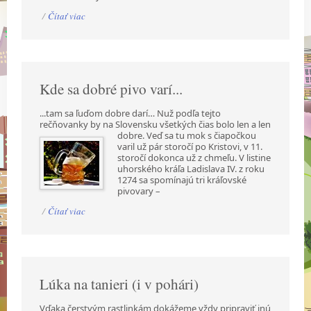
/
Čítať viac
Kde sa dobré pivo varí...
...tam sa ľuďom dobre darí… Nuž podľa tejto
rečňovanky by na Slovensku všetkých čias bolo len a
len
dobre. Veď sa tu mok s čiapočkou
varil už pár storočí po Kristovi, v 11.
storočí dokonca už z chmeľu. V listine
uhorského kráľa Ladislava IV. z roku
1274 sa spomínajú tri kráľovské
pivovary –
/
Čítať viac
Lúka na tanieri (i v pohári)
Vďaka čerstvým rastlinkám dokážeme vždy pripraviť inú