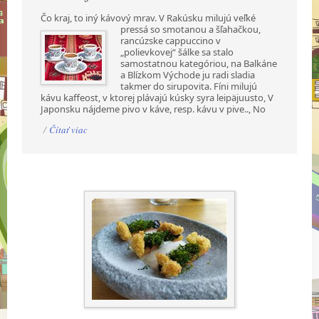
Čo kraj, to iný kávový mrav. V Rakúsku milujú veľké
pressá so smotanou a šľahačkou,
rancúzske cappuccino v
„polievkovej“ šálke sa stalo
samostatnou kategóriou, na Balkáne
a Blízkom Východe ju radi sladia
takmer do sirupovita. Fíni milujú
kávu kaffeost, v ktorej plávajú kúsky syra leipäjuusto, V
Japonsku nájdeme pivo v káve, resp. kávu v pive.., No
/
Čítať viac