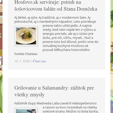
Hosťovo.sk servíruje: pstruh na
šošovicovom šaláte od Stana Domčeka
Aj ľahké, aj sýte. Aj tradičné, aj v modernom šate. Aj
jednoduché, aj s nevšednými nápadmi.
Leto potrebuje
presne takto ušité jedlo. A najmä
vtedy, keď nám nejde len o výživu a
energiu pre telo, ale aj o sústo pre
dušu, pre oči, vôňu, myseľ... Nuž a
presne toto bol dôvod, prečo sme do
virtuálnej kuchyne Hosťovo.sk
pozvali šéfkuchára historického
hotela Chateau
16. 7. 2026 /
Čítať viac
Grilovanie u Salamandry: zážitok pre
všetky zmysly
Náčelník tlupy Medvedia Laba zavetril nebezpečenstvo
a razom sa lovci rozutekali na všetky
svetové strany. Možno to bola búrka,