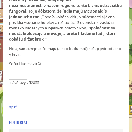
dobrom prekvapilo, že aj napriek
nezamestnanosti v našom regióne tento biznis od začiatku
fungoval. To je dôkazom, že ľudia majú McDonald´s
jednoducho radi,“
podľa Zoltána Vidu, v súčasnosti aj člena
prezídia Asociácie hotelov a reštaurácií Slovenska, si zaslúžia
rovnako nadšených a lojálnych pracovníkov,
“spoločnosť sa
neustále zlepšuje a inovuje, a preto hľadáme ľudí, ktorí
dokážu držať krok.“
No a, samozrejme, čo majú (alebo budú mať) kečup jednoducho
v krvi...
Soňa Hudecová ©
: 52855
návštevy
späť
EDITORIÁL