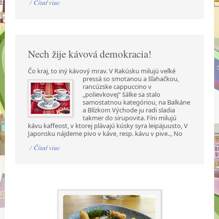
/
Čítať viac
Nech žije kávová demokracia!
Čo kraj, to iný kávový mrav. V Rakúsku milujú veľké
pressá so smotanou a šľahačkou,
rancúzske cappuccino v
„polievkovej“ šálke sa stalo
samostatnou kategóriou, na Balkáne
a Blízkom Východe ju radi sladia
takmer do sirupovita. Fíni milujú
kávu kaffeost, v ktorej plávajú kúsky syra leipäjuusto, V
Japonsku nájdeme pivo v káve, resp. kávu v pive.., No
/
Čítať viac