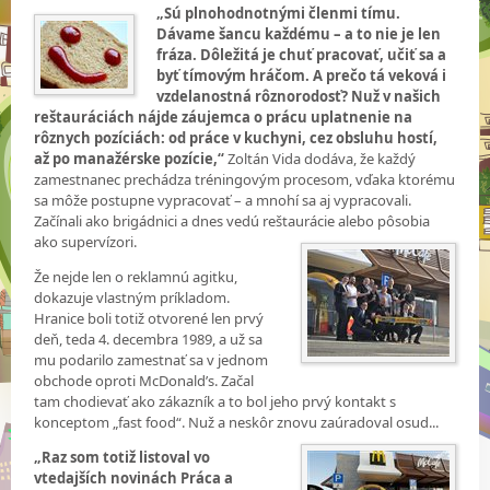
„Sú plnohodnotnými členmi tímu.
Dávame šancu každému – a to nie je len
fráza. Dôležitá je chuť pracovať, učiť sa a
byť tímovým hráčom. A prečo tá veková i
vzdelanostná rôznorodosť? Nuž v našich
reštauráciách nájde záujemca o prácu uplatnenie na
rôznych pozíciách: od práce v kuchyni, cez obsluhu hostí,
až po manažérske pozície,“
Zoltán Vida dodáva, že každý
zamestnanec prechádza tréningovým procesom, vďaka ktorému
sa môže postupne vypracovať – a mnohí sa aj vypracovali.
Začínali ako brigádnici a dnes vedú reštaurácie alebo pôsobia
ako supervízori.
Že nejde len o reklamnú agitku,
dokazuje vlastným príkladom.
Hranice boli totiž otvorené len prvý
deň, teda 4. decembra 1989, a už sa
mu podarilo zamestnať sa v jednom
obchode oproti McDonald’s. Začal
tam chodievať ako zákazník a to bol jeho prvý kontakt s
konceptom „fast food“. Nuž a neskôr znovu zaúradoval osud...
„Raz som totiž listoval vo
vtedajších novinách Práca a