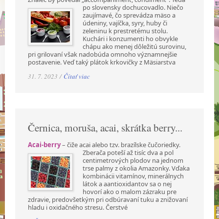
po slovensky dochucovadlo. Niečo
zaujímavé, čo sprevádza mäso a
údeniny, vajíčka, syry, huby či
zeleninu k prestretému stolu.
Kuchári i konzumenti ho obvykle
chápu ako menej dôležitú surovinu,
pri grilovaní však nadobúda omnoho významnejšie
postavenie. Veď taký plátok krkovičky z Mäsiarstva
31. 7. 2023 /
Čítať viac
Černica, moruša, acai, skrátka berry...
Acai-berry
– čiže acai alebo tzv. brazílske čučoriedky.
Zberača poteší až tisíc dva a pol
centimetrových plodov na jednom
trse palmy z okolia Amazonky. Vďaka
kombinácii vitamínov, minerálnych
látok a aantioxidantov sa o nej
hovorí ako o malom zázraku pre
zdravie, predovšetkým pri odbúravaní tuku a znižovaní
hladu i oxidačného stresu. Čerstvé