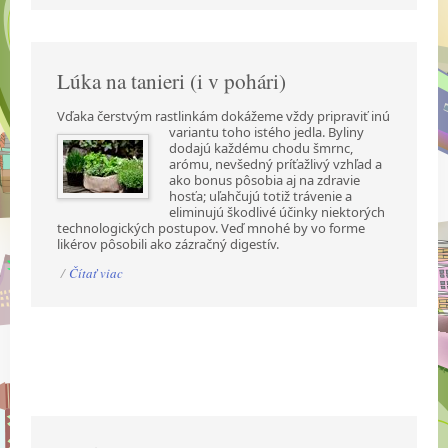
Lúka na tanieri (i v pohári)
Vďaka čerstvým rastlinkám dokážeme vždy pripraviť inú
variantu toho istého jedla. Byliny
dodajú každému chodu šmrnc,
arómu, nevšedný príťažlivý vzhľad a
ako bonus pôsobia aj na zdravie
hosťa; uľahčujú totiž trávenie a
eliminujú škodlivé účinky niektorých
technologických postupov. Veď mnohé by vo forme
likérov pôsobili ako zázračný digestív.
/
Čítať viac