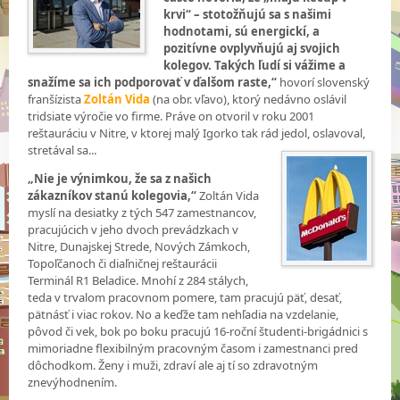
krvi“ – stotožňujú sa s našimi
hodnotami, sú energickí, a
pozitívne ovplyvňujú aj svojich
kolegov. Takých ľudí si vážime a
snažíme sa ich podporovať v ďalšom raste,“
hovorí slovenský
franšízista
Zoltán Vida
(na obr. vľavo), ktorý nedávno oslávil
tridsiate výročie vo firme. Práve on otvoril v roku 2001
reštauráciu v Nitre, v ktorej malý Igorko tak rád jedol, oslavoval,
stretával sa...
„Nie je výnimkou, že sa z našich
zákazníkov stanú kolegovia,“
Zoltán Vida
myslí na desiatky z tých 547 zamestnancov,
pracujúcich v jeho dvoch prevádzkach v
Nitre, Dunajskej Strede, Nových Zámkoch,
Topoľčanoch či diaľničnej reštaurácii
Terminál R1 Beladice. Mnohí z 284 stálych,
teda v trvalom pracovnom pomere, tam pracujú päť, desať,
pätnásť i viac rokov. No a keďže tam nehľadia na vzdelanie,
pôvod či vek, bok po boku pracujú 16-roční študenti-brigádnici s
mimoriadne flexibilným pracovným časom i zamestnanci pred
dôchodkom. Ženy i muži, zdraví ale aj tí so zdravotným
znevýhodnením.