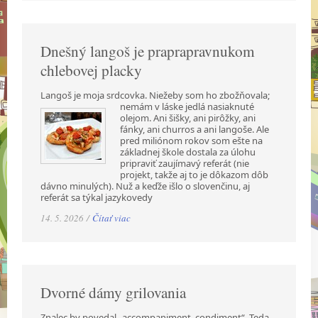
Dnešný langoš je praprapravnukom
chlebovej placky
Langoš je moja srdcovka. Niežeby som ho zbožňovala;
nemám v láske jedlá nasiaknuté
olejom. Ani šišky, ani pirôžky, ani
fánky, ani churros a ani langoše. Ale
pred miliónom rokov som ešte na
základnej škole dostala za úlohu
pripraviť zaujímavý referát (nie
projekt, takže aj to je dôkazom dôb
dávno minulých). Nuž a keďže išlo o slovenčinu, aj
referát sa týkal jazykovedy
14. 5. 2026 /
Čítať viac
Dvorné dámy grilovania
Znalec by povedal „accompaniment, condiment“. Teda