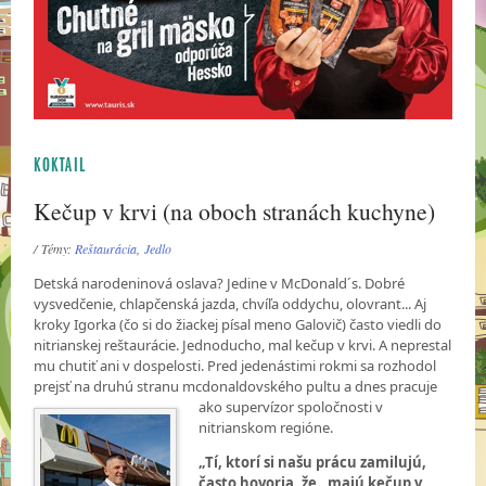
KOKTAIL
Kečup v krvi (na oboch stranách kuchyne)
/ Témy:
Reštaurácia
,
Jedlo
Detská narodeninová oslava? Jedine v McDonald´s. Dobré
vysvedčenie, chlapčenská jazda, chvíľa oddychu, olovrant... Aj
kroky Igorka (čo si do žiackej písal meno Galovič) často viedli do
nitrianskej reštaurácie. Jednoducho, mal kečup v krvi. A neprestal
mu chutiť ani v dospelosti. Pred jedenástimi rokmi sa rozhodol
prejsť na druhú stranu mcdonaldovského pultu a dnes
pracuje
ako supervízor spoločnosti v
nitrianskom regióne.
„Tí, ktorí si našu prácu zamilujú,
často hovoria, že „majú kečup v