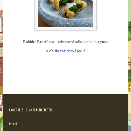
Bubbles Bratislava
– tekvicové rolky s rakom a yuzu
… a ďalšie
zážitkové jedlá
…
VYBERTE SI Z AKTUÁLNYCH TÉM
Hotel