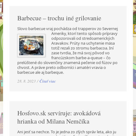
Barbecue – trochu iné grilovanie
Slovo barbecue vraj pochádza od trapperov zo Severnej
Ameriky, ktorí tento spôsob prípravy
odpozorovali od stredoamerických
Aravakov. Prúty na uchytenie mäsa
totiž rezali zo stromu barbacoa. Iní
zase tvrdia, že má svoj pôvod vo
francúzskom barbe-a-queue – čo
prelúštené do slovenčiny znamená pečenie od fúzov po
chvost. A práve preto odborníci i amatéri vravia o
barbecue ale aj barbeque.
28. 8. 2023 /
Čítať viac
Hosťovo.sk servíruje: avokádová
hrianka od Milana Nemčíka
Ani jesť sa nechce. To je jedna zo zlých správ leta, ako ju