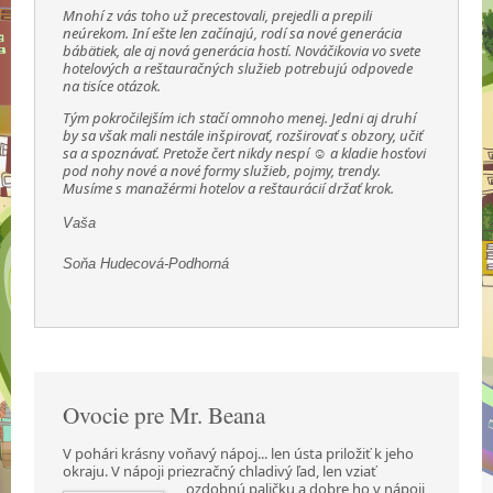
Mnohí z vás toho už precestovali, prejedli a prepili
neúrekom. Iní ešte len začínajú, rodí sa nové generácia
bábätiek, ale aj nová generácia hostí. Nováčikovia vo svete
hotelových a reštauračných služieb potrebujú odpovede
na tisíce otázok.
Tým pokročilejším ich stačí omnoho menej. Jedni aj druhí
by sa však mali nestále inšpirovať, rozširovať s obzory, učiť
sa a spoznávať. Pretože čert nikdy nespí ☺ a kladie hosťovi
pod nohy nové a nové formy služieb, pojmy, trendy.
Musíme s manažérmi hotelov a reštaurácií držať krok.
Vaša
Soňa Hudecová-Podhorná
Ovocie pre Mr. Beana
V pohári krásny voňavý nápoj... len ústa priložiť k jeho
okraju. V nápoji priezračný chladivý ľad,
len vziať
ozdobnú paličku a dobre ho v nápoji