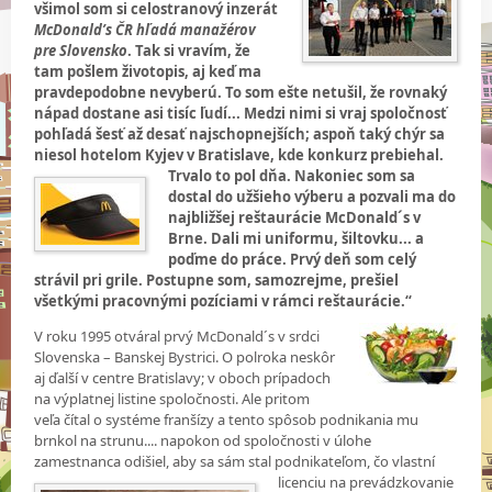
všimol som si celostranový inzerát
McDonald’s ČR hľadá manažérov
pre Slovensko
. Tak si vravím, že
tam pošlem životopis, aj keď ma
pravdepodobne nevyberú. To som ešte netušil, že rovnaký
nápad dostane asi tisíc ľudí... Medzi nimi si vraj spoločnosť
pohľadá šesť až desať najschopnejších; aspoň taký chýr sa
niesol hotelom Kyjev v Bratislave, kde konkurz prebiehal.
Trvalo to pol dňa. Nakoniec
som sa
dostal do užšieho výberu a pozvali ma do
najbližšej reštaurácie McDonald´s v
Brne. Dali mi uniformu, šiltovku... a
poďme do práce. Prvý deň som celý
strávil pri grile. Postupne som, samozrejme, prešiel
všetkými pracovnými pozíciami v rámci reštaurácie.“
V roku 1995 otváral prvý McDonald´s v srdci
Slovenska – Banskej Bystrici. O polroka neskôr
aj ďalší v centre Bratislavy; v oboch prípadoch
na výplatnej listine spoločnosti. Ale pritom
veľa čítal o systéme franšízy a tento spôsob podnikania mu
brnkol na strunu.... napokon od spoločnosti v úlohe
zamestnanca odišiel, aby sa sám stal podnikateľom, čo vlastní
licenciu na
prevádzkovanie