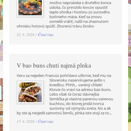
možno nepriatelia z druhého konca
údolia, čo prinútilo lovcov opustiť
teplo ohníka i hostinu zo surového
bizónieho mäsa. Keď sa znovu
osmelili vrátiť, našli na zhasnutom
ohnisku hotovú spúšť. Zhorenú trávu široko-
22. 6. 2026 /
Čítať viac
V bao buns chutí najmä plnka
Veru sa nejeden Francúz pohŕdavo uškrnie, keď mu na
Slovensku naservírujeme jedlo s
knedľou. Phhh,.. varený chlieb!
Ktovie čo vraví na adresu bao buns.
Lebo však tá čoraz slávnejšia
žemlička je vlastne parenou-varenou
buchtou, do ktorej pridá tvorca
suroviny od výmyslu sveta. No a ak
by ste aj nezjedli samotnú žemľu, plnka iste stojí za to...
17. 6. 2026 /
Čítať viac