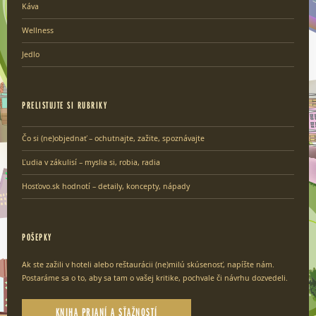
Káva
Wellness
Jedlo
PRELISTUJTE SI RUBRIKY
Čo si (ne)objednať – ochutnajte, zažite, spoznávajte
Ľudia v zákulisí – myslia si, robia, radia
Hosťovo.sk hodnotí – detaily, koncepty, nápady
POŠEPKY
Ak ste zažili v hoteli alebo reštaurácii (ne)milú skúsenosť, napíšte nám.
Postaráme sa o to, aby sa tam o vašej kritike, pochvale či návrhu dozvedeli.
KNIHA PRIANÍ A SŤAŽNOSTÍ