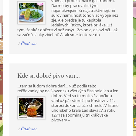
vnímajú profesionáli v gastronómii.
Darmo by pracovali s tými
najonakvejšími či najatraktívnejšími
surovinami, hosť toho viac vypije než
zje. Ale predsa je tu kapitola
jedálnych lístkov, ktorá priláka. Už
tým, že skôr občerství než zasýti. Zavonia, osloví oči... až
sa začnú slinky zbiehať. A tak sme tentoraz do
/
Čítať viac
Kde sa dobré pivo varí...
...tam sa ľuďom dobre darí… Nuž podľa tejto
rečňovanky by na Slovensku všetkých čias bolo len a
len
dobre. Veď sa tu mok s čiapočkou
varil už pár storočí po Kristovi, v 11.
storočí dokonca už z chmeľu. V listine
uhorského kráľa Ladislava IV. z roku
1274 sa spomínajú tri kráľovské
pivovary –
/
Čítať viac