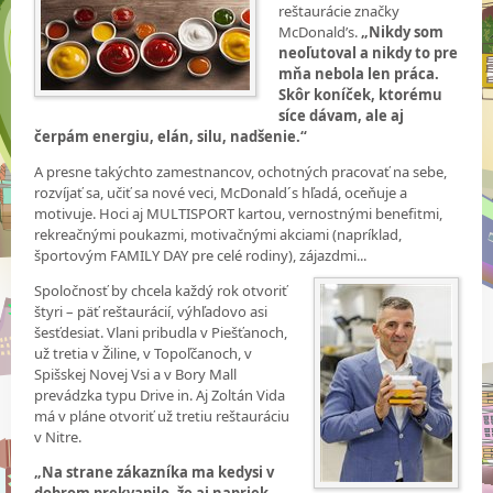
reštaurácie značky
McDonald’s.
„Nikdy som
neoľutoval a nikdy to pre
mňa nebola len práca.
Skôr koníček, ktorému
síce dávam, ale aj
čerpám energiu, elán, silu, nadšenie.“
A presne takýchto zamestnancov, ochotných pracovať na sebe,
rozvíjať sa, učiť sa nové veci, McDonald´s hľadá, oceňuje a
motivuje. Hoci aj MULTISPORT kartou, vernostnými benefitmi,
rekreačnými poukazmi, motivačnými akciami (napríklad,
športovým FAMILY DAY pre celé rodiny), zájazdmi...
Spoločnosť by chcela každý rok otvoriť
štyri – päť reštaurácií, výhľadovo asi
šesťdesiat. Vlani pribudla v Piešťanoch,
už tretia v Žiline, v Topoľčanoch, v
Spišskej Novej Vsi a v Bory Mall
prevádzka typu Drive in. Aj Zoltán Vida
má v pláne otvoriť už tretiu reštauráciu
v Nitre.
„Na strane zákazníka ma kedysi v