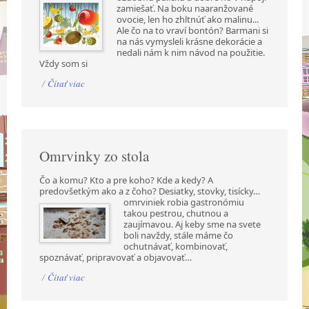
zamiešať. Na boku naaranžované
ovocie, len ho zhltnúť ako malinu...
Ale čo na to vraví bontón? Barmani si
na nás vymysleli krásne dekorácie a
nedali nám k nim návod na použitie.
Vždy som si
/
Čítať viac
Omrvinky zo stola
Čo a komu? Kto a pre koho? Kde a kedy? A
predovšetkým ako a z čoho? Desiatky, stovky,
tisícky…
omrviniek robia gastronómiu
takou pestrou, chutnou a
zaujímavou. Aj keby sme na svete
boli navždy, stále máme čo
ochutnávať, kombinovať,
spoznávať, pripravovať a objavovať…
/
Čítať viac