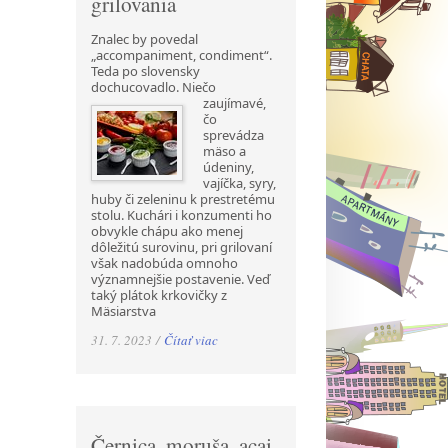
grilovania
Znalec by povedal
„accompaniment, condiment“.
Teda po slovensky
dochucovadlo. Niečo
zaujímavé,
čo
sprevádza
mäso a
údeniny,
vajíčka, syry,
huby či zeleninu k prestretému
stolu. Kuchári i konzumenti ho
obvykle chápu ako menej
dôležitú surovinu, pri grilovaní
však nadobúda omnoho
významnejšie postavenie. Veď
taký plátok krkovičky z
Mäsiarstva
31. 7. 2023 /
Čítať viac
Černica, moruša, acai,