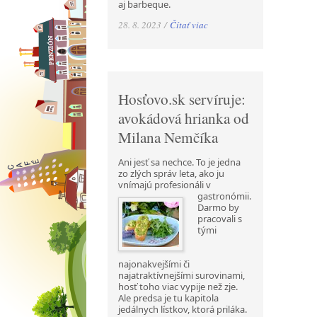
aj barbeque.
28. 8. 2023 /
Čítať viac
Hosťovo.sk servíruje:
avokádová hrianka od
Milana Nemčíka
Ani jesť sa nechce. To je jedna
zo zlých správ leta, ako ju
vnímajú profesionáli v
gastronómii.
Darmo by
pracovali s
tými
najonakvejšími či
najatraktívnejšími surovinami,
hosť toho viac vypije než zje.
Ale predsa je tu kapitola
jedálnych lístkov, ktorá priláka.