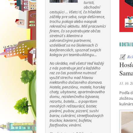
turisti,
obchodní
cestujúci ... Všetci tí, čo hľadáte
zážitky pre seba, svoje deťúrence,
trochu pokoja alebo naopak
rekreačnú aktivitu. Milí pracovníci
firiem, čo sa potrebujete občas
stretnúť s klientmi a
zahraničnými partnermi,
KOKTAI
vzdelávať sa na školeniach či
konferenciách, spoznať svojich
kolegov pri teambuildingu...
Reš
Hosťo
No skrátka, milí všetci! Veď každý
z nás potrebuje jesť a každého
Sama
raz za čas postihne nutnosť
využiť strechu nad hlavou
niektorého dočasného domova.
13. 10. 2
Hotela, penziónu, motela, horskej
chaty, ubytovne, apartmánového
Podľa d
domu, rezidenčného bývania,
zložito
rezortu, botela.... a popritom
kulinár
mnohých reštaurácií, bistier,
pivární, pubov, pizzerií, sushi
barov, cukrární, streetfoodových
truckov, kaviarní, bufetov,
fastfoodov, vinární.