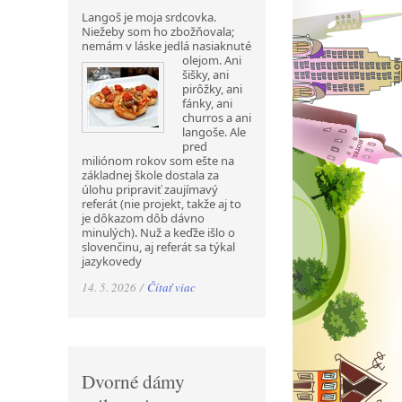
Langoš je moja srdcovka.
Niežeby som ho zbožňovala;
nemám v láske jedlá nasiaknuté
olejom. Ani
šišky, ani
pirôžky, ani
fánky, ani
churros a ani
langoše. Ale
pred
miliónom rokov som ešte na
základnej škole dostala za
úlohu pripraviť zaujímavý
referát (nie projekt, takže aj to
je dôkazom dôb dávno
minulých). Nuž a keďže išlo o
slovenčinu, aj referát sa týkal
jazykovedy
14. 5. 2026 /
Čítať viac
Dvorné dámy