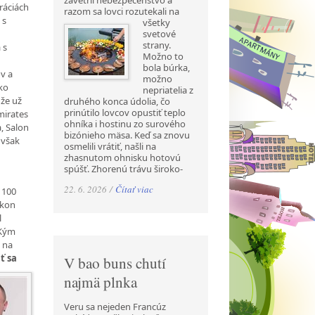
zavetril nebezpečenstvo a
ráciách
razom sa lovci rozutekali na
 s
všetky
svetové
strany.
 s
Možno to
bola búrka,
v a
možno
ko
nepriatelia z
že už
druhého konca údolia, čo
prinútilo lovcov opustiť teplo
mirates
ohníka i hostinu zo surového
a, Salon
bizónieho mäsa. Keď sa znovu
 však
osmelili vrátiť, našli na
zhasnutom ohnisku hotovú
spúšť. Zhorenú trávu široko-
22. 6. 2026 /
Čítať viac
 100
okon
l
 Kým
y na
ť sa
V bao buns chutí
najmä plnka
Veru sa nejeden Francúz