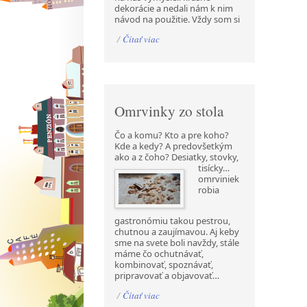
dekorácie a nedali nám k nim
návod na použitie. Vždy som si
/
Čítať viac
Omrvinky zo stola
Čo a komu? Kto a pre koho?
Kde a kedy? A predovšetkým
ako a z čoho? Desiatky, stovky,
tisícky…
omrviniek
robia
gastronómiu takou pestrou,
chutnou a zaujímavou. Aj keby
sme na svete boli navždy, stále
máme čo ochutnávať,
kombinovať, spoznávať,
pripravovať a objavovať…
/
Čítať viac