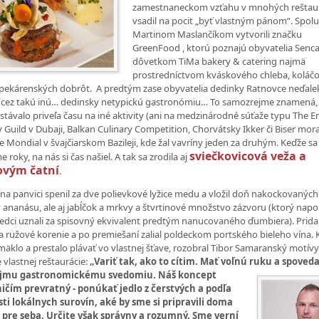
zamestnaneckom vzťahu v mnohých reštau
vsadil na pocit „byť vlastným pánom“. Spolu
Martinom Maslančíkom vytvorili značku
GreenFood , ktorú poznajú obyvatelia Senca
dôvetkom TiMa bakery & catering najmä
prostredníctvom kváskového chleba, koláčo
 pekárenských dobrôt. A predtým zase obyvatelia dedinky Ratnovce neďale
 cez takú inú… dedinsky netypickú gastronómiu… To samozrejme znamená, 
távalo priveľa času na iné aktivity (ani na medzinárodné súťaže typu The E
y Guild v Dubaji, Balkan Culinary Competition, Chorvátsky Ikker či Biser mor
re Mondial v švajčiarskom Bazileji, kde žal vavríny jeden za druhým. Keďže sa
sviečkovicová veža a
roky, na nás si čas našiel. A tak sa zrodila aj
ovým čatní
.
i na panvici spenil za dve polievkové lyžice medu a vložil doň nakockovaných
ananásu, ale aj jabĺčok a mrkvy a štvrtinové množstvo zázvoru (ktorý nap
edci uznali za spisovný ekvivalent predtým nanucovaného ďumbiera). Prida
a ružové korenie a po premiešaní zalial poldeckom portského bieleho vína.
mäklo a prestalo plávať vo vlastnej šťave, rozobral Tibor Samaranský motív
e vlastnej reštaurácie:
„Variť tak, ako to cítim. Mať voľnú ruku a spoveda
ojmu
gastronomickému svedomiu. Náš koncept
ičím prevratný - ponúkať jedlo z čerstvých a podľa
ti lokálnych surovín, aké by sme si pripravili doma
i pre seba. Určite však správny a rozumný. Sme verní