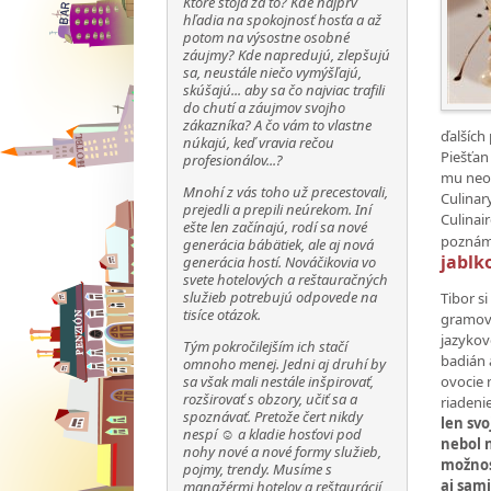
Ktoré stoja za to? Kde najprv
hľadia na spokojnosť hosťa a až
potom na výsostne osobné
záujmy? Kde napredujú, zlepšujú
sa, neustále niečo vymýšľajú,
skúšajú... aby sa čo najviac trafili
do chutí a záujmov svojho
zákazníka? A čo vám to vlastne
ďalších
núkajú, keď vravia rečou
Piešťan
profesionálov...?
mu neos
Mnohí z vás toho už precestovali,
Culinar
prejedli a prepili neúrekom. Iní
Culinai
ešte len začínajú, rodí sa nové
poznáme 
generácia bábätiek, ale aj nová
jablk
generácia hostí. Nováčikovia vo
svete hotelových a reštauračných
služieb potrebujú odpovede na
Tibor s
tisíce otázok.
gramov 
jazykov
Tým pokročilejším ich stačí
badián 
omnoho menej. Jedni aj druhí by
ovocie 
sa však mali nestále inšpirovať,
rozširovať s obzory, učiť sa a
riadeni
spoznávať. Pretože čert nikdy
len sv
nespí ☺ a kladie hosťovi pod
nebol n
nohy nové a nové formy služieb,
možnos
pojmy, trendy. Musíme s
aj sam
manažérmi hotelov a reštaurácií