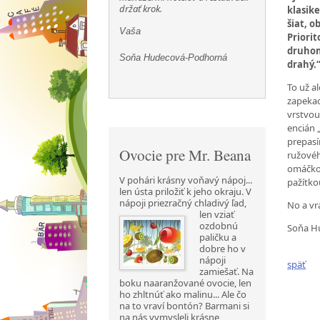
držať krok.
klasik
šiat, 
Vaša
Priorit
druhom
Soňa Hudecová-Podhorná
drahý.
To už al
zapekac
vrstvou
encián 
prepasír
Ovocie pre Mr. Beana
ružovéh
omáčkou
V pohári krásny voňavý nápoj...
pažítko
len ústa priložiť k jeho okraju. V
nápoji priezračný chladivý ľad,
No a vr
len vziať
ozdobnú
Soňa H
paličku a
dobre ho v
nápoji
späť
zamiešať. Na
boku naaranžované ovocie, len
ho zhltnúť ako malinu... Ale čo
na to vraví bontón? Barmani si
na nás vymysleli krásne