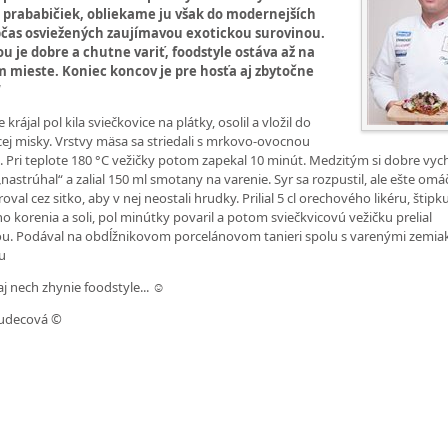
e prababičiek, obliekame ju však do modernejších
občas osviežených zaujímavou exotickou surovinou.
ou je dobre a chutne variť, foodstyle ostáva až na
 mieste. Koniec koncov je pre hosťa aj zbytočne
“
e krájal pol kila sviečkovice na plátky, osolil a vložil do
ej misky. Vrstvy mäsa sa striedali s mrkovo-ovocnou
. Pri teplote 180 °C vežičky potom zapekal 10 minút. Medzitým si dobre vy
„nastrúhal“ a zalial 150 ml smotany na varenie. Syr sa rozpustil, ale ešte om
oval cez sitko, aby v nej neostali hrudky. Prilial 5 cl orechového likéru, štipk
o korenia a soli, pol minútky povaril a potom sviečkvicovú vežičku prelial
. Podával na obdĺžnikovom porcelánovom tanieri spolu s varenými zemia
u
aj nech zhynie foodstyle... ☺
udecová ©