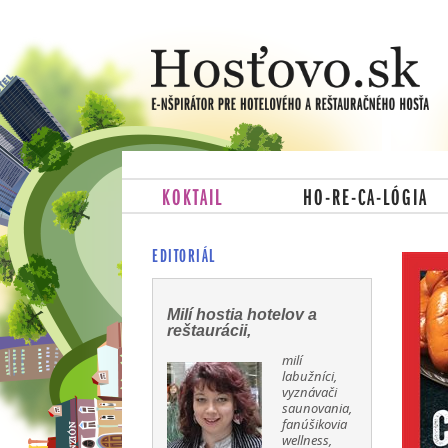
KOKTAIL
HO-RE-CA-LÓGIA
EDITORIÁL
Milí hostia hotelov a
reštaurácii,
milí
labužníci,
vyznávači
saunovania,
fanúšikovia
wellness,