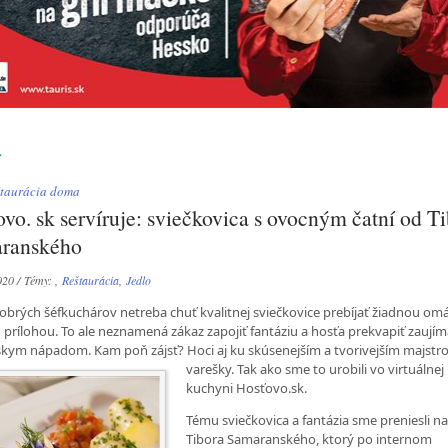
L
taurácia doma
vo. sk servíruje: sviečkovica s ovocným čatní od T
ranského
020 / Témy: ,
Reštaurácia
,
Jedlo
obrých šéfkuchárov netreba chuť kvalitnej sviečkovice prebíjať žiadnou om
u prílohou. To ale neznamená zákaz zapojiť fantáziu a hosťa prekvapiť zauj
skym nápadom. Kam poň zájsť? Hoci aj ku skúsenejším a tvorivejším majst
varešky.
Tak ako sme to urobili vo virtuálnej
kuchyni Hosťovo.sk.
Tému sviečkovica a fantázia sme preniesli na
Tibora Samaranského, ktorý po internom