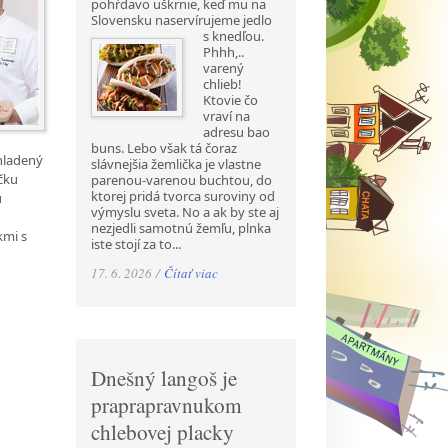
pohŕdavo uškrnie, keď mu na
Slovensku naservírujeme jedlo
s
knedľou.
Phhh,..
varený
chlieb!
Ktovie čo
vraví na
adresu bao
buns. Lebo však tá čoraz
chladený
slávnejšia žemlička je vlastne
áčku
parenou-varenou buchtou, do
ktorej pridá tvorca suroviny od
u
výmyslu sveta. No a ak by ste aj
nezjedli samotnú žemľu, plnka
kmi s
iste stojí za to...
17. 6. 2026 /
Čítať viac
Dnešný langoš je
praprapravnukom
chlebovej placky