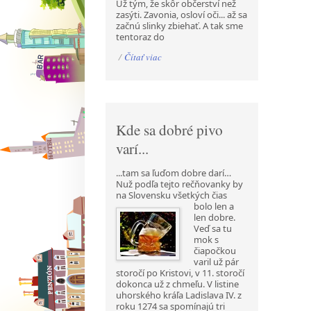
Už tým, že skôr občerství než
zasýti. Zavonia, osloví oči... až sa
začnú slinky zbiehať. A tak sme
tentoraz do
/
Čítať viac
Kde sa dobré pivo
varí...
...tam sa ľuďom dobre darí…
Nuž podľa tejto rečňovanky by
na Slovensku všetkých čias
bolo len a
len dobre.
Veď sa tu
mok s
čiapočkou
varil už pár
storočí po Kristovi, v 11. storočí
dokonca už z chmeľu. V listine
uhorského kráľa Ladislava IV. z
roku 1274 sa spomínajú tri