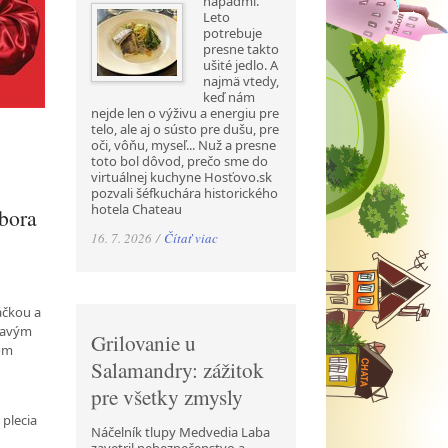
nápadmi.
Leto
potrebuje
presne takto
ušité jedlo. A
najmä vtedy,
keď nám
nejde len o výživu a energiu pre
telo, ale aj o sústo pre dušu, pre
oči, vôňu, myseľ... Nuž a presne
toto bol dôvod, prečo sme do
virtuálnej kuchyne Hosťovo.sk
pozvali šéfkuchára historického
hotela Chateau
ibora
16. 7. 2026 /
Čítať viac
áčkou a
ímavým
Grilovanie u
rom
Salamandry: zážitok
pre všetky zmysly
 plecia
Náčelník tlupy Medvedia Laba