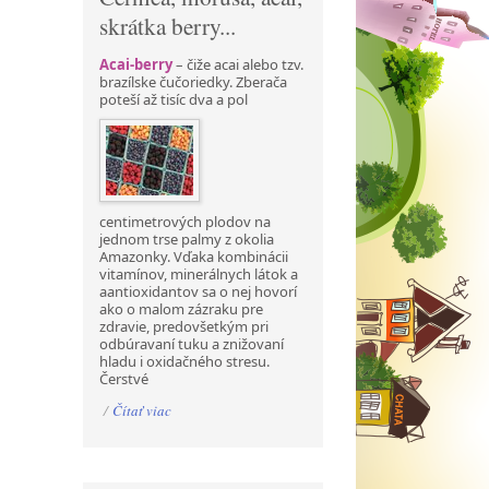
skrátka berry...
Acai-berry
– čiže acai alebo tzv.
brazílske čučoriedky. Zberača
poteší až tisíc dva a pol
centimetrových plodov na
jednom trse palmy z okolia
Amazonky. Vďaka kombinácii
vitamínov, minerálnych látok a
aantioxidantov sa o nej hovorí
ako o malom zázraku pre
zdravie, predovšetkým pri
odbúravaní tuku a znižovaní
hladu i oxidačného stresu.
Čerstvé
/
Čítať viac