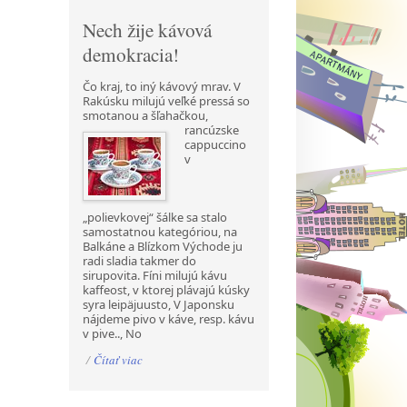
Nech žije kávová
demokracia!
Čo kraj, to iný kávový mrav. V
Rakúsku milujú veľké pressá so
smotanou a šľahačkou,
rancúzske
cappuccino
v
„polievkovej“ šálke sa stalo
samostatnou kategóriou, na
Balkáne a Blízkom Východe ju
radi sladia takmer do
sirupovita. Fíni milujú kávu
kaffeost, v ktorej plávajú kúsky
syra leipäjuusto, V Japonsku
nájdeme pivo v káve, resp. kávu
v pive.., No
/
Čítať viac