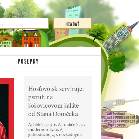
POŠEPKY
Hosťovo.sk servíruje:
pstruh na
šošovicovom šaláte
od Stana Domčeka
Aj ľahké, aj sýte. Aj tradičné, aj v
modernom šate. Aj
jednoduché, aj s nevšednými