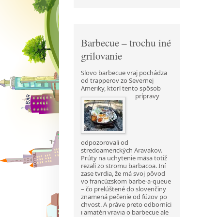
Barbecue – trochu iné
grilovanie
Slovo barbecue vraj pochádza
od trapperov zo Severnej
Ameriky, ktorí tento spôsob
prípravy
odpozorovali od
stredoamerických Aravakov.
Prúty na uchytenie mäsa totiž
rezali zo stromu barbacoa. Iní
zase tvrdia, že má svoj pôvod
vo francúzskom barbe-a-queue
– čo prelúštené do slovenčiny
znamená pečenie od fúzov po
chvost. A práve preto odborníci
i amatéri vravia o barbecue ale