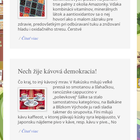
trse palmy z okolia Amazonky. Vďaka
kombinácii vitamínov, minerálnych
látok a aantioxidantov sa o nej
hovorí ako o malom zázraku pre
zdravie, predovšetkým pri odbúravaní tuku a znižovaní
hladu i oxidačného stresu. Čerstvé
/
Čítať viac
Nech žije kávová demokracia!
Čo kraj, to iný kávový mrav. V Rakúsku milujú veľké
pressá so smotanou a šľahačkou,
rancúzske cappuccino v
„polievkovej“ šálke sa stalo
samostatnou kategóriou, na Balkáne
a Blízkom Východe ju radi sladia
takmer do sirupovita. Fíni milujú
kávu kaffeost, v ktorej plávajú kúsky syra leipäjuusto, V
Japonsku nájdeme pivo v káve, resp. kávu v pive.., No
/
Čítať viac