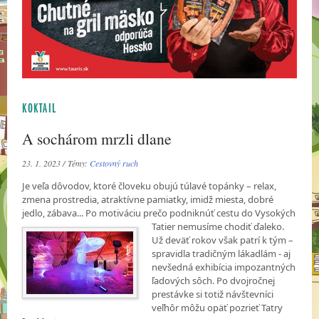
KOKTAIL
A sochárom mrzli dlane
23. 1. 2023 / Témy:
Cestovný ruch
Je veľa dôvodov, ktoré človeku obujú túlavé topánky – relax,
zmena prostredia, atraktívne pamiatky, imidž miesta, dobré
jedlo, zábava... Po motiváciu prečo podniknúť cestu do
Vysokých
Tatier nemusíme chodiť ďaleko.
Už deväť rokov však patrí k tým –
spravidla tradičným lákadlám - aj
nevšedná exhibícia impozantných
ľadových sôch. Po dvojročnej
prestávke si totiž návštevníci
veľhôr môžu opäť pozrieť Tatry