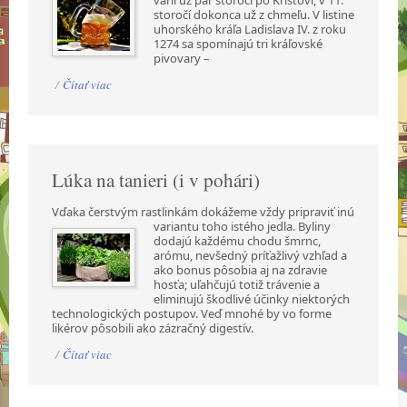
storočí dokonca už z chmeľu. V listine
uhorského kráľa Ladislava IV. z roku
1274 sa spomínajú tri kráľovské
pivovary –
/
Čítať viac
Lúka na tanieri (i v pohári)
Vďaka čerstvým rastlinkám dokážeme vždy pripraviť inú
variantu toho istého jedla. Byliny
dodajú každému chodu šmrnc,
arómu, nevšedný príťažlivý vzhľad a
ako bonus pôsobia aj na zdravie
hosťa; uľahčujú totiž trávenie a
eliminujú škodlivé účinky niektorých
technologických postupov. Veď mnohé by vo forme
likérov pôsobili ako zázračný digestív.
/
Čítať viac