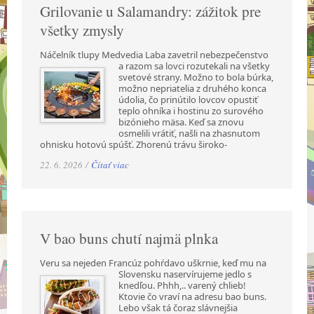
Grilovanie u Salamandry: zážitok pre
všetky zmysly
Náčelník tlupy Medvedia Laba zavetril nebezpečenstvo
a razom sa lovci rozutekali na všetky
svetové strany. Možno to bola búrka,
možno nepriatelia z druhého konca
údolia, čo prinútilo lovcov opustiť
teplo ohníka i hostinu zo surového
bizónieho mäsa. Keď sa znovu
osmelili vrátiť, našli na zhasnutom
ohnisku hotovú spúšť. Zhorenú trávu široko-
22. 6. 2026 /
Čítať viac
V bao buns chutí najmä plnka
Veru sa nejeden Francúz pohŕdavo uškrnie, keď mu na
Slovensku naservírujeme jedlo s
knedľou. Phhh,.. varený chlieb!
Ktovie čo vraví na adresu bao buns.
Lebo však tá čoraz slávnejšia