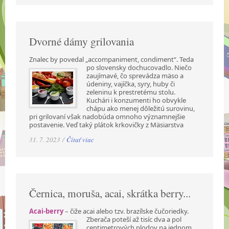
Dvorné dámy grilovania
Znalec by povedal „accompaniment, condiment“. Teda
po slovensky dochucovadlo. Niečo
zaujímavé, čo sprevádza mäso a
údeniny, vajíčka, syry, huby či
zeleninu k prestretému stolu.
Kuchári i konzumenti ho obvykle
chápu ako menej dôležitú surovinu,
pri grilovaní však nadobúda omnoho významnejšie
postavenie. Veď taký plátok krkovičky z Mäsiarstva
31. 7. 2023 /
Čítať viac
Černica, moruša, acai, skrátka berry...
Acai-berry
– čiže acai alebo tzv. brazílske čučoriedky.
Zberača poteší až tisíc dva a pol
centimetrových plodov na jednom