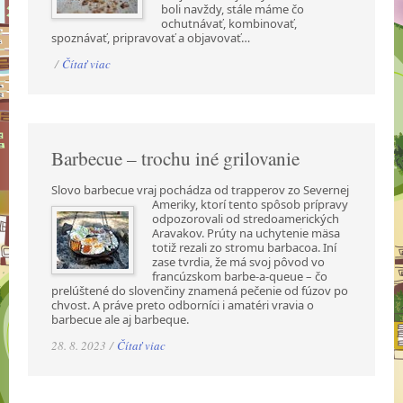
boli navždy, stále máme čo
ochutnávať, kombinovať,
spoznávať, pripravovať a objavovať…
/
Čítať viac
Barbecue – trochu iné grilovanie
Slovo barbecue vraj pochádza od trapperov zo Severnej
Ameriky, ktorí tento spôsob prípravy
odpozorovali od stredoamerických
Aravakov. Prúty na uchytenie mäsa
totiž rezali zo stromu barbacoa. Iní
zase tvrdia, že má svoj pôvod vo
francúzskom barbe-a-queue – čo
prelúštené do slovenčiny znamená pečenie od fúzov po
chvost. A práve preto odborníci i amatéri vravia o
barbecue ale aj barbeque.
28. 8. 2023 /
Čítať viac