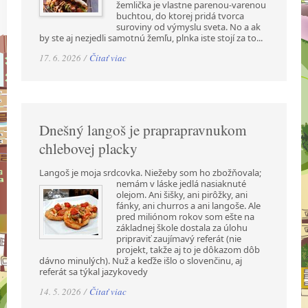
žemlička je vlastne parenou-varenou
buchtou, do ktorej pridá tvorca
suroviny od výmyslu sveta. No a ak
by ste aj nezjedli samotnú žemľu, plnka iste stojí za to...
17. 6. 2026 /
Čítať viac
Dnešný langoš je praprapravnukom
chlebovej placky
Langoš je moja srdcovka. Niežeby som ho zbožňovala;
nemám v láske jedlá nasiaknuté
olejom. Ani šišky, ani pirôžky, ani
fánky, ani churros a ani langoše. Ale
pred miliónom rokov som ešte na
základnej škole dostala za úlohu
pripraviť zaujímavý referát (nie
projekt, takže aj to je dôkazom dôb
dávno minulých). Nuž a keďže išlo o slovenčinu, aj
referát sa týkal jazykovedy
14. 5. 2026 /
Čítať viac