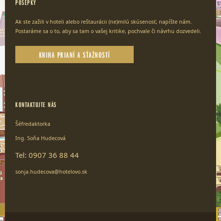
POŠEPKY
Ak ste zažili v hoteli alebo reštaurácii (ne)milú skúsenosť, napíšte nám.
Postaráme sa o to, aby sa tam o vašej kritike, pochvale či návrhu dozvedeli.
KNIHA PRIANÍ A SŤAŽNOSTÍ
KONTAKTUJTE NÁS
Šéfredaktorka
Ing. Soňa Hudecová
Tel: 0907 36 88 44
sonja.hudecova@hotelovo.sk