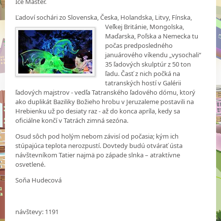
Ice Master.
Ľadoví sochári zo Slovenska, Česka, Holandska, Litvy, Fínska,
Veľkej Británie, Mongolska,
Maďarska, Poľska a Nemecka tu
počas predposledného
januárového víkendu „vysochali“
35 ľadových skulptúr z 50 ton
ľadu. Časť z nich počká na
tatranských hostí v Galérii
ľadových majstrov - vedľa Tatranského ľadového dómu, ktorý
ako duplikát Baziliky Božieho hrobu v Jeruzaleme postavili na
Hrebienku už po desiaty raz - až do konca apríla, kedy sa
oficiálne končí v Tatrách zimná sezóna.
Osud sôch pod holým nebom závisí od počasia; kým ich
stúpajúca teplota nerozpustí. Dovtedy budú otvárať ústa
návštevníkom Tatier najmä po západe slnka – atraktívne
osvetlené.
Soňa Hudecová
návštevy: 1191