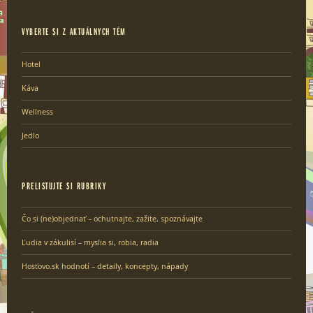
VYBERTE SI Z AKTUÁLNYCH TÉM
Hotel
Káva
Wellness
Jedlo
PRELISTUJTE SI RUBRIKY
Čo si (ne)objednať – ochutnajte, zažite, spoznávajte
Ľudia v zákulisí – myslia si, robia, radia
Hosťovo.sk hodnotí – detaily, koncepty, nápady