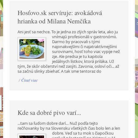
Hosťovo.sk servíruje: avokádová
hrianka od Milana Nemčíka
Ani jesť sa nechce. To je jedna zo zlých správ leta, ako ju
vnímajú profesionáli v gastronómii.
Darmo by pracovali s tými
najonakvejšími či najatraktívnejšími
surovinami, hosť toho viac vypije než
zje. Ale predsa je tu kapitola
jedálnych lístkov, ktorá priláka. Už
tým, že skôr občerství než zasýti. Zavonia, osloví oči... až
sa začnú slinky zbiehať. A tak sme tentoraz do
/
Čítať viac
Kde sa dobré pivo varí...
...tam sa ľuďom dobre darí… Nuž podľa tejto
rečňovanky by na Slovensku všetkých čias bolo len a
len
dobre. Veď sa tu mok s čiapočkou
varil už pár storočí po Kristovi, v 11.