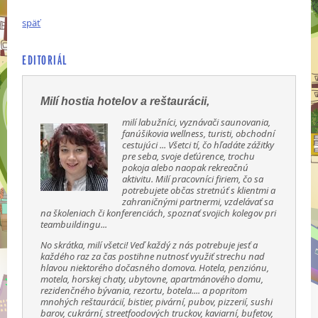
späť
EDITORIÁL
Milí hostia hotelov a reštaurácii,
milí labužníci, vyznávači saunovania,
fanúšikovia wellness, turisti, obchodní
cestujúci ... Všetci tí, čo hľadáte zážitky
pre seba, svoje deťúrence, trochu
pokoja alebo naopak rekreačnú
aktivitu. Milí pracovníci firiem, čo sa
potrebujete občas stretnúť s klientmi a
zahraničnými partnermi, vzdelávať sa
na školeniach či konferenciách, spoznať svojich kolegov pri
teambuildingu...
No skrátka, milí všetci! Veď každý z nás potrebuje jesť a
každého raz za čas postihne nutnosť využiť strechu nad
hlavou niektorého dočasného domova. Hotela, penziónu,
motela, horskej chaty, ubytovne, apartmánového domu,
rezidenčného bývania, rezortu, botela.... a popritom
mnohých reštaurácií, bistier, pivární, pubov, pizzerií, sushi
barov, cukrární, streetfoodových truckov, kaviarní, bufetov,