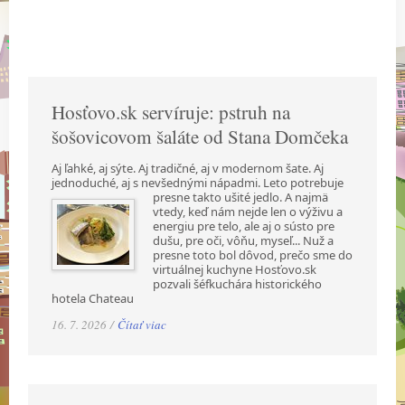
Hosťovo.sk servíruje: pstruh na
šošovicovom šaláte od Stana Domčeka
Aj ľahké, aj sýte. Aj tradičné, aj v modernom šate. Aj
jednoduché, aj s nevšednými nápadmi.
Leto potrebuje
presne takto ušité jedlo. A najmä
vtedy, keď nám nejde len o výživu a
energiu pre telo, ale aj o sústo pre
dušu, pre oči, vôňu, myseľ... Nuž a
presne toto bol dôvod, prečo sme do
virtuálnej kuchyne Hosťovo.sk
pozvali šéfkuchára historického
hotela Chateau
16. 7. 2026 /
Čítať viac