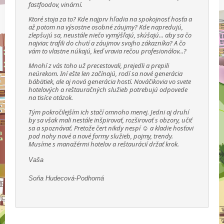
fastfoodov, vinární.
Ktoré stoja za to? Kde najprv hľadia na spokojnosť hosťa a
až potom na výsostne osobné záujmy? Kde napredujú,
zlepšujú sa, neustále niečo vymýšľajú, skúšajú... aby sa čo
najviac trafili do chutí a záujmov svojho zákazníka? A čo
vám to vlastne núkajú, keď vravia rečou profesionálov...?
Mnohí z vás toho už precestovali, prejedli a prepili
neúrekom. Iní ešte len začínajú, rodí sa nové generácia
bábätiek, ale aj nová generácia hostí. Nováčikovia vo svete
hotelových a reštauračných služieb potrebujú odpovede
na tisíce otázok.
Tým pokročilejším ich stačí omnoho menej. Jedni aj druhí
by sa však mali nestále inšpirovať, rozširovať s obzory, učiť
sa a spoznávať. Pretože čert nikdy nespí ☺ a kladie hosťovi
pod nohy nové a nové formy služieb, pojmy, trendy.
Musíme s manažérmi hotelov a reštaurácií držať krok.
Vaša
Soňa Hudecová-Podhorná