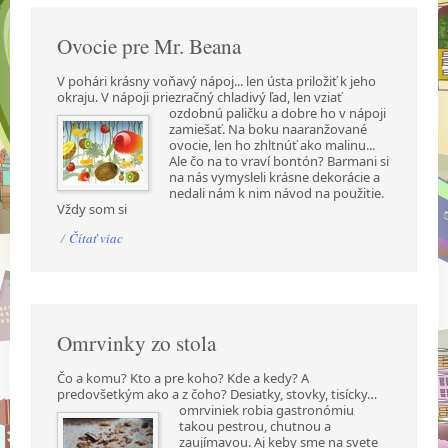
Ovocie pre Mr. Beana
V pohári krásny voňavý nápoj... len ústa priložiť k jeho
okraju. V nápoji priezračný chladivý ľad,
len vziať
ozdobnú paličku a dobre ho v nápoji
zamiešať. Na boku naaranžované
ovocie, len ho zhltnúť ako malinu...
Ale čo na to vraví bontón? Barmani si
na nás vymysleli krásne dekorácie a
nedali nám k nim návod na použitie.
Vždy som si
/
Čítať viac
Omrvinky zo stola
Čo a komu? Kto a pre koho? Kde a kedy? A
predovšetkým ako a z čoho? Desiatky, stovky,
tisícky…
omrviniek robia gastronómiu
takou pestrou, chutnou a
zaujímavou. Aj keby sme na svete