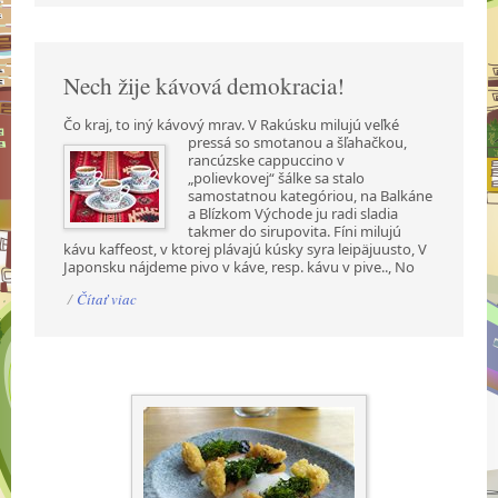
Nech žije kávová demokracia!
Čo kraj, to iný kávový mrav. V Rakúsku milujú veľké
pressá so smotanou a šľahačkou,
rancúzske cappuccino v
„polievkovej“ šálke sa stalo
samostatnou kategóriou, na Balkáne
a Blízkom Východe ju radi sladia
takmer do sirupovita. Fíni milujú
kávu kaffeost, v ktorej plávajú kúsky syra leipäjuusto, V
Japonsku nájdeme pivo v káve, resp. kávu v pive.., No
/
Čítať viac