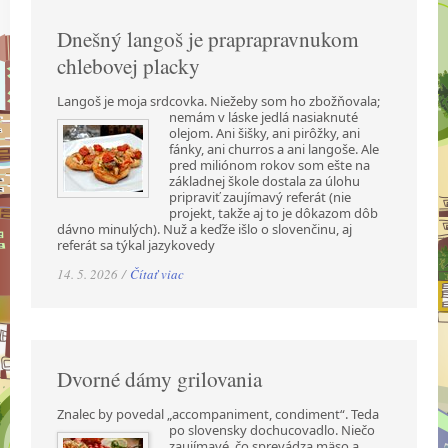
Dnešný langoš je praprapravnukom
chlebovej placky
Langoš je moja srdcovka. Niežeby som ho zbožňovala;
nemám v láske jedlá nasiaknuté
olejom. Ani šišky, ani pirôžky, ani
fánky, ani churros a ani langoše. Ale
pred miliónom rokov som ešte na
základnej škole dostala za úlohu
pripraviť zaujímavý referát (nie
projekt, takže aj to je dôkazom dôb
dávno minulých). Nuž a keďže išlo o slovenčinu, aj
referát sa týkal jazykovedy
14. 5. 2026 /
Čítať viac
Dvorné dámy grilovania
Znalec by povedal „accompaniment, condiment“. Teda
po slovensky dochucovadlo. Niečo
zaujímavé, čo sprevádza mäso a