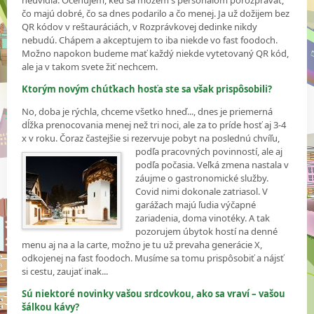
neuvidia. Oceňujem, keď sa môžem s personálom porozprávať,
čo majú dobré, čo sa dnes podarilo a čo menej. Ja už dožijem bez
QR kódov v reštauráciách, v Rozprávkovej dedinke nikdy
nebudú. Chápem a akceptujem to iba niekde vo fast foodoch.
Možno napokon budeme mať každý niekde vytetovaný QR kód,
ale ja v takom svete žiť nechcem.
Ktorým novým chúťkach hosťa ste sa však prispôsobili?
No, doba je rýchla, chceme všetko hneď..., dnes je priemerná
dĺžka prenocovania menej než tri noci, ale za to príde hosť aj 3-4
x v roku. Čoraz častejšie si rezervuje pobyt na poslednú chvíľu,
podľa pracovných povinností, ale aj
podľa počasia. Veľká zmena nastala v
záujme o gastronomické služby.
Covid nimi dokonale zatriasol. V
garážach majú ľudia výčapné
zariadenia, doma vinotéky. A tak
pozorujem úbytok hostí na denné
menu aj na a la carte, možno je tu už prevaha generácie X,
odkojenej na fast foodoch. Musíme sa tomu prispôsobiť a nájsť
si cestu, zaujať inak...
Sú niektoré novinky vašou srdcovkou, ako sa vraví – vašou
šálkou kávy?