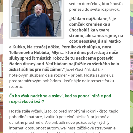
sedem domčekov, ktoré hosťa
prenesú do sveta rozprávok.
„Hádam najžiadanejší je
domček Kremienka a
Chocholúšika v tvare
stromu, ale samozrejme, na
ocot neostávajú ani Maťko
a Kubko, Na stračej nôžke, Perníková chalúpka, nora
Tolkienovho Hobbita, Mlyn... ktoré dnes potvrdzujú naše
sľuby spred štrnástich rokov, že tu nechceme postaviť
žiaden disneyland. Veď hádam najťažšie zo všetkého bolo
získať súhlas pre náš zámer,“
Jozef Gustiňák dal tak
hotelovým službám ďalší rozmer – príbeh. Hosťa zaujme už
predpremiérovým pohľadom - keď nájde na internete fotku
rezortu.
Čo ho však nadchne a osloví, keď sa ponorí hlbšie pod
rozprávkovú tvár?
Hostia stále vyžadujú to, čo pred mnohými rokmi - čisto, teplo,
pohodlné matrace, kvalitnú posteľnú bielizeň, príjemné a
ochotné prostredie. Ale pribudli nové požiadavky - rýchly
internet, dostupnosť autom, wellness, zážitkové stravovanie i