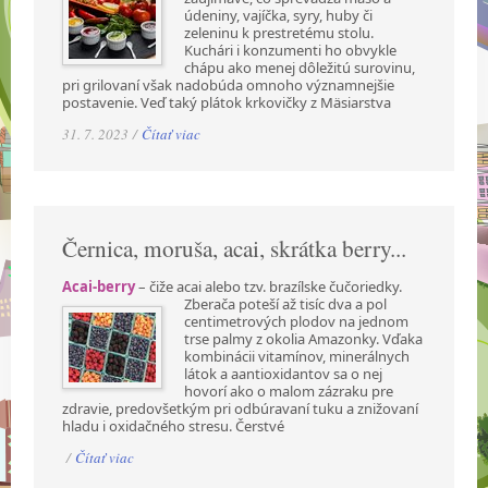
údeniny, vajíčka, syry, huby či
zeleninu k prestretému stolu.
Kuchári i konzumenti ho obvykle
chápu ako menej dôležitú surovinu,
pri grilovaní však nadobúda omnoho významnejšie
postavenie. Veď taký plátok krkovičky z Mäsiarstva
31. 7. 2023 /
Čítať viac
Černica, moruša, acai, skrátka berry...
Acai-berry
– čiže acai alebo tzv. brazílske čučoriedky.
Zberača poteší až tisíc dva a pol
centimetrových plodov na jednom
trse palmy z okolia Amazonky. Vďaka
kombinácii vitamínov, minerálnych
látok a aantioxidantov sa o nej
hovorí ako o malom zázraku pre
zdravie, predovšetkým pri odbúravaní tuku a znižovaní
hladu i oxidačného stresu. Čerstvé
/
Čítať viac