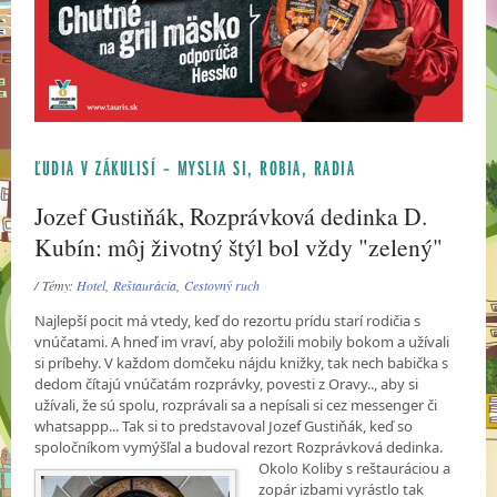
ĽUDIA V ZÁKULISÍ – MYSLIA SI, ROBIA, RADIA
Jozef Gustiňák, Rozprávková dedinka D.
Kubín: môj životný štýl bol vždy "zelený"
/ Témy:
Hotel
,
Reštaurácia
,
Cestovný ruch
Najlepší pocit má vtedy, keď do rezortu prídu starí rodičia s
vnúčatami. A hneď im vraví, aby položili mobily bokom a užívali
si príbehy. V každom domčeku nájdu knižky, tak nech babička s
dedom čítajú vnúčatám rozprávky, povesti z Oravy.., aby si
užívali, že sú spolu, rozprávali sa a nepísali si cez messenger či
whatsappp... Tak si to predstavoval Jozef Gustiňák, keď so
spoločníkom vymýšľal a budoval rezort Rozprávková dedinka.
Okolo Koliby s reštauráciou a
zopár izbami vyrástlo tak