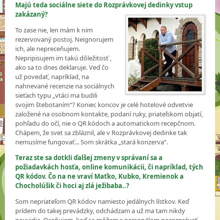
Majú teda sociálne siete do Rozprávkovej dedinky vstup
zakázaný?
To zase nie, len mám k nim
rezervovaný postoj. Neignorujem
ich, ale nepreceňujem.
Nepripisujem im takú dôležitosť ,
ako sa to dnes deklaruje. Veď čo
už povedať, napríklad, na
nahnevané recenzie na sociálnych
sieťach typu „vtáci ma budili
svojim štebotaním“? Koniec koncov je celé hotelové odvetvie
založené na osobnom kontakte, podaní ruky, priateľskom objatí,
pohľadu do očí, nie o QR kódoch a automatickom recepčnom.
Chápem, že svet sa zbláznil, ale v Rozprávkovej dedinke tak
nemusíme fungovať... Som skrátka „stará konzerva“.
Teraz ste sa dotkli ďalšej zmeny v správaní sa a
požiadavkách hosťa, online komunikácii, či napríklad, tých
QR kódov. Čo na ne vraví Maťko, Kubko, Kremienok a
Chocholúšik či hoci aj zlá ježibaba..?
Som nepriateľom QR kódov namiesto jedálnych lístkov. Keď
prídem do takej prevádzky, odchádzam a už ma tam nikdy