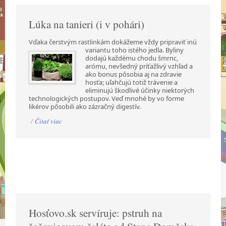
Lúka na tanieri (i v pohári)
Vďaka čerstvým rastlinkám dokážeme vždy pripraviť inú
variantu toho istého jedla. Byliny
dodajú každému chodu šmrnc,
arómu, nevšedný príťažlivý vzhľad a
ako bonus pôsobia aj na zdravie
hosťa; uľahčujú totiž trávenie a
eliminujú škodlivé účinky niektorých
technologických postupov. Veď mnohé by vo forme
likérov pôsobili ako zázračný digestív.
/
Čítať viac
Hosťovo.sk servíruje: pstruh na