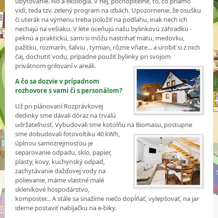
ubytovanie. No a ekológia. V nej, pochopiteľne, to, čo priamo
vidí, teda tzv. zelený program na izbách. Upozornenie, že osušku
či uterák na výmenu treba položiť na podlahu, inak nech ich
nechajú na vešiaku. V lete oceňujú našu bylinkovú záhradku -
peknú a praktickú, sami si môžu nastrihať mätu, medovku,
pažítku, rozmarín, šalviu , tymian, rôzne vňate... a urobiť si z nich
čaj, dochutiť vodu, prípadne použiť bylinky pri svojom
privátnom grilovaní v areáli.
A čo sa dozvie v prípadnom
rozhovore s vami či s personálom?
Už pri plánovaní Rozprávkovej
dedinky sme dávali dôraz na trvalú
udržateľnosť. Vybudovali sme kotolňu na Biomasu, postupne
sme
dobudovali fotovoltiku 40 kWh,
úplnou samozrejmosťou je
separovanie odpadu, sklo, papier,
plasty, kovy, kuchynský odpad,
zachytávanie dažďovej vody na
polievanie, máme vlastné malé
skleníkové hospodárstvo,
komposter... A stále sa snažíme niečo dopĺňať, vylepšovať, na jar
ideme postaviť nabíjačku na e-biky.