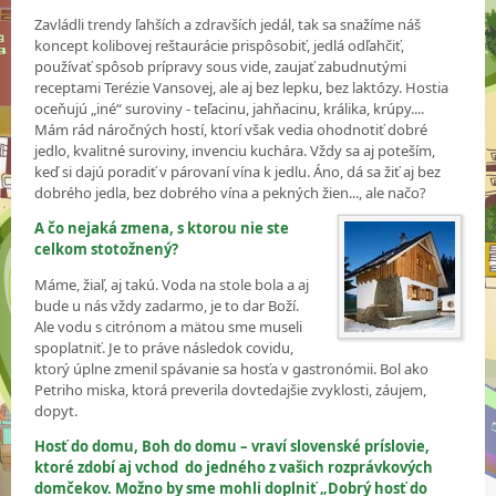
Zavládli trendy ľahších a zdravších jedál, tak sa snažíme náš
koncept kolibovej reštaurácie prispôsobiť, jedlá odľahčiť,
používať spôsob prípravy sous vide, zaujať zabudnutými
receptami Terézie Vansovej, ale aj bez lepku, bez laktózy. Hostia
oceňujú „iné“ suroviny - teľacinu, jahňacinu, králika, krúpy....
Mám rád náročných hostí, ktorí však vedia ohodnotiť dobré
jedlo, kvalitné suroviny, invenciu kuchára. Vždy sa aj poteším,
keď si dajú poradiť v párovaní vína k jedlu. Áno, dá sa žiť aj bez
dobrého jedla, bez dobrého vína a pekných žien..., ale načo?
A čo nejaká zmena, s ktorou nie ste
celkom stotožnený?
Máme, žiaľ, aj takú. Voda na stole bola a aj
bude u nás vždy zadarmo, je to dar Boží.
Ale vodu s citrónom a mätou sme museli
spoplatniť. Je to práve následok covidu,
ktorý úplne zmenil spávanie sa hosťa v gastronómii. Bol ako
Petriho miska, ktorá preverila dovtedajšie zvyklosti, záujem,
dopyt.
Hosť do domu, Boh do domu – vraví slovenské príslovie,
ktoré zdobí aj vchod do jedného z vašich rozprávkových
domčekov. Možno by sme mohli doplniť „Dobrý hosť do