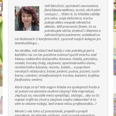
milí labužníci, vyznávači saunovania,
fanúšikovia wellness, turisti, obchodní
cestujúci ... Všetci tí, čo hľadáte zážitky
pre seba, svoje deťúrence, trochu
pokoja alebo naopak rekreačnú
aktivitu. Milí pracovníci firiem, čo sa
potrebujete občas stretnúť s klientmi a
zahraničnými partnermi, vzdelávať sa
na školeniach či konferenciách, spoznať svojich kolegov pri
teambuildingu...
No skrátka, milí všetci! Veď každý z nás potrebuje jesť a
každého raz za čas postihne nutnosť využiť strechu nad
hlavou niektorého dočasného domova. Hotela, penziónu,
motela, horskej chaty, ubytovne, apartmánového domu,
rezidenčného bývania, rezortu, botela.... a popritom
mnohých reštaurácií, bistier, pivární, pubov, pizzerií, sushi
barov, cukrární, streetfoodových truckov, kaviarní, bufetov,
fastfoodov, vinární.
Ktoré stoja za to? Kde najprv hľadia na spokojnosť hosťa a
až potom na výsostne osobné záujmy? Kde napredujú,
zlepšujú sa, neustále niečo vymýšľajú, skúšajú... aby sa čo
najviac trafili do chutí a záujmov svojho zákazníka? A čo
vám to vlastne núkajú, keď vravia rečou profesionálov...?
Mnohí z vás toho už precestovali, prejedli a prepili
neúrekom. Iní ešte len začínajú, rodí sa nové generácia