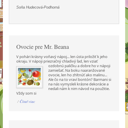
Soňa Hudecová-Podhorná
Ovocie pre Mr. Beana
V pohári krásny voňavý nápoj... len ústa priložiť k jeho
okraju. V nápoji priezračný chladivý ľad,
len vziať
ozdobnú paličku a dobre ho v nápoji
zamiešať. Na boku naaranžované
ovocie, len ho zhltnúť ako malinu...
Ale čo na to vraví bontón? Barmani si
na nás vymysleli krásne dekorácie a
nedali nám k nim návod na použitie.
Vždy som si
/
Čítať viac