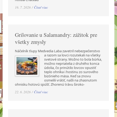
16. 7. 2026 /
Čítať viac
Grilovanie u Salamandry: zážitok pre
všetky zmysly
Náčelník tlupy Medvedia Laba zavetril nebezpečenstvo
a razom sa lovci rozutekali na všetky
svetové strany. Možno to bola búrka,
možno nepriatelia z druhého konca
údolia, čo prinútilo lovcov opustiť
teplo ohníka i hostinu zo surového
bizónieho mäsa. Keď sa znovu
osmelili vrátiť, našli na zhasnutom
ohnisku hotovú spúšť. Zhorenú trávu široko-
22. 6. 2026 /
Čítať viac