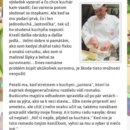
výsledok vyzerať a čo chce kuchár
kam vsadiť; čas varenia potom
sledovať so stopkami. Ale keď sa
mu podarí prvá, čo i len
jednoduchá „lastovička“, tak už
ho studená kuchyňa nepustí.
Kreslí ďalšie obrázky a ďalšie
jedlá... Veľmi dobre si pamätám,
ako som kedysi zháňal takú fixku
a onakú ceruzku, ako som si
maľoval šípky a behal za
surovinami... Dnes nemáme
problém kúpiť akúkoľvek surovinu, je škoda tieto možnosti
nevyužiť.
Poteší ma, keď stretnem v kuchyni „juniora“, ktorí to
napriek dvojgeneračnému rozdielu vidí rovnako.
Budúceho majstra odhadnem spravidla už po pár vetách –
ako sa pýta, ako sa k veci stavia... Ešte nevie pripraviť ani
omeletu, ale cítiť z neho snahu učiť sa; takému neváham
prezradiť všetky moje finesy. A k tomu radu navyše; dnes
už neplatí: „Nič ti nejde, pôjdeš za kuchára.“ Keď nie je
toto remeslo tvojim koníčkom, vyhni sa mu a vyber si niečo
iné.“