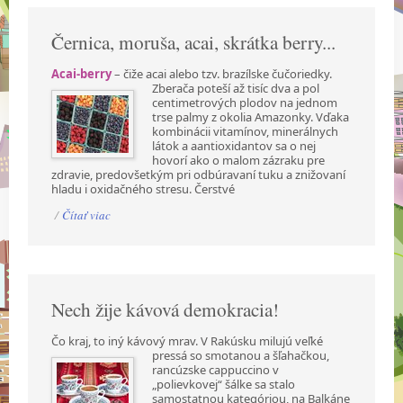
Černica, moruša, acai, skrátka berry...
Acai-berry
– čiže acai alebo tzv. brazílske čučoriedky.
Zberača poteší až tisíc dva a pol
centimetrových plodov na jednom
trse palmy z okolia Amazonky. Vďaka
kombinácii vitamínov, minerálnych
látok a aantioxidantov sa o nej
hovorí ako o malom zázraku pre
zdravie, predovšetkým pri odbúravaní tuku a znižovaní
hladu i oxidačného stresu. Čerstvé
/
Čítať viac
Nech žije kávová demokracia!
Čo kraj, to iný kávový mrav. V Rakúsku milujú veľké
pressá so smotanou a šľahačkou,
rancúzske cappuccino v
„polievkovej“ šálke sa stalo
samostatnou kategóriou, na Balkáne