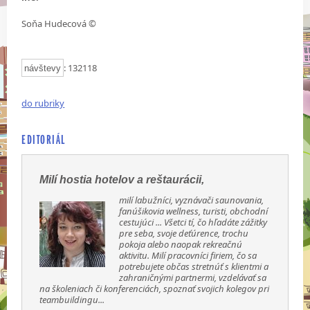
Soňa Hudecová ©
: 132118
návštevy
do rubriky
EDITORIÁL
Milí hostia hotelov a reštaurácii,
milí labužníci, vyznávači saunovania,
fanúšikovia wellness, turisti, obchodní
cestujúci ... Všetci tí, čo hľadáte zážitky
pre seba, svoje deťúrence, trochu
pokoja alebo naopak rekreačnú
aktivitu. Milí pracovníci firiem, čo sa
potrebujete občas stretnúť s klientmi a
zahraničnými partnermi, vzdelávať sa
na školeniach či konferenciách, spoznať svojich kolegov pri
teambuildingu...