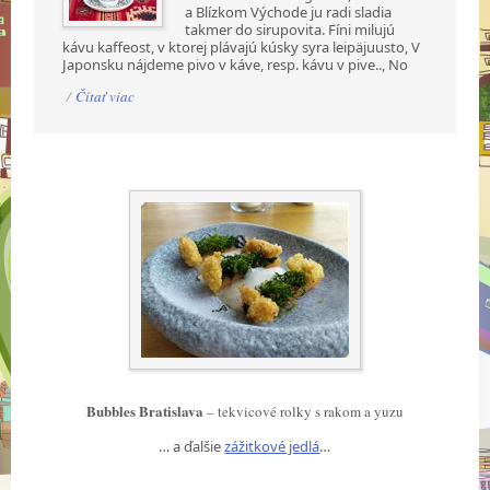
a Blízkom Východe ju radi sladia
takmer do sirupovita. Fíni milujú
kávu kaffeost, v ktorej plávajú kúsky syra leipäjuusto, V
Japonsku nájdeme pivo v káve, resp. kávu v pive.., No
/
Čítať viac
Bubbles Bratislava
– tekvicové rolky s rakom a yuzu
… a ďalšie
zážitkové jedlá
…