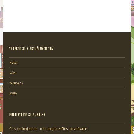
VYBERTE SI Z AKTUÁLNYCH TÉM
Hotel
Káva
Wellness
Jedlo
PRELISTUJTE SI RUBRIKY
Čo si (ne)objednať – ochutnajte, zažite, spoznávajte