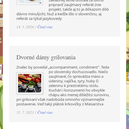
pripraviť zaujímavý referát (nie
projekt, takže aj to je dôkazom dôb
dávno minulých). Nuž a keďže išlo o slovenčinu, aj
referát sa týkal jazykovedy
14. 5. 2026 /
Čítať viac
Dvorné dámy grilovania
Znalec by povedal „accompaniment, condiment“. Teda
po slovensky dochucovadlo. Niečo
zaujímavé, čo sprevádza mäso a
údeniny, vajíčka, syry, huby či
zeleninu k prestretému stolu.
Kuchári i konzumenti ho obvykle
chápu ako menej dôležitú surovinu,
pri grilovaní však nadobúda omnoho významnejšie
postavenie. Veď taký plátok krkovičky z Mäsiarstva
31. 7. 2023 /
Čítať viac