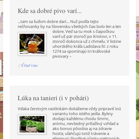
Kde sa dobré pivo varí...
...tam sa ľuďom dobre darí… Nuž podľa tejto
rečňovanky by na Slovensku všetkých čias bolo len a
len
dobre. Veď sa tu mok s čiapočkou
varil už pár storočí po Kristovi, v 11.
storočí dokonca už z chmeľu. V listine
uhorského kráľa Ladislava IV. z roku
1274 sa spomínajú tri kráľovské
pivovary –
/
Čítať viac
Lúka na tanieri (i v pohári)
Vďaka čerstvým rastlinkám dokážeme vždy pripraviť inú
variantu toho istého jedla. Byliny
dodajú každému chodu šmrnc,
arómu, nevšedný príťažlivý vzhľad a
ako bonus pôsobia aj na zdravie
hosťa; uľahčujú totiž trávenie a
eliminujú škodlivé účinky niektorých