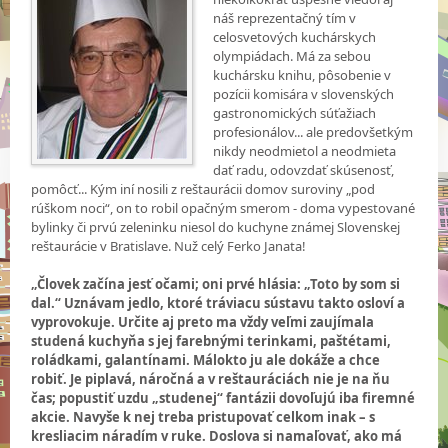
náš reprezentačný tím v
celosvetových kuchárskych
olympiádach. Má za sebou
kuchársku knihu, pôsobenie v
pozícii komisára v slovenských
gastronomických súťažiach
profesionálov... ale predovšetkým
nikdy neodmietol a neodmieta
dať radu, odovzdať skúsenosť,
pomôcť... Kým iní nosili z reštaurácii domov suroviny „pod
rúškom noci“, on to robil opačným smerom - doma vypestované
bylinky či prvú zeleninku niesol do kuchyne známej Slovenskej
reštaurácie v Bratislave. Nuž celý Ferko Janata!
„Človek začína jesť očami; oni prvé hlásia: „Toto by som si
dal.“ Uznávam jedlo, ktoré tráviacu sústavu takto osloví a
vyprovokuje. Určite aj preto ma vždy veľmi zaujímala
studená kuchyňa s jej farebnými terinkami, paštétami,
roládkami, galantínami. Málokto ju ale dokáže a chce
robiť. Je piplavá, náročná a v reštauráciách nie je na ňu
čas; popustiť uzdu „studenej“ fantázii dovoľujú iba firemné
akcie. Navyše k nej treba pristupovať celkom inak – s
kresliacim náradím v ruke. Doslova
si namaľovať, ako má