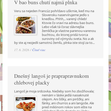
V bao buns chutí najmä plnka
Veru sa nejeden Francúz pohŕdavo uškrnie, keď mu na
Slovensku naservírujeme jedlo s
knedľou. Phhh,.. varený chlieb!
Ktovie čo vraví na adresu bao buns.
Lebo však tá čoraz slávnejšia
žemlička je vlastne parenou-varenou
buchtou, do ktorej pridá tvorca
suroviny od výmyslu sveta. No a ak
by ste aj nezjedli samotnú žemľu, plnka iste stojí za to...
17. 6. 2026 /
Čítať viac
Dnešný langoš je praprapravnukom
chlebovej placky
Langoš je moja srdcovka. Niežeby som ho zbožňovala;
nemám v láske jedlá nasiaknuté
olejom. Ani šišky, ani pirôžky, ani
fánky, ani churros a ani langoše. Ale
pred miliónom rokov som ešte na
základnej škole dostala za úlohu