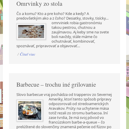
Omrvinky zo stola
Čo a komu? Kto a pre koho? Kde a kedy? A
predovšetkým ako a z čoho? Desiatky, stovky,
tisícky…
omrviniek robia gastronómiu
takou pestrou, chutnou a
zaujímavou. Aj keby sme na svete
boli navždy, stále máme čo
ochutnávať, kombinovať,
spoznávať, pripravovať a objavovať…
/
Čítať viac
Barbecue – trochu iné grilovanie
Slovo barbecue vraj pochádza od trapperov zo Severnej
Ameriky, ktorí tento spôsob prípravy
odpozorovali od stredoamerických
Aravakov. Prúty na uchytenie mäsa
totiž rezali zo stromu barbacoa. Iní
zase tvrdia, že má svoj pôvod vo
francúzskom barbe-a-queue – čo
prelúštené do slovenčiny znamená pečenie od fúzov po