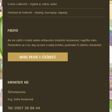
Ľudia v zákulisí – myslia si, robia, radia
Hosťovo.sk hodnotí – detaily, koncepty, nápady
POŠEPKY
Ak ste zažili v hoteli alebo reštaurácii (ne)milú skúsenosť, napíšte nám.
Postaráme sa o to, aby sa tam o vašej kritike, pochvale či návrhu dozvedeli.
KNIHA PRIANÍ A SŤAŽNOSTÍ
KONTAKTUJTE NÁS
Šéfredaktorka
Ing. Soňa Hudecová
Tel: 0907 36 88 44