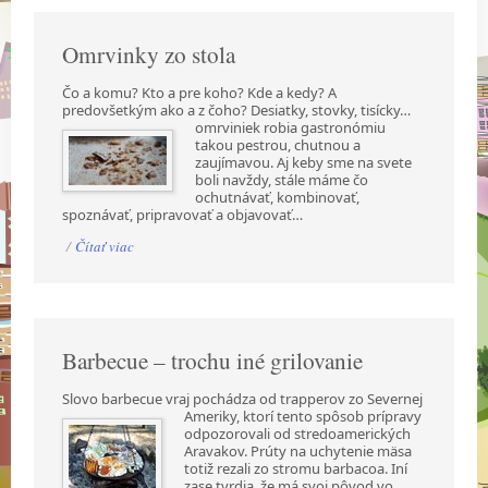
Omrvinky zo stola
Čo a komu? Kto a pre koho? Kde a kedy? A
predovšetkým ako a z čoho? Desiatky, stovky,
tisícky…
omrviniek robia gastronómiu
takou pestrou, chutnou a
zaujímavou. Aj keby sme na svete
boli navždy, stále máme čo
ochutnávať, kombinovať,
spoznávať, pripravovať a objavovať…
/
Čítať viac
Barbecue – trochu iné grilovanie
Slovo barbecue vraj pochádza od trapperov zo Severnej
Ameriky, ktorí tento spôsob prípravy
odpozorovali od stredoamerických
Aravakov. Prúty na uchytenie mäsa
totiž rezali zo stromu barbacoa. Iní
zase tvrdia, že má svoj pôvod vo