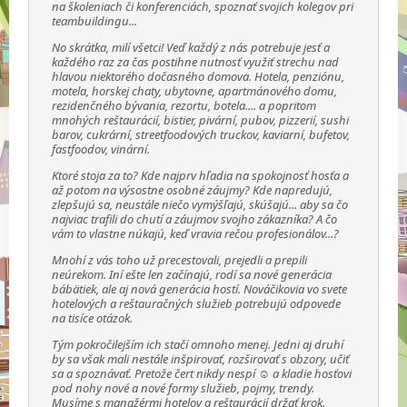
na školeniach či konferenciách, spoznať svojich kolegov pri
teambuildingu...
No skrátka, milí všetci! Veď každý z nás potrebuje jesť a
každého raz za čas postihne nutnosť využiť strechu nad
hlavou niektorého dočasného domova. Hotela, penziónu,
motela, horskej chaty, ubytovne, apartmánového domu,
rezidenčného bývania, rezortu, botela.... a popritom
mnohých reštaurácií, bistier, pivární, pubov, pizzerií, sushi
barov, cukrární, streetfoodových truckov, kaviarní, bufetov,
fastfoodov, vinární.
Ktoré stoja za to? Kde najprv hľadia na spokojnosť hosťa a
až potom na výsostne osobné záujmy? Kde napredujú,
zlepšujú sa, neustále niečo vymýšľajú, skúšajú... aby sa čo
najviac trafili do chutí a záujmov svojho zákazníka? A čo
vám to vlastne núkajú, keď vravia rečou profesionálov...?
Mnohí z vás toho už precestovali, prejedli a prepili
neúrekom. Iní ešte len začínajú, rodí sa nové generácia
bábätiek, ale aj nová generácia hostí. Nováčikovia vo svete
hotelových a reštauračných služieb potrebujú odpovede
na tisíce otázok.
Tým pokročilejším ich stačí omnoho menej. Jedni aj druhí
by sa však mali nestále inšpirovať, rozširovať s obzory, učiť
sa a spoznávať. Pretože čert nikdy nespí ☺ a kladie hosťovi
pod nohy nové a nové formy služieb, pojmy, trendy.
Musíme s manažérmi hotelov a reštaurácií držať krok.