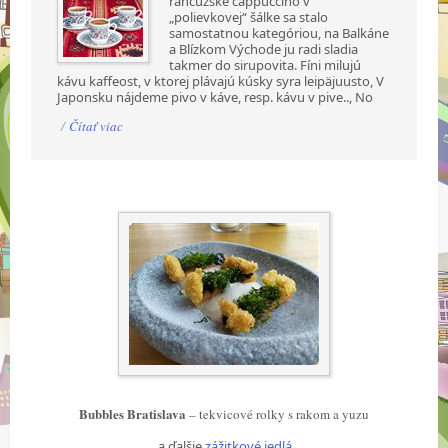
rancúzske cappuccino v
„polievkovej“ šálke sa stalo
samostatnou kategóriou, na Balkáne
a Blízkom Východe ju radi sladia
takmer do sirupovita. Fíni milujú
kávu kaffeost, v ktorej plávajú kúsky syra leipäjuusto, V
Japonsku nájdeme pivo v káve, resp. kávu v pive.., No
/
Čítať viac
Bubbles Bratislava
– tekvicové rolky s rakom a yuzu
… a ďalšie
zážitkové jedlá
…