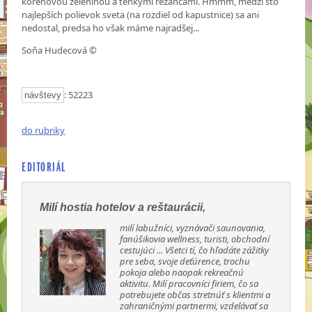
koreňovou zeleninou a tenkými rezancami. Hmmm, medzi sto
najlepších polievok sveta (na rozdiel od kapustnice) sa ani
nedostal, predsa ho však máme najradšej...
Soňa Hudecová ©
: 52223
návštevy
do rubriky
EDITORIÁL
Milí hostia hotelov a reštaurácii,
milí labužníci, vyznávači saunovania,
fanúšikovia wellness, turisti, obchodní
cestujúci ... Všetci tí, čo hľadáte zážitky
pre seba, svoje deťúrence, trochu
pokoja alebo naopak rekreačnú
aktivitu. Milí pracovníci firiem, čo sa
potrebujete občas stretnúť s klientmi a
zahraničnými partnermi, vzdelávať sa