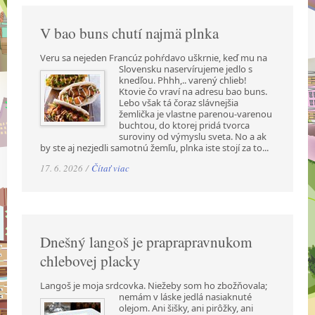
V bao buns chutí najmä plnka
Veru sa nejeden Francúz pohŕdavo uškrnie, keď mu na
Slovensku naservírujeme jedlo s
knedľou. Phhh,.. varený chlieb!
Ktovie čo vraví na adresu bao buns.
Lebo však tá čoraz slávnejšia
žemlička je vlastne parenou-varenou
buchtou, do ktorej pridá tvorca
suroviny od výmyslu sveta. No a ak
by ste aj nezjedli samotnú žemľu, plnka iste stojí za to...
17. 6. 2026 /
Čítať viac
Dnešný langoš je praprapravnukom
chlebovej placky
Langoš je moja srdcovka. Niežeby som ho zbožňovala;
nemám v láske jedlá nasiaknuté
olejom. Ani šišky, ani pirôžky, ani