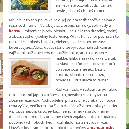
ale keby ste pozvali cudzinca, tak
povie „hľa, aký chutný ramen“.
Nie, nie je to top-polievka Ázie. Jej pointa totiž spočíva najmä v
rezancoch ramen. Vyrábajú sa z pšeničnej múky, soli, vody a
kansui
- minerálnej vody, obsahujúcej uhličitan draselný, sodný
a občas štipku kyseliny fosforečnej. Vďaka kansui sú pevné a žlté,
raz tenké, inokedy hrubšie, niekedy hladké a potom zase
kučeravejšie... Ale sa občas stane, že výrobca nahradí kansui
vajíčkami, nuž a niekedy nepoužije ani to, ani to a rezance sú
mäkké, ľahko
nasávajú vývar... a tak
sa vlastne blížime k polievke, ktorú
vo svete poznáme ako bežnú
kuraciu, slepačiu, zeleninovú,
hovädziu... nuž akýže to ramen?
Keď vám teda v reštaurácii ponúknu
túto národnú japonskú špecialitu, neváhajte sa opýtať na
zloženie rezancov. Pochopiteľne, pri tradične vyrábaných bude
cena vyššia, veď kansui sa často dováža až z mongolských jazier.
A propós, japonská polievka... Pšeničná múka sa do krajiny
dostala prostredníctvom amerických vojakov počas okupácie v
povojnových rokoch, keď hrozil hladomor z neúrody ryže.
Navyše slovo ramen pricupitalo do japončiny
z mandarínskej