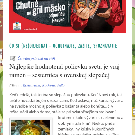
ČO SI (NE)OBJEDNAŤ – OCHUTNAJTE, ZAŽITE, SPOZNÁVAJTE
Čo vám prinesú na stôl
Najlepšie hodnotená polievka sveta je vraj
ramen – sesternica slovenskej slepačej
/ Témy: ,
Reštaurácia
,
Kuchyňa
,
Jedlo
Keď nedeľa, tak terina so slepačou polievkou. Keď Nový rok, tak
určite hovädzí bujón s rezancami. Keď oslava, nuž kurací vývar a
na svadbe možno aj polievka z bažanta alebo kohúta... či v
reštaurácii alebo doma, stále sa pri sviatočnejšom stolovaní
krútime okolo vývaru
so zeleninou a
dobrými „slížikmi“. Niekto pridá
zemiaky, iný kúsky kukuričných
kláskov, paradajky, mäsko, vajíčko...