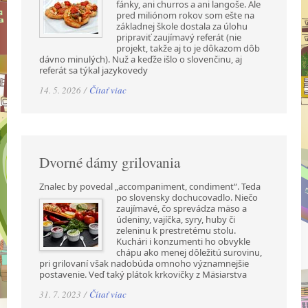
fánky, ani churros a ani langoše. Ale
pred miliónom rokov som ešte na
základnej škole dostala za úlohu
pripraviť zaujímavý referát (nie
projekt, takže aj to je dôkazom dôb
dávno minulých). Nuž a keďže išlo o slovenčinu, aj
referát sa týkal jazykovedy
14. 5. 2026 /
Čítať viac
Dvorné dámy grilovania
Znalec by povedal „accompaniment, condiment“. Teda
po slovensky dochucovadlo. Niečo
zaujímavé, čo sprevádza mäso a
údeniny, vajíčka, syry, huby či
zeleninu k prestretému stolu.
Kuchári i konzumenti ho obvykle
chápu ako menej dôležitú surovinu,
pri grilovaní však nadobúda omnoho významnejšie
postavenie. Veď taký plátok krkovičky z Mäsiarstva
31. 7. 2023 /
Čítať viac