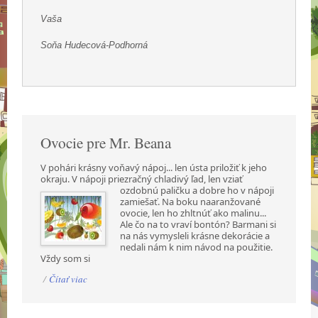
Vaša
Soňa Hudecová-Podhorná
Ovocie pre Mr. Beana
V pohári krásny voňavý nápoj... len ústa priložiť k jeho
okraju. V nápoji priezračný chladivý ľad,
len vziať
ozdobnú paličku a dobre ho v nápoji
zamiešať. Na boku naaranžované
ovocie, len ho zhltnúť ako malinu...
Ale čo na to vraví bontón? Barmani si
na nás vymysleli krásne dekorácie a
nedali nám k nim návod na použitie.
Vždy som si
/
Čítať viac