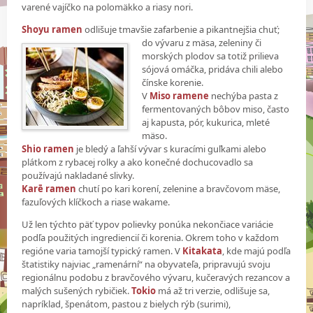
varené vajíčko na polomäkko a riasy nori.
Shoyu ramen
odlišuje tmavšie zafarbenie a pikantnejšia chuť;
do vývaru z mäsa, zeleniny či
morských plodov sa totiž prilieva
sójová omáčka, pridáva chili alebo
čínske korenie.
V
Miso ramene
nechýba pasta z
fermentovaných bôbov miso, často
aj kapusta, pór, kukurica, mleté
mäso.
Shio ramen
je bledý a ľahší vývar s kuracími guľkami alebo
plátkom z rybacej rolky a ako konečné dochucovadlo sa
používajú nakladané slivky.
Karē ramen
chutí po kari korení, zelenine a bravčovom mäse,
fazuľových klíčkoch a riase wakame.
Už len týchto päť typov polievky ponúka nekončiace variácie
podľa použitých ingrediencií či korenia. Okrem toho v každom
regióne varia tamojší typický ramen. V
Kitakata
, kde majú podľa
štatistiky najviac „ramenární“ na obyvateľa, pripravujú svoju
regionálnu podobu z bravčového vývaru, kučeravých rezancov a
malých sušených rybičiek.
Tokio
má až tri verzie, odlišuje sa,
napríklad, špenátom, pastou z bielych rýb (surimi),