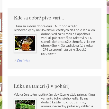
Kde sa dobré pivo varí...
...tam sa ľuďom dobre darí… Nuž podľa tejto
rečňovanky by na Slovensku všetkých čias bolo len a
len
dobre. Veď sa tu mok s čiapočkou
varil už pár storočí po Kristovi, v 11.
storočí dokonca už z chmeľu. V listine
uhorského kráľa Ladislava IV. z roku
1274 sa spomínajú tri kráľovské
pivovary –
/
Čítať viac
Lúka na tanieri (i v pohári)
Vďaka čerstvým rastlinkám dokážeme vždy pripraviť inú
variantu toho istého jedla. Byliny
dodajú každému chodu šmrnc,
arómu, nevšedný príťažlivý vzhľad a