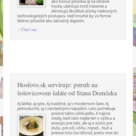
ako bonus pôsobia aj na zdravie
hosťa; uľahčujú totiž trávenie a
eliminujú škodlivé účinky niektorých
technologických postupov. Veď mnohé by vo forme
likérov pôsobili ako zázračný digestív.
/
Čítať viac
Hosťovo.sk servíruje: pstruh na
šošovicovom šaláte od Stana Domčeka
Aj ľahké, aj sýte. Aj tradičné, aj v modernom šate. Aj
jednoduché, aj s nevšednými nápadmi.
Leto potrebuje
presne takto ušité jedlo. A najmä
vtedy, keď nám nejde len o výživu a
energiu pre telo, ale aj o sústo pre
dušu, pre oči, vôňu, myseľ... Nuž a
presne toto bol dôvod, prečo sme do