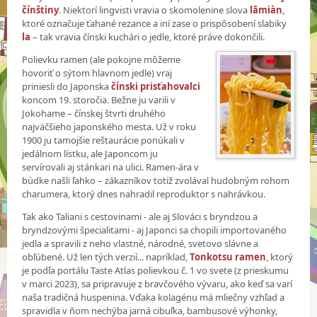
čínštiny
. Niektorí lingvisti vravia o skomolenine slova
lāmiàn
,
ktoré označuje ťahané rezance a iní zase o prispôsobení slabiky
la
– tak vravia čínski kuchári o jedle, ktoré práve dokončili.
Polievku ramen (ale pokojne môžeme
hovoriť o sýtom hlavnom jedle) vraj
priniesli do Japonska
čínski prisťahovalci
koncom 19. storočia. Bežne ju varili v
Jokohame – čínskej štvrti druhého
najväčšieho japonského mesta. Už v roku
1900 ju tamojšie reštaurácie ponúkali v
jedálnom lístku, ale Japoncom ju
servírovali aj stánkari na ulici. Ramen-ára v
búdke našli ľahko – zákazníkov totiž zvolával hudobným rohom
charumera, ktorý dnes nahradil reproduktor s nahrávkou.
Tak ako Taliani s cestovinami - ale aj Slováci s bryndzou a
bryndzovými špecialitami - aj Japonci sa chopili importovaného
jedla a spravili z neho vlastné, národné, svetovo slávne a
obľúbené. Už len tých verzií... napríklad,
Tonkotsu ramen
, ktorý
je podľa portálu Taste Atlas polievkou č. 1 vo svete (z prieskumu
v marci 2023), sa pripravuje z bravčového vývaru, ako keď sa varí
naša tradičná huspenina. Vďaka kolagénu má mliečny vzhľad a
spravidla v ňom nechýba jarná cibuľka, bambusové výhonky,