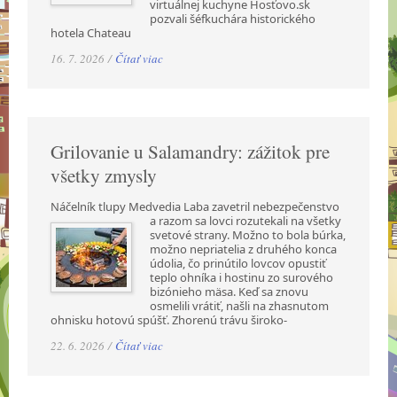
virtuálnej kuchyne Hosťovo.sk
pozvali šéfkuchára historického
hotela Chateau
16. 7. 2026 /
Čítať viac
Grilovanie u Salamandry: zážitok pre
všetky zmysly
Náčelník tlupy Medvedia Laba zavetril nebezpečenstvo
a razom sa lovci rozutekali na všetky
svetové strany. Možno to bola búrka,
možno nepriatelia z druhého konca
údolia, čo prinútilo lovcov opustiť
teplo ohníka i hostinu zo surového
bizónieho mäsa. Keď sa znovu
osmelili vrátiť, našli na zhasnutom
ohnisku hotovú spúšť. Zhorenú trávu široko-
22. 6. 2026 /
Čítať viac