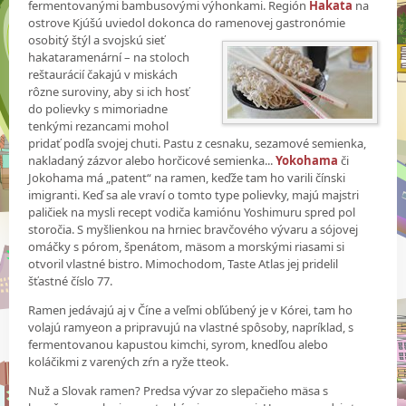
fermentovanými bambusovými výhonkami. Región
Hakata
na
ostrove Kjúšú uviedol dokonca do ramenovej gastronómie
osobitý štýl a svojskú sieť
hakataramenární – na stoloch
reštaurácií čakajú v miskách
rôzne suroviny, aby si ich hosť
do polievky s mimoriadne
tenkými rezancami mohol
pridať podľa svojej chuti. Pastu z cesnaku, sezamové semienka,
nakladaný zázvor alebo horčicové semienka...
Yokohama
či
Jokohama má „patent“ na ramen, keďže tam ho varili čínski
imigranti. Keď sa ale vraví o tomto type polievky, majú majstri
paličiek na mysli recept vodiča kamiónu Yoshimuru spred pol
storočia. S myšlienkou na hrniec bravčového vývaru a sójovej
omáčky s pórom, špenátom, mäsom a morskými riasami si
otvoril vlastné bistro. Mimochodom, Taste Atlas jej pridelil
šťastné číslo 77.
Ramen jedávajú aj v Číne a veľmi obľúbený je v Kórei, tam ho
volajú ramyeon a pripravujú na vlastné spôsoby, napríklad, s
fermentovanou kapustou kimchi, syrom, knedľou alebo
koláčikmi z varených zŕn a ryže tteok.
Nuž a Slovak ramen? Predsa vývar zo slepačieho mäsa s