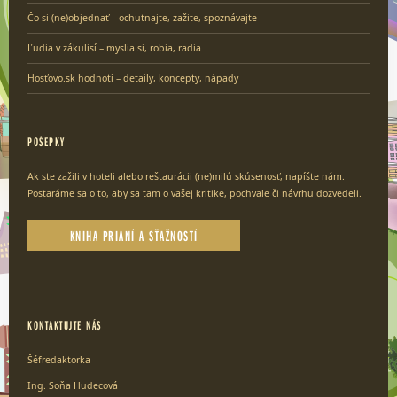
Čo si (ne)objednať – ochutnajte, zažite, spoznávajte
Ľudia v zákulisí – myslia si, robia, radia
Hosťovo.sk hodnotí – detaily, koncepty, nápady
POŠEPKY
Ak ste zažili v hoteli alebo reštaurácii (ne)milú skúsenosť, napíšte nám.
Postaráme sa o to, aby sa tam o vašej kritike, pochvale či návrhu dozvedeli.
KNIHA PRIANÍ A SŤAŽNOSTÍ
KONTAKTUJTE NÁS
Šéfredaktorka
Ing. Soňa Hudecová