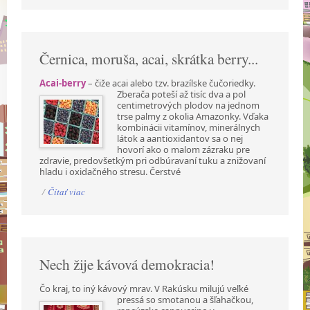
Černica, moruša, acai, skrátka berry...
Acai-berry
– čiže acai alebo tzv. brazílske čučoriedky.
Zberača poteší až tisíc dva a pol
centimetrových plodov na jednom
trse palmy z okolia Amazonky. Vďaka
kombinácii vitamínov, minerálnych
látok a aantioxidantov sa o nej
hovorí ako o malom zázraku pre
zdravie, predovšetkým pri odbúravaní tuku a znižovaní
hladu i oxidačného stresu. Čerstvé
/
Čítať viac
Nech žije kávová demokracia!
Čo kraj, to iný kávový mrav. V Rakúsku milujú veľké
pressá so smotanou a šľahačkou,