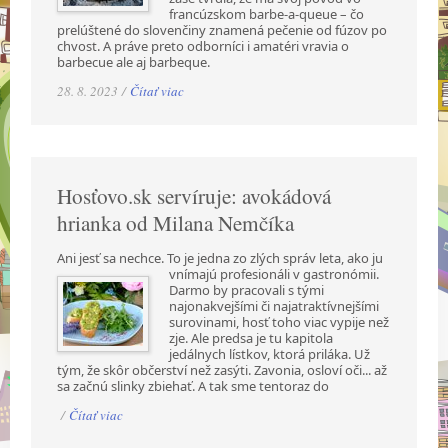
francúzskom barbe-a-queue – čo
prelúštené do slovenčiny znamená pečenie od fúzov po
chvost. A práve preto odborníci i amatéri vravia o
barbecue ale aj barbeque.
28. 8. 2023 /
Čítať viac
Hosťovo.sk servíruje: avokádová
hrianka od Milana Nemčíka
Ani jesť sa nechce. To je jedna zo zlých správ leta, ako ju
vnímajú profesionáli v gastronómii.
Darmo by pracovali s tými
najonakvejšími či najatraktívnejšími
surovinami, hosť toho viac vypije než
zje. Ale predsa je tu kapitola
jedálnych lístkov, ktorá priláka. Už
tým, že skôr občerství než zasýti. Zavonia, osloví oči... až
sa začnú slinky zbiehať. A tak sme tentoraz do
/
Čítať viac