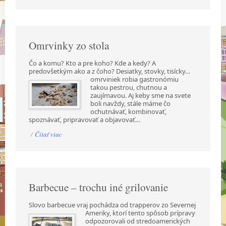
Omrvinky zo stola
Čo a komu? Kto a pre koho? Kde a kedy? A
predovšetkým ako a z čoho? Desiatky, stovky,
tisícky…
omrviniek robia gastronómiu
takou pestrou, chutnou a
zaujímavou. Aj keby sme na svete
boli navždy, stále máme čo
ochutnávať, kombinovať,
spoznávať, pripravovať a objavovať…
/
Čítať viac
Barbecue – trochu iné grilovanie
Slovo barbecue vraj pochádza od trapperov zo Severnej
Ameriky, ktorí tento spôsob prípravy
odpozorovali od stredoamerických