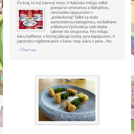
Čo kraj, to iný kávový mrav. V Rakúsku milujú veľké
pressá so smotanou a šľahačkou,
rancúzske cappuccino v
„polievkovej“ šálke sa stalo
samostatnou kategóriou, na Balkáne
a Blízkom Východe ju radi sladia
takmer do sirupovita. Fíni milujú
kávu kaffeost, v ktorej plávajú kúsky syra leipäjuusto, V
Japonsku nájdeme pivo v káve, resp. kávu v pive.., No
/
Čítať viac