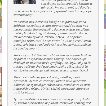
potrebujete občas stretnúť s klientmi a
zahraničnými partnermi, vzdelávať sa
na školeniach či konferenciách, spoznať svojich kolegov pri
teambuildingu...
No skrátka, milí všetci! Veď každý z nás potrebuje jesť a
každého raz za čas postihne nutnosť využiť strechu nad
hlavou niektorého dočasného domova. Hotela, penziónu,
motela, horskej chaty, ubytovne, apartmánového domu,
rezidenčného bývania, rezortu, botela.... a popritom
mnohých reštaurácií, bistier, pivární, pubov, pizzerií, sushi
barov, cukrární, streetfoodových truckov, kaviarní, bufetov,
fastfoodov, vinární.
Ktoré stoja za to? Kde najprv hľadia na spokojnosť hosťa a
až potom na výsostne osobné záujmy? Kde napredujú,
zlepšujú sa, neustále niečo vymýšľajú, skúšajú... aby sa čo
najviac trafili do chutí a záujmov svojho zákazníka? A čo
vám to vlastne núkajú, keď vravia rečou profesionálov...?
Mnohí z vás toho už precestovali, prejedli a prepili
neúrekom. Iní ešte len začínajú, rodí sa nové generácia
bábätiek, ale aj nová generácia hostí. Nováčikovia vo svete
hotelových a reštauračných služieb potrebujú odpovede
na tisíce otázok.
Tým pokročilejším ich stačí omnoho menej. Jedni aj druhí
by sa však mali nestále inšpirovať, rozširovať s obzory, učiť