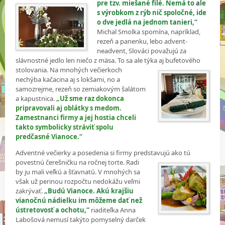
pre tzv. miešané filé. Nemá to
a
le
s výrobkom z rýb nič spoločné, ide
o dve jedlá na jednom tanieri,“
Michal Smolka spomína, napríklad,
rezeň a panenku, lebo advent-
neadvent, Slováci považujú za
slávnostné jedlo len niečo z mäsa. To sa ale týka aj bufetového
stolovania. Na mnohých
večierkoch
nechýba kačacina aj s lokšami, no a
samozrejme, rezeň so zemiakovým šalátom
a kapustnica.
„Už sme raz dokonca
pripravovali aj oblátky s medom.
Zamestnanci firmy a jej hostia chceli
takto symbolicky stráviť spolu
predčasné Vianoce.“
Adventné večierky a posedenia si firmy predstavujú ako tú
povestnú
čerešničku na ročnej torte. Radi
by ju mali veľkú a šťavnatú. V mnohých sa
však už perinou rozpočtu nedokážu veľmi
zakrývať.
„Budú Vianoce. Akú krajšiu
vianočnú nádielku im môžeme dať než
ústretovosť a ochotu,“
riaditeľka Anna
Labošová nemusí takýto pomyselný darček