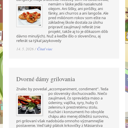
nemám v láske jedlá nasiaknuté
olejom. Ani šišky, ani pirôžky, ani
fánky, ani churros a ani langoše. Ale
pred miliónom rokov som ešte na
základnej škole dostala za úlohu
pripraviť zaujímavý referát (nie
projekt, takže aj to je dôkazom dôb
dávno minulých). Nuž a keďže išlo o slovenčinu, aj
referát sa týkal jazykovedy
14. 5. 2026 /
Čítať viac
Dvorné dámy grilovania
Znalec by povedal „accompaniment, condiment“. Teda
po slovensky dochucovadlo. Niečo
zaujímavé, čo sprevádza mäso a
údeniny, vajíčka, syry, huby či
zeleninu k prestretému stolu.
Kuchári i konzumenti ho obvykle
chápu ako menej dôležitú surovinu,
pri grilovaní však nadobúda omnoho významnejšie
postavenie. Veď taký plátok krkovičky z Mäsiarstva