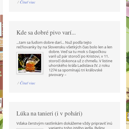
/
Čítať viac
Kde sa dobré pivo varí...
...tam sa ľuďom dobre darí… Nuž podľa tejto
rečňovanky by na Slovensku všetkých čias bolo len a
len
dobre. Veď sa tu mok s čiapočkou
varil už pár storočí po Kristovi, v 11.
storočí dokonca už z chmeľu. V listine
uhorského kráľa Ladislava IV. z roku
1274 sa spomínajú tri kráľovské
pivovary –
/
Čítať viac
Lúka na tanieri (i v pohári)
Vďaka čerstvým rastlinkám dokážeme vždy pripraviť inú
variantu toho istého jedla. Byliny