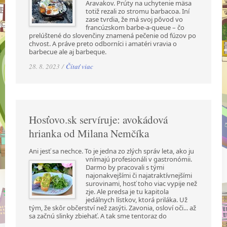
Aravakov. Prúty na uchytenie mäsa
totiž rezali zo stromu barbacoa. Iní
zase tvrdia, že má svoj pôvod vo
francúzskom barbe-a-queue – čo
prelúštené do slovenčiny znamená pečenie od fúzov po
chvost. A práve preto odborníci i amatéri vravia o
barbecue ale aj barbeque.
28. 8. 2023 /
Čítať viac
Hosťovo.sk servíruje: avokádová
hrianka od Milana Nemčíka
Ani jesť sa nechce. To je jedna zo zlých správ leta, ako ju
vnímajú profesionáli v gastronómii.
Darmo by pracovali s tými
najonakvejšími či najatraktívnejšími
surovinami, hosť toho viac vypije než
zje. Ale predsa je tu kapitola
jedálnych lístkov, ktorá priláka. Už
tým, že skôr občerství než zasýti. Zavonia, osloví oči... až
sa začnú slinky zbiehať. A tak sme tentoraz do