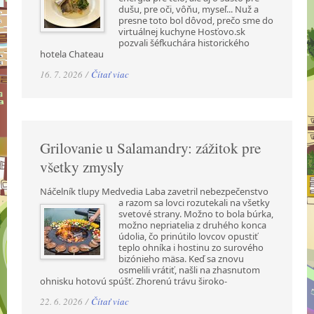
dušu, pre oči, vôňu, myseľ... Nuž a
presne toto bol dôvod, prečo sme do
virtuálnej kuchyne Hosťovo.sk
pozvali šéfkuchára historického
hotela Chateau
16. 7. 2026 /
Čítať viac
Grilovanie u Salamandry: zážitok pre
všetky zmysly
Náčelník tlupy Medvedia Laba zavetril nebezpečenstvo
a razom sa lovci rozutekali na všetky
svetové strany. Možno to bola búrka,
možno nepriatelia z druhého konca
údolia, čo prinútilo lovcov opustiť
teplo ohníka i hostinu zo surového
bizónieho mäsa. Keď sa znovu
osmelili vrátiť, našli na zhasnutom
ohnisku hotovú spúšť. Zhorenú trávu široko-
22. 6. 2026 /
Čítať viac