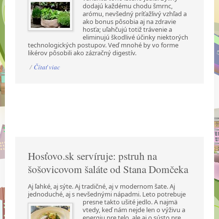
dodajú každému chodu šmrnc,
arómu, nevšedný príťažlivý vzhľad a
ako bonus pôsobia aj na zdravie
hosťa; uľahčujú totiž trávenie a
eliminujú škodlivé účinky niektorých
technologických postupov. Veď mnohé by vo forme
likérov pôsobili ako zázračný digestív.
/
Čítať viac
Hosťovo.sk servíruje: pstruh na
šošovicovom šaláte od Stana Domčeka
Aj ľahké, aj sýte. Aj tradičné, aj v modernom šate. Aj
jednoduché, aj s nevšednými nápadmi.
Leto potrebuje
presne takto ušité jedlo. A najmä
vtedy, keď nám nejde len o výživu a
energiu pre telo, ale aj o sústo pre