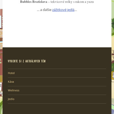
Bubbles Bratislava
– tekvicové rolky s rakom a yuzu
… a ďalšie
zážitkové jedlá
…
VYBERTE SI Z AKTUÁLNYCH TÉM
Hotel
Káva
Wellness
Jedlo