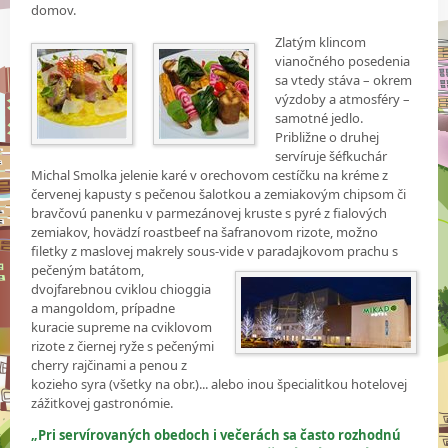
domov.
Zlatým klincom
vianočného posedenia
sa vtedy stáva – okrem
výzdoby a atmosféry –
samotné jedlo.
Približne o druhej
servíruje šéfkuchár
Michal Smolka jelenie karé v orechovom cestíčku na kréme z
červenej kapusty s pečenou šalotkou a zemiakovým chipsom či
bravčovú panenku v parmezánovej kruste s pyré z fialových
zemiakov, hovädzí roastbeef na šafranovom rizote, možno
filetky z maslovej makrely sous-vide v
paradajkovom prachu s
pečeným batátom,
dvojfarebnou cviklou chioggia
a mangoldom, prípadne
kuracie supreme na cviklovom
rizote z čiernej ryže s pečenými
cherry rajčinami a penou z
kozieho syra (všetky na obr.)... alebo inou špecialitkou hotelovej
zážitkovej gastronómie.
„Pri servírovaných obedoch i večerách sa často rozhodnú