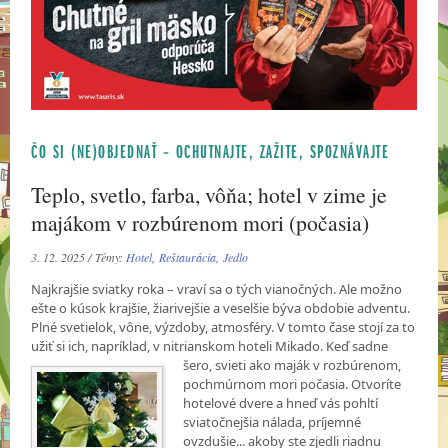
ČO SI (NE)OBJEDNAŤ – OCHUTNAJTE, ZAŽITE, SPOZNÁVAJTE
Teplo, svetlo, farba, vôňa; hotel v zime je
majákom v rozbúrenom mori (počasia)
3. 12. 2025 / Témy:
Hotel
,
Reštaurácia
,
Jedlo
Najkrajšie sviatky roka – vraví sa o tých vianočných. Ale možno
ešte o kúsok krajšie, žiarivejšie a veselšie býva obdobie adventu.
Plné svetielok, vône, výzdoby, atmosféry. V tomto čase stojí za to
užiť si ich, napríklad, v nitrianskom hoteli Mikado. Keď sadne
šero, svieti ako maják v
rozbúrenom,
pochmúrnom mori počasia. Otvoríte
hotelové dvere a hneď vás pohltí
sviatočnejšia nálada, príjemné
ovzdušie... akoby ste zjedli riadnu