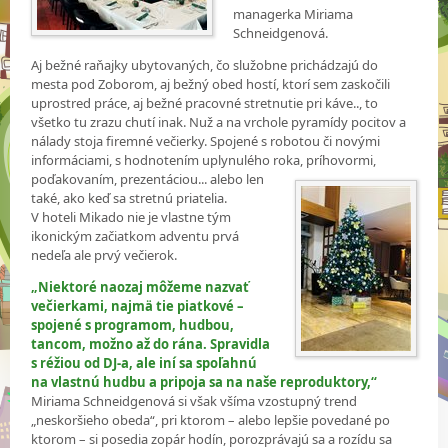
managerka Miriama
Schneidgenová.
Aj bežné raňajky ubytovaných, čo služobne prichádzajú do
mesta pod Zoborom, aj bežný obed hostí, ktorí sem zaskočili
uprostred práce, aj bežné pracovné stretnutie pri káve.., to
všetko tu zrazu chutí inak. Nuž a na vrchole pyramídy pocitov a
nálady stoja firemné večierky. Spojené s robotou či novými
informáciami, s hodnotením uplynulého roka, príhovormi,
poďakovaním,
prezentáciou... alebo len
také, ako keď sa stretnú priatelia.
V hoteli Mikado nie je vlastne tým
ikonickým začiatkom adventu prvá
nedeľa ale prvý večierok.
„Niektoré naozaj môžeme nazvať
večierkami, najmä tie piatkové –
spojené s programom, hudbou,
tancom, možno až do rána. Spravidla
s réžiou od DJ-a, ale iní sa spoľahnú
na vlastnú hudbu a pripoja sa na naše reproduktory,“
Miriama Schneidgenová si však všíma vzostupný trend
„neskoršieho obeda“, pri ktorom – alebo lepšie povedané po
ktorom – si posedia zopár hodín, porozprávajú sa a rozídu sa