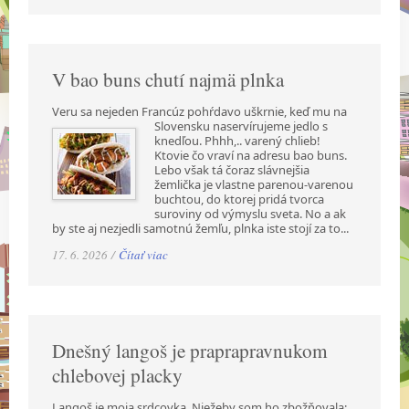
V bao buns chutí najmä plnka
Veru sa nejeden Francúz pohŕdavo uškrnie, keď mu na
Slovensku naservírujeme jedlo s
knedľou. Phhh,.. varený chlieb!
Ktovie čo vraví na adresu bao buns.
Lebo však tá čoraz slávnejšia
žemlička je vlastne parenou-varenou
buchtou, do ktorej pridá tvorca
suroviny od výmyslu sveta. No a ak
by ste aj nezjedli samotnú žemľu, plnka iste stojí za to...
17. 6. 2026 /
Čítať viac
Dnešný langoš je praprapravnukom
chlebovej placky
Langoš je moja srdcovka. Niežeby som ho zbožňovala;