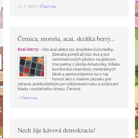
31. 7. 2023 /
Čítať viac
Černica, moruša, acai, skrátka berry...
Acai-berry
– čiže acai alebo tzv. brazílske čučoriedky.
Zberača poteší až tisíc dva a pol
centimetrových plodov na jednom
trse palmy z okolia Amazonky. Vďaka
kombinácii vitamínov, minerálnych
látok a aantioxidantov sa o nej
hovorí ako o malom zázraku pre
zdravie, predovšetkým pri odbúravaní tuku a znižovaní
hladu i oxidačného stresu. Čerstvé
/
Čítať viac
Nech žije kávová demokracia!