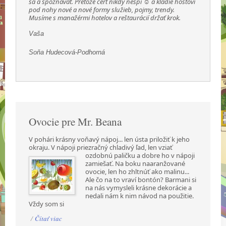
sa a spoznávať. Pretože čert nikdy nespí ☺ a kladie hosťovi
pod nohy nové a nové formy služieb, pojmy, trendy.
Musíme s manažérmi hotelov a reštaurácií držať krok.
Vaša
Soňa Hudecová-Podhorná
Ovocie pre Mr. Beana
V pohári krásny voňavý nápoj... len ústa priložiť k jeho
okraju. V nápoji priezračný chladivý ľad,
len vziať
ozdobnú paličku a dobre ho v nápoji
zamiešať. Na boku naaranžované
ovocie, len ho zhltnúť ako malinu...
Ale čo na to vraví bontón? Barmani si
na nás vymysleli krásne dekorácie a
nedali nám k nim návod na použitie.
Vždy som si
/
Čítať viac