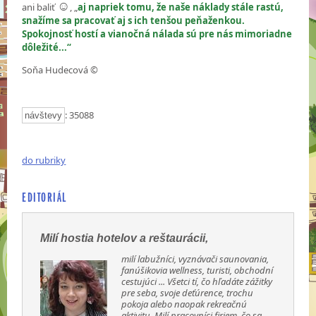
☺
ani baliť
, „
aj napriek tomu, že naše náklady stále rastú,
snažíme sa pracovať aj s ich tenšou peňaženkou.
Spokojnosť hostí a vianočná nálada sú pre nás mimoriadne
dôležité...“
Soňa Hudecová ©
: 35088
návštevy
do rubriky
EDITORIÁL
Milí hostia hotelov a reštaurácii,
milí labužníci, vyznávači saunovania,
fanúšikovia wellness, turisti, obchodní
cestujúci ... Všetci tí, čo hľadáte zážitky
pre seba, svoje deťúrence, trochu
pokoja alebo naopak rekreačnú
aktivitu. Milí pracovníci firiem, čo sa