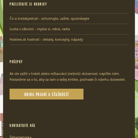
PRELISTUJTE SI RUBRIKY
Čo si (ne)objednať – ochutnajte, zažite, spoznávajte
Ľudia v zákulisí – myslia si, robia, radia
Hosťovo.sk hodnotí – detaily, koncepty, nápady
POŠEPKY
Ak ste zažili v hoteli alebo reštaurácii (ne)milú skúsenosť, napíšte nám.
Postaráme sa o to, aby sa tam o vašej kritike, pochvale či návrhu dozvedeli.
KNIHA PRIANÍ A SŤAŽNOSTÍ
KONTAKTUJTE NÁS
Šéfredaktorka