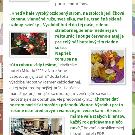
porciu endorfínov.
„Hneď v hale vysoký ozdobený strom, na stoloch jedličková
ikebana, vianočné ruže, svetielka, mašle, tradičné sklené
ozdoby, sviečky... Vyzdobiť hotel do tej našej
zeleno-
striebornej, zeleno-medenej a v
reštaurácii Rouge červeno-zlatej je
pre celý náš hotelový tím riadne
sústo.
Napriek
tomu sa na
túto robotu vždy tešíme,“
riaditeľke
hotela Mikado**** v Nitre Anne
Labošovej i jej „staffu“ dodá totiž
výzdoba radostný rozmer každodennej,
aj tej najstereotypnejšej práci. Ľahšie sa
manažuje, príjemnejšie sa upratuje, invenčnejšie sa varí a
radostnejšie sa obsluhuje. Ale predovšetkým..:
“Chceme dať
hosťom pocítiť atmosféru príchodu Vianoc. Výzdobu preto
riešime ešte pred prvými vianočnými večierkami. A keďže
máme
veľa stálych klientov,
každý rok pridávame niečo
nové,“
hovorí o proklientskej
filozofii hotela F&B