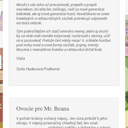
Mnohí z vás toho už precestovali, prejedli a prepili
neúrekom. Iní ešte len začínajú, rodí sa nové generácia
bábätiek, ale aj nová generácia hostí. Nováčikovia vo svete
hotelových a reštauračných služieb potrebujú odpovede
na tisíce otázok.
Tým pokročilejším ich stačí omnoho menej. Jedni aj druhí
by sa však mali nestále inšpirovať, rozširovať s obzory, učiť
sa a spoznávať. Pretože čert nikdy nespí ☺ a kladie hosťovi
pod nohy nové a nové formy služieb, pojmy, trendy.
Musíme s manažérmi hotelov a reštaurácií držať krok.
Vaša
Soňa Hudecová-Podhorná
Ovocie pre Mr. Beana
V pohári krásny voňavý nápoj... len ústa priložiť k jeho
okraju. V nápoji priezračný chladivý ľad,
len vziať
ozdobnú paličku a dobre ho v nápoji