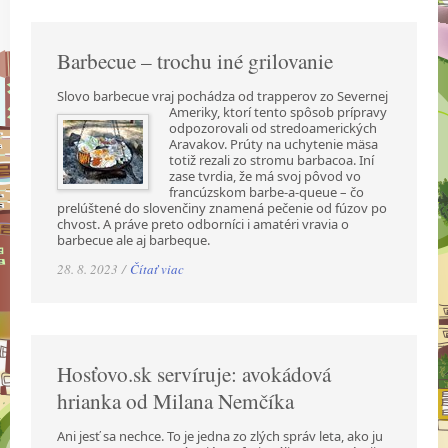
Barbecue – trochu iné grilovanie
Slovo barbecue vraj pochádza od trapperov zo Severnej
Ameriky, ktorí tento spôsob prípravy
odpozorovali od stredoamerických
Aravakov. Prúty na uchytenie mäsa
totiž rezali zo stromu barbacoa. Iní
zase tvrdia, že má svoj pôvod vo
francúzskom barbe-a-queue – čo
prelúštené do slovenčiny znamená pečenie od fúzov po
chvost. A práve preto odborníci i amatéri vravia o
barbecue ale aj barbeque.
28. 8. 2023 /
Čítať viac
Hosťovo.sk servíruje: avokádová
hrianka od Milana Nemčíka
Ani jesť sa nechce. To je jedna zo zlých správ leta, ako ju