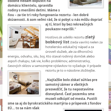
osobne nedám dopustiť na
domácu klientelu, spravidla
rodiny s menšími deťmi. Máme s
ňou – za tie tri roky fungovania rezortu - len dobré
skúsenosti. A som veľmi rád, že si pobyt u nás môžu dopriať
aj tí, ktorí by bez rekreačných
poukazov neprišli.“
zlatý
Hosťovo.sk udelilo rezortu
bobkový list
(teda vavrín) nielen za
hoteliersko-edukačný nápad a za
úroveň služieb, ale za dlhoročnú
energiu, odvahu, silu, boj. Kto staval rodinný domček alebo
aspoň chalupu, tak vie, koľko problémov, administratívy,
časových sklzov a samozrejme výdavkov to vyžaduje. V prípade
rezortu je to x-násobne zložitejšie.
„Najťažšie bolo získať súhlas pre
samotný zámer a všetkých
presvedčiť, že tu nepostavíme
disneyland. Časť pozemku sme
museli odkúpiť od mesta. Pustili
sme sa aj do byrokratického martýria o príspevok z fondov
EÚ... to sa nám
však