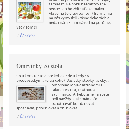
zamiešať. Na boku naaranžované
ovocie, len ho zhltnúť ako malinu...
Ale čo na to vraví bontón? Barmani si
na nás vymysleli krásne dekorácie a
nedali nám k nim návod na použitie.
Vždy som si
/
Čítať viac
Omrvinky zo stola
Čo a komu? Kto a pre koho? Kde a kedy? A
predovšetkým ako a z čoho? Desiatky, stovky,
tisícky…
omrviniek robia gastronómiu
takou pestrou, chutnou a
zaujímavou. Aj keby sme na svete
boli navždy, stále máme čo
ochutnávať, kombinovať,
spoznávať, pripravovať a objavovať…
/
Čítať viac