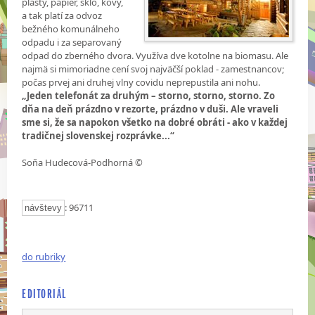
plasty, papier, sklo, kovy,
a tak platí za odvoz
bežného komunálneho
odpadu i za separovaný
odpad do zberného dvora. Využíva dve kotolne na biomasu. Ale
najmä si mimoriadne cení svoj najväčší poklad - zamestnancov;
počas prvej ani druhej vlny covidu neprepustila ani nohu.
„Jeden telefonát za druhým – storno, storno, storno. Zo
dňa na deň prázdno v rezorte, prázdno v duši. Ale vraveli
sme si, že sa napokon všetko na dobré obráti - ako v každej
tradičnej slovenskej rozprávke...“
Soňa Hudecová-Podhorná ©
: 96711
návštevy
do rubriky
EDITORIÁL