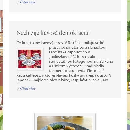
/
Čítať viac
Nech žije kávová demokracia!
Čo kraj, to iný kávový mrav. V Rakúsku milujú veľké
pressá so smotanou a šľahačkou,
rancúzske cappuccino v
„polievkovej“ šálke sa stalo
samostatnou kategóriou, na Balkáne
a Blízkom Východe ju radi sladia
takmer do sirupovita. Fíni milujú
kávu kaffeost, v ktorej plávajú kúsky syra leipäjuusto, V
Japonsku nájdeme pivo v káve, resp. kávu v pive.., No
/
Čítať viac