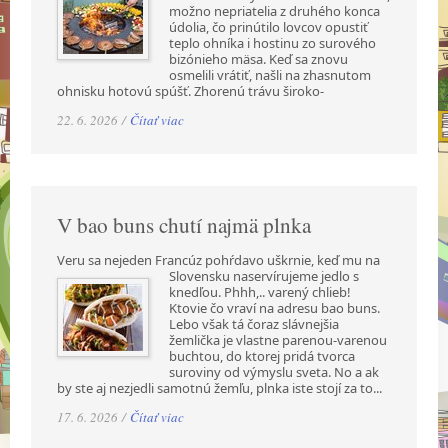
možno nepriatelia z druhého konca
údolia, čo prinútilo lovcov opustiť
teplo ohníka i hostinu zo surového
bizónieho mäsa. Keď sa znovu
osmelili vrátiť, našli na zhasnutom
ohnisku hotovú spúšť. Zhorenú trávu široko-
22. 6. 2026 /
Čítať viac
V bao buns chutí najmä plnka
Veru sa nejeden Francúz pohŕdavo uškrnie, keď mu na
Slovensku naservírujeme jedlo s
knedľou. Phhh,.. varený chlieb!
Ktovie čo vraví na adresu bao buns.
Lebo však tá čoraz slávnejšia
žemlička je vlastne parenou-varenou
buchtou, do ktorej pridá tvorca
suroviny od výmyslu sveta. No a ak
by ste aj nezjedli samotnú žemľu, plnka iste stojí za to...
17. 6. 2026 /
Čítať viac