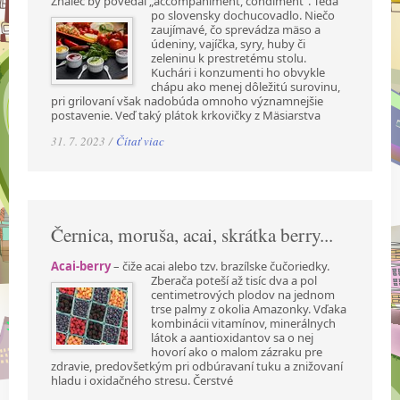
Znalec by povedal „accompaniment, condiment“. Teda
po slovensky dochucovadlo. Niečo
zaujímavé, čo sprevádza mäso a
údeniny, vajíčka, syry, huby či
zeleninu k prestretému stolu.
Kuchári i konzumenti ho obvykle
chápu ako menej dôležitú surovinu,
pri grilovaní však nadobúda omnoho významnejšie
postavenie. Veď taký plátok krkovičky z Mäsiarstva
31. 7. 2023 /
Čítať viac
Černica, moruša, acai, skrátka berry...
Acai-berry
– čiže acai alebo tzv. brazílske čučoriedky.
Zberača poteší až tisíc dva a pol
centimetrových plodov na jednom
trse palmy z okolia Amazonky. Vďaka
kombinácii vitamínov, minerálnych
látok a aantioxidantov sa o nej
hovorí ako o malom zázraku pre
zdravie, predovšetkým pri odbúravaní tuku a znižovaní
hladu i oxidačného stresu. Čerstvé