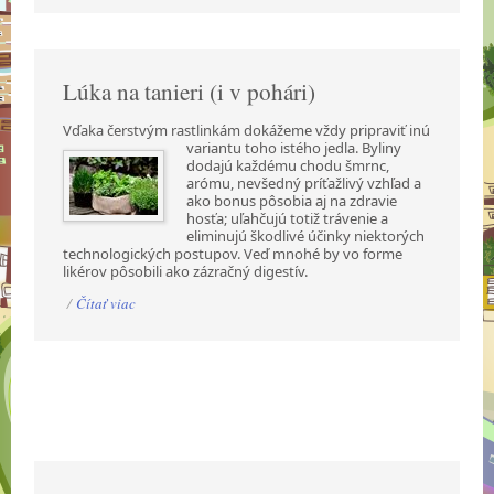
Lúka na tanieri (i v pohári)
Vďaka čerstvým rastlinkám dokážeme vždy pripraviť inú
variantu toho istého jedla. Byliny
dodajú každému chodu šmrnc,
arómu, nevšedný príťažlivý vzhľad a
ako bonus pôsobia aj na zdravie
hosťa; uľahčujú totiž trávenie a
eliminujú škodlivé účinky niektorých
technologických postupov. Veď mnohé by vo forme
likérov pôsobili ako zázračný digestív.
/
Čítať viac