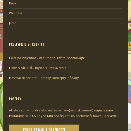
Káva
Wellness
Jedlo
PRELISTUJTE SI RUBRIKY
Čo si (ne)objednať – ochutnajte, zažite, spoznávajte
Ľudia v zákulisí – myslia si, robia, radia
Hosťovo.sk hodnotí – detaily, koncepty, nápady
POŠEPKY
Ak ste zažili v hoteli alebo reštaurácii (ne)milú skúsenosť, napíšte nám.
Postaráme sa o to, aby sa tam o vašej kritike, pochvale či návrhu dozvedeli.
KNIHA PRIANÍ A SŤAŽNOSTÍ