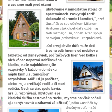
zrazu sme mali pred očami
ubytovanie v
samostatne stojacich
apartmánoch. Poskytujú totiž
dokonalé súkromie i komfort,“
Jozef
Gustiňák so spoločníkom Milanom
Hnilicom však chceli dať službám aj
tretí rozmer, dušu, príbeh. A ten spojili
so svojou „srdcovkou“ – rozprávkami.
„Od prvej chvíle dúfam, že deti
trochu odtrhneme od mobilov a
tabletov, od disneyoviek, počítačových hier. Veď koľko z
nich
vôbec nepozná Dobšinského
klasiku, naše najobľúbenejšie
rozprávky. V každom domčeku
nájdu knihu s „tamojšou“
rozprávkou. Môžu si ju prečítať,
alebo im ju prečítajú rodičia či starí
rodičia. Nech sa viac spolu bavia,
hrajú, rozprávajú. Ubytovanie je
klasická služba cestovného ruchu, my sme ho však poňali
aj ako výchovnú a zábavnú záležitosť,“
Jožko Gustiňák by
dnešným
deťom rád