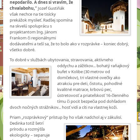
nepodarilo. A dnes si vravím, že
chvalabohu,“
Jozef Gustiňák
však nechce na tie tisícky
prekážok myslieť. Radšej spomína
na skvelú spoluprácu s
projektantom Ing. Jánom
Frankom či regionálnymi
dodávateľmi a teší sa, že to bolo ako v rozprávke – koniec dobrý,
všetko dobré.
To dobré v službách ubytovania, stravovania, aktívneho
oddychu a zážitkov... bohatý raňajkový
bufet v Kolibe (30 metrov od
domčekov), tri vlastné ovečky ako
atrakciu pre deti, čistotu, pohodlné
kvalitné matrace, krbovú pec,
ústretovosť a priateľskosť 16-členného
tímu či pocit bezpečia pod dohľadom
dvoch nočných strážnikov... hosť vidí a cíti na vlastnej koži.
Priam „rozprávkový“ prístup by ho však nadchol aj v zákulisí.
Dedinka totiž šetrí
prírodu a rozmýšľa
ekologicky – separuje