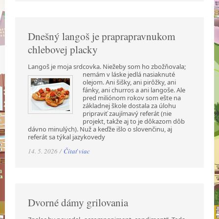
Dnešný langoš je praprapravnukom
chlebovej placky
Langoš je moja srdcovka. Niežeby som ho zbožňovala;
nemám v láske jedlá nasiaknuté
olejom. Ani šišky, ani pirôžky, ani
fánky, ani churros a ani langoše. Ale
pred miliónom rokov som ešte na
základnej škole dostala za úlohu
pripraviť zaujímavý referát (nie
projekt, takže aj to je dôkazom dôb
dávno minulých). Nuž a keďže išlo o slovenčinu, aj
referát sa týkal jazykovedy
14. 5. 2026 /
Čítať viac
Dvorné dámy grilovania