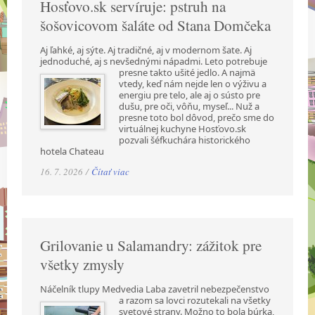
Hosťovo.sk servíruje: pstruh na
šošovicovom šaláte od Stana Domčeka
Aj ľahké, aj sýte. Aj tradičné, aj v modernom šate. Aj
jednoduché, aj s nevšednými nápadmi.
Leto potrebuje
presne takto ušité jedlo. A najmä
vtedy, keď nám nejde len o výživu a
energiu pre telo, ale aj o sústo pre
dušu, pre oči, vôňu, myseľ... Nuž a
presne toto bol dôvod, prečo sme do
virtuálnej kuchyne Hosťovo.sk
pozvali šéfkuchára historického
hotela Chateau
16. 7. 2026 /
Čítať viac
Grilovanie u Salamandry: zážitok pre
všetky zmysly
Náčelník tlupy Medvedia Laba zavetril nebezpečenstvo
a razom sa lovci rozutekali na všetky
svetové strany. Možno to bola búrka,