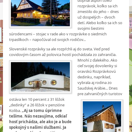
doprial aspoň toľko
rozprávok, koľko sa ich
zmestilo do jeho – dnes
už dospelých – dvoch
detí. Alebo koľko sa ich so
svojimi šiestimi
súrodencami – stojac v rade ako v rozprávke o siedmich
trpaslíkoch – napočúval od svojich rodičov...
Slovenské rozprávky sa ale rozpŕchli aj do sveta. Veď pred
covidovým časom až polovica hostí pochádzala
zo zahraničia.
Mnohí z ďalekého. Ako
cieľ svojej dovolenky si
oravskú Rozprávkovú
dedinku, napríklad,
vybrala aj rodina zo
Saudskej Arábie... Dnes
pre zahraničných turistov
ostáva len 10 percent z 31
lôžok
„dedinky“ a 26 lôžok v penzióne
Koliba.
„Aj sa tomu úprimne
tešíme. Nás nezaujíma, odkiaľ
hosť prichádza, ale ako je a bude
spokojný s našimi službami. Ja