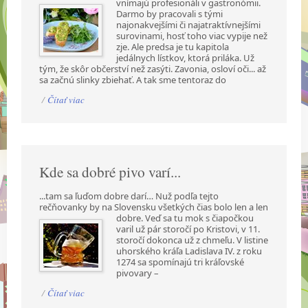
vnímajú profesionáli v gastronómii.
Darmo by pracovali s tými
najonakvejšími či najatraktívnejšími
surovinami, hosť toho viac vypije než
zje. Ale predsa je tu kapitola
jedálnych lístkov, ktorá priláka. Už
tým, že skôr občerství než zasýti. Zavonia, osloví oči... až
sa začnú slinky zbiehať. A tak sme tentoraz do
/
Čítať viac
Kde sa dobré pivo varí...
...tam sa ľuďom dobre darí… Nuž podľa tejto
rečňovanky by na Slovensku všetkých čias bolo len a
len
dobre. Veď sa tu mok s čiapočkou
varil už pár storočí po Kristovi, v 11.
storočí dokonca už z chmeľu. V listine
uhorského kráľa Ladislava IV. z roku
1274 sa spomínajú tri kráľovské
pivovary –
/
Čítať viac