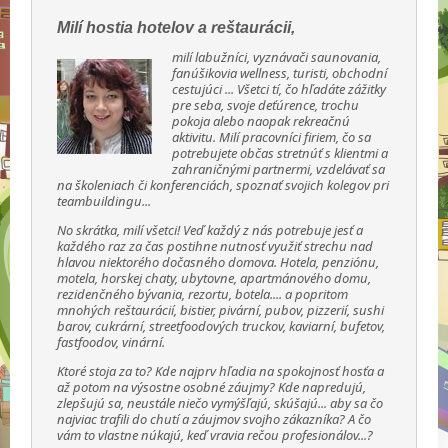
Milí hostia hotelov a reštaurácii,
milí labužníci, vyznávači saunovania,
fanúšikovia wellness, turisti, obchodní
cestujúci ... Všetci tí, čo hľadáte zážitky
pre seba, svoje deťúrence, trochu
pokoja alebo naopak rekreačnú
aktivitu. Milí pracovníci firiem, čo sa
potrebujete občas stretnúť s klientmi a
zahraničnými partnermi, vzdelávať sa
na školeniach či konferenciách, spoznať svojich kolegov pri
teambuildingu...
No skrátka, milí všetci! Veď každý z nás potrebuje jesť a
každého raz za čas postihne nutnosť využiť strechu nad
hlavou niektorého dočasného domova. Hotela, penziónu,
motela, horskej chaty, ubytovne, apartmánového domu,
rezidenčného bývania, rezortu, botela.... a popritom
mnohých reštaurácií, bistier, pivární, pubov, pizzerií, sushi
barov, cukrární, streetfoodových truckov, kaviarní, bufetov,
fastfoodov, vinární.
Ktoré stoja za to? Kde najprv hľadia na spokojnosť hosťa a
až potom na výsostne osobné záujmy? Kde napredujú,
zlepšujú sa, neustále niečo vymýšľajú, skúšajú... aby sa čo
najviac trafili do chutí a záujmov svojho zákazníka? A čo
vám to vlastne núkajú, keď vravia rečou profesionálov...?