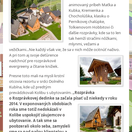
animovaný príbeh Maťka a
Kubka, Kremienka a
Chocholúšika, klasiku o
Perníkovej chalúpke,
Tolkienovom Hobbitovi či
ďalšie rozprávky, kde sa to len
tak hemží stračími nôžkami,
mlynmi, vežami a
vežičkami...Nie každý však vie, že sa v nich môže ocitnúť naživo.
A pri tom aj
svoje deťúrence
nadchnúť pre rozprávkové
evergreeny a čítanie knižiek.
Presne toto mali na mysli krstní
otcovia rezortu v srdci Dolného
Kubína, kde už predtým
prevádzkovali Kolibu s ubytovaním.
„Rozprávka
o Rozprávkovej dedinke sa začala písať už
niekedy v roku
2014. V exponovaných obdobiach
roka sme totiž nedokázali v
Kolibe uspokojiť záujemcov o
ubytovanie. A tak sme sa
poobzerali okolo seba, zamysleli
sme sa nad našou klientelou a