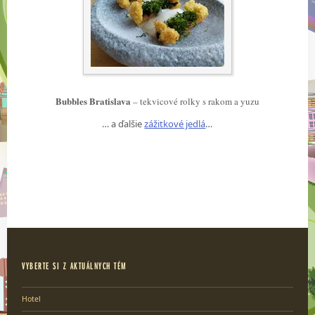
Bubbles Bratislava
– tekvicové rolky s rakom a yuzu
… a ďalšie
zážitkové jedlá
…
VYBERTE SI Z AKTUÁLNYCH TÉM
Hotel