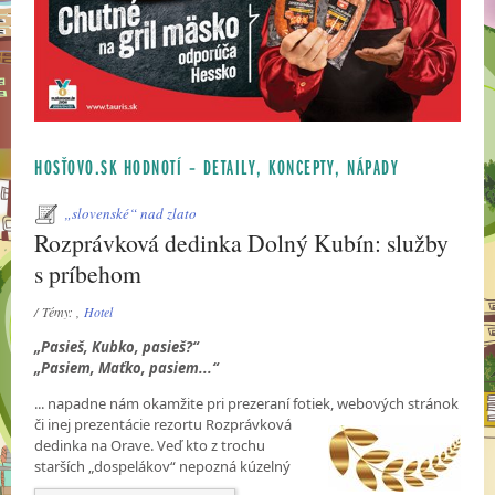
HOSŤOVO.SK HODNOTÍ – DETAILY, KONCEPTY, NÁPADY
„slovenské“ nad zlato
Rozprávková dedinka Dolný Kubín: služby
s príbehom
/ Témy: ,
Hotel
„Pasieš, Kubko, pasieš?“
„Pasiem, Maťko, pasiem...“
... napadne nám okamžite pri prezeraní fotiek, webových stránok
či inej prezentácie rezortu
Rozprávková
dedinka na Orave. Veď kto z trochu
starších „dospelákov“ nepozná
kúzelný