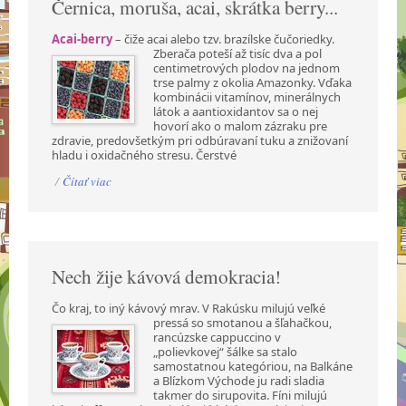
Černica, moruša, acai, skrátka berry...
Acai-berry
– čiže acai alebo tzv. brazílske čučoriedky.
Zberača poteší až tisíc dva a pol
centimetrových plodov na jednom
trse palmy z okolia Amazonky. Vďaka
kombinácii vitamínov, minerálnych
látok a aantioxidantov sa o nej
hovorí ako o malom zázraku pre
zdravie, predovšetkým pri odbúravaní tuku a znižovaní
hladu i oxidačného stresu. Čerstvé
/
Čítať viac
Nech žije kávová demokracia!
Čo kraj, to iný kávový mrav. V Rakúsku milujú veľké
pressá so smotanou a šľahačkou,
rancúzske cappuccino v
„polievkovej“ šálke sa stalo
samostatnou kategóriou, na Balkáne
a Blízkom Východe ju radi sladia
takmer do sirupovita. Fíni milujú