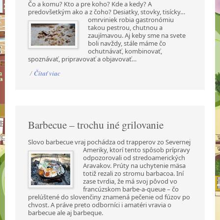
Čo a komu? Kto a pre koho? Kde a kedy? A
predovšetkým ako a z čoho? Desiatky, stovky,
tisícky…
omrviniek robia gastronómiu
takou pestrou, chutnou a
zaujímavou. Aj keby sme na svete
boli navždy, stále máme čo
ochutnávať, kombinovať,
spoznávať, pripravovať a objavovať…
/
Čítať viac
Barbecue – trochu iné grilovanie
Slovo barbecue vraj pochádza od trapperov zo Severnej
Ameriky, ktorí tento spôsob prípravy
odpozorovali od stredoamerických
Aravakov. Prúty na uchytenie mäsa
totiž rezali zo stromu barbacoa. Iní
zase tvrdia, že má svoj pôvod vo
francúzskom barbe-a-queue – čo
prelúštené do slovenčiny znamená pečenie od fúzov po
chvost. A práve preto odborníci i amatéri vravia o
barbecue ale aj barbeque.