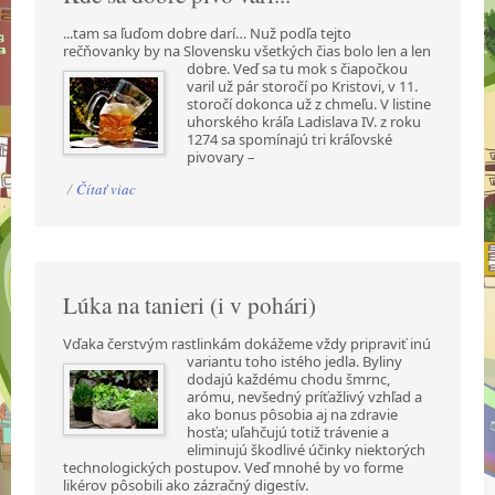
...tam sa ľuďom dobre darí… Nuž podľa tejto
rečňovanky by na Slovensku všetkých čias bolo len a
len
dobre. Veď sa tu mok s čiapočkou
varil už pár storočí po Kristovi, v 11.
storočí dokonca už z chmeľu. V listine
uhorského kráľa Ladislava IV. z roku
1274 sa spomínajú tri kráľovské
pivovary –
/
Čítať viac
Lúka na tanieri (i v pohári)
Vďaka čerstvým rastlinkám dokážeme vždy pripraviť inú
variantu toho istého jedla. Byliny
dodajú každému chodu šmrnc,
arómu, nevšedný príťažlivý vzhľad a
ako bonus pôsobia aj na zdravie
hosťa; uľahčujú totiž trávenie a
eliminujú škodlivé účinky niektorých
technologických postupov. Veď mnohé by vo forme
likérov pôsobili ako zázračný digestív.