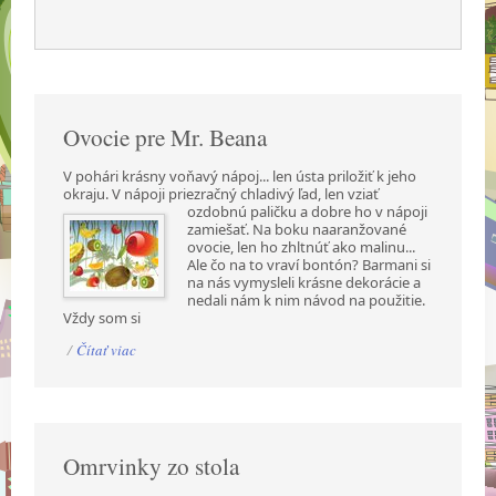
Ovocie pre Mr. Beana
V pohári krásny voňavý nápoj... len ústa priložiť k jeho
okraju. V nápoji priezračný chladivý ľad,
len vziať
ozdobnú paličku a dobre ho v nápoji
zamiešať. Na boku naaranžované
ovocie, len ho zhltnúť ako malinu...
Ale čo na to vraví bontón? Barmani si
na nás vymysleli krásne dekorácie a
nedali nám k nim návod na použitie.
Vždy som si
/
Čítať viac
Omrvinky zo stola