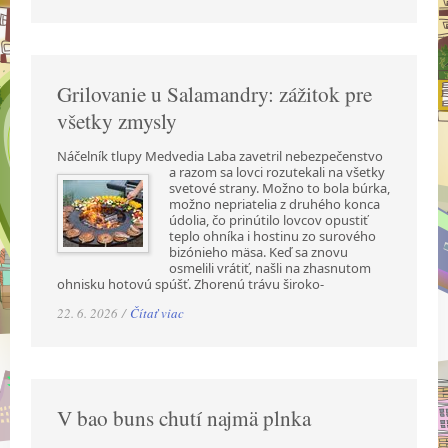
Grilovanie u Salamandry: zážitok pre
všetky zmysly
Náčelník tlupy Medvedia Laba zavetril nebezpečenstvo
a razom sa lovci rozutekali na všetky
svetové strany. Možno to bola búrka,
možno nepriatelia z druhého konca
údolia, čo prinútilo lovcov opustiť
teplo ohníka i hostinu zo surového
bizónieho mäsa. Keď sa znovu
osmelili vrátiť, našli na zhasnutom
ohnisku hotovú spúšť. Zhorenú trávu široko-
22. 6. 2026 /
Čítať viac
V bao buns chutí najmä plnka