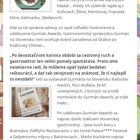
hľadať... Vtedy ich výletník nájde aj v
Košiciach, Žiline, Nemšovej, Poprade,
Nitre, Kežmarku, Gbeľanoch,
Kde sú tie správne adresy, to opäť odhalilo hodnotenie a
udeľovanie Gurmán Awards. Gastronomický sprievodca Gurmán
na Slovensku nimi oceňuje dobré zariadenia od Skalice po
Kráľovský Chlmec...
„Po devastačnom korona období sa cestovný ruch a
gastrosektor len veľmi pomaly spamätáva. Preto sme
nesmierne radi, že môžeme opäť vydať bedeker
reštaurácií, a dať tak verejnosti na známosť, že tí najlepší
to nevzdali!“
teší sa vydavateľ Gurmána na
Slovensku Radoslav
Nackin, hoci dodáva, že 65
uverejnených, z ktorých sa zrodili
nominácie do Gurmán Awards, je stále
málo...
Pri udeľovaní Gurmán Awards sa
najviac darilo stáliciam slovenskej
gastroscény – Iasai sushi baru v
Bratislave, Pálffyho Restaurantu v Art Hotel Palace**** Pezinok
a Gašperovmu mlynu v Batizovciach... Medzi kuchármi najviac