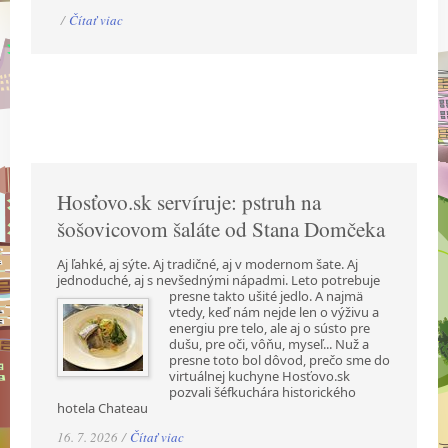
/
Čítať viac
Hosťovo.sk servíruje: pstruh na
šošovicovom šaláte od Stana Domčeka
Aj ľahké, aj sýte. Aj tradičné, aj v modernom šate. Aj
jednoduché, aj s nevšednými nápadmi.
Leto potrebuje
presne takto ušité jedlo. A najmä
vtedy, keď nám nejde len o výživu a
energiu pre telo, ale aj o sústo pre
dušu, pre oči, vôňu, myseľ... Nuž a
presne toto bol dôvod, prečo sme do
virtuálnej kuchyne Hosťovo.sk
pozvali šéfkuchára historického
hotela Chateau
16. 7. 2026 /
Čítať viac