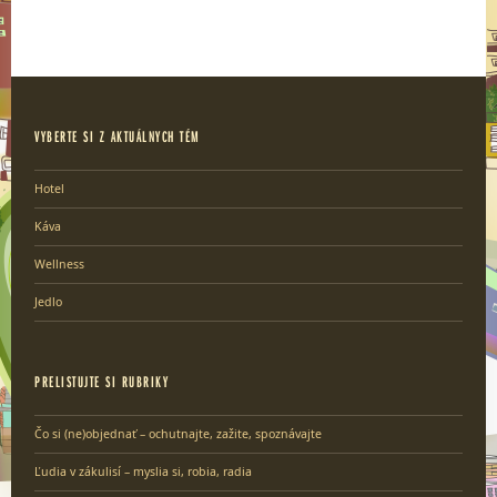
VYBERTE SI Z AKTUÁLNYCH TÉM
Hotel
Káva
Wellness
Jedlo
PRELISTUJTE SI RUBRIKY
Čo si (ne)objednať – ochutnajte, zažite, spoznávajte
Ľudia v zákulisí – myslia si, robia, radia