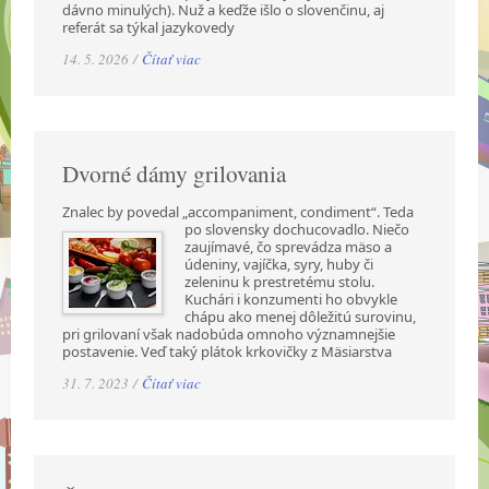
dávno minulých). Nuž a keďže išlo o slovenčinu, aj
referát sa týkal jazykovedy
14. 5. 2026 /
Čítať viac
Dvorné dámy grilovania
Znalec by povedal „accompaniment, condiment“. Teda
po slovensky dochucovadlo. Niečo
zaujímavé, čo sprevádza mäso a
údeniny, vajíčka, syry, huby či
zeleninu k prestretému stolu.
Kuchári i konzumenti ho obvykle
chápu ako menej dôležitú surovinu,
pri grilovaní však nadobúda omnoho významnejšie
postavenie. Veď taký plátok krkovičky z Mäsiarstva
31. 7. 2023 /
Čítať viac