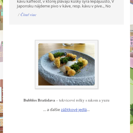
kávu kaffeost, v ktorej plávajú kúsky syra leipäjuusto, V
Japonsku nájdeme pivo v káve, resp. kávu v pive.., No
/
Čítať viac
Bubbles Bratislava
– tekvicové rolky s rakom a yuzu
… a ďalšie
zážitkové jedlá
…