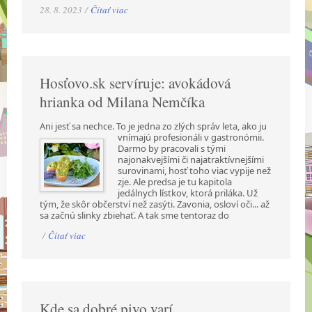
28. 8. 2023 /
Čítať viac
Hosťovo.sk servíruje: avokádová
hrianka od Milana Nemčíka
Ani jesť sa nechce. To je jedna zo zlých správ leta, ako ju
vnímajú profesionáli v gastronómii.
Darmo by pracovali s tými
najonakvejšími či najatraktívnejšími
surovinami, hosť toho viac vypije než
zje. Ale predsa je tu kapitola
jedálnych lístkov, ktorá priláka. Už
tým, že skôr občerství než zasýti. Zavonia, osloví oči... až
sa začnú slinky zbiehať. A tak sme tentoraz do
/
Čítať viac
Kde sa dobré pivo varí...