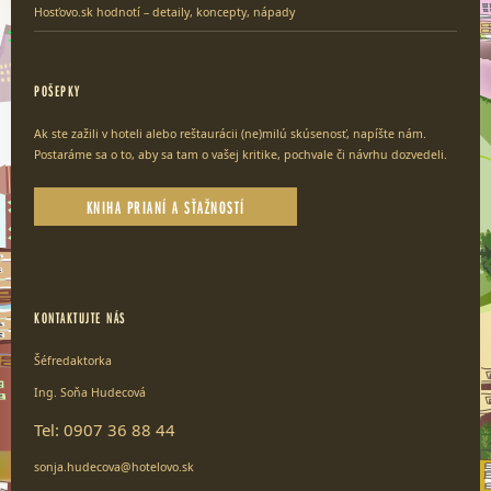
Hosťovo.sk hodnotí – detaily, koncepty, nápady
POŠEPKY
Ak ste zažili v hoteli alebo reštaurácii (ne)milú skúsenosť, napíšte nám.
Postaráme sa o to, aby sa tam o vašej kritike, pochvale či návrhu dozvedeli.
KNIHA PRIANÍ A SŤAŽNOSTÍ
KONTAKTUJTE NÁS
Šéfredaktorka
Ing. Soňa Hudecová
Tel: 0907 36 88 44
sonja.hudecova@hotelovo.sk