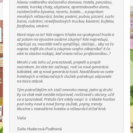
hlavou niektorého dočasného domova. Hotela, penziónu,
motela, horskej chaty, ubytovne, apartmánového domu,
rezidenčného bývania, rezortu, botela.... a popritom
mnohých reštaurácií, bistier, pivární, pubov, pizzerií, sushi
barov, cukrární, streetfoodových truckov, kaviarní, bufetov,
fastfoodov, vinární.
Ktoré stoja za to? Kde najprv hľadia na spokojnosť hosťa a
až potom na výsostne osobné záujmy? Kde napredujú,
zlepšujú sa, neustále niečo vymýšľajú, skúšajú... aby sa čo
najviac trafili do chutí a záujmov svojho zákazníka? A čo
vám to vlastne núkajú, keď vravia rečou profesionálov...?
Mnohí z vás toho už precestovali, prejedli a prepili
neúrekom. Iní ešte len začínajú, rodí sa nové generácia
bábätiek, ale aj nová generácia hostí. Nováčikovia vo svete
hotelových a reštauračných služieb potrebujú odpovede
na tisíce otázok.
Tým pokročilejším ich stačí omnoho menej. Jedni aj druhí
by sa však mali nestále inšpirovať, rozširovať s obzory, učiť
sa a spoznávať. Pretože čert nikdy nespí ☺ a kladie hosťovi
pod nohy nové a nové formy služieb, pojmy, trendy.
Musíme s manažérmi hotelov a reštaurácií držať krok.
Vaša
Soňa Hudecová-Podhorná