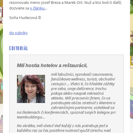
rezonovalo meno Jozef Breza a Marek Ort. Nuž a kto boli tí ďalší,
dozviete sa
v článku
...
Soňa Hudecová ©
do rubriky
EDITORIÁL
Milí hostia hotelov a reštaurácii,
milí labužníci, vyznávači saunovania,
fanúšikovia wellness, turisti, obchodní
cestujúci ... Všetci tí, čo hľadáte zážitky
pre seba, svoje deťúrence, trochu
pokoja alebo naopak rekreačnú
aktivitu. Milí pracovníci firiem, čo sa
potrebujete občas stretnúť s klientmi a
zahraničnými partnermi, vzdelávať sa
na školeniach či konferenciách, spoznať svojich kolegov pri
teambuildingu...
No skrátka, milí všetci! Veď každý z nás potrebuje jesť a
každého raz za čas postihne nutnosť využiť strechu nad