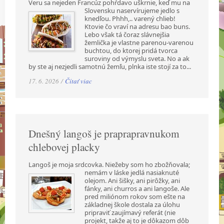
Veru sa nejeden Francúz pohŕdavo uškrnie, keď mu na
Slovensku naservírujeme jedlo s
knedľou. Phhh,.. varený chlieb!
Ktovie čo vraví na adresu bao buns.
Lebo však tá čoraz slávnejšia
žemlička je vlastne parenou-varenou
buchtou, do ktorej pridá tvorca
suroviny od výmyslu sveta. No a ak
by ste aj nezjedli samotnú žemľu, plnka iste stojí za to...
17. 6. 2026 /
Čítať viac
Dnešný langoš je praprapravnukom
chlebovej placky
Langoš je moja srdcovka. Niežeby som ho zbožňovala;
nemám v láske jedlá nasiaknuté
olejom. Ani šišky, ani pirôžky, ani
fánky, ani churros a ani langoše. Ale
pred miliónom rokov som ešte na
základnej škole dostala za úlohu
pripraviť zaujímavý referát (nie
projekt, takže aj to je dôkazom dôb