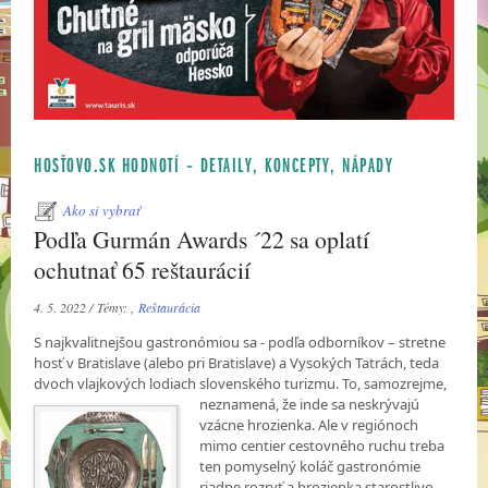
HOSŤOVO.SK HODNOTÍ – DETAILY, KONCEPTY, NÁPADY
Ako si vybrať
Podľa Gurmán Awards ´22 sa oplatí
ochutnať 65 reštaurácií
4. 5. 2022 / Témy: ,
Reštaurácia
S najkvalitnejšou gastronómiou sa - podľa odborníkov – stretne
hosť v Bratislave (alebo pri Bratislave) a Vysokých Tatrách, teda
dvoch vlajkových lodiach slovenského turizmu. To,
samozrejme,
neznamená, že inde sa neskrývajú
vzácne hrozienka. Ale v regiónoch
mimo centier cestovného ruchu treba
ten pomyselný koláč gastronómie
riadne rozryť a hrozienka starostlivo