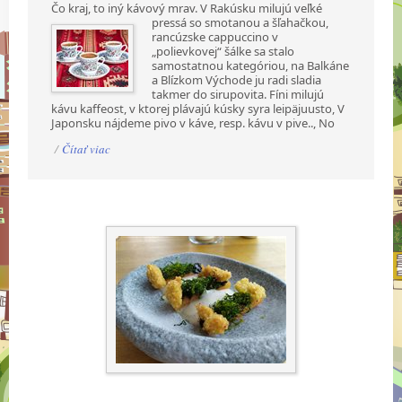
Čo kraj, to iný kávový mrav. V Rakúsku milujú veľké
pressá so smotanou a šľahačkou,
rancúzske cappuccino v
„polievkovej“ šálke sa stalo
samostatnou kategóriou, na Balkáne
a Blízkom Východe ju radi sladia
takmer do sirupovita. Fíni milujú
kávu kaffeost, v ktorej plávajú kúsky syra leipäjuusto, V
Japonsku nájdeme pivo v káve, resp. kávu v pive.., No
/
Čítať viac