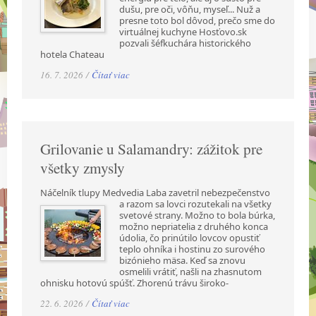
dušu, pre oči, vôňu, myseľ... Nuž a
presne toto bol dôvod, prečo sme do
virtuálnej kuchyne Hosťovo.sk
pozvali šéfkuchára historického
hotela Chateau
16. 7. 2026 /
Čítať viac
Grilovanie u Salamandry: zážitok pre
všetky zmysly
Náčelník tlupy Medvedia Laba zavetril nebezpečenstvo
a razom sa lovci rozutekali na všetky
svetové strany. Možno to bola búrka,
možno nepriatelia z druhého konca
údolia, čo prinútilo lovcov opustiť
teplo ohníka i hostinu zo surového
bizónieho mäsa. Keď sa znovu
osmelili vrátiť, našli na zhasnutom
ohnisku hotovú spúšť. Zhorenú trávu široko-
22. 6. 2026 /
Čítať viac