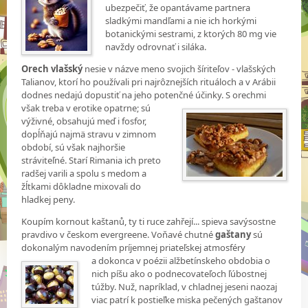
ubezpečiť, že opantávame partnera
sladkými mandľami a nie ich horkými
botanickými sestrami, z ktorých 80 mg vie
navždy odrovnať i siláka.
Orech vlašský
nesie v názve meno svojich šíriteľov - vlašských
Talianov, ktorí ho používali pri najrôznejších rituáloch a v Arábii
dodnes nedajú dopustiť na jeho potenčné účinky. S orechmi
však treba v erotike
opatrne; sú
výživné, obsahujú meď i fosfor,
dopĺňajú najmä stravu v zimnom
období, sú však najhoršie
stráviteľné. Starí Rimania ich preto
radšej varili a spolu s medom a
žĺtkami dôkladne mixovali do
hladkej peny.
Koupím kornout kaštanů, ty ti ruce zahřejí... spieva savýsostne
pravdivo v českom evergreene. Voňavé chutné
gaštany
sú
dokonalým navodením príjemnej priateľskej atmosféry
a dokonca v poézii alžbetínskeho obdobia o
nich píšu ako o podnecovateľoch ľúbostnej
túžby. Nuž, napríklad, v chladnej jeseni naozaj
viac patrí k postieľke miska pečených gaštanov