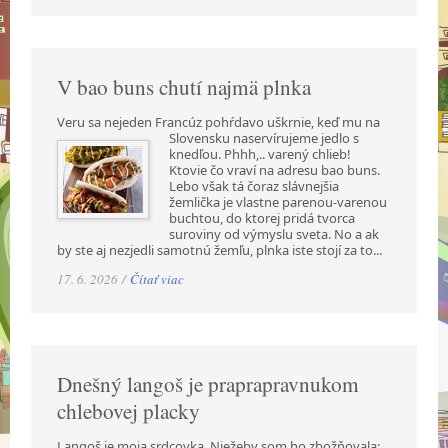
V bao buns chutí najmä plnka
Veru sa nejeden Francúz pohŕdavo uškrnie, keď mu na
Slovensku naservírujeme jedlo s
knedľou. Phhh,.. varený chlieb!
Ktovie čo vraví na adresu bao buns.
Lebo však tá čoraz slávnejšia
žemlička je vlastne parenou-varenou
buchtou, do ktorej pridá tvorca
suroviny od výmyslu sveta. No a ak
by ste aj nezjedli samotnú žemľu, plnka iste stojí za to...
17. 6. 2026 /
Čítať viac
Dnešný langoš je praprapravnukom
chlebovej placky
Langoš je moja srdcovka. Niežeby som ho zbožňovala;