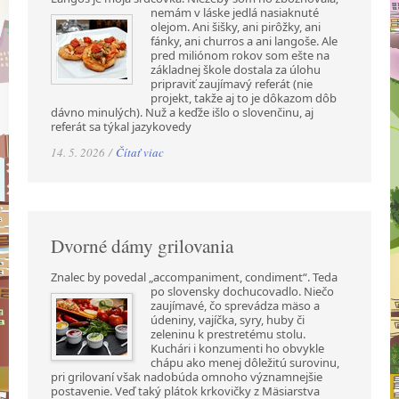
nemám v láske jedlá nasiaknuté
olejom. Ani šišky, ani pirôžky, ani
fánky, ani churros a ani langoše. Ale
pred miliónom rokov som ešte na
základnej škole dostala za úlohu
pripraviť zaujímavý referát (nie
projekt, takže aj to je dôkazom dôb
dávno minulých). Nuž a keďže išlo o slovenčinu, aj
referát sa týkal jazykovedy
14. 5. 2026 /
Čítať viac
Dvorné dámy grilovania
Znalec by povedal „accompaniment, condiment“. Teda
po slovensky dochucovadlo. Niečo
zaujímavé, čo sprevádza mäso a
údeniny, vajíčka, syry, huby či
zeleninu k prestretému stolu.
Kuchári i konzumenti ho obvykle
chápu ako menej dôležitú surovinu,
pri grilovaní však nadobúda omnoho významnejšie
postavenie. Veď taký plátok krkovičky z Mäsiarstva