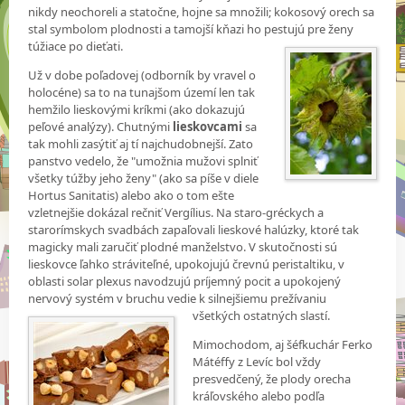
nikdy neochoreli a statočne, hojne sa množili; kokosový orech sa
stal symbolom plodnosti a tamojší kňazi ho pestujú pre ženy
túžiace po dieťati.
Už v dobe poľadovej (odborník by vravel o
holocéne) sa to na tunajšom území len tak
hemžilo lieskovými kríkmi (ako dokazujú
peľové analýzy). Chutnými
lieskovcami
sa
tak mohli zasýtiť aj tí najchudobnejší. Zato
panstvo vedelo, že "umožnia mužovi splniť
všetky túžby jeho ženy" (ako sa píše v diele
Hortus Sanitatis) alebo ako o tom ešte
vzletnejšie dokázal rečniť Vergílius. Na staro-gréckych a
starorímskych svadbách zapaľovali lieskové halúzky, ktoré tak
magicky mali zaručiť plodné manželstvo. V skutočnosti sú
lieskovce ľahko stráviteľné, upokojujú črevnú peristaltiku, v
oblasti solar plexus navodzujú príjemný pocit a upokojený
nervový systém v bruchu vedie k silnejšiemu prežívaniu
všetkých ostatných slastí.
Mimochodom, aj šéfkuchár Ferko
Mátéffy z Levíc bol vždy
presvedčený, že plody orecha
kráľovského alebo podľa