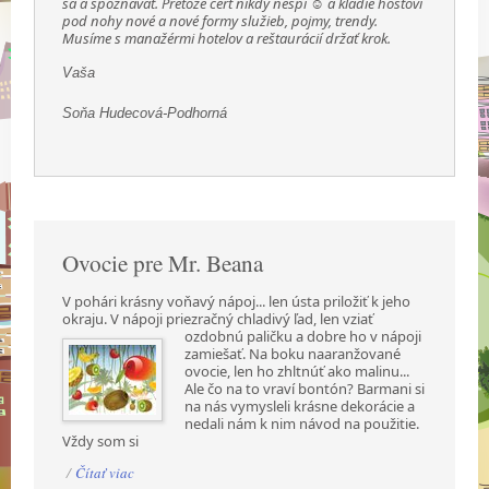
sa a spoznávať. Pretože čert nikdy nespí ☺ a kladie hosťovi
pod nohy nové a nové formy služieb, pojmy, trendy.
Musíme s manažérmi hotelov a reštaurácií držať krok.
Vaša
Soňa Hudecová-Podhorná
Ovocie pre Mr. Beana
V pohári krásny voňavý nápoj... len ústa priložiť k jeho
okraju. V nápoji priezračný chladivý ľad,
len vziať
ozdobnú paličku a dobre ho v nápoji
zamiešať. Na boku naaranžované
ovocie, len ho zhltnúť ako malinu...
Ale čo na to vraví bontón? Barmani si
na nás vymysleli krásne dekorácie a
nedali nám k nim návod na použitie.
Vždy som si
/
Čítať viac