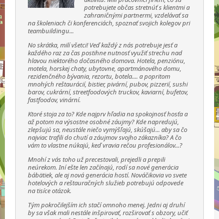
potrebujete občas stretnúť s klientmi a
zahraničnými partnermi, vzdelávať sa
na školeniach či konferenciách, spoznať svojich kolegov pri
teambuildingu...
No skrátka, milí všetci! Veď každý z nás potrebuje jesť a
každého raz za čas postihne nutnosť využiť strechu nad
hlavou niektorého dočasného domova. Hotela, penziónu,
motela, horskej chaty, ubytovne, apartmánového domu,
rezidenčného bývania, rezortu, botela.... a popritom
mnohých reštaurácií, bistier, pivární, pubov, pizzerií, sushi
barov, cukrární, streetfoodových truckov, kaviarní, bufetov,
fastfoodov, vinární.
Ktoré stoja za to? Kde najprv hľadia na spokojnosť hosťa a
až potom na výsostne osobné záujmy? Kde napredujú,
zlepšujú sa, neustále niečo vymýšľajú, skúšajú... aby sa čo
najviac trafili do chutí a záujmov svojho zákazníka? A čo
vám to vlastne núkajú, keď vravia rečou profesionálov...?
Mnohí z vás toho už precestovali, prejedli a prepili
neúrekom. Iní ešte len začínajú, rodí sa nové generácia
bábätiek, ale aj nová generácia hostí. Nováčikovia vo svete
hotelových a reštauračných služieb potrebujú odpovede
na tisíce otázok.
Tým pokročilejším ich stačí omnoho menej. Jedni aj druhí
by sa však mali nestále inšpirovať, rozširovať s obzory, učiť