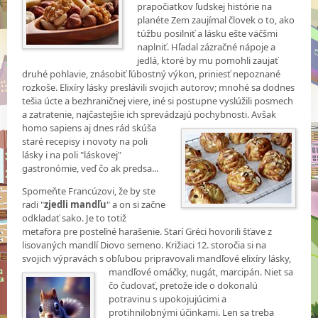
prapočiatkov ľudskej histórie na
planéte Zem zaujímal človek o to, ako
túžbu posilniť a lásku ešte väčšmi
naplniť. Hľadal zázračné nápoje a
jedlá, ktoré by mu pomohli zaujať
druhé pohlavie, znásobiť ľúbostný výkon, priniesť nepoznané
rozkoše. Elixíry lásky preslávili svojich autorov; mnohé sa dodnes
tešia úcte a bezhraničnej viere, iné si postupne vyslúžili posmech
a zatratenie, najčastejšie ich sprevádzajú
pochybnosti. Avšak
homo sapiens aj dnes rád skúša
staré recepisy i novoty na poli
lásky i na poli "láskovej"
gastronómie, veď čo ak predsa...
Spomeňte Francúzovi, že by ste
radi "
zjedli mandľu
" a on si začne
odkladať sako. Je to totiž
metafora pre posteľné harašenie. Starí Gréci hovorili šťave z
lisovaných mandlí Diovo semeno. Križiaci 12. storočia si na
svojich výpravách s obľubou pripravovali mandľové elixíry
lásky,
mandľové omáčky, nugát, marcipán. Niet sa
čo čudovať, pretože ide o dokonalú
potravinu s upokojujúcimi a
protihnilobnými účinkami. Len sa treba