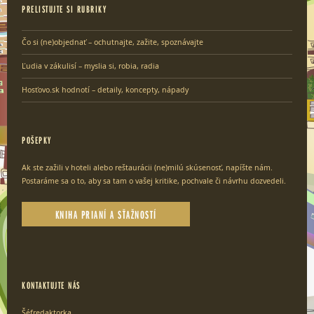
PRELISTUJTE SI RUBRIKY
Čo si (ne)objednať – ochutnajte, zažite, spoznávajte
Ľudia v zákulisí – myslia si, robia, radia
Hosťovo.sk hodnotí – detaily, koncepty, nápady
POŠEPKY
Ak ste zažili v hoteli alebo reštaurácii (ne)milú skúsenosť, napíšte nám.
Postaráme sa o to, aby sa tam o vašej kritike, pochvale či návrhu dozvedeli.
KNIHA PRIANÍ A SŤAŽNOSTÍ
KONTAKTUJTE NÁS
Šéfredaktorka