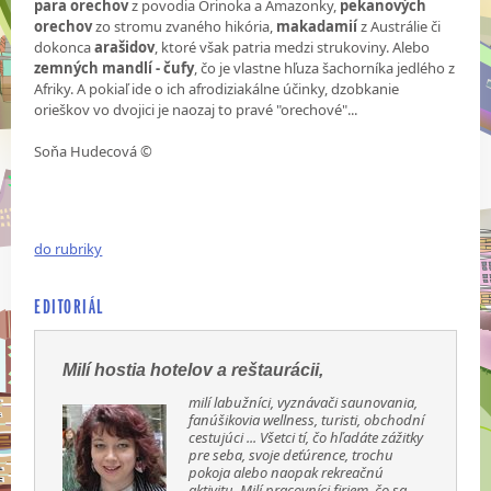
para orechov
z povodia Orinoka a Amazonky,
pekanových
orechov
zo stromu zvaného hikória,
makadamií
z Austrálie či
dokonca
arašidov
, ktoré však patria medzi strukoviny. Alebo
zemných mandlí - čufy
, čo je vlastne hľuza šachorníka jedlého z
Afriky. A pokiaľ ide o ich afrodiziakálne účinky, dzobkanie
orieškov vo dvojici je naozaj to pravé "orechové"...
Soňa Hudecová ©
do rubriky
EDITORIÁL
Milí hostia hotelov a reštaurácii,
milí labužníci, vyznávači saunovania,
fanúšikovia wellness, turisti, obchodní
cestujúci ... Všetci tí, čo hľadáte zážitky
pre seba, svoje deťúrence, trochu
pokoja alebo naopak rekreačnú
aktivitu. Milí pracovníci firiem, čo sa