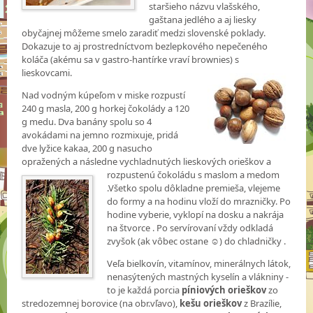
staršieho názvu vlašského,
gaštana jedlého a aj liesky
obyčajnej môžeme smelo zaradiť medzi slovenské poklady.
Dokazuje to aj prostredníctvom bezlepkového nepečeného
koláča (akému sa v gastro-hantírke vraví brownies) s
lieskovcami.
Nad vodným kúpeľom v miske rozpustí
240 g masla, 200 g horkej čokolády a 120
g medu. Dva banány spolu so 4
avokádami na jemno rozmixuje, pridá
dve lyžice kakaa, 200 g nasucho
opražených a následne vychladnutých lieskových orieškov a
rozpustenú čokoládu s
maslom a medom
.Všetko spolu dôkladne premieša, vlejeme
do formy a na hodinu vloží do mrazničky. Po
hodine vyberie, vyklopí na dosku a nakrája
na štvorce . Po servírovaní vždy odkladá
zvyšok (ak vôbec ostane ☺) do chladničky .
Veľa bielkovín, vitamínov, minerálnych látok,
nenasýtených mastných kyselín a vlákniny -
to je každá porcia
píniových orieškov
zo
stredozemnej borovice (na obr.vľavo),
kešu orieškov
z Brazílie,