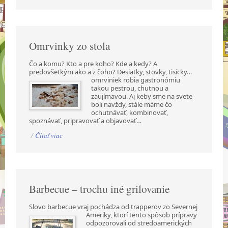
Omrvinky zo stola
Čo a komu? Kto a pre koho? Kde a kedy? A
predovšetkým ako a z čoho? Desiatky, stovky,
tisícky…
omrviniek robia gastronómiu
takou pestrou, chutnou a
zaujímavou. Aj keby sme na svete
boli navždy, stále máme čo
ochutnávať, kombinovať,
spoznávať, pripravovať a objavovať…
/
Čítať viac
Barbecue – trochu iné grilovanie
Slovo barbecue vraj pochádza od trapperov zo Severnej
Ameriky, ktorí tento spôsob prípravy
odpozorovali od stredoamerických