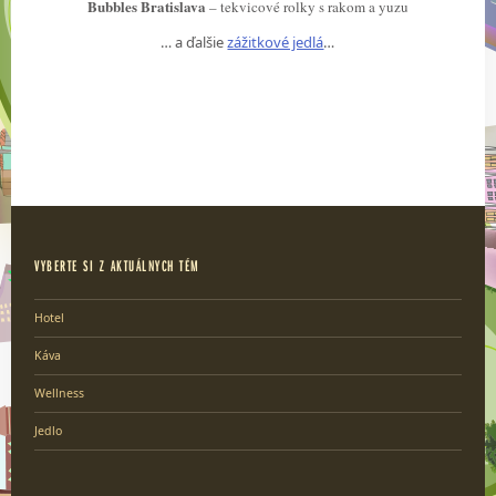
Bubbles Bratislava
– tekvicové rolky s rakom a yuzu
… a ďalšie
zážitkové jedlá
…
VYBERTE SI Z AKTUÁLNYCH TÉM
Hotel
Káva
Wellness
Jedlo