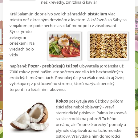
než krevetky, zmrzlina či kaviár.
Kráľ Šalamún doprial vo svojich záhradách
pistáciám
viac
miesta než okrasným drevinám a kvetom. A kráľovná zo Sáby sa
v nijakom prípade nechcela vzdať monopolu v zásobovaní
Sýrie týmito
zelenými
orieškami. Na
vreciach bolo
vždy
napísané:
Pozor - prebúdzajú túžby!
Obyvatelia Jordánska už
7000 rokov pred našim letopočtom vedeli o ich bezhraničných
erotických možnostiach. Rovnakej úcty sa však dostalo aj živici,
vytekajúcej z pistáciového stromu, ktorú nazývali perzský
terpentín a liečili ním rakovinu.
Kokos
poskytuje 999 úžitkov, pričom
tisíci ešte nebol objavený - vraví
staroindické príslovie. Palma kokosová
sa síce zrodila na pobreží Tichého
oceánu, ale "morské orechy" pomaly a
plynule doplávali až na tichomorské
ostrovy. Vraj vďaka nim domorodci