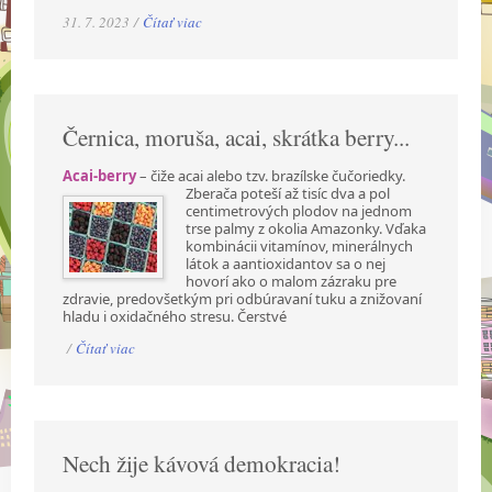
31. 7. 2023 /
Čítať viac
Černica, moruša, acai, skrátka berry...
Acai-berry
– čiže acai alebo tzv. brazílske čučoriedky.
Zberača poteší až tisíc dva a pol
centimetrových plodov na jednom
trse palmy z okolia Amazonky. Vďaka
kombinácii vitamínov, minerálnych
látok a aantioxidantov sa o nej
hovorí ako o malom zázraku pre
zdravie, predovšetkým pri odbúravaní tuku a znižovaní
hladu i oxidačného stresu. Čerstvé
/
Čítať viac
Nech žije kávová demokracia!