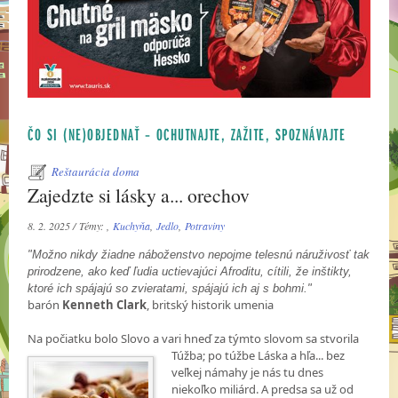
ČO SI (NE)OBJEDNAŤ – OCHUTNAJTE, ZAŽITE, SPOZNÁVAJTE
Reštaurácia doma
Zajedzte si lásky a... orechov
8. 2. 2025 / Témy: ,
Kuchyňa
,
Jedlo
,
Potraviny
"Možno nikdy žiadne náboženstvo nepojme telesnú náruživosť tak
prirodzene, ako keď ľudia uctievajúci Afroditu, cítili, že inštikty,
ktoré ich spájajú so zvieratami, spájajú ich aj s bohmi."
barón
Kenneth Clark
, britský historik umenia
Na počiatku bolo Slovo a vari hneď za týmto slovom sa stvorila
Túžba; po túžbe Láska a hľa...
bez
veľkej námahy je nás tu dnes
niekoľko miliárd. A predsa sa už od