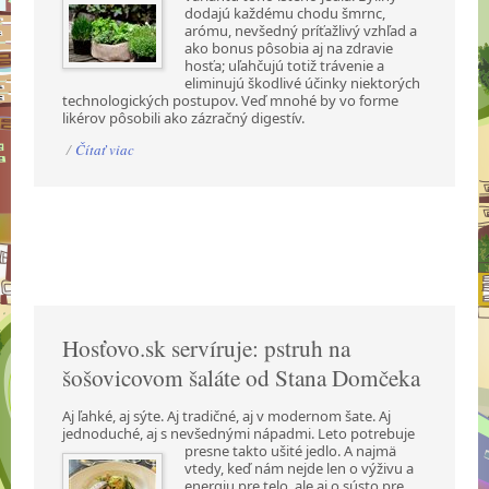
dodajú každému chodu šmrnc,
arómu, nevšedný príťažlivý vzhľad a
ako bonus pôsobia aj na zdravie
hosťa; uľahčujú totiž trávenie a
eliminujú škodlivé účinky niektorých
technologických postupov. Veď mnohé by vo forme
likérov pôsobili ako zázračný digestív.
/
Čítať viac
Hosťovo.sk servíruje: pstruh na
šošovicovom šaláte od Stana Domčeka
Aj ľahké, aj sýte. Aj tradičné, aj v modernom šate. Aj
jednoduché, aj s nevšednými nápadmi.
Leto potrebuje
presne takto ušité jedlo. A najmä
vtedy, keď nám nejde len o výživu a
energiu pre telo, ale aj o sústo pre