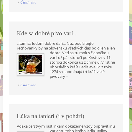
/
Čítať viac
Kde sa dobré pivo varí...
...tam sa ľuďom dobre darí… Nuž podľa tejto
rečňovanky by na Slovensku všetkých čias bolo len a
len
dobre. Veď sa tu mok s čiapočkou
varil už pár storočí po Kristovi, v 11.
storočí dokonca už z chmeľu. V listine
uhorského kráľa Ladislava IV. z roku
1274 sa spomínajú tri kráľovské
pivovary –
/
Čítať viac
Lúka na tanieri (i v pohári)
Vďaka čerstvým rastlinkám dokážeme vždy pripraviť inú
variantu toho istého jedla. Byliny