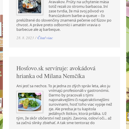
Aravakov. Prúty na uchytenie mäsa
totiž rezali zo stromu barbacoa. Iní
zase tvrdia, že má svoj pôvod vo
francúzskom barbe-a-queue – čo
prelúštené do slovenčiny znamená pečenie od fúzov po
chvost. A práve preto odborníci i amatéri vravia o
barbecue ale aj barbeque.
28. 8. 2023 /
Čítať viac
Hosťovo.sk servíruje: avokádová
hrianka od Milana Nemčíka
Ani jesť sa nechce. To je jedna zo zlých správ leta, ako ju
vnímajú profesionáli v gastronómii.
Darmo by pracovali s tými
najonakvejšími či najatraktívnejšími
surovinami, hosť toho viac vypije než
zje. Ale predsa je tu kapitola
jedálnych lístkov, ktorá priláka. Už
tým, že skôr občerství než zasýti. Zavonia, osloví oči... až
sa začnú slinky zbiehať. A tak sme tentoraz do