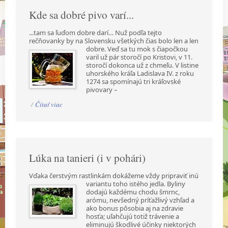
Kde sa dobré pivo varí...
...tam sa ľuďom dobre darí… Nuž podľa tejto
rečňovanky by na Slovensku všetkých čias bolo len a
len
dobre. Veď sa tu mok s čiapočkou
varil už pár storočí po Kristovi, v 11.
storočí dokonca už z chmeľu. V listine
uhorského kráľa Ladislava IV. z roku
1274 sa spomínajú tri kráľovské
pivovary –
/
Čítať viac
Lúka na tanieri (i v pohári)
Vďaka čerstvým rastlinkám dokážeme vždy pripraviť inú
variantu toho istého jedla. Byliny
dodajú každému chodu šmrnc,
arómu, nevšedný príťažlivý vzhľad a
ako bonus pôsobia aj na zdravie
hosťa; uľahčujú totiž trávenie a
eliminujú škodlivé účinky niektorých