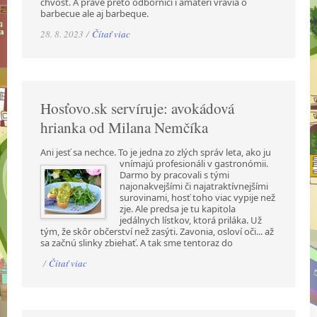
chvost. A práve preto odborníci i amatéri vravia o
barbecue ale aj barbeque.
28. 8. 2023 /
Čítať viac
Hosťovo.sk servíruje: avokádová
hrianka od Milana Nemčíka
Ani jesť sa nechce. To je jedna zo zlých správ leta, ako ju
vnímajú profesionáli v gastronómii.
Darmo by pracovali s tými
najonakvejšími či najatraktívnejšími
surovinami, hosť toho viac vypije než
zje. Ale predsa je tu kapitola
jedálnych lístkov, ktorá priláka. Už
tým, že skôr občerství než zasýti. Zavonia, osloví oči... až
sa začnú slinky zbiehať. A tak sme tentoraz do
/
Čítať viac