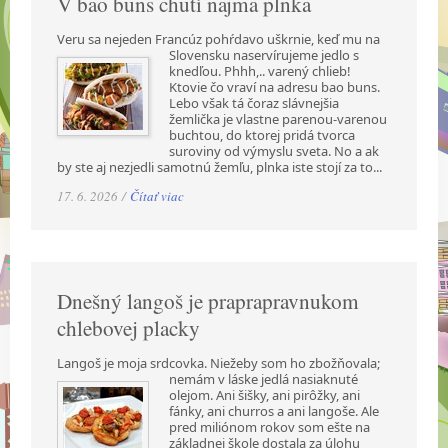
V bao buns chutí najmä plnka
Veru sa nejeden Francúz pohŕdavo uškrnie, keď mu na
Slovensku naservírujeme jedlo s
knedľou. Phhh,.. varený chlieb!
Ktovie čo vraví na adresu bao buns.
Lebo však tá čoraz slávnejšia
žemlička je vlastne parenou-varenou
buchtou, do ktorej pridá tvorca
suroviny od výmyslu sveta. No a ak
by ste aj nezjedli samotnú žemľu, plnka iste stojí za to...
17. 6. 2026 /
Čítať viac
Dnešný langoš je praprapravnukom
chlebovej placky
Langoš je moja srdcovka. Niežeby som ho zbožňovala;
nemám v láske jedlá nasiaknuté
olejom. Ani šišky, ani pirôžky, ani
fánky, ani churros a ani langoše. Ale
pred miliónom rokov som ešte na
základnej škole dostala za úlohu