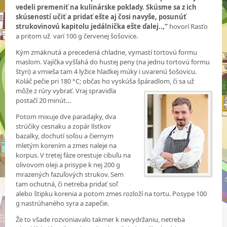
vedeli premeniť na kulinárske poklady. Skúsme sa z ich
skúseností učiť a pridať ešte aj čosi navyše, posunúť
strukovinovú kapitolu jedálnička ešte ďalej..,“
hovorí Rasťo
a pritom už varí 100 g červenej šošovice.
Kým zmäknutá a precedená chladne, vymastí tortovú formu
maslom. Vajíčka vyšľahá do hustej peny (na jednu tortovú formu
štyri) a vmieša tam 4 lyžice hladkej múky i uvarenú šošovicu.
Koláč pečie pri 180 °C; občas ho vyskúša špáradlom, či sa už
môže z rúry vybrať. Vraj spravidla
postačí 20 minút…
Potom mixuje dve paradajky, dva
strúčiky cesnaku a zopár lístkov
bazalky, dochutí soľou a čiernym
mletým korením a zmes naleje na
korpus. V tretej fáze orestuje cibuľu na
olivovom oleji a prisype k nej 200 g
mrazených fazuľových strukov. Sem
tam ochutná, či netreba pridať soľ
alebo štipku korenia a potom zmes rozloží na tortu. Posype 100
g nastrúhaného syra a zapečie.
Že to všade rozvoniavalo takmer k nevydržaniu, netreba