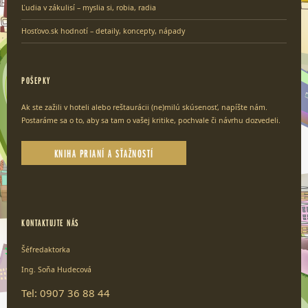
Ľudia v zákulisí – myslia si, robia, radia
Hosťovo.sk hodnotí – detaily, koncepty, nápady
POŠEPKY
Ak ste zažili v hoteli alebo reštaurácii (ne)milú skúsenosť, napíšte nám.
Postaráme sa o to, aby sa tam o vašej kritike, pochvale či návrhu dozvedeli.
KNIHA PRIANÍ A SŤAŽNOSTÍ
KONTAKTUJTE NÁS
Šéfredaktorka
Ing. Soňa Hudecová
Tel: 0907 36 88 44