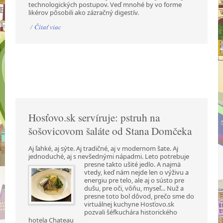
technologických postupov. Veď mnohé by vo forme
likérov pôsobili ako zázračný digestív.
/
Čítať viac
Hosťovo.sk servíruje: pstruh na
šošovicovom šaláte od Stana Domčeka
Aj ľahké, aj sýte. Aj tradičné, aj v modernom šate. Aj
jednoduché, aj s nevšednými nápadmi.
Leto potrebuje
presne takto ušité jedlo. A najmä
vtedy, keď nám nejde len o výživu a
energiu pre telo, ale aj o sústo pre
dušu, pre oči, vôňu, myseľ... Nuž a
presne toto bol dôvod, prečo sme do
virtuálnej kuchyne Hosťovo.sk
pozvali šéfkuchára historického
hotela Chateau