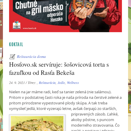
KOKTAIL
Reštaurácia doma
Hosťovo.sk servíruje: šošovicová torta s
fazuľkou od Rasťa Bekeša
24. 9. 2021 / Témy: ,
Reštaurácia
,
Jedlo
,
Wellness
Nielen na jar máme radi, keď sa tanier zelená (nie salámou).
Pritom v podstatnej časti roka je naša príroda na čerstvé zelené a
pritom prirodzene vypestované plody skúpa. A tak treba
vymyslieť jedlá, ktoré vyzerajú letne, avšak čerpajú zo starších,
pripravených zásob. Ľahké,
akoby pôstne, s puncom
moderného stravovania. Čo
zasýti a postave i zdraviu