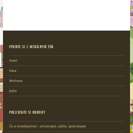
VYBERTE SI Z AKTUÁLNYCH TÉM
Hotel
Káva
Wellness
Jedlo
PRELISTUJTE SI RUBRIKY
Čo si (ne)objednať – ochutnajte, zažite, spoznávajte