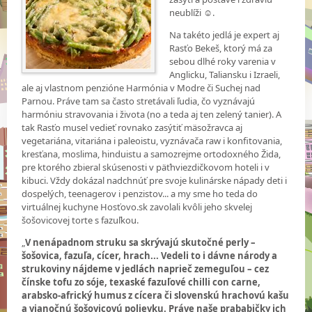
neublíži ☺.
Na takéto jedlá je expert aj
Rasťo Bekeš, ktorý má za
sebou dlhé roky varenia v
Anglicku, Taliansku i Izraeli,
ale aj vlastnom penzióne Harmónia v Modre či Suchej nad
Parnou. Práve tam sa často stretávali ľudia, čo vyznávajú
harmóniu stravovania i života (no a teda aj ten zelený tanier). A
tak Rasťo musel vedieť rovnako zasýtiť mäsožravca aj
vegetariána, vitariána i paleoistu, vyznávača raw i konfitovania,
kresťana, moslima, hinduistu a samozrejme ortodoxného Žida,
pre ktorého zbieral skúsenosti v päťhviezdičkovom hoteli i v
kibuci. Vždy dokázal nadchnúť pre svoje kulinárske nápady deti i
dospelých, teenagerov i penzistov... a my sme ho teda do
virtuálnej kuchyne Hosťovo.sk zavolali kvôli jeho skvelej
šošovicovej torte s fazuľkou.
„
V nenápadnom struku sa skrývajú skutočné perly –
šošovica, fazuľa, cícer, hrach... Vedeli to i dávne národy a
strukoviny nájdeme v jedlách naprieč zemeguľou – cez
čínske tofu zo sóje, texaské fazuľové chilli con carne,
arabsko-africký humus z cícera či slovenskú hrachovú kašu
a vianočnú šošovicovú polievku. Práve naše prababičky ich