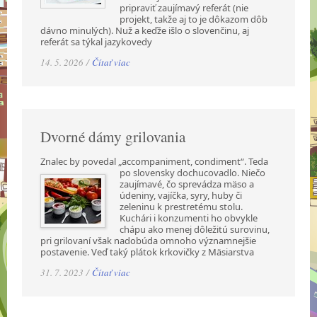
pripraviť zaujímavý referát (nie
projekt, takže aj to je dôkazom dôb
dávno minulých). Nuž a keďže išlo o slovenčinu, aj
referát sa týkal jazykovedy
14. 5. 2026 /
Čítať viac
Dvorné dámy grilovania
Znalec by povedal „accompaniment, condiment“. Teda
po slovensky dochucovadlo. Niečo
zaujímavé, čo sprevádza mäso a
údeniny, vajíčka, syry, huby či
zeleninu k prestretému stolu.
Kuchári i konzumenti ho obvykle
chápu ako menej dôležitú surovinu,
pri grilovaní však nadobúda omnoho významnejšie
postavenie. Veď taký plátok krkovičky z Mäsiarstva
31. 7. 2023 /
Čítať viac