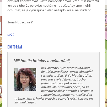
obzvlášť zdôrazňovať. Rasťo nám však dovolil vrhnúť sa na tortu
len po sľube, že polovicu necháme na večer. Aby sme mohli
ochutnať, že je vynikajúca nielen na teplo, ale aj na studeno…
Soňa Hudecová ©
späť
EDITORIÁL
Milí hostia hotelov a reštaurácii,
milí labužníci, vyznávači saunovania,
fanúšikovia wellness, turisti, obchodní
cestujúci ... Všetci tí, čo hľadáte zážitky
pre seba, svoje deťúrence, trochu
pokoja alebo naopak rekreačnú
aktivitu. Milí pracovníci firiem, čo sa
potrebujete občas stretnúť s klientmi a
zahraničnými partnermi, vzdelávať sa
na školeniach či konferenciách, spoznať svojich kolegov pri
teambuildingu...