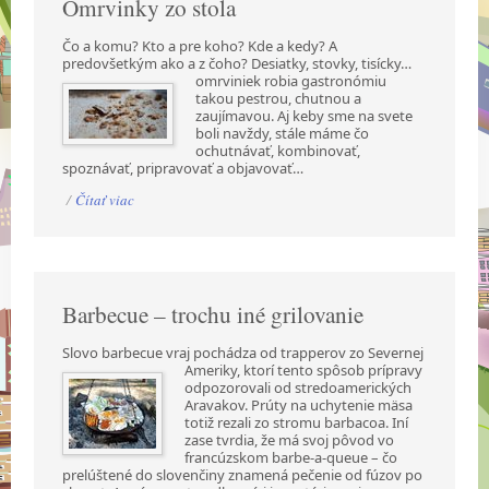
Omrvinky zo stola
Čo a komu? Kto a pre koho? Kde a kedy? A
predovšetkým ako a z čoho? Desiatky, stovky,
tisícky…
omrviniek robia gastronómiu
takou pestrou, chutnou a
zaujímavou. Aj keby sme na svete
boli navždy, stále máme čo
ochutnávať, kombinovať,
spoznávať, pripravovať a objavovať…
/
Čítať viac
Barbecue – trochu iné grilovanie
Slovo barbecue vraj pochádza od trapperov zo Severnej
Ameriky, ktorí tento spôsob prípravy
odpozorovali od stredoamerických
Aravakov. Prúty na uchytenie mäsa
totiž rezali zo stromu barbacoa. Iní
zase tvrdia, že má svoj pôvod vo
francúzskom barbe-a-queue – čo
prelúštené do slovenčiny znamená pečenie od fúzov po