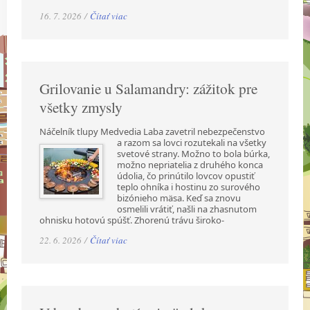
16. 7. 2026 /
Čítať viac
Grilovanie u Salamandry: zážitok pre
všetky zmysly
Náčelník tlupy Medvedia Laba zavetril nebezpečenstvo
a razom sa lovci rozutekali na všetky
svetové strany. Možno to bola búrka,
možno nepriatelia z druhého konca
údolia, čo prinútilo lovcov opustiť
teplo ohníka i hostinu zo surového
bizónieho mäsa. Keď sa znovu
osmelili vrátiť, našli na zhasnutom
ohnisku hotovú spúšť. Zhorenú trávu široko-
22. 6. 2026 /
Čítať viac