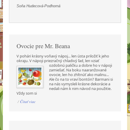
Soňa Hudecová-Podhorná
Ovocie pre Mr. Beana
V pohári krásny voňavý nápoj... len ústa priložiť k jeho
okraju. V nápoji priezračný chladivý ľad,
len vziať
ozdobnú paličku a dobre ho v nápoji
zamiešať. Na boku naaranžované
ovocie, len ho zhltnúť ako malinu...
Ale čo na to vraví bontón? Barmani si
na nás vymysleli krásne dekorácie a
nedali nám k nim návod na použitie.
Vždy som si
/
Čítať viac