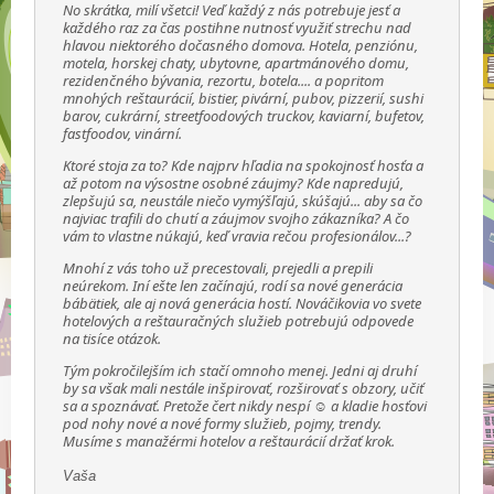
No skrátka, milí všetci! Veď každý z nás potrebuje jesť a
každého raz za čas postihne nutnosť využiť strechu nad
hlavou niektorého dočasného domova. Hotela, penziónu,
motela, horskej chaty, ubytovne, apartmánového domu,
rezidenčného bývania, rezortu, botela.... a popritom
mnohých reštaurácií, bistier, pivární, pubov, pizzerií, sushi
barov, cukrární, streetfoodových truckov, kaviarní, bufetov,
fastfoodov, vinární.
Ktoré stoja za to? Kde najprv hľadia na spokojnosť hosťa a
až potom na výsostne osobné záujmy? Kde napredujú,
zlepšujú sa, neustále niečo vymýšľajú, skúšajú... aby sa čo
najviac trafili do chutí a záujmov svojho zákazníka? A čo
vám to vlastne núkajú, keď vravia rečou profesionálov...?
Mnohí z vás toho už precestovali, prejedli a prepili
neúrekom. Iní ešte len začínajú, rodí sa nové generácia
bábätiek, ale aj nová generácia hostí. Nováčikovia vo svete
hotelových a reštauračných služieb potrebujú odpovede
na tisíce otázok.
Tým pokročilejším ich stačí omnoho menej. Jedni aj druhí
by sa však mali nestále inšpirovať, rozširovať s obzory, učiť
sa a spoznávať. Pretože čert nikdy nespí ☺ a kladie hosťovi
pod nohy nové a nové formy služieb, pojmy, trendy.
Musíme s manažérmi hotelov a reštaurácií držať krok.
Vaša