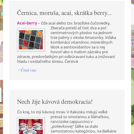
Černica, moruša, acai, skrátka berry...
Acai-berry
– čiže acai alebo tzv. brazílske čučoriedky.
Zberača poteší až tisíc dva a pol
centimetrových plodov na jednom
trse palmy z okolia Amazonky. Vďaka
kombinácii vitamínov, minerálnych
látok a aantioxidantov sa o nej
hovorí ako o malom zázraku pre
zdravie, predovšetkým pri odbúravaní tuku a znižovaní
hladu i oxidačného stresu. Čerstvé
/
Čítať viac
Nech žije kávová demokracia!
Čo kraj, to iný kávový mrav. V Rakúsku milujú veľké
pressá so smotanou a šľahačkou,
rancúzske cappuccino v
„polievkovej“ šálke sa stalo
samostatnou kategóriou, na Balkáne