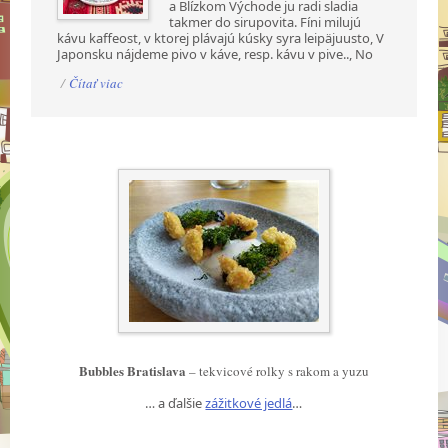
a Blízkom Východe ju radi sladia
takmer do sirupovita. Fíni milujú
kávu kaffeost, v ktorej plávajú kúsky syra leipäjuusto, V
Japonsku nájdeme pivo v káve, resp. kávu v pive.., No
/
Čítať viac
Bubbles Bratislava
– tekvicové rolky s rakom a yuzu
… a ďalšie
zážitkové jedlá
…