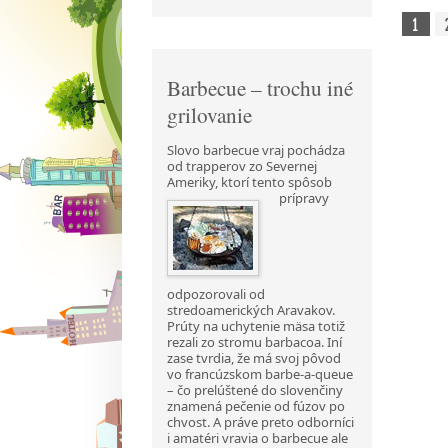
1
Barbecue – trochu iné
grilovanie
Slovo barbecue vraj pochádza
od trapperov zo Severnej
Ameriky, ktorí tento spôsob
prípravy
odpozorovali od
stredoamerických Aravakov.
Prúty na uchytenie mäsa totiž
rezali zo stromu barbacoa. Iní
zase tvrdia, že má svoj pôvod
vo francúzskom barbe-a-queue
– čo prelúštené do slovenčiny
znamená pečenie od fúzov po
chvost. A práve preto odborníci
i amatéri vravia o barbecue ale