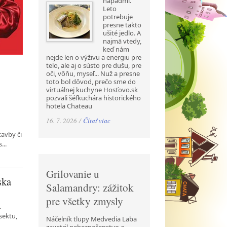
nápadmi.
Leto
potrebuje
presne takto
ušité jedlo. A
najmä vtedy,
keď nám
nejde len o výživu a energiu pre
telo, ale aj o sústo pre dušu, pre
oči, vôňu, myseľ... Nuž a presne
toto bol dôvod, prečo sme do
virtuálnej kuchyne Hosťovo.sk
pozvali šéfkuchára historického
hotela Chateau
16. 7. 2026 /
Čítať viac
tavby či
...
Grilovanie u
ska
Salamandry: zážitok
pre všetky zmysly
.
 sektu,
Náčelník tlupy Medvedia Laba