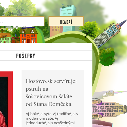
POŠEPKY
Hosťovo.sk servíruje:
pstruh na
šošovicovom šaláte
od Stana Domčeka
Aj ľahké, aj sýte. Aj tradičné, aj v
modernom šate. Aj
jednoduché, aj s nevšednými