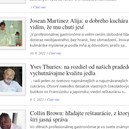
/
Čítať viac
Josean Martinez Alija: u dobrého kuchára
vidím, že mu chutí jesť
„V profesionálnej gastronómii si veľmi cením slobodné hľ
doteraz neobjaveného; bez hraníc, bez obmedzení.. Inova
kulinárske myslenie je podľa mňa aj dôvodom, prečo sa...
10. 6. 2022 /
Čítať viac
Yves Thuries: na rozdiel od našich praded
vychutnávajme kvalitu jedla
.. radí jeden zo svetovo najznámejších a najuznávanejších
cukrárov. Otvoril niekoľko desiatok vlastných čokoládový
butikov vo Francúzsku a Japonsku, viedol reštauráciu s...
9. 2. 2022 /
Čítať viac
Collin Brown: hľadajte reštaurácie, z ktor
šíri jasná správa
Vo sférach profesionálnej gastronómie je vo svete znám