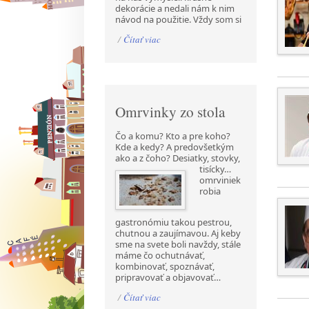
dekorácie a nedali nám k nim
návod na použitie. Vždy som si
/
Čítať viac
Omrvinky zo stola
Čo a komu? Kto a pre koho?
Kde a kedy? A predovšetkým
ako a z čoho? Desiatky, stovky,
tisícky…
omrviniek
robia
gastronómiu takou pestrou,
chutnou a zaujímavou. Aj keby
sme na svete boli navždy, stále
máme čo ochutnávať,
kombinovať, spoznávať,
pripravovať a objavovať…
/
Čítať viac