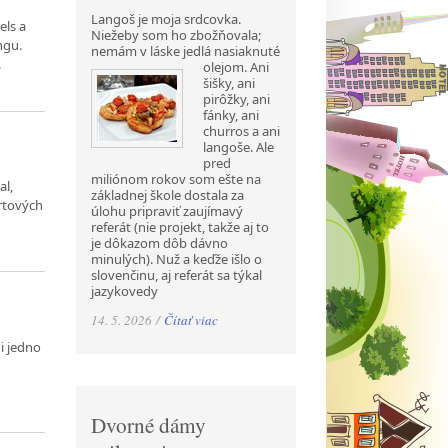
Langoš je moja srdcovka.
els a
Niežeby som ho zbožňovala;
ngu.
nemám v láske jedlá nasiaknuté
.
olejom. Ani
šišky, ani
pirôžky, ani
fánky, ani
churros a ani
langoše. Ale
pred
miliónom rokov som ešte na
al,
základnej škole dostala za
ortových
úlohu pripraviť zaujímavý
referát (nie projekt, takže aj to
je dôkazom dôb dávno
minulých). Nuž a keďže išlo o
slovenčinu, aj referát sa týkal
jazykovedy
14. 5. 2026 /
Čítať viac
i jedno
Dvorné dámy