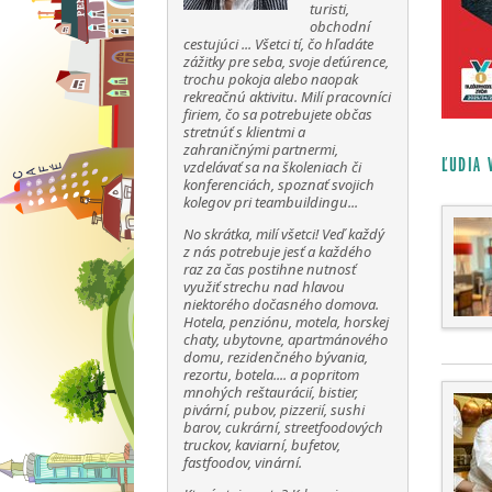
turisti,
obchodní
cestujúci ... Všetci tí, čo hľadáte
zážitky pre seba, svoje deťúrence,
trochu pokoja alebo naopak
rekreačnú aktivitu. Milí pracovníci
firiem, čo sa potrebujete občas
stretnúť s klientmi a
zahraničnými partnermi,
ĽUDIA 
vzdelávať sa na školeniach či
konferenciách, spoznať svojich
kolegov pri teambuildingu...
No skrátka, milí všetci! Veď každý
z nás potrebuje jesť a každého
raz za čas postihne nutnosť
využiť strechu nad hlavou
niektorého dočasného domova.
Hotela, penziónu, motela, horskej
chaty, ubytovne, apartmánového
domu, rezidenčného bývania,
rezortu, botela.... a popritom
mnohých reštaurácií, bistier,
pivární, pubov, pizzerií, sushi
barov, cukrární, streetfoodových
truckov, kaviarní, bufetov,
fastfoodov, vinární.