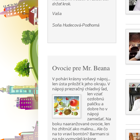
držať krok.
Vaša
Soňa Hudecová-Podhorná
Ovocie pre Mr. Beana
V pohári krásny voňavý nápoj...
len ústa priložiť k jeho okraju. V
nápoji priezračný chladivý ľad,
len vziať
ozdobnú
paličku a
dobre ho v
nápoji
zamiešať. Na
boku naaranžované ovocie, len
ho zhltnúť ako malinu... Ale čo
na to vraví bontón? Barmani si
na nás vymysleli krásne