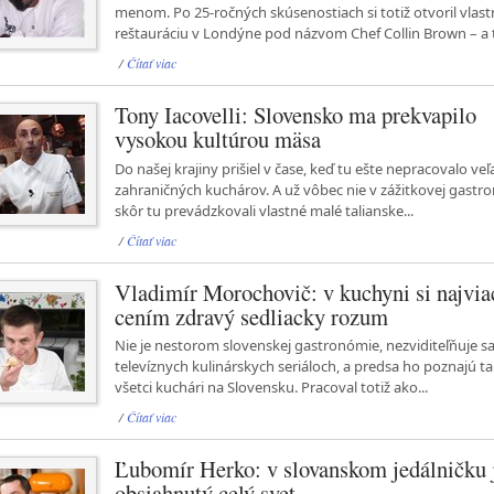
menom. Po 25-ročných skúsenostiach si totiž otvoril vlas
reštauráciu v Londýne pod názvom Chef Collin Brown – a to
/
Čítať viac
Tony Iacovelli: Slovensko ma prekvapilo
vysokou kultúrou mäsa
Do našej krajiny prišiel v čase, keď tu ešte nepracovalo veľ
zahraničných kuchárov. A už vôbec nie v zážitkovej gastro
skôr tu prevádzkovali vlastné malé talianske...
/
Čítať viac
Vladimír Morochovič: v kuchyni si najvia
cením zdravý sedliacky rozum
Nie je nestorom slovenskej gastronómie, nezviditeľňuje sa
televíznych kulinárskych seriáloch, a predsa ho poznajú t
všetci kuchári na Slovensku. Pracoval totiž ako...
/
Čítať viac
Ľubomír Herko: v slovanskom jedálničku 
obsiahnutý celý svet