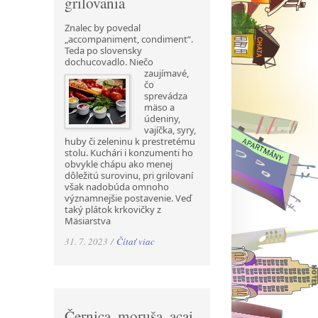
grilovania
Znalec by povedal
„accompaniment, condiment“.
Teda po slovensky
dochucovadlo. Niečo
zaujímavé,
čo
sprevádza
mäso a
údeniny,
vajíčka, syry,
huby či zeleninu k prestretému
stolu. Kuchári i konzumenti ho
obvykle chápu ako menej
dôležitú surovinu, pri grilovaní
však nadobúda omnoho
významnejšie postavenie. Veď
taký plátok krkovičky z
Mäsiarstva
31. 7. 2023 /
Čítať viac
Černica, moruša, acai,