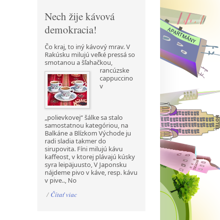
Nech žije kávová
demokracia!
Čo kraj, to iný kávový mrav. V
Rakúsku milujú veľké pressá so
smotanou a šľahačkou,
rancúzske
cappuccino
v
„polievkovej“ šálke sa stalo
samostatnou kategóriou, na
Balkáne a Blízkom Východe ju
radi sladia takmer do
sirupovita. Fíni milujú kávu
kaffeost, v ktorej plávajú kúsky
syra leipäjuusto, V Japonsku
nájdeme pivo v káve, resp. kávu
v pive.., No
/
Čítať viac