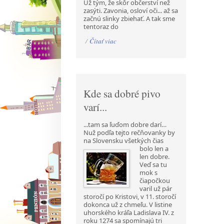
Už tým, že skôr občerství než
zasýti. Zavonia, osloví oči... až sa
začnú slinky zbiehať. A tak sme
tentoraz do
/
Čítať viac
Kde sa dobré pivo
varí...
...tam sa ľuďom dobre darí…
Nuž podľa tejto rečňovanky by
na Slovensku všetkých čias
bolo len a
len dobre.
Veď sa tu
mok s
čiapočkou
varil už pár
storočí po Kristovi, v 11. storočí
dokonca už z chmeľu. V listine
uhorského kráľa Ladislava IV. z
roku 1274 sa spomínajú tri