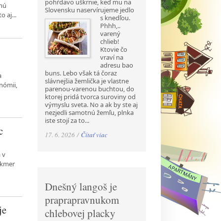
pohŕdavo uškrnie, keď mu na
tnú
Slovensku naservírujeme jedlo
 aj...
s
knedľou.
Phhh,..
varený
chlieb!
Ktovie čo
vraví na
adresu bao
buns. Lebo však tá čoraz
a
slávnejšia žemlička je vlastne
nómii,
parenou-varenou buchtou, do
ktorej pridá tvorca suroviny od
výmyslu sveta. No a ak by ste aj
nezjedli samotnú žemľu, plnka
iste stojí za to...
c
17. 6. 2026 /
Čítať viac
 v
akmer
Dnešný langoš je
praprapravnukom
je
chlebovej placky