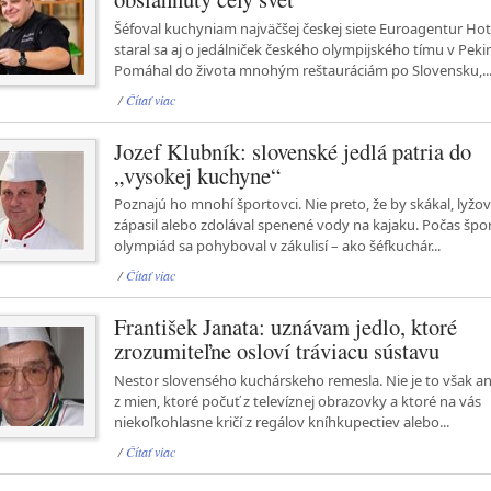
Šéfoval kuchyniam najväčšej českej siete Euroagentur Hot
staral sa aj o jedálniček českého olympijského tímu v Peki
Pomáhal do života mnohým reštauráciám po Slovensku,..
/
Čítať viac
Jozef Klubník: slovenské jedlá patria do
„vysokej kuchyne“
Poznajú ho mnohí športovci. Nie preto, že by skákal, lyžov
zápasil alebo zdolával spenené vody na kajaku. Počas šp
olympiád sa pohyboval v zákulisí – ako šéfkuchár...
/
Čítať viac
František Janata: uznávam jedlo, ktoré
zrozumiteľne osloví tráviacu sústavu
Nestor slovensého kuchárskeho remesla. Nie je to však an
z mien, ktoré počuť z televíznej obrazovky a ktoré na vás
niekoľkohlasne kričí z regálov kníhkupectiev alebo...
/
Čítať viac