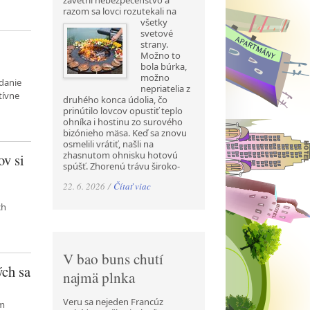
zavetril nebezpečenstvo a
razom sa lovci rozutekali na
všetky
svetové
strany.
Možno to
bola búrka,
možno
adanie
nepriatelia z
tívne
druhého konca údolia, čo
prinútilo lovcov opustiť teplo
ohníka i hostinu zo surového
bizónieho mäsa. Keď sa znovu
osmelili vrátiť, našli na
zhasnutom ohnisku hotovú
ov si
spúšť. Zhorenú trávu široko-
22. 6. 2026 /
Čítať viac
ch
V bao buns chutí
ých sa
najmä plnka
Veru sa nejeden Francúz
ym