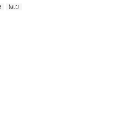
2
ĎALEJ