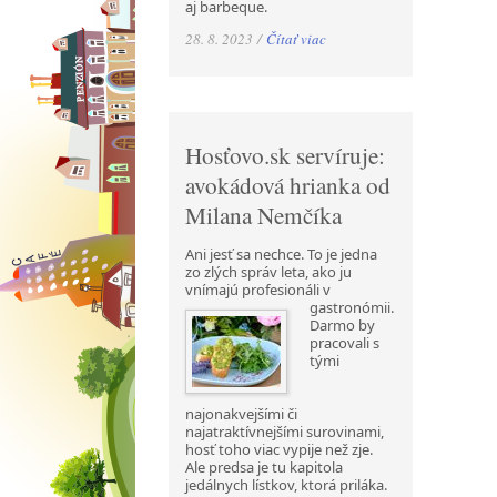
aj barbeque.
28. 8. 2023 /
Čítať viac
Hosťovo.sk servíruje:
avokádová hrianka od
Milana Nemčíka
Ani jesť sa nechce. To je jedna
zo zlých správ leta, ako ju
vnímajú profesionáli v
gastronómii.
Darmo by
pracovali s
tými
najonakvejšími či
najatraktívnejšími surovinami,
hosť toho viac vypije než zje.
Ale predsa je tu kapitola
jedálnych lístkov, ktorá priláka.