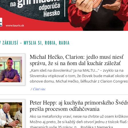
V ZÁKULISÍ – MYSLIA SI, ROBIA, RADIA
Michal Hečko, Clarion: jedlo musí niesť
správu, že si na ňom dal kuchár záležať
„Kam ideš na dovolenku? Ja na MALTU..." – zvyklo sa na
Slovensku vtipkovať o tom, že človek bude makať okolo s
obnove domu. Michal Hečko, šéfkuchár z Clarion Congress
/
Čítať viac
Peter Hepp: aj kuchyňa prímorského Švéd
prešla procesom odľahčovania
Ako sa metaforicky vraví, nesie na chrbte už osem krížikov
Možno aj preto, že si každý deň otvorí jednu z tisícok fliaš
zbieraných vyše 35 rokov ☺... Rodáka z Nemecka...