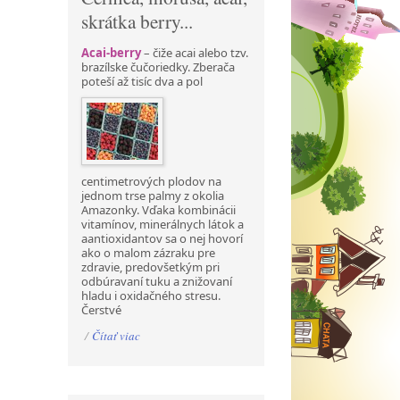
skrátka berry...
Acai-berry
– čiže acai alebo tzv.
brazílske čučoriedky. Zberača
poteší až tisíc dva a pol
centimetrových plodov na
jednom trse palmy z okolia
Amazonky. Vďaka kombinácii
vitamínov, minerálnych látok a
aantioxidantov sa o nej hovorí
ako o malom zázraku pre
zdravie, predovšetkým pri
odbúravaní tuku a znižovaní
hladu i oxidačného stresu.
Čerstvé
/
Čítať viac