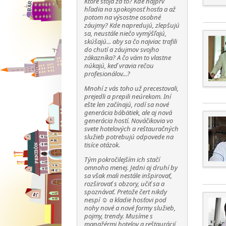
Ktoré stoja za to? Kde najprv
hľadia na spokojnosť hosťa a až
potom na výsostne osobné
záujmy? Kde napredujú, zlepšujú
sa, neustále niečo vymýšľajú,
skúšajú... aby sa čo najviac trafili
do chutí a záujmov svojho
zákazníka? A čo vám to vlastne
núkajú, keď vravia rečou
profesionálov...?
Mnohí z vás toho už precestovali,
prejedli a prepili neúrekom. Iní
ešte len začínajú, rodí sa nové
generácia bábätiek, ale aj nová
generácia hostí. Nováčikovia vo
svete hotelových a reštauračných
služieb potrebujú odpovede na
tisíce otázok.
Tým pokročilejším ich stačí
omnoho menej. Jedni aj druhí by
sa však mali nestále inšpirovať,
rozširovať s obzory, učiť sa a
spoznávať. Pretože čert nikdy
nespí ☺ a kladie hosťovi pod
nohy nové a nové formy služieb,
pojmy, trendy. Musíme s
manažérmi hotelov a reštaurácií