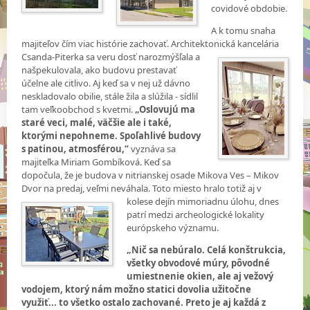
covidové obdobie.
A k tomu snaha
majiteľov čím viac histórie zachovať. Architektonická kancelária
Csanda-Piterka sa veru dosť narozmýšľala a
našpekulovala, ako budovu prestavať
účelne ale citlivo. Aj keď sa v nej už dávno
neskladovalo obilie, stále žila a slúžila - sídlil
tam veľkoobchod s kvetmi.
„Oslovujú ma
staré veci, malé, väčšie ale i také,
ktorými nepohneme. Spoľahlivé budovy
s patinou, atmosférou,“
vyznáva sa
majiteľka Miriam Gombíková. Keď sa
dopočula, že je budova v nitrianskej osade Mikova Ves – Mikov
Dvor na predaj, veľmi neváhala. Toto miesto hralo totiž aj v
kolese dejín mimoriadnu úlohu,
dnes
patrí medzi archeologické lokality
európskeho významu.
„Nič sa nebúralo. Celá konštrukcia,
všetky obvodové múry, pôvodné
umiestnenie okien, ale aj vežový
vodojem, ktorý nám možno statici dovolia užitočne
využiť... to všetko ostalo zachované. Preto je aj každá z