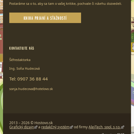
Postaráme sa o to, aby sa tam o vašej kritike, pochvale či návrhu dozvedeli.
KNIHA PRIANÍ A SŤAŽNOSTÍ
KONTAKTUJTE NÁS
Šéfredaktorka
Ing. Soňa Hudecová
Tel: 0907 36 88 44
sonja.hudecova@hotelovo.sk
2013 – 2026 © Hostovo.sk
Grafický dizajn
a
redakčný systém
od firmy
AlejTech, spol. s r.o.