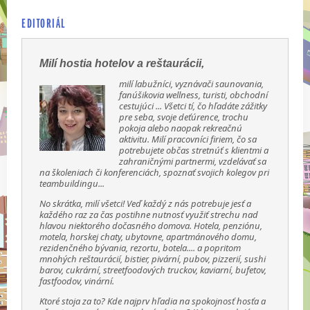
EDITORIÁL
Milí hostia hotelov a reštaurácii,
milí labužníci, vyznávači saunovania,
fanúšikovia wellness, turisti, obchodní
cestujúci ... Všetci tí, čo hľadáte zážitky
pre seba, svoje deťúrence, trochu
pokoja alebo naopak rekreačnú
aktivitu. Milí pracovníci firiem, čo sa
potrebujete občas stretnúť s klientmi a
zahraničnými partnermi, vzdelávať sa
na školeniach či konferenciách, spoznať svojich kolegov pri
teambuildingu...
No skrátka, milí všetci! Veď každý z nás potrebuje jesť a
každého raz za čas postihne nutnosť využiť strechu nad
hlavou niektorého dočasného domova. Hotela, penziónu,
motela, horskej chaty, ubytovne, apartmánového domu,
rezidenčného bývania, rezortu, botela.... a popritom
mnohých reštaurácií, bistier, pivární, pubov, pizzerií, sushi
barov, cukrární, streetfoodových truckov, kaviarní, bufetov,
fastfoodov, vinární.
Ktoré stoja za to? Kde najprv hľadia na spokojnosť hosťa a