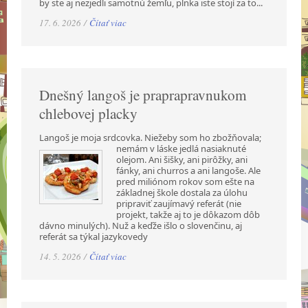
by ste aj nezjedli samotnú žemľu, plnka iste stojí za to...
17. 6. 2026 /
Čítať viac
Dnešný langoš je praprapravnukom
chlebovej placky
Langoš je moja srdcovka. Niežeby som ho zbožňovala;
nemám v láske jedlá nasiaknuté
olejom. Ani šišky, ani pirôžky, ani
fánky, ani churros a ani langoše. Ale
pred miliónom rokov som ešte na
základnej škole dostala za úlohu
pripraviť zaujímavý referát (nie
projekt, takže aj to je dôkazom dôb
dávno minulých). Nuž a keďže išlo o slovenčinu, aj
referát sa týkal jazykovedy
14. 5. 2026 /
Čítať viac