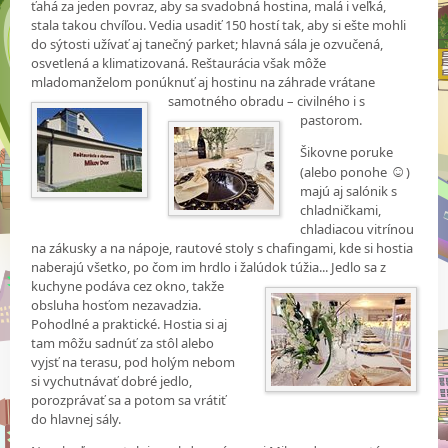
ťahá za jeden povraz, aby sa svadobná hostina, malá i veľká,
stala takou chvíľou. Vedia usadiť 150 hostí tak, aby si ešte mohli
do sýtosti užívať aj tanečný parket; hlavná sála je ozvučená,
osvetlená a klimatizovaná. Reštaurácia však môže
mladomanželom ponúknuť aj hostinu na záhrade vrátane
samotného obradu – civilného i s
pastorom.
Šikovne poruke
☺
(alebo ponohe
)
majú aj salónik s
chladničkami,
chladiacou vitrínou
na zákusky a na nápoje, rautové stoly s chafingami, kde si hostia
naberajú všetko, po čom im hrdlo i žalúdok túžia... Jedlo sa z
kuchyne podáva cez
okno, takže
obsluha hosťom nezavadzia.
Pohodlné a praktické. Hostia si aj
tam môžu sadnúť za stôl alebo
vyjsť na terasu, pod holým nebom
si vychutnávať dobré jedlo,
porozprávať sa a potom sa vrátiť
do hlavnej sály.