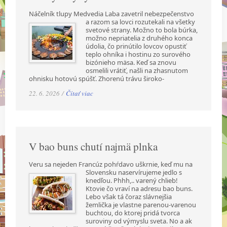
Náčelník tlupy Medvedia Laba zavetril nebezpečenstvo
a razom sa lovci rozutekali na všetky
svetové strany. Možno to bola búrka,
možno nepriatelia z druhého konca
údolia, čo prinútilo lovcov opustiť
teplo ohníka i hostinu zo surového
bizónieho mäsa. Keď sa znovu
osmelili vrátiť, našli na zhasnutom
ohnisku hotovú spúšť. Zhorenú trávu široko-
22. 6. 2026 /
Čítať viac
V bao buns chutí najmä plnka
Veru sa nejeden Francúz pohŕdavo uškrnie, keď mu na
Slovensku naservírujeme jedlo s
knedľou. Phhh,.. varený chlieb!
Ktovie čo vraví na adresu bao buns.
Lebo však tá čoraz slávnejšia
žemlička je vlastne parenou-varenou
buchtou, do ktorej pridá tvorca
suroviny od výmyslu sveta. No a ak