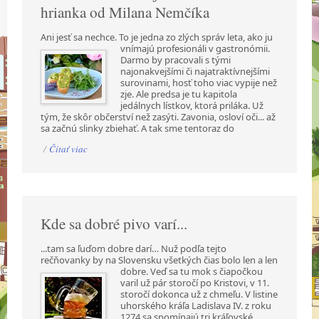
hrianka od Milana Nemčíka
Ani jesť sa nechce. To je jedna zo zlých správ leta, ako ju
vnímajú profesionáli v gastronómii.
Darmo by pracovali s tými
najonakvejšími či najatraktívnejšími
surovinami, hosť toho viac vypije než
zje. Ale predsa je tu kapitola
jedálnych lístkov, ktorá priláka. Už
tým, že skôr občerství než zasýti. Zavonia, osloví oči... až
sa začnú slinky zbiehať. A tak sme tentoraz do
/
Čítať viac
Kde sa dobré pivo varí...
...tam sa ľuďom dobre darí… Nuž podľa tejto
rečňovanky by na Slovensku všetkých čias bolo len a
len
dobre. Veď sa tu mok s čiapočkou
varil už pár storočí po Kristovi, v 11.
storočí dokonca už z chmeľu. V listine
uhorského kráľa Ladislava IV. z roku
1274 sa spomínajú tri kráľovské