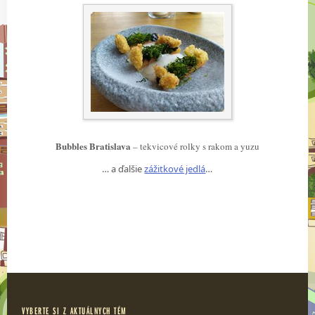
Bubbles Bratislava
– tekvicové rolky s rakom a yuzu
… a ďalšie
zážitkové jedlá
…
VYBERTE SI Z AKTUÁLNYCH TÉM