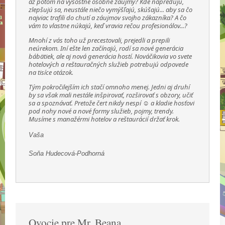
až potom na výsostne osobné záujmy? Kde napredujú,
zlepšujú sa, neustále niečo vymýšľajú, skúšajú... aby sa čo
najviac trafili do chutí a záujmov svojho zákazníka? A čo
vám to vlastne núkajú, keď vravia rečou profesionálov...?
Mnohí z vás toho už precestovali, prejedli a prepili
neúrekom. Iní ešte len začínajú, rodí sa nové generácia
bábätiek, ale aj nová generácia hostí. Nováčikovia vo svete
hotelových a reštauračných služieb potrebujú odpovede
na tisíce otázok.
Tým pokročilejším ich stačí omnoho menej. Jedni aj druhí
by sa však mali nestále inšpirovať, rozširovať s obzory, učiť
sa a spoznávať. Pretože čert nikdy nespí ☺ a kladie hosťovi
pod nohy nové a nové formy služieb, pojmy, trendy.
Musíme s manažérmi hotelov a reštaurácií držať krok.
Vaša
Soňa Hudecová-Podhorná
Ovocie pre Mr. Beana