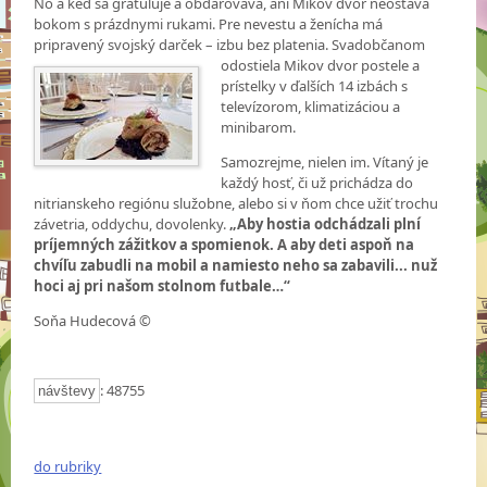
No a keď sa gratuluje a obdarováva, ani Mikov dvor neostáva
bokom s prázdnymi rukami. Pre nevestu a ženícha má
pripravený svojský darček – izbu bez platenia. Svadobčanom
odostiela Mikov dvor postele a
prístelky v ďalších 14 izbách s
televízorom, klimatizáciou a
minibarom.
Samozrejme, nielen im. Vítaný je
každý hosť, či už prichádza do
nitrianskeho regiónu služobne, alebo si v ňom chce užiť trochu
závetria, oddychu, dovolenky.
„
Aby hostia odchádzali plní
príjemných zážitkov a spomienok. A aby deti aspoň na
chvíľu zabudli na mobil a namiesto neho sa zabavili... nuž
hoci aj pri našom stolnom futbale…“
Soňa Hudecová ©
: 48755
návštevy
do rubriky