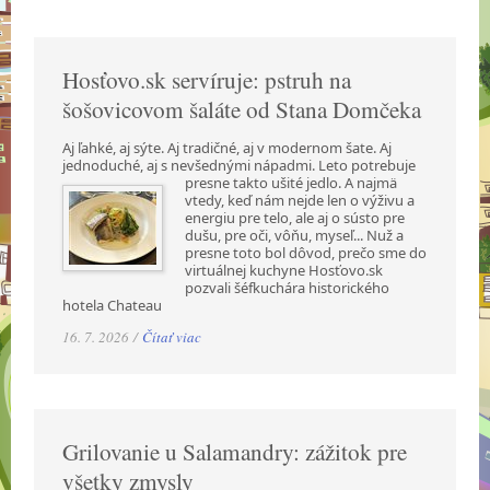
Hosťovo.sk servíruje: pstruh na
šošovicovom šaláte od Stana Domčeka
Aj ľahké, aj sýte. Aj tradičné, aj v modernom šate. Aj
jednoduché, aj s nevšednými nápadmi.
Leto potrebuje
presne takto ušité jedlo. A najmä
vtedy, keď nám nejde len o výživu a
energiu pre telo, ale aj o sústo pre
dušu, pre oči, vôňu, myseľ... Nuž a
presne toto bol dôvod, prečo sme do
virtuálnej kuchyne Hosťovo.sk
pozvali šéfkuchára historického
hotela Chateau
16. 7. 2026 /
Čítať viac
Grilovanie u Salamandry: zážitok pre
všetky zmysly