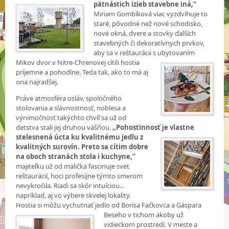
pätnástich izieb stavebne iná,“
Miriam Gombíková viac vyzdvihuje to
staré, pôvodné než nové schodisko,
nové okná, dvere a stovky ďalších
stavebných či dekoratívnych prvkov,
aby sa v reštaurácii s ubytovaním
Mikov dvor
v Nitre-Chrenovej cítili hostia
príjemne a pohodlne. Teda tak, ako to má aj
ona najradšej.
Práve atmosféra osláv, spoločného
stolovania a slávnostnosť, noblesa a
výnimočnosť takýchto chvíľ sa už od
detstva stali jej druhou vášňou.
„Pohostinnosť je vlastne
stelesnená úcta ku kvalitnému jedlu z
kvalitných surovín. Preto sa cítim dobre
na oboch stranách stola i kuchyne,“
majiteľku už od malička fascinuje svet
reštaurácií, hoci profesijne týmto smerom
nevykročila. Riadi sa skôr intuíciou...
napríklad, aj vo výbere skvelej lokality.
Hostia si môžu vychutnať jedlo od Borisa Fačkovca a Gáspara
Beseho v tichom akoby už
vidieckom prostredí. V meste a