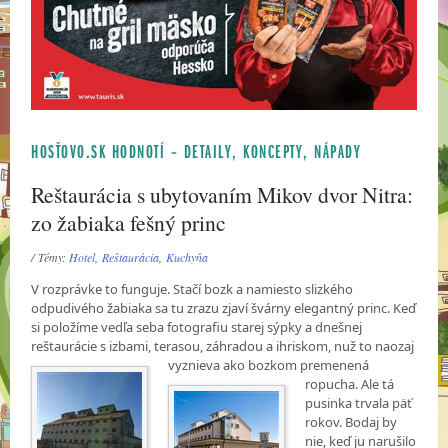
HOSŤOVO.SK HODNOTÍ – DETAILY, KONCEPTY, NÁPADY
Reštaurácia s ubytovaním Mikov dvor Nitra:
zo žabiaka fešný princ
/ Témy:
Hotel
,
Reštaurácia
,
Kuchyňa
V rozprávke to funguje. Stačí bozk a namiesto slizkého
odpudivého žabiaka sa tu zrazu zjaví švárny elegantný princ. Keď
si položíme vedľa seba fotografiu starej sýpky a dnešnej
reštaurácie s izbami, terasou, záhradou a ihriskom, nuž to naozaj
vyznieva ako bozkom
premenená
ropucha. Ale tá
pusinka trvala päť
rokov. Bodaj by
nie, keď ju narušilo