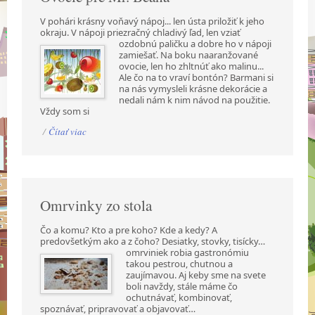
V pohári krásny voňavý nápoj... len ústa priložiť k jeho
okraju. V nápoji priezračný chladivý ľad,
len vziať
ozdobnú paličku a dobre ho v nápoji
zamiešať. Na boku naaranžované
ovocie, len ho zhltnúť ako malinu...
Ale čo na to vraví bontón? Barmani si
na nás vymysleli krásne dekorácie a
nedali nám k nim návod na použitie.
Vždy som si
/
Čítať viac
Omrvinky zo stola
Čo a komu? Kto a pre koho? Kde a kedy? A
predovšetkým ako a z čoho? Desiatky, stovky,
tisícky…
omrviniek robia gastronómiu
takou pestrou, chutnou a
zaujímavou. Aj keby sme na svete
boli navždy, stále máme čo
ochutnávať, kombinovať,
spoznávať, pripravovať a objavovať…