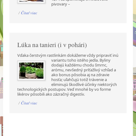
pivovary –
/
Čítať viac
Lúka na tanieri (i v pohári)
Vďaka čerstvým rastlinkám dokážeme vždy pripraviť inú
variantu toho istého jedla. Byliny
dodajú každému chodu šmrnc,
arómu, nevšedný príťažlivý vzhľad a
ako bonus pôsobia aj na zdravie
hosťa; uľahčujú totiž trávenie a
eliminujú škodlivé účinky niektorých
technologických postupov. Veď mnohé by vo forme
likérov pôsobili ako zázračný digestív.
/
Čítať viac