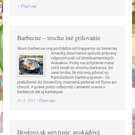
/
Čítať viac
Barbecue – trochu iné grilovanie
Slovo barbecue vraj pochádza od trapperov zo Severnej
Ameriky, ktorí tento spôsob prípravy
odpozorovali od stredoamerických
Aravakov. Prúty na uchytenie mäsa
totiž rezali zo stromu barbacoa. Iní
zase tvrdia, že má svoj pôvod vo
francúzskom barbe-a-queue – čo
prelúštené do slovenčiny znamená pečenie od fúzov po
chvost. A práve preto odborníci i amatéri vravia o
barbecue ale aj barbeque.
28. 8. 2023 /
Čítať viac
Hosťovo.sk servíruje: avokádová