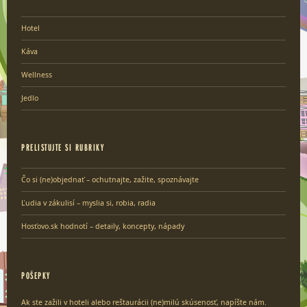
Hotel
Káva
Wellness
Jedlo
PRELISTUJTE SI RUBRIKY
Čo si (ne)objednať – ochutnajte, zažite, spoznávajte
Ľudia v zákulisí – myslia si, robia, radia
Hosťovo.sk hodnotí – detaily, koncepty, nápady
POŠEPKY
Ak ste zažili v hoteli alebo reštaurácii (ne)milú skúsenosť, napíšte nám.