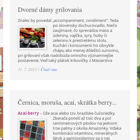
Dvorné dámy grilovania
Znalec by povedal „accompaniment, condiment“. Teda
po slovensky dochucovadlo. Niečo
zaujímavé, čo sprevádza mäso a
údeniny, vajíčka, syry, huby či
zeleninu k prestretému stolu.
Kuchári i konzumenti ho obvykle
chápu ako menej dôležitú surovinu,
pri grilovaní však nadobúda omnoho významnejšie
postavenie. Veď taký plátok krkovičky z Mäsiarstva
31. 7. 2023 /
Čítať viac
Černica, moruša, acai, skrátka berry...
Acai-berry
– čiže acai alebo tzv. brazílske čučoriedky.
Zberača poteší až tisíc dva a pol
centimetrových plodov na jednom
trse palmy z okolia Amazonky. Vďaka
kombinácii vitamínov, minerálnych
látok a aantioxidantov sa o nej