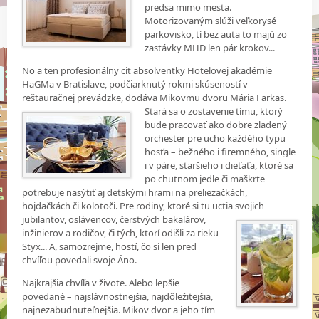
predsa mimo mesta.
Motorizovaným slúži veľkorysé
parkovisko, tí bez auta to majú zo
zastávky MHD len pár krokov...
No a ten profesionálny cit absolventky Hotelovej akadémie
HaGMa v Bratislave, podčiarknutý rokmi skúseností v
reštauračnej prevádzke, dodáva Mikovmu dvoru Mária Farkas.
Stará sa o zostavenie tímu, ktorý
bude pracovať ako dobre zladený
orchester pre ucho každého typu
hosťa – bežného i firemného, single
i v páre, staršieho i dieťaťa, ktoré sa
po chutnom jedle či maškrte
potrebuje nasýtiť aj detskými hrami na preliezačkách,
hojdačkách či kolotoči. Pre rodiny, ktoré si tu uctia svojich
jubilantov, oslávencov, čerstvých bakalárov,
inžinierov a rodičov, či tých, ktorí odišli za rieku
Styx... A, samozrejme, hostí, čo si len pred
chvíľou povedali svoje Áno.
Najkrajšia chvíľa v živote. Alebo lepšie
povedané – najslávnostnejšia, najdôležitejšia,
najnezabudnuteľnejšia. Mikov dvor a jeho tím