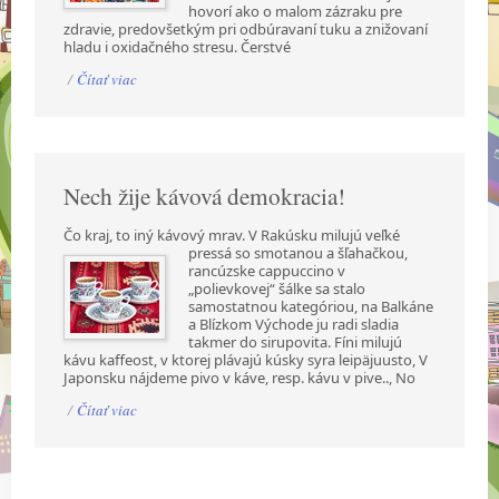
hovorí ako o malom zázraku pre
zdravie, predovšetkým pri odbúravaní tuku a znižovaní
hladu i oxidačného stresu. Čerstvé
/
Čítať viac
Nech žije kávová demokracia!
Čo kraj, to iný kávový mrav. V Rakúsku milujú veľké
pressá so smotanou a šľahačkou,
rancúzske cappuccino v
„polievkovej“ šálke sa stalo
samostatnou kategóriou, na Balkáne
a Blízkom Východe ju radi sladia
takmer do sirupovita. Fíni milujú
kávu kaffeost, v ktorej plávajú kúsky syra leipäjuusto, V
Japonsku nájdeme pivo v káve, resp. kávu v pive.., No
/
Čítať viac