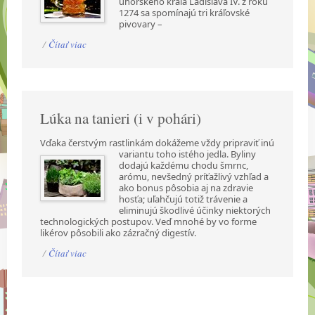
uhorského kráľa Ladislava IV. z roku
1274 sa spomínajú tri kráľovské
pivovary –
/
Čítať viac
Lúka na tanieri (i v pohári)
Vďaka čerstvým rastlinkám dokážeme vždy pripraviť inú
variantu toho istého jedla. Byliny
dodajú každému chodu šmrnc,
arómu, nevšedný príťažlivý vzhľad a
ako bonus pôsobia aj na zdravie
hosťa; uľahčujú totiž trávenie a
eliminujú škodlivé účinky niektorých
technologických postupov. Veď mnohé by vo forme
likérov pôsobili ako zázračný digestív.
/
Čítať viac