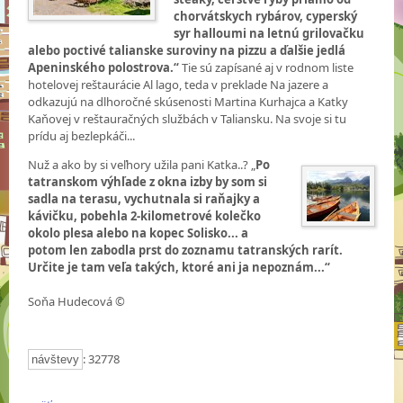
chorvátskych rybárov, cyperský
syr halloumi na letnú grilovačku
alebo poctivé talianske suroviny na pizzu a ďalšie jedlá
Apeninského polostrova.“
Tie sú zapísané aj v rodnom liste
hotelovej reštaurácie Al lago, teda v preklade Na jazere a
odkazujú na dlhoročné skúsenosti Martina Kurhajca a Katky
Kaňovej v reštauračných službách v Taliansku. Na svoje si tu
prídu aj bezlepkáči...
Nuž a ako by si veľhory užila pani Katka..? „
Po
tatranskom výhľade z okna izby by som si
sadla na terasu, vychutnala si raňajky a
kávičku, pobehla 2-kilometrové kolečko
okolo plesa alebo na kopec Solisko... a
potom len zabodla prst do zoznamu tatranských rarít.
Určite je tam veľa takých, ktoré ani ja nepoznám...“
Soňa Hudecová ©
: 32778
návštevy