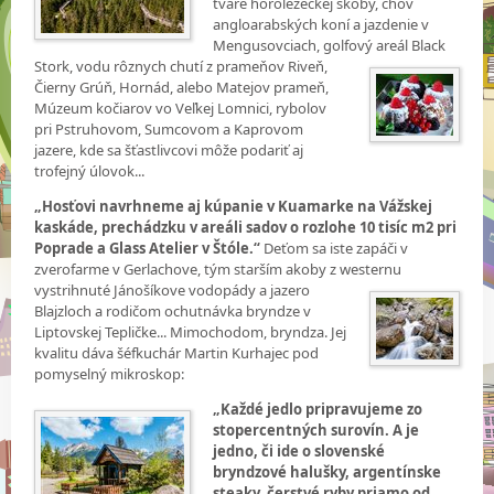
tvare horolezeckej skoby, chov
angloarabských koní a jazdenie v
Mengusovciach, golfový areál
Black
Stork, vodu rôznych chutí z prameňov Riveň,
Čierny Grúň, Hornád, alebo Matejov prameň,
Múzeum kočiarov vo Veľkej Lomnici, rybolov
pri Pstruhovom, Sumcovom a Kaprovom
jazere, kde sa šťastlivcovi môže podariť aj
trofejný úlovok...
„Hosťovi navrhneme aj kúpanie v Kuamarke na Vážskej
kaskáde, prechádzku v areáli sadov o rozlohe 10 tisíc m2 pri
Poprade a Glass Atelier v Štóle.“
Deťom sa iste zapáči v
zverofarme v Gerlachove, tým starším akoby z westernu
vystrihnuté Jánošíkove vodopády a
jazero
Blajzloch a rodičom ochutnávka bryndze v
Liptovskej Tepličke... Mimochodom, bryndza. Jej
kvalitu dáva šéfkuchár Martin Kurhajec pod
pomyselný mikroskop:
„Každé jedlo pripravujeme zo
stopercentných surovín. A je
jedno, či ide o slovenské
bryndzové halušky, argentínske
steaky, čerstvé ryby priamo od