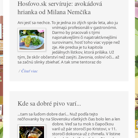
Hosťovo.sk servíruje: avokádová
hrianka od Milana Nemčíka
Ani jesť sa nechce. To je jedna zo zlých správ leta, ako ju
vnímajú profesionáli v gastronómii.
Darmo by pracovali s tými
najonakvejšími či najatraktívnejšími
surovinami, hosť toho viac vypije než
zje. Ale predsa je tu kapitola
jedálnych lístkov, ktorá priláka. Už
tým, že skôr občerství než zasýti. Zavonia, osloví oči... až
sa začnú slinky zbiehať. A tak sme tentoraz do
/
Čítať viac
Kde sa dobré pivo varí...
...tam sa ľuďom dobre darí… Nuž podľa tejto
rečňovanky by na Slovensku všetkých čias bolo len a
len
dobre. Veď sa tu mok s čiapočkou
varil už pár storočí po Kristovi, v 11.
storočí dokonca už z chmeľu. V listine