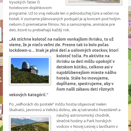
Vysokých Tatier či
hotelovom doplnkovom
programe. Už to vraj nebude len o jednoduchej túre a večeri na
hoteli. V zozname plánovaných podujatí je aj koncert pod holým
nebom či premietanie filmov. No a samozrejme, animácie pre
deti, ktoré tu prebiehajú každý rok.
„Ak stíchne kolotoč na našom vonkajšom ihrisku, to už
vieme, že je niečo veľmi zle. Presne tak to bolo počas
lockdown-u... Inak je plné detí a usilovných oteckov, ktorí
kolotoč točia. Po aktivite na
ihrisku sa deti môžu upokojiť v
detskom kútiku, celkovo asi v
najobľúbenejšom mieste nášho
hotela. Stále ho inovujeme,
dopĺňame, spestrujeme, aby v
ňom našli zábavu deti rôznych
vekových kategórií.“
Po „veľhorách do postele“ môžu hostia objavovať nielen
Skalnatú, Javorovú a Velickú dolinu, ale aj tatranskú hvezdáreň a
náučný
astronomický chodník,
slnečné hodiny a Park horských
vodcov v Novej Lesnej s lavičkami v