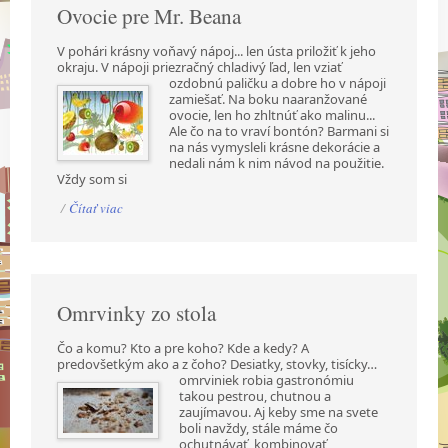
Ovocie pre Mr. Beana
V pohári krásny voňavý nápoj... len ústa priložiť k jeho
okraju. V nápoji priezračný chladivý ľad,
len vziať
ozdobnú paličku a dobre ho v nápoji
zamiešať. Na boku naaranžované
ovocie, len ho zhltnúť ako malinu...
Ale čo na to vraví bontón? Barmani si
na nás vymysleli krásne dekorácie a
nedali nám k nim návod na použitie.
Vždy som si
/
Čítať viac
Omrvinky zo stola
Čo a komu? Kto a pre koho? Kde a kedy? A
predovšetkým ako a z čoho? Desiatky, stovky,
tisícky…
omrviniek robia gastronómiu
takou pestrou, chutnou a
zaujímavou. Aj keby sme na svete
boli navždy, stále máme čo
ochutnávať, kombinovať,