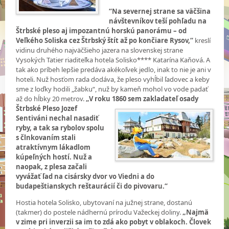
“Na severnej strane sa väčšina
návštevníkov teší pohľadu na
Štrbské pleso aj impozantnú horskú panorámu – od
Veľkého Soliska cez Štrbský štít až po končiare Rysov,“
kreslí
vidinu druhého najväčšieho jazera na slovenskej strane
Vysokých Tatier riaditeľka hotela Solisko**** Katarína Kaňová. A
tak ako príbeh lepšie predáva akékoľvek jedlo, inak to nie je ani v
hoteli. Nuž hosťom rada dodáva, že pleso vyhĺbil ľadovec a keby
sme z loďky hodili „žabku“, nuž by kameň mohol vo vode padať
až do hĺbky 20 metrov.
„V roku 1860 sem zakladateľ osady
Štrbské Pleso Jozef
Sentiváni nechal nasadiť
ryby, a tak sa rybolov spolu
s člnkovaním stali
atraktívnym lákadlom
kúpeľných hostí. Nuž a
naopak, z plesa začali
vyvážať ľad na cisársky dvor vo Viedni a do
budapeštianskych reštaurácií či do pivovaru.“
Hostia hotela Solisko, ubytovaní na južnej strane, dostanú
(takmer) do postele nádhernú prírodu Važeckej doliny.
„Najmä
v zime pri inverzii sa im to zdá ako pobyt v oblakoch. Človek