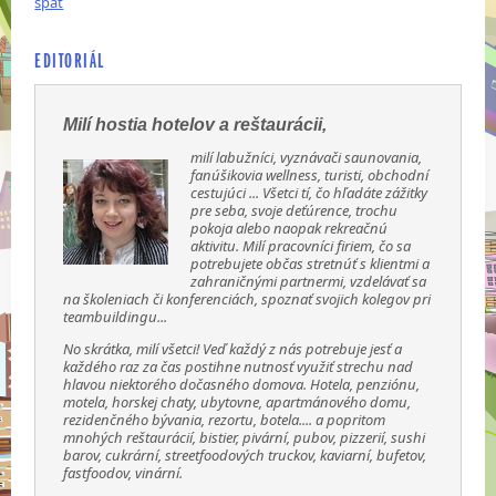
späť
EDITORIÁL
Milí hostia hotelov a reštaurácii,
milí labužníci, vyznávači saunovania,
fanúšikovia wellness, turisti, obchodní
cestujúci ... Všetci tí, čo hľadáte zážitky
pre seba, svoje deťúrence, trochu
pokoja alebo naopak rekreačnú
aktivitu. Milí pracovníci firiem, čo sa
potrebujete občas stretnúť s klientmi a
zahraničnými partnermi, vzdelávať sa
na školeniach či konferenciách, spoznať svojich kolegov pri
teambuildingu...
No skrátka, milí všetci! Veď každý z nás potrebuje jesť a
každého raz za čas postihne nutnosť využiť strechu nad
hlavou niektorého dočasného domova. Hotela, penziónu,
motela, horskej chaty, ubytovne, apartmánového domu,
rezidenčného bývania, rezortu, botela.... a popritom
mnohých reštaurácií, bistier, pivární, pubov, pizzerií, sushi
barov, cukrární, streetfoodových truckov, kaviarní, bufetov,
fastfoodov, vinární.