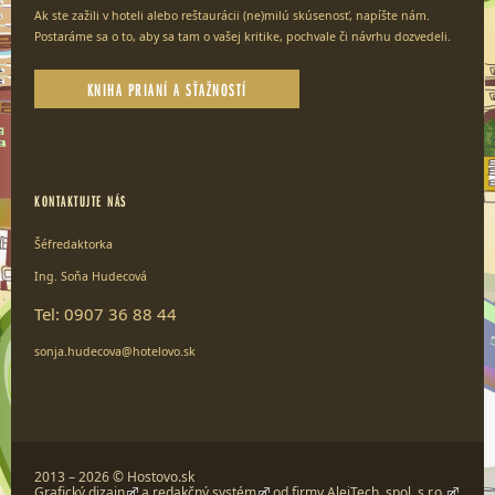
Ak ste zažili v hoteli alebo reštaurácii (ne)milú skúsenosť, napíšte nám.
Postaráme sa o to, aby sa tam o vašej kritike, pochvale či návrhu dozvedeli.
KNIHA PRIANÍ A SŤAŽNOSTÍ
KONTAKTUJTE NÁS
Šéfredaktorka
Ing. Soňa Hudecová
Tel: 0907 36 88 44
sonja.hudecova@hotelovo.sk
2013 – 2026 © Hostovo.sk
Grafický dizajn
a
redakčný systém
od firmy
AlejTech, spol. s r.o.