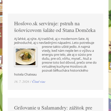
Hosťovo.sk servíruje: pstruh na
šošovicovom šaláte od Stana Domčeka
Aj ľahké, aj sýte. Aj tradičné, aj v modernom šate. Aj
jednoduché, aj s nevšednými nápadmi.
Leto potrebuje
presne takto ušité jedlo. A najmä
vtedy, keď nám nejde len o výživu a
energiu pre telo, ale aj o sústo pre
dušu, pre oči, vôňu, myseľ... Nuž a
presne toto bol dôvod, prečo sme do
virtuálnej kuchyne Hosťovo.sk
pozvali šéfkuchára historického
hotela Chateau
16. 7. 2026 /
Čítať viac
Grilovanie u Salamandry: zážitok pre