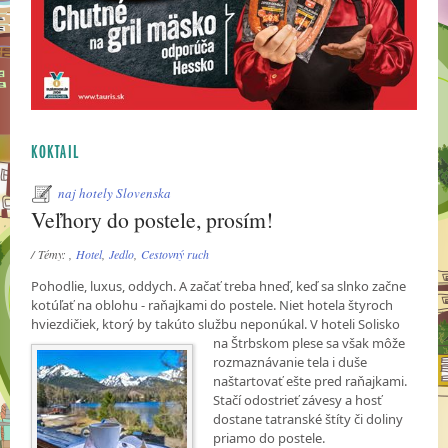
KOKTAIL
naj hotely Slovenska
Veľhory do postele, prosím!
/ Témy: ,
Hotel
,
Jedlo
,
Cestovný ruch
Pohodlie, luxus, oddych. A začať treba hneď, keď sa slnko začne
kotúľať na oblohu - raňajkami do postele. Niet hotela štyroch
hviezdičiek, ktorý by takúto službu neponúkal. V hoteli Solisko
na
Štrbskom plese sa však môže
rozmaznávanie tela i duše
naštartovať ešte pred raňajkami.
Stačí odostrieť závesy a hosť
dostane tatranské štíty či doliny
priamo do postele.