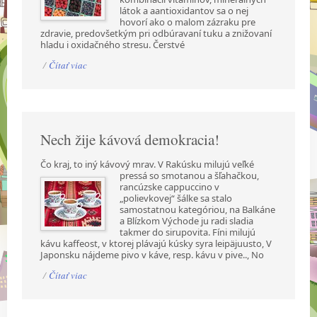
látok a aantioxidantov sa o nej
hovorí ako o malom zázraku pre
zdravie, predovšetkým pri odbúravaní tuku a znižovaní
hladu i oxidačného stresu. Čerstvé
/
Čítať viac
Nech žije kávová demokracia!
Čo kraj, to iný kávový mrav. V Rakúsku milujú veľké
pressá so smotanou a šľahačkou,
rancúzske cappuccino v
„polievkovej“ šálke sa stalo
samostatnou kategóriou, na Balkáne
a Blízkom Východe ju radi sladia
takmer do sirupovita. Fíni milujú
kávu kaffeost, v ktorej plávajú kúsky syra leipäjuusto, V
Japonsku nájdeme pivo v káve, resp. kávu v pive.., No
/
Čítať viac