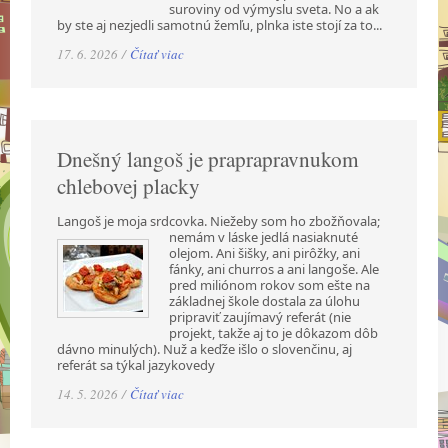
suroviny od výmyslu sveta. No a ak
by ste aj nezjedli samotnú žemľu, plnka iste stojí za to...
17. 6. 2026 /
Čítať viac
Dnešný langoš je praprapravnukom
chlebovej placky
Langoš je moja srdcovka. Niežeby som ho zbožňovala;
nemám v láske jedlá nasiaknuté
olejom. Ani šišky, ani pirôžky, ani
fánky, ani churros a ani langoše. Ale
pred miliónom rokov som ešte na
základnej škole dostala za úlohu
pripraviť zaujímavý referát (nie
projekt, takže aj to je dôkazom dôb
dávno minulých). Nuž a keďže išlo o slovenčinu, aj
referát sa týkal jazykovedy
14. 5. 2026 /
Čítať viac