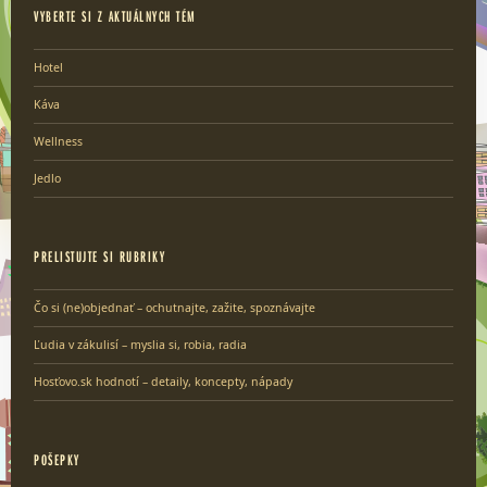
VYBERTE SI Z AKTUÁLNYCH TÉM
Hotel
Káva
Wellness
Jedlo
PRELISTUJTE SI RUBRIKY
Čo si (ne)objednať – ochutnajte, zažite, spoznávajte
Ľudia v zákulisí – myslia si, robia, radia
Hosťovo.sk hodnotí – detaily, koncepty, nápady
POŠEPKY