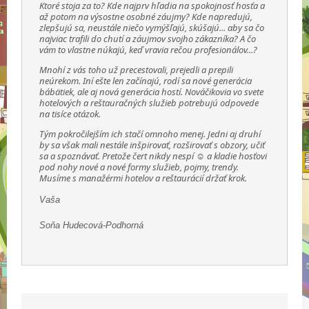
Ktoré stoja za to? Kde najprv hľadia na spokojnosť hosťa a
až potom na výsostne osobné záujmy? Kde napredujú,
zlepšujú sa, neustále niečo vymýšľajú, skúšajú... aby sa čo
najviac trafili do chutí a záujmov svojho zákazníka? A čo
vám to vlastne núkajú, keď vravia rečou profesionálov...?
Mnohí z vás toho už precestovali, prejedli a prepili
neúrekom. Iní ešte len začínajú, rodí sa nové generácia
bábätiek, ale aj nová generácia hostí. Nováčikovia vo svete
hotelových a reštauračných služieb potrebujú odpovede
na tisíce otázok.
Tým pokročilejším ich stačí omnoho menej. Jedni aj druhí
by sa však mali nestále inšpirovať, rozširovať s obzory, učiť
sa a spoznávať. Pretože čert nikdy nespí ☺ a kladie hosťovi
pod nohy nové a nové formy služieb, pojmy, trendy.
Musíme s manažérmi hotelov a reštaurácií držať krok.
Vaša
Soňa Hudecová-Podhorná