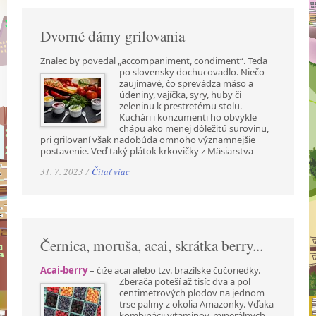
Dvorné dámy grilovania
Znalec by povedal „accompaniment, condiment“. Teda
po slovensky dochucovadlo. Niečo
zaujímavé, čo sprevádza mäso a
údeniny, vajíčka, syry, huby či
zeleninu k prestretému stolu.
Kuchári i konzumenti ho obvykle
chápu ako menej dôležitú surovinu,
pri grilovaní však nadobúda omnoho významnejšie
postavenie. Veď taký plátok krkovičky z Mäsiarstva
31. 7. 2023 /
Čítať viac
Černica, moruša, acai, skrátka berry...
Acai-berry
– čiže acai alebo tzv. brazílske čučoriedky.
Zberača poteší až tisíc dva a pol
centimetrových plodov na jednom
trse palmy z okolia Amazonky. Vďaka
kombinácii vitamínov, minerálnych