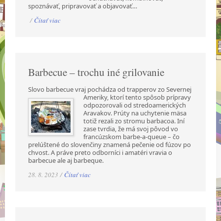
spoznávať, pripravovať a objavovať…
/
Čítať viac
Barbecue – trochu iné grilovanie
Slovo barbecue vraj pochádza od trapperov zo Severnej
Ameriky, ktorí tento spôsob prípravy
odpozorovali od stredoamerických
Aravakov. Prúty na uchytenie mäsa
totiž rezali zo stromu barbacoa. Iní
zase tvrdia, že má svoj pôvod vo
francúzskom barbe-a-queue – čo
prelúštené do slovenčiny znamená pečenie od fúzov po
chvost. A práve preto odborníci i amatéri vravia o
barbecue ale aj barbeque.
28. 8. 2023 /
Čítať viac