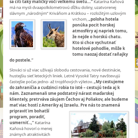
sa cíti taký maličký voči veľkému svetu...“
Katarína Kaňová
má na mysli dvaapolkilometrovú dĺžku doliny, uzatvorenej
slávnym „národným“ Kriváňom a Krátkou – rozložitým uzlovým
vrchom,
„poloha hotela
ponúka pocit horskej
atmosféry aj napriek tomu,
že nejde o horskú chatu.
Kto si chce vychutnať
hotelové pohodlie, môže k
tomu naozaj dostať raňajky
do postele.“
Slováci si už viac užívajú slobodu cestovania, nové destinácie,
hustejšiu sieť leteckých liniek. Letné Vysoké Tatry navštevujú
častejšie počas jedno- až trojdňových výletov.
„My cestujeme
do zahraničia a cudzinci robia to isté – cestujú teda aj k
nám. Zaznamenali sme podstatný nárast maďarskej
klientely, pretrváva záujem Čechov aj Poliakov, ale budeme
mať viac hostí z Ameriky aj Izraelu. Pre nás to znamená
pripraviť im bohatší
program, poradiť,
usmerniť..,“
Katarína
Kaňová hovorí o menej
známych atraktivitách