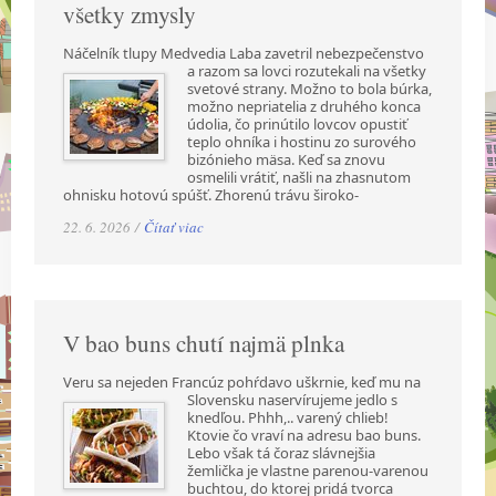
všetky zmysly
Náčelník tlupy Medvedia Laba zavetril nebezpečenstvo
a razom sa lovci rozutekali na všetky
svetové strany. Možno to bola búrka,
možno nepriatelia z druhého konca
údolia, čo prinútilo lovcov opustiť
teplo ohníka i hostinu zo surového
bizónieho mäsa. Keď sa znovu
osmelili vrátiť, našli na zhasnutom
ohnisku hotovú spúšť. Zhorenú trávu široko-
22. 6. 2026 /
Čítať viac
V bao buns chutí najmä plnka
Veru sa nejeden Francúz pohŕdavo uškrnie, keď mu na
Slovensku naservírujeme jedlo s
knedľou. Phhh,.. varený chlieb!
Ktovie čo vraví na adresu bao buns.
Lebo však tá čoraz slávnejšia
žemlička je vlastne parenou-varenou
buchtou, do ktorej pridá tvorca