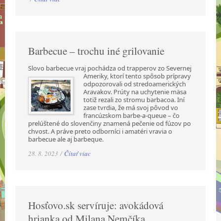
Barbecue – trochu iné grilovanie
Slovo barbecue vraj pochádza od trapperov zo Severnej
Ameriky, ktorí tento spôsob prípravy
odpozorovali od stredoamerických
Aravakov. Prúty na uchytenie mäsa
totiž rezali zo stromu barbacoa. Iní
zase tvrdia, že má svoj pôvod vo
francúzskom barbe-a-queue – čo
prelúštené do slovenčiny znamená pečenie od fúzov po
chvost. A práve preto odborníci i amatéri vravia o
barbecue ale aj barbeque.
28. 8. 2023 /
Čítať viac
Hosťovo.sk servíruje: avokádová
hrianka od Milana Nemčíka