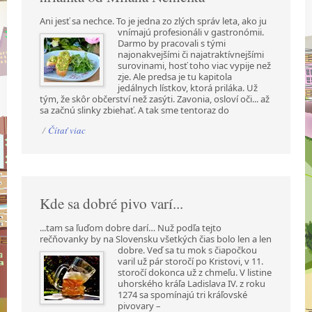
Ani jesť sa nechce. To je jedna zo zlých správ leta, ako ju
vnímajú profesionáli v gastronómii.
Darmo by pracovali s tými
najonakvejšími či najatraktívnejšími
surovinami, hosť toho viac vypije než
zje. Ale predsa je tu kapitola
jedálnych lístkov, ktorá priláka. Už
tým, že skôr občerství než zasýti. Zavonia, osloví oči... až
sa začnú slinky zbiehať. A tak sme tentoraz do
/
Čítať viac
Kde sa dobré pivo varí...
...tam sa ľuďom dobre darí… Nuž podľa tejto
rečňovanky by na Slovensku všetkých čias bolo len a
len
dobre. Veď sa tu mok s čiapočkou
varil už pár storočí po Kristovi, v 11.
storočí dokonca už z chmeľu. V listine
uhorského kráľa Ladislava IV. z roku
1274 sa spomínajú tri kráľovské
pivovary –