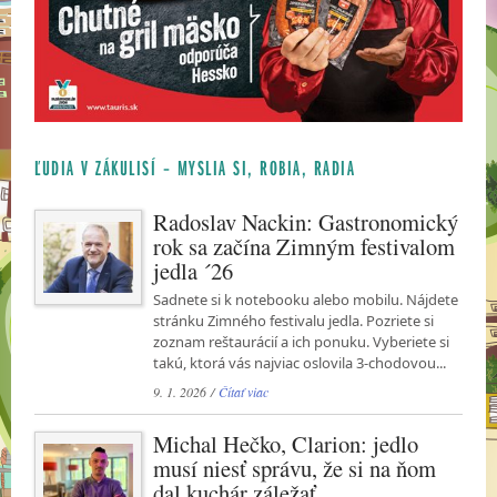
ĽUDIA V ZÁKULISÍ – MYSLIA SI, ROBIA, RADIA
Radoslav Nackin: Gastronomický
rok sa začína Zimným festivalom
jedla ´26
Sadnete si k notebooku alebo mobilu. Nájdete
stránku Zimného festivalu jedla. Pozriete si
zoznam reštaurácií a ich ponuku. Vyberiete si
takú, ktorá vás najviac oslovila 3-chodovou...
9. 1. 2026 /
Čítať viac
Michal Hečko, Clarion: jedlo
musí niesť správu, že si na ňom
dal kuchár záležať