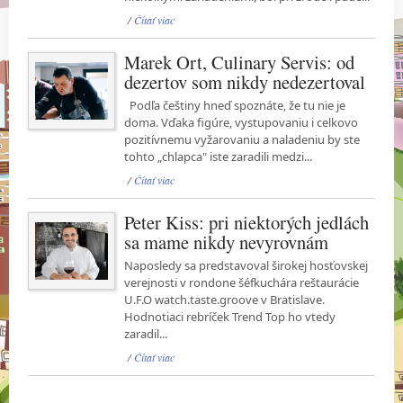
/
Čítať viac
Marek Ort, Culinary Servis: od
dezertov som nikdy nedezertoval
Podľa češtiny hneď spoznáte, že tu nie je
doma. Vďaka figúre, vystupovaniu i celkovo
pozitívnemu vyžarovaniu a naladeniu by ste
tohto „chlapca" iste zaradili medzi...
/
Čítať viac
Peter Kiss: pri niektorých jedlách
sa mame nikdy nevyrovnám
Naposledy sa predstavoval širokej hosťovskej
verejnosti v rondone šéfkuchára reštaurácie
U.F.O watch.taste.groove v Bratislave.
Hodnotiaci rebríček Trend Top ho vtedy
zaradil...
/
Čítať viac