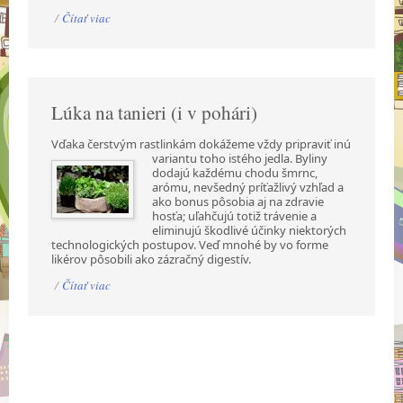
/
Čítať viac
Lúka na tanieri (i v pohári)
Vďaka čerstvým rastlinkám dokážeme vždy pripraviť inú
variantu toho istého jedla. Byliny
dodajú každému chodu šmrnc,
arómu, nevšedný príťažlivý vzhľad a
ako bonus pôsobia aj na zdravie
hosťa; uľahčujú totiž trávenie a
eliminujú škodlivé účinky niektorých
technologických postupov. Veď mnohé by vo forme
likérov pôsobili ako zázračný digestív.
/
Čítať viac