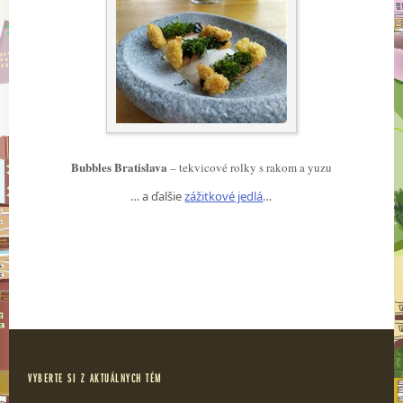
Bubbles Bratislava
– tekvicové rolky s rakom a yuzu
… a ďalšie
zážitkové jedlá
…
VYBERTE SI Z AKTUÁLNYCH TÉM