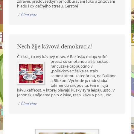
zdravie, predovšetkým pri odbúravaní tuku a znižovaní
hladu i oxidačného stresu. Čerstvé
/
Čítať viac
Nech žije kávová demokracia!
Čo kraj, to iný kávový mrav. V Rakúsku milujú veľké
pressá so smotanou a šľahačkou,
rancúzske cappuccino v
„polievkovej“ šálke sa stalo
samostatnou kategóriou, na Balkáne
a Blízkom Východe ju radi sladia
takmer do sirupovita. Fíni milujú
kávu kaffeost, v ktorej plávajú kúsky syra leipäjuusto, V
Japonsku nájdeme pivo v káve, resp. kávu v pive.., No
/
Čítať viac