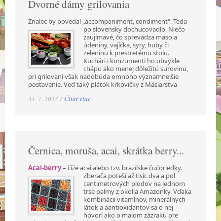
Dvorné dámy grilovania
Znalec by povedal „accompaniment, condiment“. Teda
po slovensky dochucovadlo. Niečo
zaujímavé, čo sprevádza mäso a
údeniny, vajíčka, syry, huby či
zeleninu k prestretému stolu.
Kuchári i konzumenti ho obvykle
chápu ako menej dôležitú surovinu,
pri grilovaní však nadobúda omnoho významnejšie
postavenie. Veď taký plátok krkovičky z Mäsiarstva
31. 7. 2023 /
Čítať viac
Černica, moruša, acai, skrátka berry...
Acai-berry
– čiže acai alebo tzv. brazílske čučoriedky.
Zberača poteší až tisíc dva a pol
centimetrových plodov na jednom
trse palmy z okolia Amazonky. Vďaka
kombinácii vitamínov, minerálnych
látok a aantioxidantov sa o nej
hovorí ako o malom zázraku pre