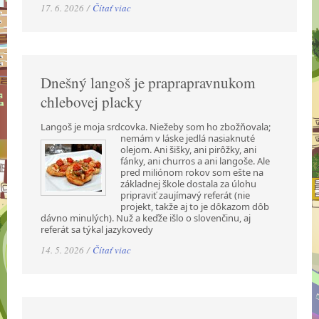
17. 6. 2026 /
Čítať viac
Dnešný langoš je praprapravnukom
chlebovej placky
Langoš je moja srdcovka. Niežeby som ho zbožňovala;
nemám v láske jedlá nasiaknuté
olejom. Ani šišky, ani pirôžky, ani
fánky, ani churros a ani langoše. Ale
pred miliónom rokov som ešte na
základnej škole dostala za úlohu
pripraviť zaujímavý referát (nie
projekt, takže aj to je dôkazom dôb
dávno minulých). Nuž a keďže išlo o slovenčinu, aj
referát sa týkal jazykovedy
14. 5. 2026 /
Čítať viac