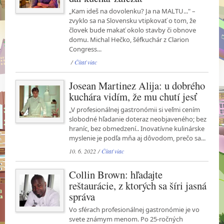
„Kam ideš na dovolenku? Ja na MALTU..." –
zvyklo sa na Slovensku vtipkovať o tom, že
človek bude makať okolo stavby či obnove
domu. Michal Hečko, šéfkuchár z Clarion
Congress...
/
Čítať viac
Josean Martinez Alija: u dobrého
kuchára vidím, že mu chutí jesť
„V profesionálnej gastronómii si veľmi cením
slobodné hľadanie doteraz neobjaveného; bez
hraníc, bez obmedzení.. Inovatívne kulinárske
myslenie je podľa mňa aj dôvodom, prečo sa...
10. 6. 2022 /
Čítať viac
Collin Brown: hľadajte
reštaurácie, z ktorých sa šíri jasná
správa
Vo sférach profesionálnej gastronómie je vo
svete známym menom. Po 25-ročných