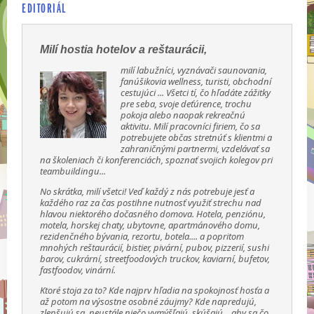
EDITORIÁL
Milí hostia hotelov a reštaurácii,
milí labužníci, vyznávači saunovania,
fanúšikovia wellness, turisti, obchodní
cestujúci ... Všetci tí, čo hľadáte zážitky
pre seba, svoje deťúrence, trochu
pokoja alebo naopak rekreačnú
aktivitu. Milí pracovníci firiem, čo sa
potrebujete občas stretnúť s klientmi a
zahraničnými partnermi, vzdelávať sa
na školeniach či konferenciách, spoznať svojich kolegov pri
teambuildingu...
No skrátka, milí všetci! Veď každý z nás potrebuje jesť a
každého raz za čas postihne nutnosť využiť strechu nad
hlavou niektorého dočasného domova. Hotela, penziónu,
motela, horskej chaty, ubytovne, apartmánového domu,
rezidenčného bývania, rezortu, botela.... a popritom
mnohých reštaurácií, bistier, pivární, pubov, pizzerií, sushi
barov, cukrární, streetfoodových truckov, kaviarní, bufetov,
fastfoodov, vinární.
Ktoré stoja za to? Kde najprv hľadia na spokojnosť hosťa a
až potom na výsostne osobné záujmy? Kde napredujú,
zlepšujú sa, neustále niečo vymýšľajú, skúšajú... aby sa čo