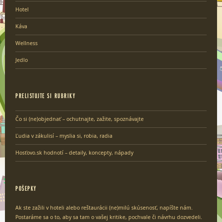
Hotel
Káva
Wellness
Jedlo
PRELISTUJTE SI RUBRIKY
Čo si (ne)objednať – ochutnajte, zažite, spoznávajte
Ľudia v zákulisí – myslia si, robia, radia
Hosťovo.sk hodnotí – detaily, koncepty, nápady
POŠEPKY
Ak ste zažili v hoteli alebo reštaurácii (ne)milú skúsenosť, napíšte nám.
Postaráme sa o to, aby sa tam o vašej kritike, pochvale či návrhu dozvedeli.