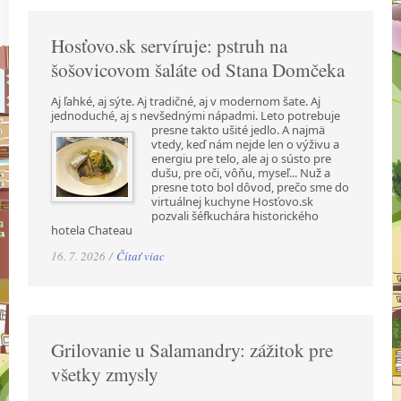
Hosťovo.sk servíruje: pstruh na
šošovicovom šaláte od Stana Domčeka
Aj ľahké, aj sýte. Aj tradičné, aj v modernom šate. Aj
jednoduché, aj s nevšednými nápadmi.
Leto potrebuje
presne takto ušité jedlo. A najmä
vtedy, keď nám nejde len o výživu a
energiu pre telo, ale aj o sústo pre
dušu, pre oči, vôňu, myseľ... Nuž a
presne toto bol dôvod, prečo sme do
virtuálnej kuchyne Hosťovo.sk
pozvali šéfkuchára historického
hotela Chateau
16. 7. 2026 /
Čítať viac
Grilovanie u Salamandry: zážitok pre
všetky zmysly