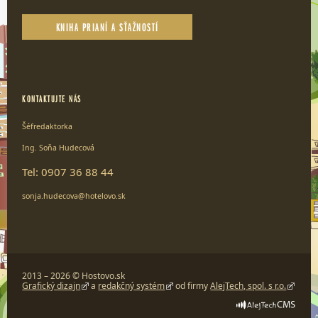
KNIHA PRIANÍ A SŤAŽNOSTÍ
KONTAKTUJTE NÁS
Šéfredaktorka
Ing. Soňa Hudecová
Tel: 0907 36 88 44
sonja.hudecova@hotelovo.sk
2013 – 2026 © Hostovo.sk
Grafický dizajn
a
redakčný systém
od firmy
AlejTech, spol. s r.o.