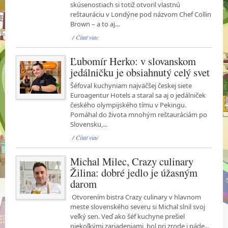
skúsenostiach si totiž otvoril vlastnú
reštauráciu v Londýne pod názvom Chef Collin
Brown – a to aj...
/
Čítať viac
Ľubomír Herko: v slovanskom
jedálničku je obsiahnutý celý svet
Šéfoval kuchyniam najväčšej českej siete
Euroagentur Hotels a staral sa aj o jedálniček
českého olympijského tímu v Pekingu.
Pomáhal do života mnohým reštauráciám po
Slovensku,...
/
Čítať viac
Michal Milec, Crazy culinary
Žilina: dobré jedlo je úžasným
darom
Otvorením bistra Crazy culinary v hlavnom
meste slovenského severu si Michal slnil svoj
veľký sen. Veď ako šéf kuchyne prešiel
niekoľkými zariadeniami, bol pri zrode i páde...