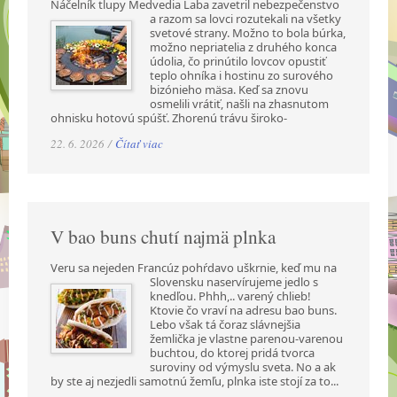
Náčelník tlupy Medvedia Laba zavetril nebezpečenstvo
a razom sa lovci rozutekali na všetky
svetové strany. Možno to bola búrka,
možno nepriatelia z druhého konca
údolia, čo prinútilo lovcov opustiť
teplo ohníka i hostinu zo surového
bizónieho mäsa. Keď sa znovu
osmelili vrátiť, našli na zhasnutom
ohnisku hotovú spúšť. Zhorenú trávu široko-
22. 6. 2026 /
Čítať viac
V bao buns chutí najmä plnka
Veru sa nejeden Francúz pohŕdavo uškrnie, keď mu na
Slovensku naservírujeme jedlo s
knedľou. Phhh,.. varený chlieb!
Ktovie čo vraví na adresu bao buns.
Lebo však tá čoraz slávnejšia
žemlička je vlastne parenou-varenou
buchtou, do ktorej pridá tvorca
suroviny od výmyslu sveta. No a ak
by ste aj nezjedli samotnú žemľu, plnka iste stojí za to...