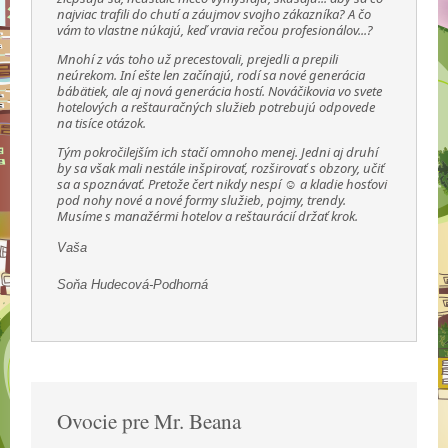
najviac trafili do chutí a záujmov svojho zákazníka? A čo
vám to vlastne núkajú, keď vravia rečou profesionálov...?
Mnohí z vás toho už precestovali, prejedli a prepili
neúrekom. Iní ešte len začínajú, rodí sa nové generácia
bábätiek, ale aj nová generácia hostí. Nováčikovia vo svete
hotelových a reštauračných služieb potrebujú odpovede
na tisíce otázok.
Tým pokročilejším ich stačí omnoho menej. Jedni aj druhí
by sa však mali nestále inšpirovať, rozširovať s obzory, učiť
sa a spoznávať. Pretože čert nikdy nespí ☺ a kladie hosťovi
pod nohy nové a nové formy služieb, pojmy, trendy.
Musíme s manažérmi hotelov a reštaurácií držať krok.
Vaša
Soňa Hudecová-Podhorná
Ovocie pre Mr. Beana