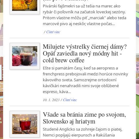
Pivárski fajšmekri sa už tešia na marec ako
rybár či poľovník na začiatok loveckej sezóny.
Pritom vlastne môžu piť „marciak" alebo teda
marcové pivo aj neskôr, vlastne počas...
/
Čítať viac
Milujete výstrelky čiernej dámy?
Opäť zaviedla nový módny hit -
cold brew coffee
Ešte si pamätám časy, keď sa aeropress a
frenchpress prebojovali medzi horúce novinky
kávového sveta. Samozrejme ortodoxní
kávičkári nenahradili nimi svoje obľúbené
espreso, káva...
10. 1. 2023 /
Čítať viac
Všade sa bránia zime po svojom,
Slovensko aj hriatym
Studené Anglicko sa zohreje čajom o piatej,
Nemci popíjajú eierpunsch a Rakúšania