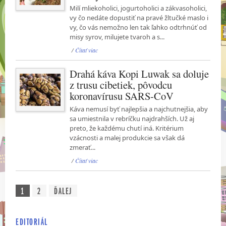
Milí mliekoholici, jogurtoholici a zákvasoholici,
vy čo nedáte dopustiť na pravé žltučké maslo i
vy, čo vás nemožno len tak ľahko odtrhnúť od
misy syrov, milujete tvaroh a s...
/
Čítať viac
Drahá káva Kopi Luwak sa doluje
z trusu cibetiek, pôvodcu
koronavírusu SARS-CoV
Káva nemusí byť najlepšia a najchutnejšia, aby
sa umiestnila v rebríčku najdrahších. Už aj
preto, že každému chutí iná. Kritérium
vzácnosti a malej produkcie sa však dá
zmerať...
/
Čítať viac
1
2
ĎALEJ
EDITORIÁL