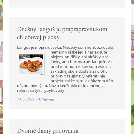
Dnešný langoš je praprapravnukom
chlebovej placky
Langoš je moja srdcovka. Niežeby som ho zbožňovala;
nemám v láske jedlá nasiaknuté
olejom. Ani šišky, ani pirôžky, ani
fánky, ani churros a ani langoše. Ale
pred miliónom rokov som ešte na
základnej škole dostala za úlohu
pripraviť zaujímavý referát (nie
projekt, takže aj to je dôkazom dôb
dávno minulých). Nuž a keďže išlo o slovenčinu, aj
referát sa týkal jazykovedy
14. 5. 2026 /
Čítať viac
Dvorné dámy grilovania