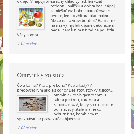
okraju. V nápoji priezračný chladivý ľad,
len vziať
ozdobnú paličku a dobre ho v nápoji
zamiešať. Na boku naaranžované
ovocie, len ho zhltnúť ako malinu...
Ale čo na to vraví bontón? Barmani si
na nás vymysleli krásne dekorácie a
nedali nám k nim návod na použitie.
Vždy som si
/
Čítať viac
Omrvinky zo stola
Čo a komu? Kto a pre koho? Kde a kedy? A
predovšetkým ako a z čoho? Desiatky, stovky,
tisícky…
omrviniek robia gastronómiu
takou pestrou, chutnou a
zaujímavou. Aj keby sme na svete
boli navždy, stále máme čo
ochutnávať, kombinovať,
spoznávať, pripravovať a objavovať…
/
Čítať viac