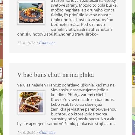
a razom sa lovci rozutekali na všetky
svetové strany. Možno to bola búrka,
možno nepriatelia z druhého konca
údolia, čo prinútilo lovcov opustiť
teplo ohníka i hostinu zo surového
bizónieho mäsa. Keď sa znovu
osmelili vrátiť, našli na zhasnutom
ohnisku hotovú spúšť. Zhorenú trávu široko-
22. 6. 2026 /
Čítať viac
V bao buns chutí najmä plnka
Veru sa nejeden Francúz pohŕdavo uškrnie, keď mu na
Slovensku naservírujeme jedlo s
knedľou. Phhh,.. varený chlieb!
Ktovie čo vraví na adresu bao buns.
Lebo však tá čoraz slávnejšia
žemlička je vlastne parenou-varenou
buchtou, do ktorej pridá tvorca
suroviny od výmyslu sveta. No a ak
by ste aj nezjedli samotnú žemľu, plnka iste stojí za to...
17. 6. 2026 /
Čítať viac