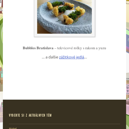
Bubbles Bratislava
– tekvicové rolky s rakom a yuzu
… a ďalšie
zážitkové jedlá
…
VYBERTE SI Z AKTUÁLNYCH TÉM
Hotel