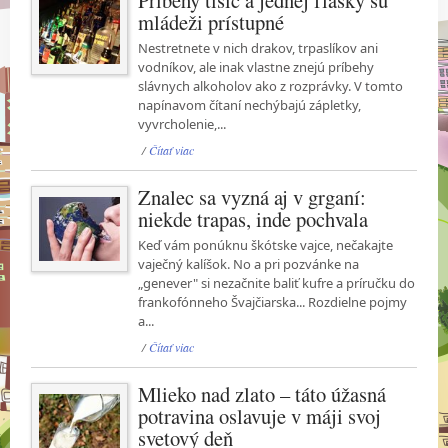
mládeži prístupné
Nestretnete v nich drakov, trpaslíkov ani
vodníkov, ale inak vlastne znejú príbehy
slávnych alkoholov ako z rozprávky. V tomto
napínavom čítaní nechýbajú zápletky,
vyvrcholenie,...
/
Čítať viac
Znalec sa vyzná aj v grganí:
niekde trapas, inde pochvala
Keď vám ponúknu škótske vajce, nečakajte
vaječný kalíšok. No a pri pozvánke na
„genever" si nezačnite baliť kufre a príručku do
frankofónneho Švajčiarska... Rozdielne pojmy
a...
/
Čítať viac
Mlieko nad zlato – táto úžasná
potravina oslavuje v máji svoj
svetový deň