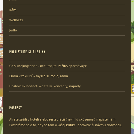
Káva
Wellness
Jedlo
PRELISTUJTE SI RUBRIKY
Čo si (ne)objednať – ochutnajte, zažite, spoznávajte
Ľudia v zákulisí – myslia si, robia, radia
Hosťovo.sk hodnotí – detaily, koncepty, nápady
POŠEPKY
Ak ste zažili v hoteli alebo reštaurácii (ne)milú skúsenosť, napíšte nám.
Postaráme sa o to, aby sa tam o vašej kritike, pochvale či návrhu dozvedeli.