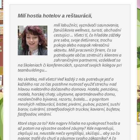
Milí hostia hotelov a reštaurácii,
milí labužníci, vyznávači saunovania,
fanúšikovia wellness, turisti, obchodní
cestujúci ... Všetci tí, čo hľadáte zážitky
pre seba, svoje deťúrence, trochu
pokoja alebo naopak rekreačnú
aktivitu. Milí pracovníci firiem, čo sa
potrebujete občas stretnúť s klientmi a
zahraničnými partnermi, vzdelávať sa
na školeniach či konferenciách, spoznať svojich kolegov pri
teambuildingu...
No skrátka, milí všetci! Veď každý z nás potrebuje jesť a
každého raz za čas postihne nutnosť využiť strechu nad
hlavou niektorého dočasného domova. Hotela, penziónu,
motela, horskej chaty, ubytovne, apartmánového domu,
rezidenčného bývania, rezortu, botela.... a popritom
mnohých reštaurácií, bistier, pivární, pubov, pizzerií, sushi
barov, cukrární, streetfoodových truckov, kaviarní, bufetov,
fastfoodov, vinární.
Ktoré stoja za to? Kde najprv hľadia na spokojnosť hosťa a
až potom na výsostne osobné záujmy? Kde napredujú,
zlepšujú sa, neustále niečo vymýšľajú, skúšajú... aby sa čo
najviac trafili do chutí a záujmov svojho zákazníka? A čo