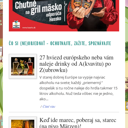
ČO SI (NE)OBJEDNAŤ – OCHUTNAJTE, ZAŽITE, SPOZNÁVAJTE
27 hviezd európskeho neba vám
naleje drinky od A(kvavitu) po
Z(ubrowku)
V starej dobrej Európe sa vypije najviac
alkoholu na svete; každý „priemerný"
dospelák si tu ročne naleje do hrdla takmer 15
litrov alkoholu. Nuž teda vôbec nie je jedno,
ako...
/
Čítať viac
Keď ide marec, poberaj sa, starec
(na pivo Märzen)!