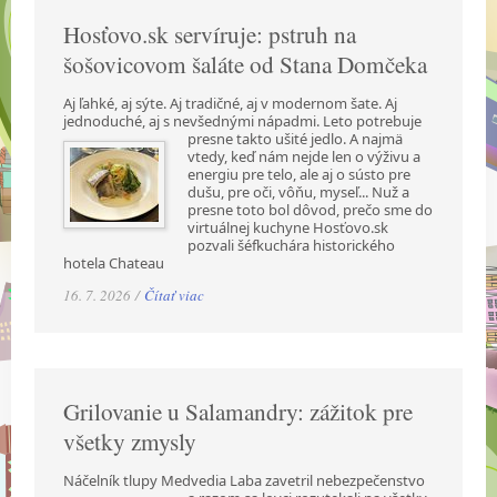
Hosťovo.sk servíruje: pstruh na
šošovicovom šaláte od Stana Domčeka
Aj ľahké, aj sýte. Aj tradičné, aj v modernom šate. Aj
jednoduché, aj s nevšednými nápadmi.
Leto potrebuje
presne takto ušité jedlo. A najmä
vtedy, keď nám nejde len o výživu a
energiu pre telo, ale aj o sústo pre
dušu, pre oči, vôňu, myseľ... Nuž a
presne toto bol dôvod, prečo sme do
virtuálnej kuchyne Hosťovo.sk
pozvali šéfkuchára historického
hotela Chateau
16. 7. 2026 /
Čítať viac
Grilovanie u Salamandry: zážitok pre
všetky zmysly
Náčelník tlupy Medvedia Laba zavetril nebezpečenstvo