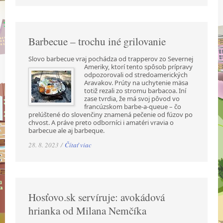
Barbecue – trochu iné grilovanie
Slovo barbecue vraj pochádza od trapperov zo Severnej
Ameriky, ktorí tento spôsob prípravy
odpozorovali od stredoamerických
Aravakov. Prúty na uchytenie mäsa
totiž rezali zo stromu barbacoa. Iní
zase tvrdia, že má svoj pôvod vo
francúzskom barbe-a-queue – čo
prelúštené do slovenčiny znamená pečenie od fúzov po
chvost. A práve preto odborníci i amatéri vravia o
barbecue ale aj barbeque.
28. 8. 2023 /
Čítať viac
Hosťovo.sk servíruje: avokádová
hrianka od Milana Nemčíka