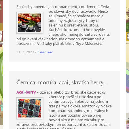
Znalec by povedal „accompaniment, condiment“. Teda
po slovensky dochucovadlo. Niečo
zaujímavé, čo sprevádza mäso a
údeniny, vajíčka, syry, huby či
zeleninu k prestretému stolu.
Kuchári i konzumenti ho obvykle
chápu ako menej dôležitú surovinu,
pri grilovaní však nadobúda omnoho významnejšie
postavenie. Veď taký plátok krkovičky z Mäsiarstva
31. 7. 2023 /
Čítať viac
Černica, moruša, acai, skrátka berry...
Acai-berry
– čiže acai alebo tzv. brazílske čučoriedky.
Zberača poteší až tisíc dva a pol
centimetrových plodov na jednom
trse palmy z okolia Amazonky. Vďaka
kombinácii vitamínov, minerálnych
látok a aantioxidantov sa o nej
hovorí ako o malom zázraku pre
zdravie, predovšetkým pri odbúravaní tuku a znižovaní