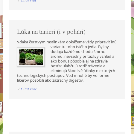
/
Čítať viac
Lúka na tanieri (i v pohári)
Vďaka čerstvým rastlinkám dokážeme vždy pripraviť inú
variantu toho istého jedla. Byliny
dodajú každému chodu šmrnc,
arómu, nevšedný príťažlivý vzhľad a
ako bonus pôsobia aj na zdravie
hosťa; uľahčujú totiž trávenie a
eliminujú škodlivé účinky niektorých
technologických postupov. Veď mnohé by vo forme
likérov pôsobili ako zázračný digestív.
/
Čítať viac