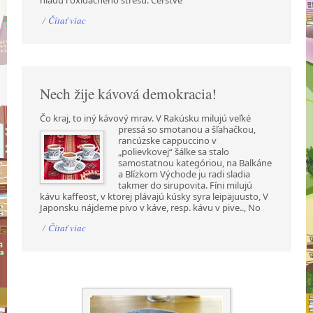
hladu i oxidačného stresu. Čerstvé
/
Čítať viac
Nech žije kávová demokracia!
Čo kraj, to iný kávový mrav. V Rakúsku milujú veľké
pressá so smotanou a šľahačkou,
rancúzske cappuccino v
„polievkovej“ šálke sa stalo
samostatnou kategóriou, na Balkáne
a Blízkom Východe ju radi sladia
takmer do sirupovita. Fíni milujú
kávu kaffeost, v ktorej plávajú kúsky syra leipäjuusto, V
Japonsku nájdeme pivo v káve, resp. kávu v pive.., No
/
Čítať viac