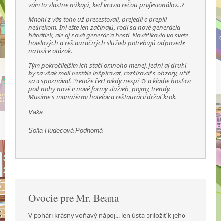
vám to vlastne núkajú, keď vravia rečou profesionálov...?
Mnohí z vás toho už precestovali, prejedli a prepili
neúrekom. Iní ešte len začínajú, rodí sa nové generácia
bábätiek, ale aj nová generácia hostí. Nováčikovia vo svete
hotelových a reštauračných služieb potrebujú odpovede
na tisíce otázok.
Tým pokročilejším ich stačí omnoho menej. Jedni aj druhí
by sa však mali nestále inšpirovať, rozširovať s obzory, učiť
sa a spoznávať. Pretože čert nikdy nespí ☺ a kladie hosťovi
pod nohy nové a nové formy služieb, pojmy, trendy.
Musíme s manažérmi hotelov a reštaurácií držať krok.
Vaša
Soňa Hudecová-Podhorná
Ovocie pre Mr. Beana
V pohári krásny voňavý nápoj... len ústa priložiť k jeho