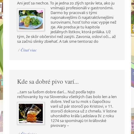
Ani jesť sa nechce. To je jedna zo zlých správ leta, ako ju
vnímajú profesionáli v gastronómii.
Darmo by pracovali s tými
najonakvejšími či najatraktívnejšími
surovinami, hosť toho viac vypije než
zje. Ale predsa je tu kapitola
jedálnych lístkov, ktorá priláka. Už
tým, že skôr občerství než zasýti. Zavonia, osloví oči... až
sa začnú slinky zbiehať. A tak sme tentoraz do
/
Čítať viac
Kde sa dobré pivo varí...
...tam sa ľuďom dobre darí… Nuž podľa tejto
rečňovanky by na Slovensku všetkých čias bolo len a
len
dobre. Veď sa tu mok s čiapočkou
varil už pár storočí po Kristovi, v 11.
storočí dokonca už z chmeľu. V listine
uhorského kráľa Ladislava IV. z roku
1274 sa spomínajú tri kráľovské
pivovary –