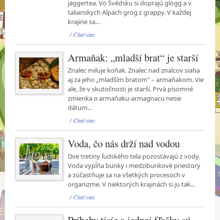
jäggertea. Vo Švédsku si doprajú glögg a v
talianskych Alpách grog z grappy. V každej
krajine sa...
/
Čítať viac
Armaňak: „mladší brat“ je starší
Znalec miluje koňak. Znalec nad znalcov siaha
aj za jeho „mladším bratom" – armaňakom. Vie
ale, že v skutočnosti je starší. Prvá písomné
zmienka o armaňaku-armagnacu nesie
dátum...
/
Čítať viac
Voda, čo nás drží nad vodou
Dve tretiny ľudského tela pozostávajú z vody.
Voda vypĺňa bunky i medzibunkové priestory
a zúčastňuje sa na všetkých procesoch v
organizme. V niektorých krajinách si ju tak...
/
Čítať viac
Príbehy tisíc a jednej fľašky sú